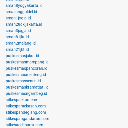
sman8yogyakarta.id
smasungguldel.id
sman1jogja.id
sman28dkijakarta.id
sman3jogja.id
sman81jkt.id
sman2malang.id
sman21jkt.id
puskesmasjakut.id
puskesmasmampang.id
puskesmaspancoran.id
puskesmasmenteng.id
puskesmassenen.id
puskesmaskramatjati.id
puskesmasngambeg.id
stikespacitan.com
stikespamekasan.com
stikespandeglang.com
stikespangandaran.com
stikesacehbarat.com