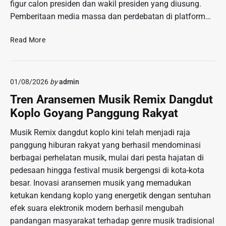
e
g
figur calon presiden dan wakil presiden yang diusung.
g
r
a
Pemberitaan media massa dan perdebatan di platform…
k
a
l
a
n
P
Read More
r
g
e
a
a
n
n
n
g
B
J
01/08/2026
by
admin
a
u
a
r
m
Tren Aransemen Musik Remix Dangdut
l
u
i
Koplo Goyang Panggung Rakyat
a
h
G
n
P
e
Musik Remix dangdut koplo kini telah menjadi raja
D
e
n
panggung hiburan rakyat yang berhasil mendominasi
i
t
e
t
berbagai perhelatan musik, mulai dari pesta hajatan di
a
r
a
pedesaan hingga festival musik bergengsi di kota-kota
K
a
n
besar. Inovasi aransemen musik yang memadukan
o
s
g
a
ketukan kendang koplo yang energetik dengan sentuhan
i
k
l
B
efek suara elektronik modern berhasil mengubah
a
i
a
pandangan masyarakat terhadap genre musik tradisional
p