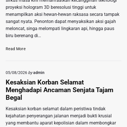
sirkus masa kini memanfaatkan kecanggihan teknologi
d
proyeksi hologram 3D beresolusi tinggi untuk
U
p
menampilkan aksi hewan-hewan raksasa secara tampak
C
sangat nyata. Penonton dapat menyaksikan aksi gajah
o
meloncat, singa melompati lingkaran api, hingga paus
m
biru berenang di…
e
d
R
Read More
y
e
:
v
H
o
i
05/08/2026
by
admin
l
b
u
Kesaksian Korban Selamat
u
s
r
Menghadapi Ancaman Senjata Tajam
i
a
Begal
H
n
i
S
Kesaksian korban selamat dalam peristiwa tindak
b
e
kejahatan penyerangan jalanan menjadi bukti krusial
u
g
yang membantu aparat kepolisian dalam membongkar
r
a