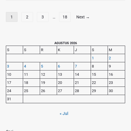
d
p
a
i
l
n
P
s
1
2
3
…
18
Next →
o
M
a
i
r
a
g
o
a
n
n
i
s
i
a
n
P
AGUSTUS 2026
i
s
l
r
a
S
S
R
K
J
S
M
K
D
F
i
s
e
i
1
2
a
m
i
h
M
3
4
5
6
7
8
9
v
a
p
i
u
r
o
10
11
12
13
14
15
16
d
l
o
y
r
17
18
19
20
21
22
23
u
u
s
S
i
p
t
24
25
26
27
28
29
30
i
t
a
d
31
P
n
e
e
O
b
n
« Jul
r
a
g
g
r
u
a