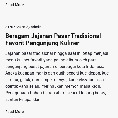
R
S
P
Read More
e
e
u
m
n
b
i
s
l
x
31/07/2026
by
admin
a
i
D
s
k
Beragam Jajanan Pasar Tradisional
a
i
N
Favorit Pengunjung Kuliner
n
K
a
g
e
s
Jajanan pasar tradisional hingga saat ini tetap menjadi
d
l
i
menu kuliner favorit yang paling diburu oleh para
u
e
o
t
pengunjung pusat jajanan di berbagai kota Indonesia.
z
n
K
Aneka kudapan manis dan gurih seperti kue klepon, kue
a
a
o
lumpur, getuk, dan lemper menyajikan kelezatan rasa
t
l
p
a
otentik yang selalu merindukan memori masa kecil.
l
n
Penggunaan bahan-bahan alami seperti tepung beras,
o
P
santan kelapa, dan…
G
a
o
n
B
Read More
y
c
e
a