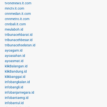
tvonenews.it.com
mnctv.it.com
cnnmedan.it.com
cnnmetro.it.com
cnnbali.it.com
meulaboh.id
tribunacehbarat.id
tribunacehbesar.id
tribunacehselatan.id
ayoagam.id
ayoasahan.id
ayoasmat.id
klikBalangan.id
klikBandung.id
klikbanggai.id
infobangkalan.id
infobangli.id
infobanjarnegara.id
infobantaeng.id
infobantul.id