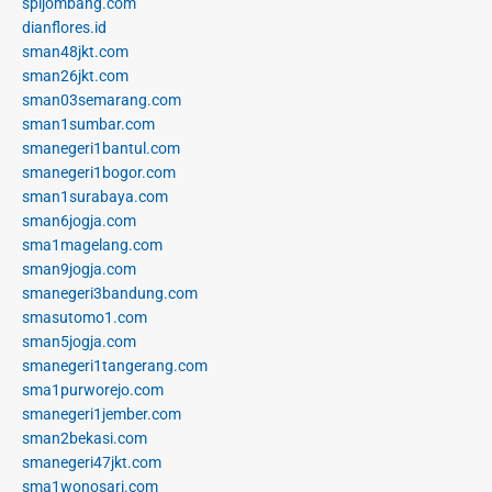
spijombang.com
dianflores.id
sman48jkt.com
sman26jkt.com
sman03semarang.com
sman1sumbar.com
smanegeri1bantul.com
smanegeri1bogor.com
sman1surabaya.com
sman6jogja.com
sma1magelang.com
sman9jogja.com
smanegeri3bandung.com
smasutomo1.com
sman5jogja.com
smanegeri1tangerang.com
sma1purworejo.com
smanegeri1jember.com
sman2bekasi.com
smanegeri47jkt.com
sma1wonosari.com