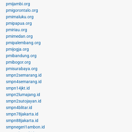
pmijambi.org
pmigorontalo.org
pmimaluku.org
pmipapua.org
pmiriau.org
pmimedan.org
pmipalembang.org
pmijogja.org
pmibandung.org
pmibogor.org
pmisurabaya.org
smpn2semarang.id
smpn4semarang.id
smpn14jkt.id
smpn2lumajang.id
smpn2sutojayan.id
smpn4blitar.id
smpn78jakarta.id
smpn88jakarta.id
smpnegeri1ambon.id