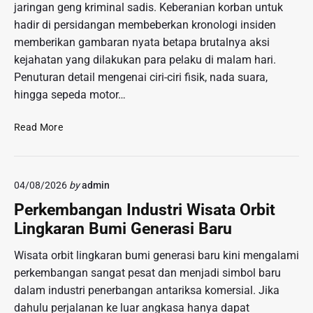
a
jaringan geng kriminal sadis. Keberanian korban untuk
r
n
hadir di persidangan membeberkan kronologi insiden
M
S
memberikan gambaran nyata betapa brutalnya aksi
e
i
n
kejahatan yang dilakukan para pelaku di malam hari.
r
y
Penuturan detail mengenai ciri-ciri fisik, nada suara,
k
e
hingga sepeda motor…
u
n
s
t
K
Read More
T
i
e
a
l
s
n
F
a
p
e
04/08/2026
by
admin
k
a
n
s
H
Perkembangan Industri Wisata Orbit
o
i
e
Lingkaran Bumi Generasi Baru
m
a
w
e
n
a
Wisata orbit lingkaran bumi generasi baru kini mengalami
n
K
n
perkembangan sangat pesat dan menjadi simbol baru
a
o
A
S
dalam industri penerbangan antariksa komersial. Jika
r
s
o
dahulu perjalanan ke luar angkasa hanya dapat
b
l