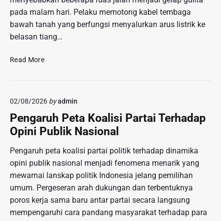
n
r
d
pada malam hari. Pelaku memotong kabel tembaga
c
a
u
bawah tanah yang berfungsi menyalurkan arus listrik ke
a
m
s
belasan tiang…
m
3
t
a
D
r
P
n
Read More
i
e
S
W
n
e
i
c
n
s
02/08/2026
by
admin
u
j
a
r
a
Pengaruh Peta Koalisi Partai Terhadap
t
i
t
Opini Publik Nasional
a
K
a
O
a
T
Pengaruh peta koalisi partai politik terhadap dinamika
r
b
a
opini publik nasional menjadi fenomena menarik yang
b
e
j
i
mewarnai lanskap politik Indonesia jelang pemilihan
l
a
t
umum. Pergeseran arah dukungan dan terbentuknya
P
m
L
poros kerja sama baru antar partai secara langsung
e
B
i
n
e
mempengaruhi cara pandang masyarakat terhadap para
n