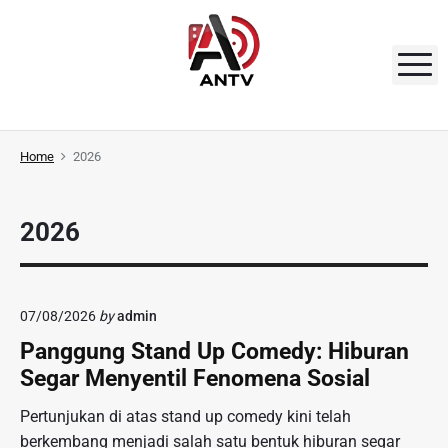
S
k
i
M
p
t
A
o
N
Home
2026
c
o
T
n
V
2026
t
e
n
t
07/08/2026
by
admin
Panggung Stand Up Comedy: Hiburan
Segar Menyentil Fenomena Sosial
Pertunjukan di atas stand up comedy kini telah
berkembang menjadi salah satu bentuk hiburan segar