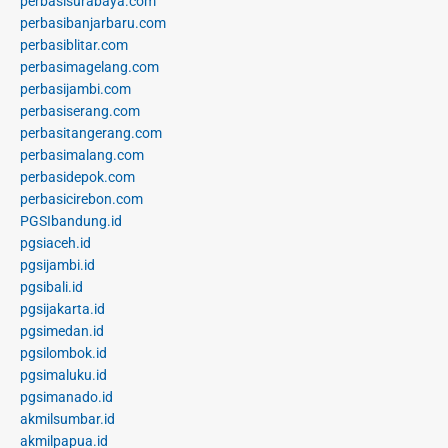
perbasisurabaya.com
perbasibanjarbaru.com
perbasiblitar.com
perbasimagelang.com
perbasijambi.com
perbasiserang.com
perbasitangerang.com
perbasimalang.com
perbasidepok.com
perbasicirebon.com
PGSIbandung.id
pgsiaceh.id
pgsijambi.id
pgsibali.id
pgsijakarta.id
pgsimedan.id
pgsilombok.id
pgsimaluku.id
pgsimanado.id
akmilsumbar.id
akmilpapua.id