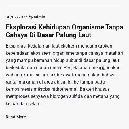
a
r
n
k
a
g
e
30/07/2026
by
admin
g
P
s
a
a
Eksplorasi Kehidupan Organisme Tanpa
D
m
n
Cahaya Di Dasar Palung Laut
u
J
g
r
a
g
Eksplorasi kedalaman laut ekstrem mengungkapkan
i
j
u
keberadaan ekosistem organisme tanpa cahaya matahari
a
a
n
n
yang mampu bertahan hidup subur di dasar palung laut
n
g
M
berkedalaman ribuan meter. Penjelajahan menggunakan
a
R
e
wahana kapal selam tak berawak menemukan bahwa
n
a
d
P
rantai makanan di area abisal ini bertumpu pada
k
a
a
y
kemosintesis mikroba hidrothermal. Bakteri khusus
n
s
a
memproses senyawa hidrogen sulfida dan metana yang
L
a
t
keluar dari celah…
u
r
m
T
E
e
Read More
r
k
r
a
s
D