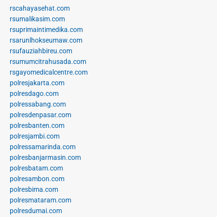
rscahayasehat.com
rsumalikasim.com
rsuprimaintimedika.com
rsarunlhokseumaw.com
rsufauziahbireu.com
rsumumcitrahusada.com
rsgayomedicalcentre.com
polresjakarta.com
polresdago.com
polressabang.com
polresdenpasar.com
polresbanten.com
polresjambi.com
polressamarinda.com
polresbanjarmasin.com
polresbatam.com
polresambon.com
polresbima.com
polresmataram.com
polresdumai.com