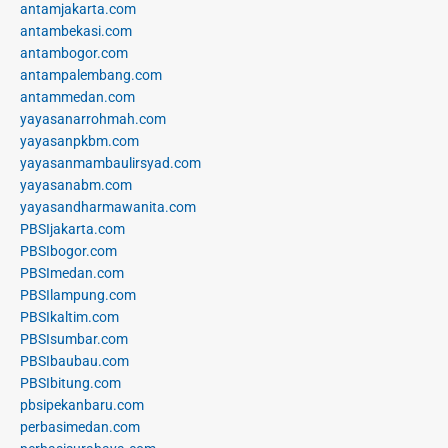
antamjakarta.com
antambekasi.com
antambogor.com
antampalembang.com
antammedan.com
yayasanarrohmah.com
yayasanpkbm.com
yayasanmambaulirsyad.com
yayasanabm.com
yayasandharmawanita.com
PBSIjakarta.com
PBSIbogor.com
PBSImedan.com
PBSIlampung.com
PBSIkaltim.com
PBSIsumbar.com
PBSIbaubau.com
PBSIbitung.com
pbsipekanbaru.com
perbasimedan.com