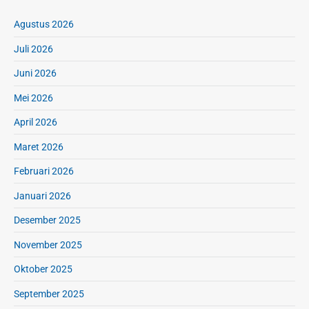
s
a
Agustus 2026
r
Juli 2026
P
a
Juni 2026
l
u
Mei 2026
n
April 2026
g
L
Maret 2026
a
u
Februari 2026
t
Januari 2026
Desember 2025
November 2025
Oktober 2025
September 2025