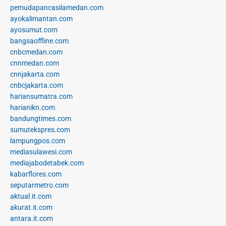
pemudapancasilamedan.com
ayokalimantan.com
ayosumut.com
bangsaoffline.com
cnbcmedan.com
cnnmedan.com
cnnjakarta.com
cnbcjakarta.com
hariansumatra.com
harianikn.com
bandungtimes.com
sumutekspres.com
lampungpos.com
mediasulawesi.com
mediajabodetabek.com
kabarflores.com
seputarmetro.com
aktual.it.com
akurat.it.com
antara.it.com