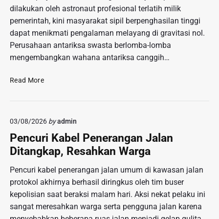
s
dilakukan oleh astronaut profesional terlatih milik
a
i
i
n
pemerintah, kini masyarakat sipil berpenghasilan tinggi
P
a
S
a
dapat menikmati pengalaman melayang di gravitasi nol.
l
e
k
Perusahaan antariksa swasta berlomba-lomba
l
a
mengembangkan wahana antariksa canggih…
a
i
m
T
P
Read More
a
e
e
t
k
r
M
n
k
e
o
03/08/2026
by
admin
e
n
l
m
Pencuri Kabel Penerangan Jalan
g
o
b
h
Ditangkap, Resahkan Warga
g
a
a
i
n
Pencuri kabel penerangan jalan umum di kawasan jalan
d
H
g
a
protokol akhirnya berhasil diringkus oleh tim buser
o
a
p
l
kepolisian saat beraksi malam hari. Aksi nekat pelaku ini
n
i
o
sangat meresahkan warga serta pengguna jalan karena
I
A
g
menyebabkan beberapa ruas jalan menjadi gelap gulita
n