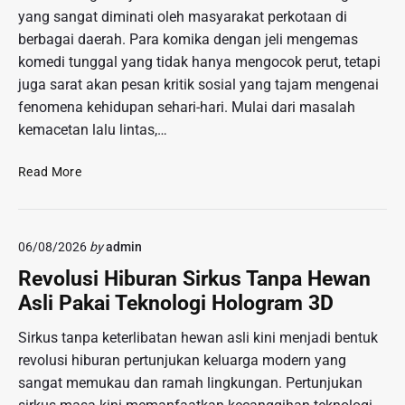
yang sangat diminati oleh masyarakat perkotaan di
berbagai daerah. Para komika dengan jeli mengemas
komedi tunggal yang tidak hanya mengocok perut, tetapi
juga sarat akan pesan kritik sosial yang tajam mengenai
fenomena kehidupan sehari-hari. Mulai dari masalah
kemacetan lalu lintas,…
P
Read More
a
n
g
06/08/2026
by
admin
g
u
Revolusi Hiburan Sirkus Tanpa Hewan
n
Asli Pakai Teknologi Hologram 3D
g
S
Sirkus tanpa keterlibatan hewan asli kini menjadi bentuk
t
revolusi hiburan pertunjukan keluarga modern yang
a
sangat memukau dan ramah lingkungan. Pertunjukan
n