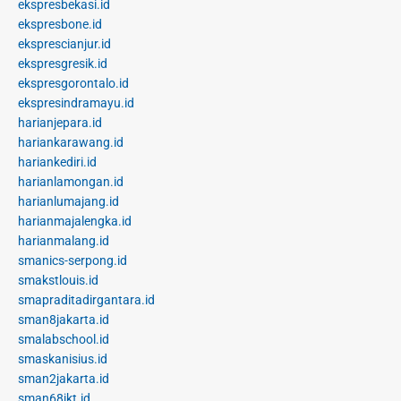
ekspresbekasi.id
ekspresbone.id
eksprescianjur.id
ekspresgresik.id
ekspresgorontalo.id
ekspresindramayu.id
harianjepara.id
hariankarawang.id
hariankediri.id
harianlamongan.id
harianlumajang.id
harianmajalengka.id
harianmalang.id
smanics-serpong.id
smakstlouis.id
smapraditadirgantara.id
sman8jakarta.id
smalabschool.id
smaskanisius.id
sman2jakarta.id
sman68jkt.id