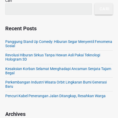
n
Cari
n
j
CARI
i
u
s
n
m
g
e
Recent Posts
K
T
u
a
l
Panggung Stand Up Comedy: Hiburan Segar Menyentil Fenomena
n
Sosial
i
p
n
Revolusi Hiburan Sirkus Tanpa Hewan Asli Pakai Teknologi
a
e
Hologram 3D
C
r
a
Kesaksian Korban Selamat Menghadapi Ancaman Senjata Tajam
Begal
h
a
Perkembangan Industri Wisata Orbit Lingkaran Bumi Generasi
y
Baru
a
Pencuri Kabel Penerangan Jalan Ditangkap, Resahkan Warga
D
i
D
Archives
a