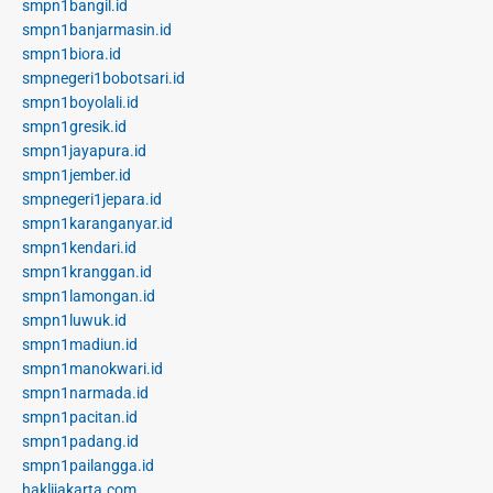
smpn1bangil.id
smpn1banjarmasin.id
smpn1biora.id
smpnegeri1bobotsari.id
smpn1boyolali.id
smpn1gresik.id
smpn1jayapura.id
smpn1jember.id
smpnegeri1jepara.id
smpn1karanganyar.id
smpn1kendari.id
smpn1kranggan.id
smpn1lamongan.id
smpn1luwuk.id
smpn1madiun.id
smpn1manokwari.id
smpn1narmada.id
smpn1pacitan.id
smpn1padang.id
smpn1pailangga.id
haklijakarta.com