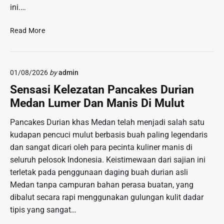
s
r
ini.…
,
i
u
R
P
T
e
Read More
a
r
s
r
e
a
t
n
h
a
01/08/2026
by
admin
A
k
i
r
a
Sensasi Kelezatan Pancakes Durian
T
a
n
e
Medan Lumer Dan Manis Di Mulut
n
W
r
s
a
Pancakes Durian khas Medan telah menjadi salah satu
h
e
r
a
kudapan pencuci mulut berbasis buah paling legendaris
m
g
d
dan sangat dicari oleh para pecinta kuliner manis di
e
a
a
seluruh pelosok Indonesia. Keistimewaan dari sajian ini
n
p
terletak pada penggunaan daging buah durian asli
M
O
u
Medan tanpa campuran bahan perasa buatan, yang
p
s
dibalut secara rapi menggunakan gulungan kulit dadar
i
i
tipis yang sangat…
n
k
i