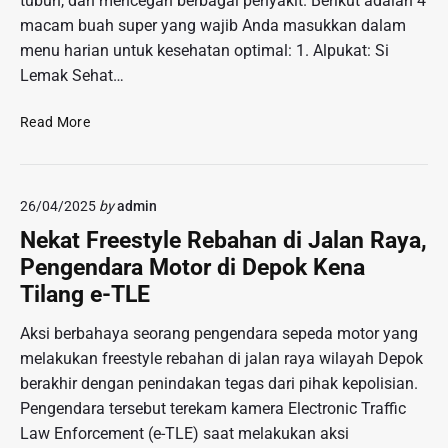
tubuh, dan mencegah berbagai penyakit. Berikut adalah 4
k
O
macam buah super yang wajib Anda masukkan dalam
u
r
menu harian untuk kesehatan optimal: 1. Alpukat: Si
a
a
t
Lemak Sehat…
n
P
g
o
4
Read More
T
s
M
u
i
a
a
s
c
R
i
26/04/2025
by
admin
a
i
S
m
Nekat Freestyle Rebahan di Jalan Raya,
l
e
B
i
Pengendara Motor di Depok Kena
b
u
s
Tilang e-TLE
a
a
M
g
h
i
Aksi berbahaya seorang pengendara sepeda motor yang
a
S
n
melakukan freestyle rebahan di jalan raya wilayah Depok
i
u
u
K
berakhir dengan penindakan tegas dari pihak kepolisian.
p
m
o
e
Pengendara tersebut terekam kamera Electronic Traffic
a
m
r
Law Enforcement (e-TLE) saat melakukan aksi
n
o