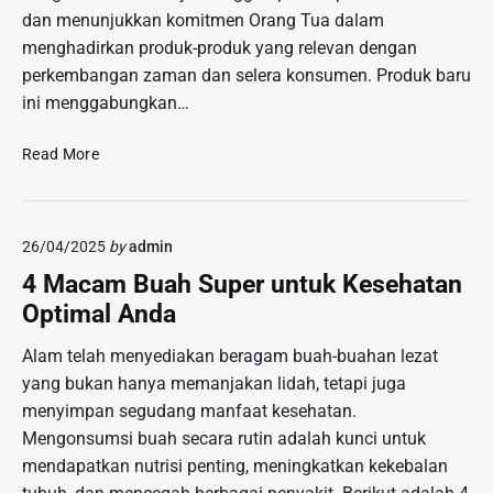
t
g
G
dan menunjukkan komitmen Orang Tua dalam
a
u
e
menghadirkan produk-produk yang relevan dengan
T
n
g
perkembangan zaman dan selera konsumen. Produk baru
i
g
e
m
ini menggabungkan…
G
r
u
o
k
r
I
Read More
r
a
n
o
n
o
n
P
v
t
o
26/04/2025
by
admin
a
a
l
s
4 Macam Buah Super untuk Kesehatan
l
m
i
o
Optimal Anda
a
L
:
n
a
Alam telah menyediakan beragam buah-buahan lezat
M
m
e
yang bukan hanya memanjakan lidah, tetapi juga
p
m
menyimpan segudang manfaat kesehatan.
u
p
Mengonsumsi buah secara rutin adalah kunci untuk
n
e
mendapatkan nutrisi penting, meningkatkan kekebalan
g
r
!