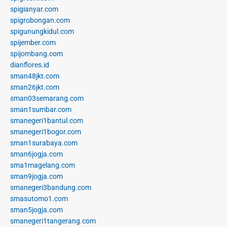
spigianyar.com
spigrobongan.com
spigunungkidul.com
spijember.com
spijombang.com
dianflores.id
sman48jkt.com
sman26jkt.com
sman03semarang.com
sman1sumbar.com
smanegeri1bantul.com
smanegeri1bogor.com
sman1surabaya.com
sman6jogja.com
sma1magelang.com
sman9jogja.com
smanegeri3bandung.com
smasutomo1.com
sman5jogja.com
smanegeri1tangerang.com