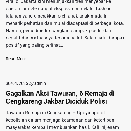
viral di Jakarta kini menunjukkan tren menyebar ke
e
daerah lain. Semangat ekspresi diri melalui fashion
n
B
jalanan yang digerakkan oleh anak-anak muda ini
i
menarik perhatian dan mulai diadaptasi di berbagai kota.
s
Namun, perlu dipertimbangkan dampak positif dan
n
negatif dari meluasnya fenomena ini. Salah satu dampak
i
positif yang paling terlihat…
s
d
F
Read More
a
e
n
n
E
o
k
30/04/2025
by
admin
m
o
e
Gagalkan Aksi Tawuran, 6 Remaja di
n
n
o
Cengkareng Jakbar Diciduk Polisi
a
m
‘
i
Tawuran Remaja di Cengkareng – Upaya aparat
C
K
kepolisian dalam menjaga keamanan dan ketertiban
i
r
masyarakat kembali membuahkan hasil. Kali ini, enam
t
e