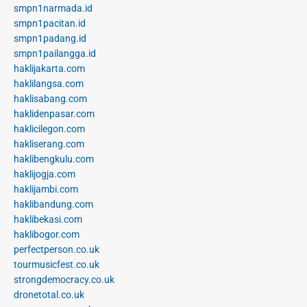
smpn1narmada.id
smpn1pacitan.id
smpn1padang.id
smpn1pailangga.id
haklijakarta.com
haklilangsa.com
haklisabang.com
haklidenpasar.com
haklicilegon.com
hakliserang.com
haklibengkulu.com
haklijogja.com
haklijambi.com
haklibandung.com
haklibekasi.com
haklibogor.com
perfectperson.co.uk
tourmusicfest.co.uk
strongdemocracy.co.uk
dronetotal.co.uk