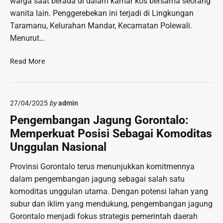
warga saat berada di dalam kamar kos bersama seorang
k
n
a
wanita lain. Penggerebekan ini terjadi di Lingkungan
a
i
k
Taramanu, Kelurahan Mandar, Kecamatan Polewali.
r
k
P
Menurut…
e
A
o
n
k
s
D
g
Read More
i
i
i
J
b
t
g
a
a
i
e
k
t
f
27/04/2025
by
admin
r
b
K
d
e
a
Pengembangan Jagung Gorontalo:
e
a
b
r
p
n
Memperkuat Posisi Sebagai Komoditas
e
D
u
N
Unggulan Nasional
k
i
l
e
W
c
a
g
Provinsi Gorontalo terus menunjukkan komitmennya
a
i
n
a
dalam pengembangan jagung sebagai salah satu
r
d
A
t
komoditas unggulan utama. Dengan potensi lahan yang
g
u
s
i
a
k
subur dan iklim yang mendukung, pengembangan jagung
a
f
!
P
Gorontalo menjadi fokus strategis pemerintah daerah
p
?