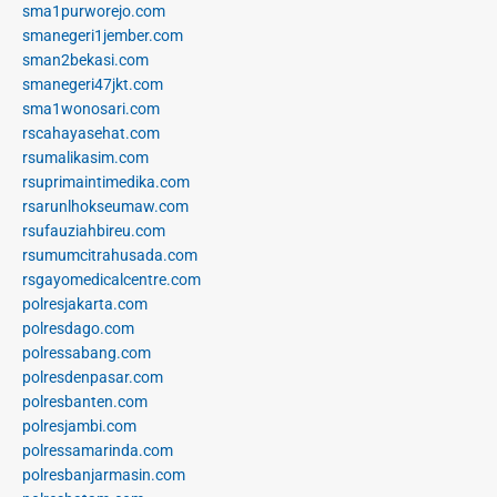
sma1purworejo.com
smanegeri1jember.com
sman2bekasi.com
smanegeri47jkt.com
sma1wonosari.com
rscahayasehat.com
rsumalikasim.com
rsuprimaintimedika.com
rsarunlhokseumaw.com
rsufauziahbireu.com
rsumumcitrahusada.com
rsgayomedicalcentre.com
polresjakarta.com
polresdago.com
polressabang.com
polresdenpasar.com
polresbanten.com
polresjambi.com
polressamarinda.com
polresbanjarmasin.com