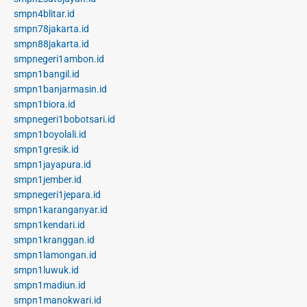
smpn4blitar.id
smpn78jakarta.id
smpn88jakarta.id
smpnegeri1ambon.id
smpn1bangil.id
smpn1banjarmasin.id
smpn1biora.id
smpnegeri1bobotsari.id
smpn1boyolali.id
smpn1gresik.id
smpn1jayapura.id
smpn1jember.id
smpnegeri1jepara.id
smpn1karanganyar.id
smpn1kendari.id
smpn1kranggan.id
smpn1lamongan.id
smpn1luwuk.id
smpn1madiun.id
smpn1manokwari.id