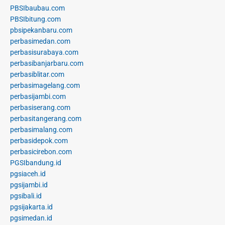
PBSIbaubau.com
PBSIbitung.com
pbsipekanbaru.com
perbasimedan.com
perbasisurabaya.com
perbasibanjarbaru.com
perbasiblitar.com
perbasimagelang.com
perbasijambi.com
perbasiserang.com
perbasitangerang.com
perbasimalang.com
perbasidepok.com
perbasicirebon.com
PGSIbandung.id
pgsiaceh.id
pgsijambi.id
pgsibali.id
pgsijakarta.id
pgsimedan.id