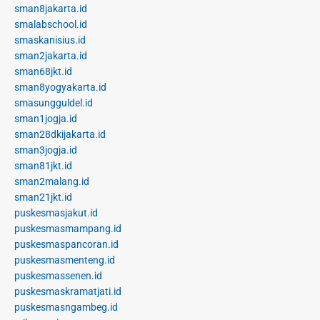
sman8jakarta.id
smalabschool.id
smaskanisius.id
sman2jakarta.id
sman68jkt.id
sman8yogyakarta.id
smasungguldel.id
sman1jogja.id
sman28dkijakarta.id
sman3jogja.id
sman81jkt.id
sman2malang.id
sman21jkt.id
puskesmasjakut.id
puskesmasmampang.id
puskesmaspancoran.id
puskesmasmenteng.id
puskesmassenen.id
puskesmaskramatjati.id
puskesmasngambeg.id