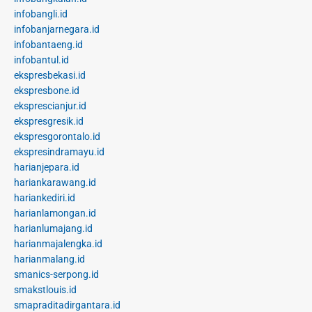
infobangli.id
infobanjarnegara.id
infobantaeng.id
infobantul.id
ekspresbekasi.id
ekspresbone.id
eksprescianjur.id
ekspresgresik.id
ekspresgorontalo.id
ekspresindramayu.id
harianjepara.id
hariankarawang.id
hariankediri.id
harianlamongan.id
harianlumajang.id
harianmajalengka.id
harianmalang.id
smanics-serpong.id
smakstlouis.id
smapraditadirgantara.id