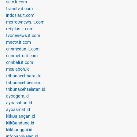
sctv.it.com
transtv.it.com
indosiar.it.com
metrotvnews.it.com
rctiplus.it.com
tvonenews.it.com
mnctv.it.com
cnnmedan.it.com
cnnmetro.it.com
cnnbali.it.com
meulaboh.id
tribunacehbarat.id
tribunacehbesar.id
tribunacehselatan.id
ayoagam.id
ayoasahan.id
ayoasmat.id
klikBalangan.id
klikBandung.id
klikbanggai.id
infobangkalan.id