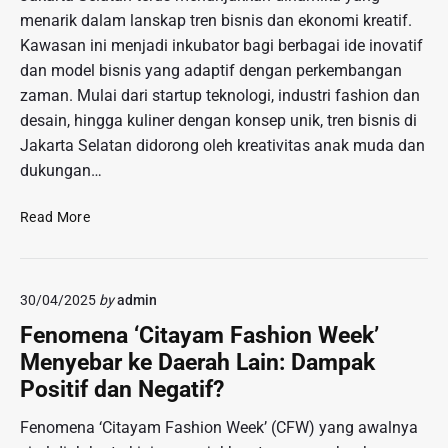
menarik dalam lanskap tren bisnis dan ekonomi kreatif.
Kawasan ini menjadi inkubator bagi berbagai ide inovatif
dan model bisnis yang adaptif dengan perkembangan
zaman. Mulai dari startup teknologi, industri fashion dan
desain, hingga kuliner dengan konsep unik, tren bisnis di
Jakarta Selatan didorong oleh kreativitas anak muda dan
dukungan…
M
Read More
e
n
g
30/04/2025
by
admin
a
m
Fenomena ‘Citayam Fashion Week’
a
Menyebar ke Daerah Lain: Dampak
t
Positif dan Negatif?
i
T
Fenomena ‘Citayam Fashion Week’ (CFW) yang awalnya
r