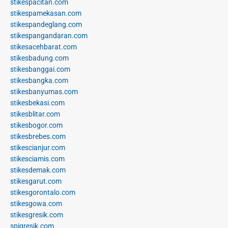
stikespacitan.com
stikespamekasan.com
stikespandeglang.com
stikespangandaran.com
stikesacehbarat.com
stikesbadung.com
stikesbanggai.com
stikesbangka.com
stikesbanyumas.com
stikesbekasi.com
stikesblitar.com
stikesbogor.com
stikesbrebes.com
stikescianjur.com
stikesciamis.com
stikesdemak.com
stikesgarut.com
stikesgorontalo.com
stikesgowa.com
stikesgresik.com
spigresik.com