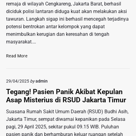
remaja di wilayah Cengkareng, Jakarta Barat, berhasil
a
a
diciduk polisi lantaran diduga kuat akan melakukan aksi
y
t
a
tawuran. Langkah sigap ini berhasil mencegah terjadinya
i
m
potensi bentrokan antar kelompok yang dapat
f
F
y
menimbulkan kerugian dan keresahan di tengah
a
a
masyarakat.…
s
n
h
g
G
Read More
i
B
a
o
e
g
n
r
a
W
k
29/04/2025
by
admin
l
e
e
k
Tegang! Pasien Panik Akibat Kepulan
e
m
a
k
Asap Misterius di RSUD Jakarta Timur
b
n
’
a
A
Suasana Rumah Sakit Umum Daerah (RSUD) Budhi Asih,
M
n
k
e
Jakarta Timur, sempat diwarnai kepanikan pada Selasa
g
s
n
pagi, 29 April 2025, sekitar pukul 09.15 WIB. Puluhan
P
i
y
e
pasien panik dan berhamburan keluar ruangan setelah
T