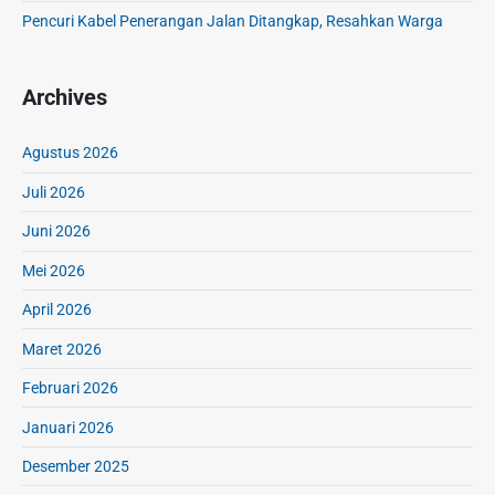
a
n
Pencuri Kabel Penerangan Jalan Ditangkap, Resahkan Warga
h
a
T
T
u
i
Archives
g
l
u
a
P
Agustus 2026
n
r
g
Juli 2026
o
e
k
Juni 2026
-
l
T
Mei 2026
a
L
m
E
April 2026
a
s
Maret 2026
i
Februari 2026
y
a
Januari 2026
n
g
Desember 2025
I