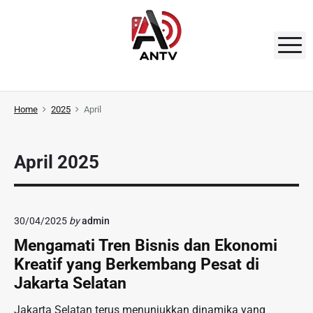
S
k
i
M
p
t
A
o
N
Home
2025
April
c
o
T
n
V
April 2025
t
e
n
t
30/04/2025
by
admin
Mengamati Tren Bisnis dan Ekonomi
Kreatif yang Berkembang Pesat di
Jakarta Selatan
Jakarta Selatan terus menunjukkan dinamika yang