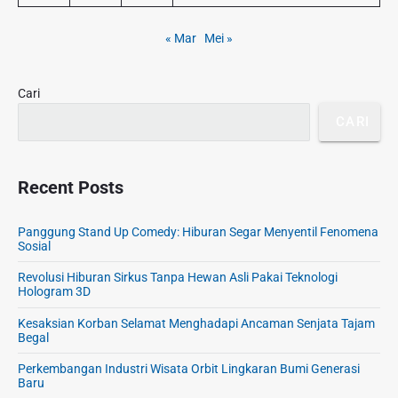
t
d
e
i
e
« Mar
Mei »
n
k
b
d
K
a
a
e
r
Cari
r
m
a
CARI
e
M
r
o
d
t
Recent Posts
e
o
k
r
a
Panggung Stand Up Comedy: Hiburan Segar Menyentil Fenomena
d
a
Sosial
i
n
D
Revolusi Hiburan Sirkus Tanpa Hewan Asli Pakai Teknologi
:
Hologram 3D
e
S
p
Kesaksian Korban Selamat Menghadapi Ancaman Senjata Tajam
e
o
Begal
j
k
a
Perkembangan Industri Wisata Orbit Lingkaran Bumi Generasi
K
r
Baru
e