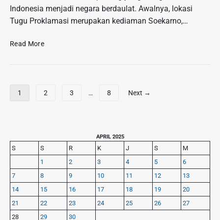
t
b
l
A
Indonesia menjadi negara berdaulat. Awalnya, lokasi
i
a
n
Tugu Proklamasi merupakan kediaman Soekarno,…
s
h
d
a
a
M
Read More
n
e
d
n
i
g
J
e
P
a
1
2
3
…
8
Next →
n
a
l
a
g
a
n
n
i
g
R
n
P
APRIL 2025
D
a
r
a
S
S
R
K
J
S
M
e
y
i
s
t
1
2
3
4
5
6
a
m
i
i
7
8
9
10
11
12
13
,
a
p
k
r
P
14
15
16
17
18
19
20
-
o
y
e
21
22
23
24
25
26
27
D
s
S
n
e
28
29
30
i
g