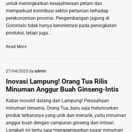
P
o
untuk meningkatkan kesejahteraan petani dan
M
e
l
i
memperkuat kontribusi sektor pertanian terhadap
m
i
s
perekonomian provinsi. Pengembangan jagung di
u
s
t
Gorontalo tidak hanya berorientasi pada peningkatan
d
i
e
produksi, tetapi juga…
a
r
C
i
P
a
Read More
u
e
b
s
n
u
d
g
l
i
27/04/2025
by
admin
e
i
R
m
A
Inovasi Lampung! Orang Tua Rilis
S
b
B
Minuman Anggur Buah Ginseng-Intis
U
a
G
D
n
d
Kabar inovatif datang dari Lampung! Perusahaan
J
g
i
a
minuman ternama, Orang Tua, baru saja meluncurkan
a
K
k
produk terbarunya yang unik dan menarik, yaitu minuman
n
o
a
anggur buah dengan campuran ginseng dan intisari.
J
s
r
Langkah ini tentu saja menggemparkan pasar minuman
a
,