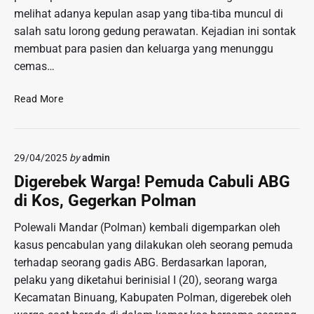
e
s
melihat adanya kepulan asap yang tiba-tiba muncul di
a
b
a
w
salah satu lorong gedung perawatan. Kejadian ini sontak
a
t
u
membuat para pasien dan keluarga yang menunggu
r
d
r
cemas…
k
i
a
e
J
n
T
D
Read More
a
,
e
a
k
6
g
e
a
R
a
r
r
e
29/04/2025
by
admin
n
a
t
m
g
h
Digerebek Warga! Pemuda Cabuli ABG
a
a
!
L
S
di Kos, Gegerkan Polman
j
P
a
e
a
a
i
l
Polewali Mandar (Polman) kembali digemparkan oleh
d
s
n
a
kasus pencabulan yang dilakukan oleh seorang pemuda
i
i
:
t
C
terhadap seorang gadis ABG. Berdasarkan laporan,
e
D
a
e
pelaku yang diketahui berinisial I (20), seorang warga
n
a
n
n
Kecamatan Binuang, Kabupaten Polman, digerebek oleh
P
m
g
a
p