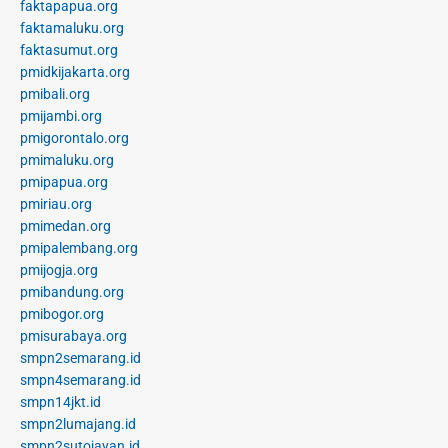
faktapapua.org
faktamaluku.org
faktasumut.org
pmidkijakarta.org
pmibali.org
pmijambi.org
pmigorontalo.org
pmimaluku.org
pmipapua.org
pmiriau.org
pmimedan.org
pmipalembang.org
pmijogja.org
pmibandung.org
pmibogor.org
pmisurabaya.org
smpn2semarang.id
smpn4semarang.id
smpn14jkt.id
smpn2lumajang.id
smpn2sutojayan.id