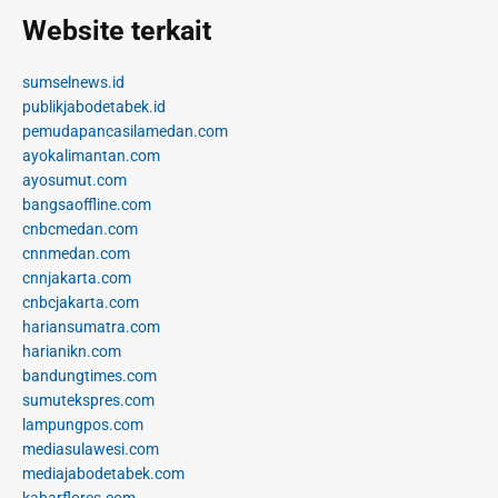
Website terkait
sumselnews.id
publikjabodetabek.id
pemudapancasilamedan.com
ayokalimantan.com
ayosumut.com
bangsaoffline.com
cnbcmedan.com
cnnmedan.com
cnnjakarta.com
cnbcjakarta.com
hariansumatra.com
harianikn.com
bandungtimes.com
sumutekspres.com
lampungpos.com
mediasulawesi.com
mediajabodetabek.com
kabarflores.com