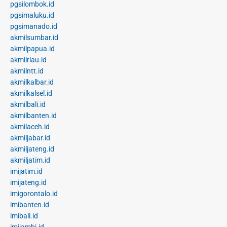
pgsilombok.id
pgsimaluku.id
pgsimanado.id
akmilsumbar.id
akmilpapua.id
akmilriau.id
akmilntt.id
akmilkalbar.id
akmilkalsel.id
akmilbali.id
akmilbanten.id
akmilaceh.id
akmiljabar.id
akmiljateng.id
akmiljatim.id
imijatim.id
imijateng.id
imigorontalo.id
imibanten.id
imibali.id
imijambi.id