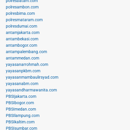
polresbatam.com
polresambon.com
polresbima.com
polresmataram.com
polresdumai.com
antamjakarta.com
antambekasi.com
antambogor.com
antampalembang.com
antammedan.com
yayasanarrohmah.com
yayasanpkbm.com
yayasanmambaulirsyad.com
yayasanabm.com
yayasandharmawanita.com
PBSIjakarta.com
PBSIbogor.com
PBSImedan.com
PBSIlampung.com
PBSIkaltim.com
PBSIsumbar.com