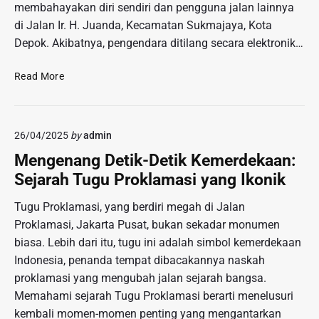
u
membahayakan diri sendiri dan pengguna jalan lainnya
A
d
n
n
di Jalan Ir. H. Juanda, Kecamatan Sukmajaya, Kota
i
t
g
Depok. Akibatnya, pengendara ditilang secara elektronik…
t
u
g
a
k
u
N
Read More
s
K
r
e
U
e
B
k
n
s
u
a
g
e
a
26/04/2025
by
admin
t
g
h
h
F
u
Mengenang Detik-Detik Kemerdekaan:
a
G
r
l
t
Sejarah Tugu Proklamasi yang Ikonik
i
e
a
a
n
e
n
n
Tugu Proklamasi, yang berdiri megah di Jalan
s
s
N
O
Proklamasi, Jakarta Pusat, bukan sekadar monumen
e
t
a
p
biasa. Lebih dari itu, tugu ini adalah simbol kemerdekaan
n
y
s
t
g
Indonesia, penanda tempat dibacakannya naskah
l
i
i
-
proklamasi yang mengubah jalan sejarah bangsa.
e
o
m
I
R
Memahami sejarah Tugu Proklamasi berarti menelusuri
n
a
n
e
a
kembali momen-momen penting yang mengantarkan
l