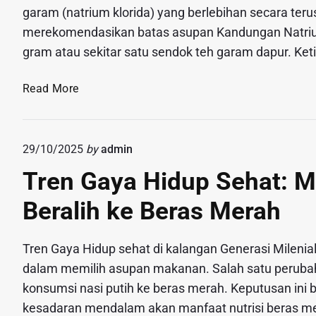
M
garam (natrium klorida) yang berlebihan secara te
e
merekomendasikan batas asupan Kandungan Natrium 
n
gram atau sekitar satu sendok teh garam dapur. Keti
j
a
M
Read More
d
e
i
m
B
i
e
29/10/2025
by
admin
c
r
Tren Gaya Hidup Sehat: M
u
k
H
a
Beralih ke Beras Merah
i
h
p
:
e
Tren Gaya Hidup sehat di kalangan Generasi Milenial
I
r
dalam memilih asupan makanan. Salah satu perubahan
n
t
konsumsi nasi putih ke beras merah. Keputusan ini 
o
e
v
kesadaran mendalam akan manfaat nutrisi beras me
n