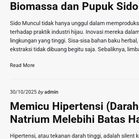
Biomassa dan Pupuk Sido
Sido Muncul tidak hanya unggul dalam memproduksi
terhadap praktik industri hijau. Inovasi mereka d
lingkungan yang tinggi. Sisa-sisa bahan baku herbal
ekstraksi tidak dibuang begitu saja. Sebaliknya, lim
D
Read More
a
r
i
30/10/2025
by
admin
L
Memicu Hipertensi (Darah
i
m
Natrium Melebihi Batas H
b
a
h
Hipertensi, atau tekanan darah tinggi, adalah silent