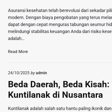
r
m
i
r
g
i
M
g
Asuransi kesehatan telah berevolusi dari sekadar pi
a
a
a
i
d
modern. Dengan biaya pengobatan yang terus melam
s
n
n
k
a
M
M
dapat dengan cepat menguras tabungan seumur hidup
r
n
e
o
melindungi stabilitas keuangan Anda dari risiko ke
o
U
r
d
adalah…
d
M
a
a
i
K
h
l
J
Read More
J
M
K
a
a
D
u
r
k
i
r
i
a
g
24/10/2025
by
admin
a
n
r
i
n
Beda Daerah, Beda Kisah: 
g
t
t
g
P
a
a
Kuntilanak di Nusantara
d
e
,
l
a
n
S
:
r
g
Kuntilanak adalah salah satu hantu paling ikonik 
u
P
i