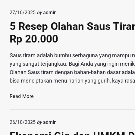
a
e
a
t
h
k
s
:
27/10/2025
by
admin
a
P
s
M
5 Resep Olahan Saus Tira
y
u
a
e
a
l
d
n
Rp 20.000
K
a
a
g
a
u
n
a
n
P
Saus tiram adalah bumbu serbaguna yang mampu 
P
p
d
a
yang sangat terjangkau. Bagi Anda yang ingin meni
u
a
u
n
Olahan Saus tiram dengan bahan-bahan dasar adala
p
G
n
a
u
e
bisa menciptakan menu harian yang gurih, kaya rasa
g
s
k
n
a
P
S
e
5
Read More
n
e
i
r
R
N
r
d
a
e
a
k
o
s
s
t
o
26/10/2025
by
admin
M
i
e
r
t
u
M
p