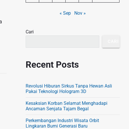
S
« Sep
Nov »
i
a
d
Cari
e
b
CARI
a
r
Recent Posts
Revolusi Hiburan Sirkus Tanpa Hewan Asli
Pakai Teknologi Hologram 3D
Kesaksian Korban Selamat Menghadapi
Ancaman Senjata Tajam Begal
Perkembangan Industri Wisata Orbit
Lingkaran Bumi Generasi Baru