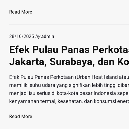
a
s
s
T
Read More
i
i
r
(
P
e
D
e
n
a
28/10/2025
by
admin
n
G
r
Efek Pulau Panas Perkotaa
g
a
a
e
y
h
Jakarta, Surabaya, dan Ko
l
a
T
o
H
i
l
i
Efek Pulau Panas Perkotaan (Urban Heat Island ata
n
a
d
memiliki suhu udara yang signifikan lebih tinggi di
g
a
u
menjadi isu serius di kota-kota besar Indonesia se
g
n
p
i
kenyamanan termal, kesehatan, dan konsumsi energi
B
S
)
i
e
:
E
Read More
o
h
B
f
m
a