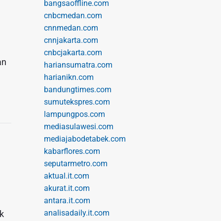
bangsaoffline.com
cnbcmedan.com
cnnmedan.com
cnnjakarta.com
cnbcjakarta.com
an
hariansumatra.com
harianikn.com
bandungtimes.com
sumutekspres.com
lampungpos.com
mediasulawesi.com
mediajabodetabek.com
kabarflores.com
seputarmetro.com
aktual.it.com
akurat.it.com
antara.it.com
analisadaily.it.com
k