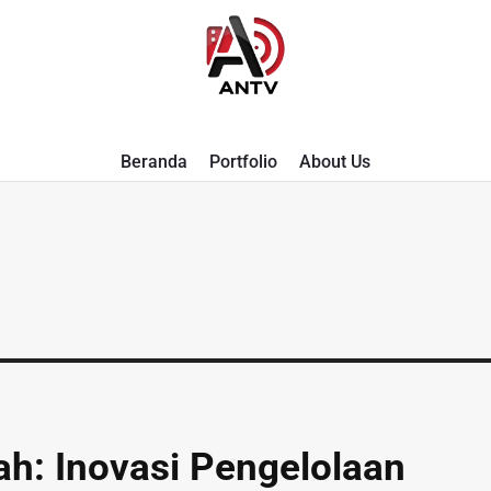
A
Beranda
Portfolio
About Us
N
T
V
ah: Inovasi Pengelolaan