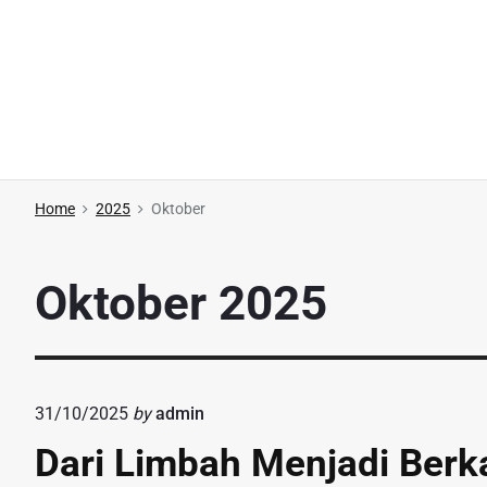
S
k
i
p
t
o
c
Home
2025
Oktober
o
n
Oktober 2025
t
e
n
t
31/10/2025
by
admin
Dari Limbah Menjadi Berk