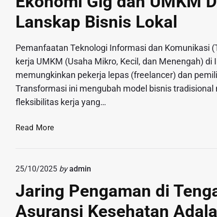
Ekonomi Gig dan UMKM Di
i
a
n
i
O
u
a
Lanskap Bisnis Lokal
c
l
l
m
n
u
e
a
M
(
l
n
h
Pemanfaatan Teknologi Informasi dan Komunikasi (T
e
U
i
a
kerja UMKM (Usaha Mikro, Kecil, dan Menengah) di I
l
H
a
n
memungkinkan pekerja lepas (freelancer) dan pemilik
e
I
l
S
b
)
Transformasi ini mengubah model bisnis tradisional m
B
a
i
:
fleksibilitas kerja yang…
e
u
h
S
r
s
i
t
E
Read More
a
T
B
u
k
l
i
a
d
o
i
r
t
i
n
h
a
25/10/2025
by
admin
a
I
o
k
m
s
k
Jaring Pengaman di Teng
m
e
d
H
l
i
B
e
Asuransi Kesehatan Adal
a
i
G
e
n