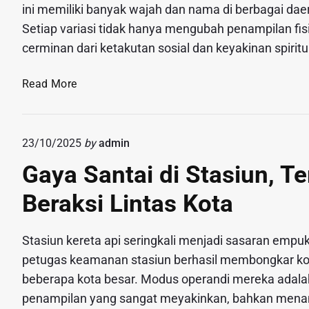
a
r
ini memiliki banyak wajah dan nama di berbagai da
e
R
m
a
r
Setiap variasi tidak hanya mengubah penampilan fisik
p
a
b
a
cerminan dari ketakutan sosial dan keyakinan spirit
2
n
a
n
0
d
y
T
B
Read More
.
i
a
I
e
0
T
,
K
d
0
e
d
M
a
0
n
23/10/2025
by
admin
a
e
D
g
n
n
Gaya Santai di Stasiun, T
a
a
K
g
e
h
Beraksi Lintas Kota
o
u
r
B
t
b
a
a
a
a
h
Stasiun kereta api seringkali menjadi sasaran empuk 
d
B
h
,
petugas keamanan stasiun berhasil membongkar komp
a
e
L
B
beberapa kota besar. Modus operandi mereka adal
i
s
a
e
P
penampilan yang sangat meyakinkan, bahkan menam
a
n
d