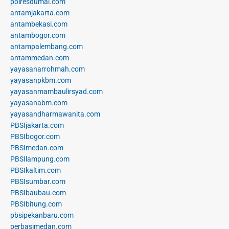
polresdumai.com
antamjakarta.com
antambekasi.com
antambogor.com
antampalembang.com
antammedan.com
yayasanarrohmah.com
yayasanpkbm.com
yayasanmambaulirsyad.com
yayasanabm.com
yayasandharmawanita.com
PBSIjakarta.com
PBSIbogor.com
PBSImedan.com
PBSIlampung.com
PBSIkaltim.com
PBSIsumbar.com
PBSIbaubau.com
PBSIbitung.com
pbsipekanbaru.com
perbasimedan.com