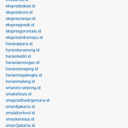
ekspresbekasi.id
ekspresbone.id
eksprescianjur.id
ekspresgresik.id
ekspresgorontalo.id
ekspresindramayu.id
harianjepara.id
hariankarawang.id
hariankediri.id
harianlamongan.id
harianlumajang.id
harianmajalengka.id
harianmalang.id
smanics-serpong.id
smakstlouis.id
smapraditadirgantara.id
sman8jakarta.id
smalabschool.id
smaskanisius.id
sman2jakarta.id