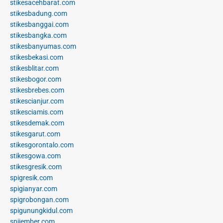
stikesacehbarat.com
stikesbadung.com
stikesbanggai.com
stikesbangka.com
stikesbanyumas.com
stikesbekasi.com
stikesblitar.com
stikesbogor.com
stikesbrebes.com
stikescianjur.com
stikesciamis.com
stikesdemak.com
stikesgarut.com
stikesgorontalo.com
stikesgowa.com
stikesgresik.com
spigresik.com
spigianyar.com
spigrobongan.com
spigunungkidul.com
spijember.com