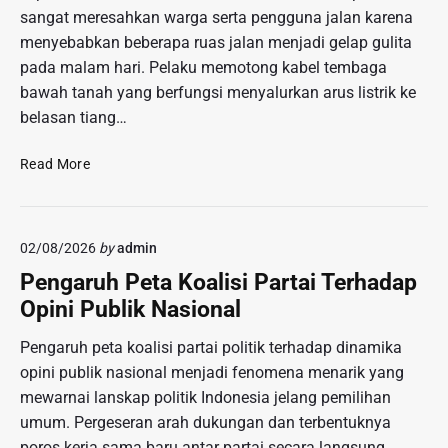
s
e
sangat meresahkan warga serta pengguna jalan karena
b
i
l
menyebabkan beberapa ruas jalan menjadi gelap gulita
a
A
u
n
pada malam hari. Pelaku memotong kabel tembaga
d
a
S
e
bawah tanah yang berfungsi menyalurkan arus listrik ke
r
e
g
belasan tiang…
g
l
a
a
a
n
P
Read More
m
L
e
a
e
n
t
w
c
M
a
02/08/2026
by
admin
u
e
t
r
Pengaruh Peta Koalisi Partai Terhadap
n
P
i
Opini Publik Nasional
g
r
K
h
o
a
Pengaruh peta koalisi partai politik terhadap dinamika
a
s
b
opini publik nasional menjadi fenomena menarik yang
d
e
e
a
mewarnai lanskap politik Indonesia jelang pemilihan
s
l
p
K
umum. Pergeseran arah dukungan dan terbentuknya
P
i
r
poros kerja sama baru antar partai secara langsung
e