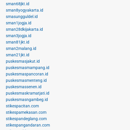
sman68jkt.id
sman8yogyakarta.id
smasungguldel.id
sman1jogja.id
sman28dkijakarta.id
sman3jogja.id
sman81jkt.id
sman2malang.id
sman21jkt.id
puskesmasjakut.id
puskesmasmampang.id
puskesmaspancoran.id
puskesmasmenteng.id
puskesmassenen.id
puskesmaskramatjati.id
puskesmasngambeg.id
stikespacitan.com
stikespamekasan.com
stikespandeglang.com
stikespangandaran.com