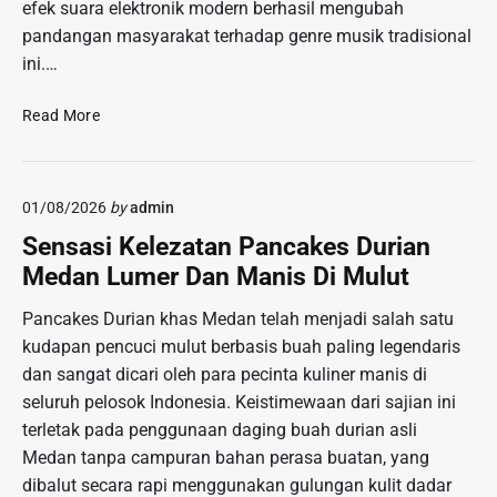
l
e
efek suara elektronik modern berhasil mengubah
a
i
g
pandangan masyarakat terhadap genre musik tradisional
p
s
a
ini.…
,
i
l
R
P
T
e
Read More
a
r
s
r
e
a
t
n
h
a
01/08/2026
by
admin
A
k
i
r
a
Sensasi Kelezatan Pancakes Durian
T
a
n
e
Medan Lumer Dan Manis Di Mulut
n
W
r
s
a
Pancakes Durian khas Medan telah menjadi salah satu
h
e
r
a
kudapan pencuci mulut berbasis buah paling legendaris
m
g
d
dan sangat dicari oleh para pecinta kuliner manis di
e
a
a
seluruh pelosok Indonesia. Keistimewaan dari sajian ini
n
p
terletak pada penggunaan daging buah durian asli
M
O
u
Medan tanpa campuran bahan perasa buatan, yang
p
s
dibalut secara rapi menggunakan gulungan kulit dadar
i