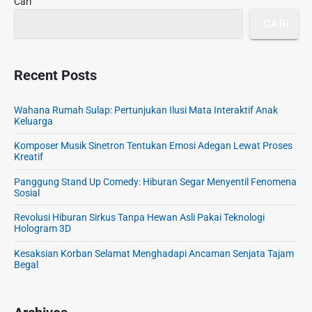
Cari
a
t
Y
CARI
a
a
r
n
B
g
e
Recent Posts
S
r
a
e
n
Wahana Rumah Sulap: Pertunjukan Ilusi Mata Interaktif Anak
n
Keluarga
g
a
a
Komposer Musik Sinetron Tentukan Emosi Adegan Lewat Proses
n
t
Kreatif
g
H
S
Panggung Stand Up Comedy: Hiburan Segar Menyentil Fenomena
i
Sosial
u
t
n
s
Revolusi Hiburan Sirkus Tanpa Hewan Asli Pakai Teknologi
g
Hologram 3D
a
Kesaksian Korban Selamat Menghadapi Ancaman Senjata Tajam
i
Begal
M
e
n