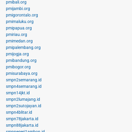
pmibali.org
pmijambi.org
pmigorontalo.org
pmimaluku.org
pmipapua.org
pmiriau.org
pmimedan.org
pmipalembang.org
pmijogja.org
pmibandung.org
pmibogor.org
pmisurabaya.org
smpn2semarang.id
smpn4semarang.id
smpn14jkt.id
smpn2lumajang.id
smpn2sutojayan.id
smpn4blitar.id
smpn78jakarta.id
smpn88jakarta.id
smpnegeri1ambon.id