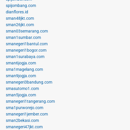
spijombang.com
dianflores.id
sman48jkt.com
sman26jkt.com
sman03semarang.com
sman1sumbar.com
smanegeri1bantul.com
smanegeri1bogor.com
sman1surabaya.com
sman6jogja.com
sma1magelang.com
sman9jogja.com
smanegeri3bandung.com
smasutomo1.com
sman5jogja.com
smanegeri1tangerang.com
sma1purworejo.com
smanegeri1jember.com
sman2bekasi.com
smanegeri47jkt.com