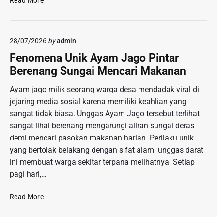
Read More
O
n
r
r
s
D
g
p
a
a
28/07/2026
by
admin
i
n
n
r
M
Fenomena Unik Ayam Jago Pintar
i
a
a
Berenang Sungai Mencari Makanan
s
s
n
m
i
i
Ayam jago milik seorang warga desa mendadak viral di
e
G
s
jejaring media sosial karena memiliki keahlian yang
T
a
D
a
sangat tidak biasa. Unggas Ayam Jago tersebut terlihat
y
i
n
sangat lihai berenang mengarungi aliran sungai deras
a
M
p
demi mencari pasokan makanan harian. Perilaku unik
B
u
a
u
l
yang bertolak belakang dengan sifat alami unggas darat
C
s
u
ini membuat warga sekitar terpana melihatnya. Setiap
a
a
t
pagi hari,…
h
n
a
a
F
Read More
y
D
e
a
a
n