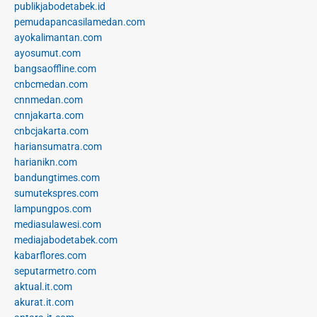
publikjabodetabek.id
pemudapancasilamedan.com
ayokalimantan.com
ayosumut.com
bangsaoffline.com
cnbcmedan.com
cnnmedan.com
cnnjakarta.com
cnbcjakarta.com
hariansumatra.com
harianikn.com
bandungtimes.com
sumutekspres.com
lampungpos.com
mediasulawesi.com
mediajabodetabek.com
kabarflores.com
seputarmetro.com
aktual.it.com
akurat.it.com