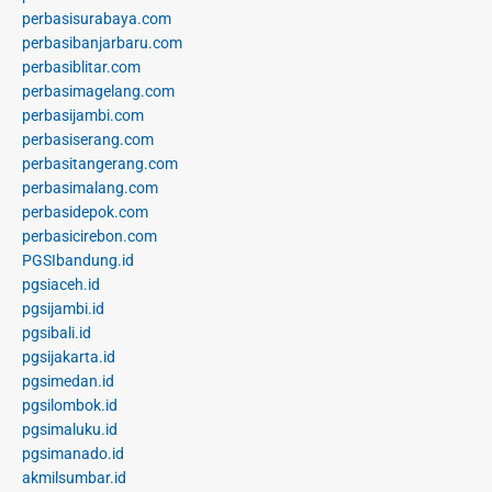
perbasisurabaya.com
perbasibanjarbaru.com
perbasiblitar.com
perbasimagelang.com
perbasijambi.com
perbasiserang.com
perbasitangerang.com
perbasimalang.com
perbasidepok.com
perbasicirebon.com
PGSIbandung.id
pgsiaceh.id
pgsijambi.id
pgsibali.id
pgsijakarta.id
pgsimedan.id
pgsilombok.id
pgsimaluku.id
pgsimanado.id
akmilsumbar.id