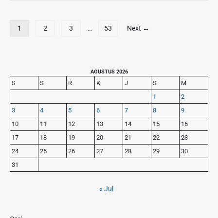
D
n
o
i
F
m
D
P
a
1
2
3
…
53
Next →
e
a
a
s
n
s
g
h
a
a
i
i
U
r
n
o
P
AGUSTUS 2026
n
P
n
r
a
S
S
R
K
J
S
M
i
a
i
D
s
k
1
2
l
m
a
i
A
u
3
4
5
6
7
8
9
a
r
p
y
n
r
i
10
11
12
13
14
15
16
a
o
g
y
D
17
18
19
20
21
22
23
m
s
L
S
r
J
a
24
25
26
27
28
29
30
i
a
a
u
d
31
m
g
t
e
a
o
b
A
« Jul
P
a
s
i
r
i
n