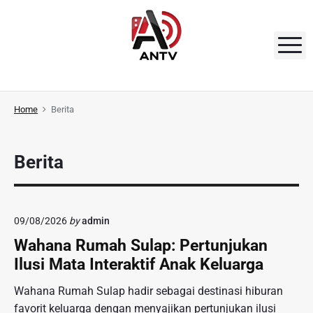
S
k
i
M
p
t
A
o
N
Home
Berita
c
o
T
n
V
Berita
t
e
n
t
09/08/2026
by
admin
Wahana Rumah Sulap: Pertunjukan
Ilusi Mata Interaktif Anak Keluarga
Wahana Rumah Sulap hadir sebagai destinasi hiburan
favorit keluarga dengan menyajikan pertunjukan ilusi