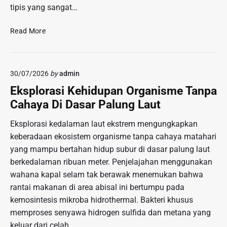
i
tipis yang sangat…
n
k
i
R
S
P
Read More
e
e
u
m
n
b
i
s
l
x
30/07/2026
by
admin
a
i
D
s
k
Eksplorasi Kehidupan Organisme Tanpa
a
i
N
Cahaya Di Dasar Palung Laut
n
K
a
g
e
s
Eksplorasi kedalaman laut ekstrem mengungkapkan
d
l
i
keberadaan ekosistem organisme tanpa cahaya matahari
u
e
o
t
yang mampu bertahan hidup subur di dasar palung laut
z
n
K
berkedalaman ribuan meter. Penjelajahan menggunakan
a
a
o
wahana kapal selam tak berawak menemukan bahwa
t
l
p
a
rantai makanan di area abisal ini bertumpu pada
l
n
kemosintesis mikroba hidrothermal. Bakteri khusus
o
P
memproses senyawa hidrogen sulfida dan metana yang
G
a
keluar dari celah…
o