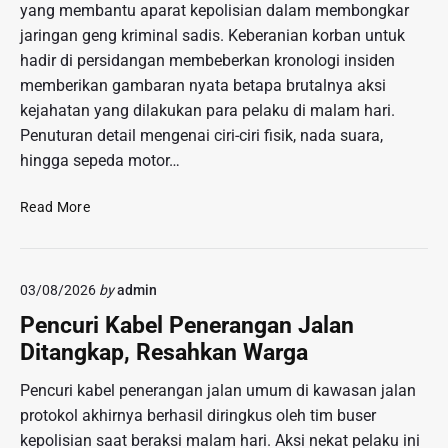
yang membantu aparat kepolisian dalam membongkar
k
i
S
jaringan geng kriminal sadis. Keberanian korban untuk
M
i
hadir di persidangan membeberkan kronologi insiden
a
n
memberikan gambaran nyata betapa brutalnya aksi
t
e
a
kejahatan yang dilakukan para pelaku di malam hari.
t
I
Penuturan detail mengenai ciri-ciri fisik, nada suara,
r
n
hingga sepeda motor…
o
t
n
e
K
Read More
T
r
e
e
a
s
n
k
a
t
t
03/08/2026
by
admin
k
u
i
s
k
Pencuri Kabel Penerangan Jalan
f
i
a
Ditangkap, Resahkan Warga
A
a
n
n
n
E
Pencuri kabel penerangan jalan umum di kawasan jalan
a
K
m
protokol akhirnya berhasil diringkus oleh tim buser
k
o
o
K
kepolisian saat beraksi malam hari. Aksi nekat pelaku ini
r