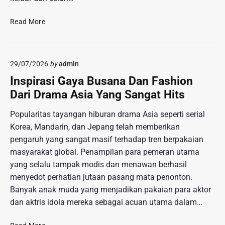
n
y
c
E
a
Read More
a
k
n
k
s
g
e
p
P
s
29/07/2026
by
admin
l
a
D
o
n
Inspirasi Gaya Busana Dan Fashion
u
r
g
r
Dari Drama Asia Yang Sangat Hits
a
g
i
s
u
Popularitas tayangan hiburan drama Asia seperti serial
a
i
n
n
Korea, Mandarin, dan Jepang telah memberikan
K
g
M
pengaruh yang sangat masif terhadap tren berpakaian
e
R
e
masyarakat global. Penampilan para pemeran utama
h
a
d
yang selalu tampak modis dan menawan berhasil
i
k
a
d
y
menyedot perhatian jutaan pasang mata penonton.
n
u
a
Banyak anak muda yang menjadikan pakaian para aktor
L
p
t
dan aktris idola mereka sebagai acuan utama dalam…
u
a
m
n
I
e