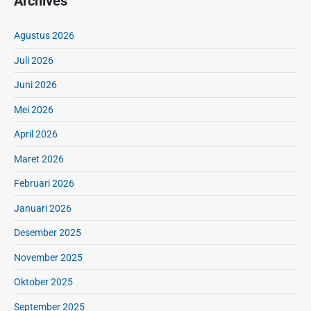
Archives
c
a
r
Agustus 2026
i
Juli 2026
M
a
Juni 2026
k
Mei 2026
a
n
April 2026
a
n
Maret 2026
Februari 2026
Januari 2026
Desember 2025
November 2025
Oktober 2025
September 2025