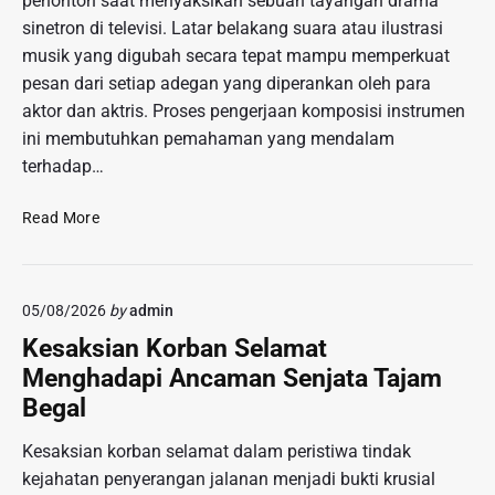
penonton saat menyaksikan sebuah tayangan drama
S
sinetron di televisi. Latar belakang suara atau ilustrasi
u
musik yang digubah secara tepat mampu memperkuat
l
a
pesan dari setiap adegan yang diperankan oleh para
p
aktor dan aktris. Proses pengerjaan komposisi instrumen
:
ini membutuhkan pemahaman yang mendalam
P
terhadap…
e
r
K
Read More
t
o
u
m
n
p
j
05/08/2026
by
admin
o
u
s
Kesaksian Korban Selamat
k
e
a
Menghadapi Ancaman Senjata Tajam
r
n
Begal
M
I
u
l
Kesaksian korban selamat dalam peristiwa tindak
s
u
kejahatan penyerangan jalanan menjadi bukti krusial
i
s