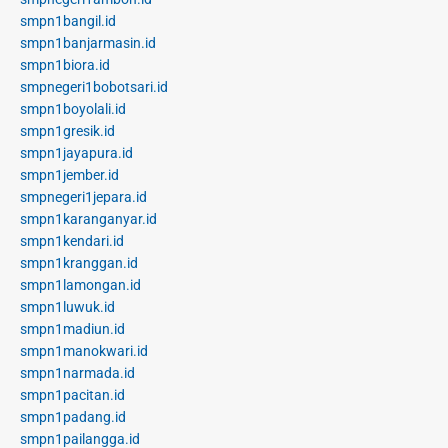
smpn1bangil.id
smpn1banjarmasin.id
smpn1biora.id
smpnegeri1bobotsari.id
smpn1boyolali.id
smpn1gresik.id
smpn1jayapura.id
smpn1jember.id
smpnegeri1jepara.id
smpn1karanganyar.id
smpn1kendari.id
smpn1kranggan.id
smpn1lamongan.id
smpn1luwuk.id
smpn1madiun.id
smpn1manokwari.id
smpn1narmada.id
smpn1pacitan.id
smpn1padang.id
smpn1pailangga.id