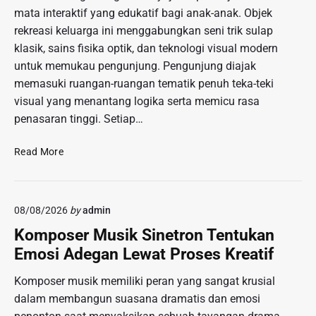
mata interaktif yang edukatif bagi anak-anak. Objek
rekreasi keluarga ini menggabungkan seni trik sulap
klasik, sains fisika optik, dan teknologi visual modern
untuk memukau pengunjung. Pengunjung diajak
memasuki ruangan-ruangan tematik penuh teka-teki
visual yang menantang logika serta memicu rasa
penasaran tinggi. Setiap…
W
Read More
a
h
a
08/08/2026
by
admin
n
a
Komposer Musik Sinetron Tentukan
R
Emosi Adegan Lewat Proses Kreatif
u
m
Komposer musik memiliki peran yang sangat krusial
a
dalam membangun suasana dramatis dan emosi
h