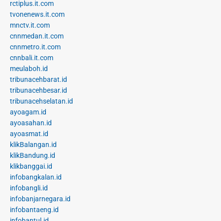
rctiplus.it.com
tvonenews.it.com
mnctv.it.com
cnnmedan.it.com
cnnmetro.it.com
cnnbali.it.com
meulaboh.id
tribunacehbarat.id
tribunacehbesar.id
tribunacehselatan.id
ayoagam.id
ayoasahan.id
ayoasmat.id
klikBalangan.id
klikBandung.id
klikbanggai.id
infobangkalan.id
infobangli.id
infobanjarnegara.id
infobantaeng.id
infobantul.id