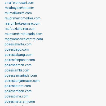
sma1wonosari.com
rscahayasehat.com
rsumalikasim.com
rsuprimaintimedika.com
rsarunlhokseumaw.com
rsufauziahbireu.com
rsumumcitrahusada.com
rsgayomedicalcentre.com
polresjakarta.com
polresdago.com
polressabang.com
polresdenpasar.com
polresbanten.com
polresjambi.com
polressamarinda.com
polresbanjarmasin.com
polresbatam.com
polresambon.com
polresbima.com
polresmataram.com