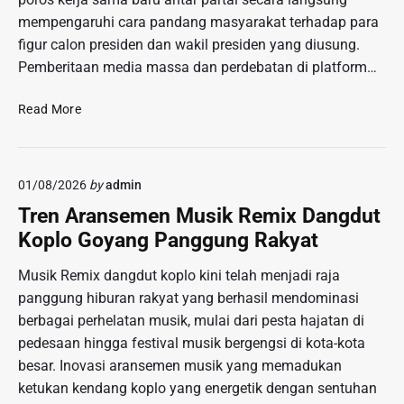
A
e
n
mempengaruhi cara pandang masyarakat terhadap para
n
a
e
figur calon presiden dan wakil presiden yang diusung.
c
t
r
Pemberitaan media massa dan perdebatan di platform…
a
i
a
m
f
n
P
Read More
a
g
e
n
a
n
S
n
g
e
J
01/08/2026
by
admin
a
n
a
r
j
Tren Aransemen Musik Remix Dangdut
l
u
a
Koplo Goyang Panggung Rakyat
a
h
t
n
P
a
Musik Remix dangdut koplo kini telah menjadi raja
D
e
T
panggung hiburan rakyat yang berhasil mendominasi
i
t
a
t
berbagai perhelatan musik, mulai dari pesta hajatan di
a
j
a
pedesaan hingga festival musik bergengsi di kota-kota
K
a
n
besar. Inovasi aransemen musik yang memadukan
o
m
g
a
ketukan kendang koplo yang energetik dengan sentuhan
B
k