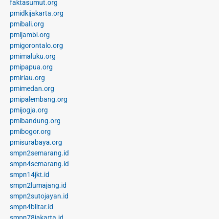
faktasumut.org
pmidkijakarta.org
pmibali.org
pmijambi.org
pmigorontalo.org
pmimaluku.org
pmipapua.org
pmiriau.org
pmimedan.org
pmipalembang.org
pmijogja.org
pmibandung.org
pmibogor.org
pmisurabaya.org
smpn2semarang.id
smpn4semarang.id
smpn14jkt.id
smpn2lumajang.id
smpn2sutojayan.id
smpn4blitar.id
smpn78jakarta.id