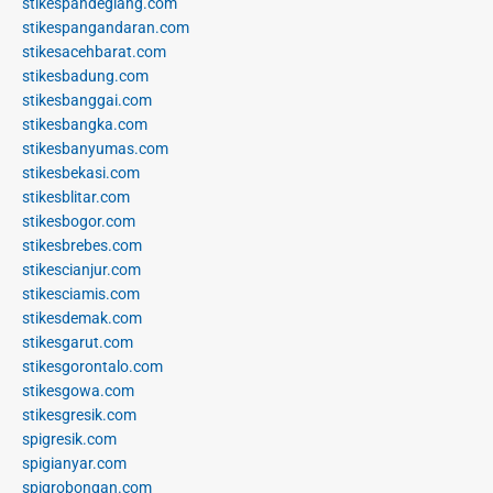
stikespandeglang.com
stikespangandaran.com
stikesacehbarat.com
stikesbadung.com
stikesbanggai.com
stikesbangka.com
stikesbanyumas.com
stikesbekasi.com
stikesblitar.com
stikesbogor.com
stikesbrebes.com
stikescianjur.com
stikesciamis.com
stikesdemak.com
stikesgarut.com
stikesgorontalo.com
stikesgowa.com
stikesgresik.com
spigresik.com
spigianyar.com
spigrobongan.com