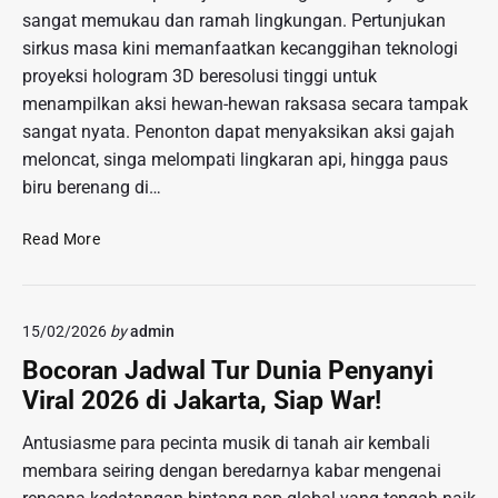
sangat memukau dan ramah lingkungan. Pertunjukan
sirkus masa kini memanfaatkan kecanggihan teknologi
proyeksi hologram 3D beresolusi tinggi untuk
menampilkan aksi hewan-hewan raksasa secara tampak
sangat nyata. Penonton dapat menyaksikan aksi gajah
meloncat, singa melompati lingkaran api, hingga paus
biru berenang di…
R
Read More
e
v
o
15/02/2026
by
admin
l
u
Bocoran Jadwal Tur Dunia Penyanyi
s
Viral 2026 di Jakarta, Siap War!
i
H
Antusiasme para pecinta musik di tanah air kembali
i
membara seiring dengan beredarnya kabar mengenai
b