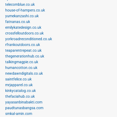
telecomblue.co.uk
house-of-hampers.co.uk
yumekanzashi.co.uk
fatnanas.co.uk
emilykatedesign.co.uk
crossfelloutdoors.co.uk
yorkroadreconditioned.co.uk
rfrankoutdoors.co.uk
teaparentrepeat.co.uk
thegenerationhub.co.uk
talkingmagpie.co.uk
humancotton.co.uk
newdawndigitals.co.uk
saintfelice.co.uk
mrjapparel.co.uk
kinkycatalog.co.uk
thefaciahub.co.uk
yayasanbinabakti.com
paudtunasbangsa.com
smkal-amin.com