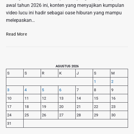
l
o
awal tahun 2026 ini, konten yang menyajikan kumpulan
2
:
g
video lucu ini hadir sebagai oase hiburan yang mampu
0
M
r
2
melepaskan…
e
a
6
n
m
d
S
Read More
g
3
i
u
a
D
J
p
p
a
e
a
k
r
S
a
P
V
AGUSTUS 2026
i
r
r
i
S
S
R
K
J
S
M
n
i
t
r
1
2
e
m
a
a
t
3
4
5
6
7
8
9
a
,
l
r
r
10
11
12
13
14
15
16
S
A
o
y
i
N
17
18
19
20
21
22
23
n
S
a
T
K
24
25
26
27
28
29
30
i
p
V
l
d
31
W
:
a
e
a
K