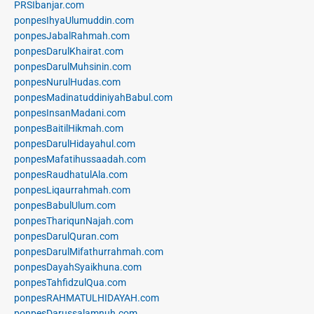
PRSIbanjar.com
ponpesIhyaUlumuddin.com
ponpesJabalRahmah.com
ponpesDarulKhairat.com
ponpesDarulMuhsinin.com
ponpesNurulHudas.com
ponpesMadinatuddiniyahBabul.com
ponpesInsanMadani.com
ponpesBaitilHikmah.com
ponpesDarulHidayahul.com
ponpesMafatihussaadah.com
ponpesRaudhatulAla.com
ponpesLiqaurrahmah.com
ponpesBabulUlum.com
ponpesThariqunNajah.com
ponpesDarulQuran.com
ponpesDarulMifathurrahmah.com
ponpesDayahSyaikhuna.com
ponpesTahfidzulQua.com
ponpesRAHMATULHIDAYAH.com
ponpesDarussalamnuh.com