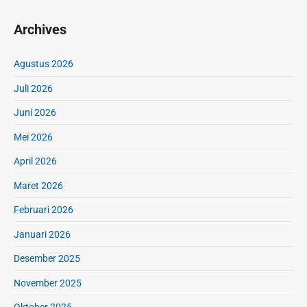
B
?
i
Archives
k
i
Agustus 2026
n
K
Juli 2026
a
m
Juni 2026
u
Mei 2026
N
g
April 2026
a
Maret 2026
k
a
Februari 2026
k
S
Januari 2026
e
Desember 2025
h
a
November 2025
r
i
Oktober 2025