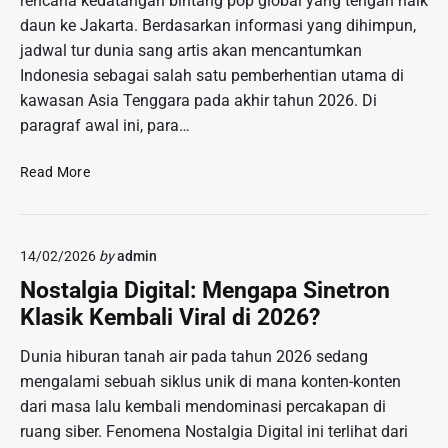
rencana kedatangan bintang pop global yang tengah naik
u
daun ke Jakarta. Berdasarkan informasi yang dihimpun,
r
jadwal tur dunia sang artis akan mencantumkan
a
n
Indonesia sebagai salah satu pemberhentian utama di
S
kawasan Asia Tenggara pada akhir tahun 2026. Di
i
paragraf awal ini, para…
r
k
B
Read More
u
o
s
c
T
o
a
14/02/2026
by
admin
r
n
a
Nostalgia Digital: Mengapa Sinetron
p
n
Klasik Kembali Viral di 2026?
a
J
H
a
Dunia hiburan tanah air pada tahun 2026 sedang
e
d
mengalami sebuah siklus unik di mana konten-konten
w
w
a
dari masa lalu kembali mendominasi percakapan di
a
n
ruang siber. Fenomena Nostalgia Digital ini terlihat dari
l
A