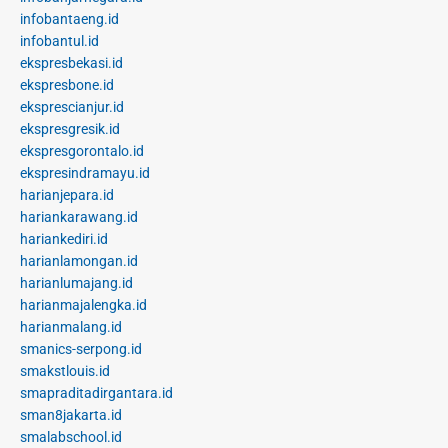
infobantaeng.id
infobantul.id
ekspresbekasi.id
ekspresbone.id
eksprescianjur.id
ekspresgresik.id
ekspresgorontalo.id
ekspresindramayu.id
harianjepara.id
hariankarawang.id
hariankediri.id
harianlamongan.id
harianlumajang.id
harianmajalengka.id
harianmalang.id
smanics-serpong.id
smakstlouis.id
smapraditadirgantara.id
sman8jakarta.id
smalabschool.id