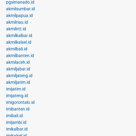
pgsimanado.id
akmilsumbar.id
akmilpapua.id
akmilriau.id
akmilntt.id
akmilkalbar.id
akmilkalsel.id
akmilbali.id
akmilbanten.id
akmilaceh.id
akmiljabar.id
akmiljateng.id
akmiljatim.id
imijatim.id
imijateng.id
imigorontalo.id
imibanten.id
imibali.id
imijambi.id
imikalbar.id
imikalsel.id