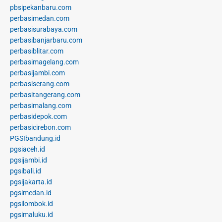
pbsipekanbaru.com
perbasimedan.com
perbasisurabaya.com
perbasibanjarbaru.com
perbasiblitar.com
perbasimagelang.com
perbasijambi.com
perbasiserang.com
perbasitangerang.com
perbasimalang.com
perbasidepok.com
perbasicirebon.com
PGSIbandung.id
pgsiaceh.id
pgsijambi.id
pgsibali.id
pgsijakarta.id
pgsimedan.id
pgsilombok.id
pgsimaluku.id