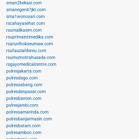
sman2bekasi.com
smanegeri47jkt.com
sma1wonosari.com
rscahayasehat.com
rsumalikasim.com
rsuprimaintimedika.com
rsarunlhokseumaw.com
rsufauziahbireu.com
rsumumcitrahusada.com
rsgayomedicalcentre.com
polresjakarta.com
polresdago.com
polressabang.com
polresdenpasar.com
polresbanten.com
polresjambi.com
polressamarinda.com
polresbanjarmasin.com
polresbatam.com
polresambon.com