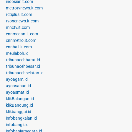
indosiar.it.com
metrotvnews.it.com
rctiplus.it.com
tvonenews.it.com
mnctv.it.com
cnnmedan.it.com
cnnmetro.it.com
cnnbali.it.com
meulaboh.id
tribunacehbarat.id
tribunacehbesar.id
tribunacehselatan.id
ayoagam.id
ayoasahan.id
ayoasmat.id
klikBalangan.id
klikBandung.id
klikbanggai.id
infobangkalan.id
infobangli.id
infobanjarnegara.id