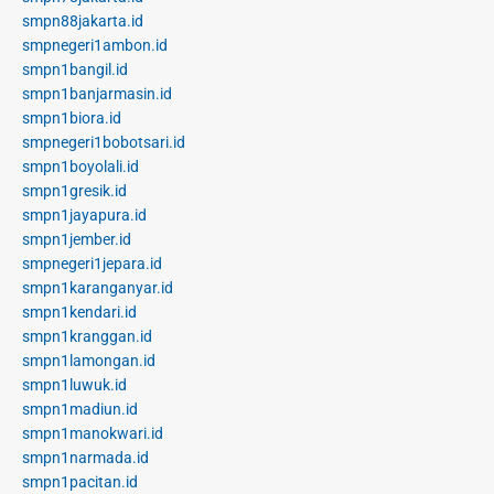
smpn88jakarta.id
smpnegeri1ambon.id
smpn1bangil.id
smpn1banjarmasin.id
smpn1biora.id
smpnegeri1bobotsari.id
smpn1boyolali.id
smpn1gresik.id
smpn1jayapura.id
smpn1jember.id
smpnegeri1jepara.id
smpn1karanganyar.id
smpn1kendari.id
smpn1kranggan.id
smpn1lamongan.id
smpn1luwuk.id
smpn1madiun.id
smpn1manokwari.id
smpn1narmada.id
smpn1pacitan.id