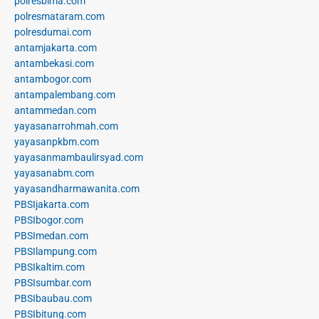
polresbima.com
polresmataram.com
polresdumai.com
antamjakarta.com
antambekasi.com
antambogor.com
antampalembang.com
antammedan.com
yayasanarrohmah.com
yayasanpkbm.com
yayasanmambaulirsyad.com
yayasanabm.com
yayasandharmawanita.com
PBSIjakarta.com
PBSIbogor.com
PBSImedan.com
PBSIlampung.com
PBSIkaltim.com
PBSIsumbar.com
PBSIbaubau.com
PBSIbitung.com