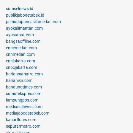
sumselnews.id
publikjabodetabek.id
pemudapancasilamedan.com
ayokalimantan.com
ayosumut.com
bangsaoffline.com
cnbcmedan.com
cnnmedan.com
cnnjakarta.com
cnbcjakarta.com
hariansumatra.com
harianikn.com
bandungtimes.com
sumutekspres.com
lampungpos.com
mediasulawesi.com
mediajabodetabek.com
kabarflores.com
seputarmetro.com
aktual.it.com