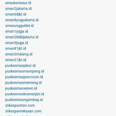
smaskanisius.id
sman2jakarta.id
sman68jkt.id
sman8yogyakarta.id
smasungguldel.id
sman1jogja.id
sman28dkijakarta.id
sman3jogja.id
sman81jkt.id
sman2malang.id
sman21jkt.id
puskesmasjakut.id
puskesmasmampang.id
puskesmaspancoran.id
puskesmasmenteng.id
puskesmassenen.id
puskesmaskramatjati.id
puskesmasngambeg.id
stikespacitan.com
stikespamekasan.com