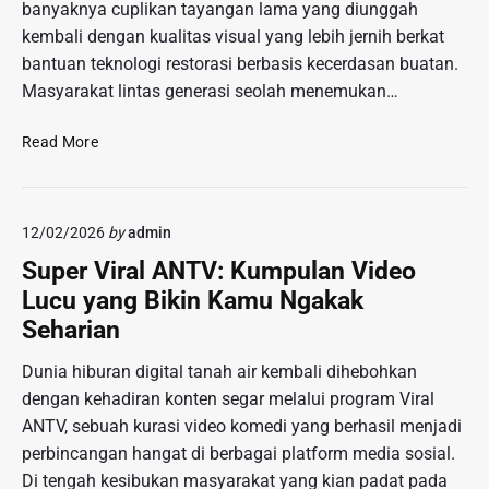
banyaknya cuplikan tayangan lama yang diunggah
T
s
u
kembali dengan kualitas visual yang lebih jernih berkat
l
r
bantuan teknologi restorasi berbasis kecerdasan buatan.
i
D
Masyarakat lintas generasi seolah menemukan…
P
u
a
n
N
Read More
k
i
o
a
a
s
i
P
t
T
e
12/02/2026
by
admin
a
e
n
l
k
Super Viral ANTV: Kumpulan Video
y
g
n
Lucu yang Bikin Kamu Ngakak
a
i
o
n
Seharian
a
l
y
D
o
i
Dunia hiburan digital tanah air kembali dihebohkan
i
g
V
dengan kehadiran konten segar melalui program Viral
g
i
i
ANTV, sebuah kurasi video komedi yang berhasil menjadi
i
H
r
t
perbincangan hangat di berbagai platform media sosial.
o
a
a
l
Di tengah kesibukan masyarakat yang kian padat pada
l