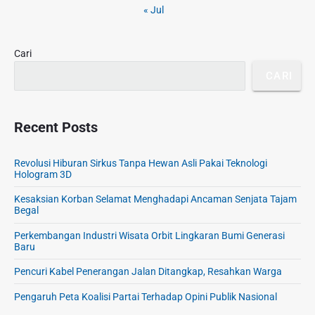
s
b
r
« Jul
u
i
a
!
m
r
k
p
K
Cari
u
e
l
CARI
m
a
b
n
a
V
l
Recent Posts
i
i
d
V
Revolusi Hiburan Sirkus Tanpa Hewan Asli Pakai Teknologi
e
i
Hologram 3D
o
r
L
Kesaksian Korban Selamat Menghadapi Ancaman Senjata Tajam
a
Begal
u
l
c
d
Perkembangan Industri Wisata Orbit Lingkaran Bumi Generasi
u
Baru
i
y
2
Pencuri Kabel Penerangan Jalan Ditangkap, Resahkan Warga
a
0
n
2
Pengaruh Peta Koalisi Partai Terhadap Opini Publik Nasional
g
6