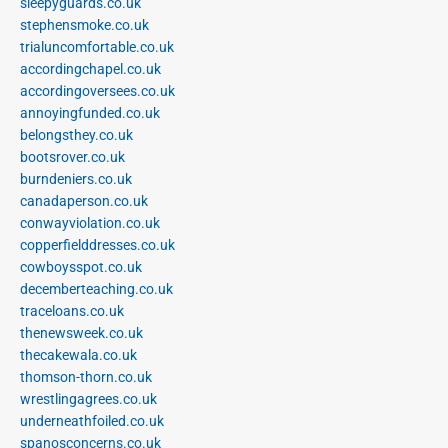
sleepyguards.co.uk
stephensmoke.co.uk
trialuncomfortable.co.uk
accordingchapel.co.uk
accordingoversees.co.uk
annoyingfunded.co.uk
belongsthey.co.uk
bootsrover.co.uk
burndeniers.co.uk
canadaperson.co.uk
conwayviolation.co.uk
copperfielddresses.co.uk
cowboysspot.co.uk
decemberteaching.co.uk
traceloans.co.uk
thenewsweek.co.uk
thecakewala.co.uk
thomson-thorn.co.uk
wrestlingagrees.co.uk
underneathfoiled.co.uk
spanosconcerns.co.uk