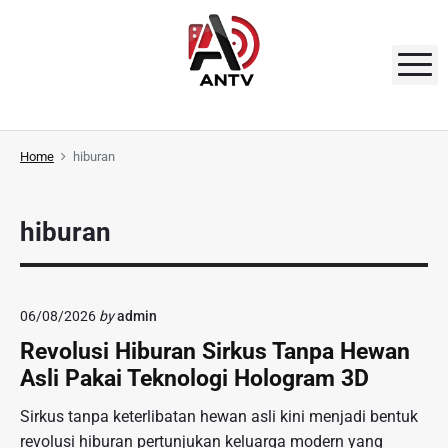
S
k
i
M
p
t
A
o
N
Home
hiburan
c
o
T
n
V
hiburan
t
e
n
t
06/08/2026
by
admin
Revolusi Hiburan Sirkus Tanpa Hewan
Asli Pakai Teknologi Hologram 3D
Sirkus tanpa keterlibatan hewan asli kini menjadi bentuk
revolusi hiburan pertunjukan keluarga modern yang