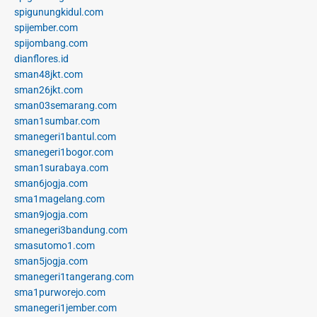
spigunungkidul.com
spijember.com
spijombang.com
dianflores.id
sman48jkt.com
sman26jkt.com
sman03semarang.com
sman1sumbar.com
smanegeri1bantul.com
smanegeri1bogor.com
sman1surabaya.com
sman6jogja.com
sma1magelang.com
sman9jogja.com
smanegeri3bandung.com
smasutomo1.com
sman5jogja.com
smanegeri1tangerang.com
sma1purworejo.com
smanegeri1jember.com