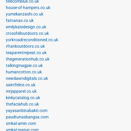
telecomblue.co.uk
house-of-hampers.co.uk
yumekanzashi.co.uk
fatnanas.co.uk
emilykatedesign.co.uk
crossfelloutdoors.co.uk
yorkroadreconditioned.co.uk
rfrankoutdoors.co.uk
teaparentrepeat.co.uk
thegenerationhub.co.uk
talkingmagpie.co.uk
humancotton.co.uk
newdawndigitals.co.uk
saintfelice.co.uk
mrjapparel.co.uk
kinkycatalog.co.uk
thefaciahub.co.uk
yayasanbinabakti.com
paudtunasbangsa.com
smkal-amin.com
smkal-manar.com