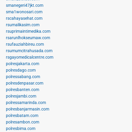
smanegeri47jkt.com
sma1wonosari.com
rscahayasehat.com
rsumalikasim.com
rsuprimaintimedika.com
rsarunlhokseumaw.com
rsufauziahbireu.com
rsumumcitrahusada.com
rsgayomedicalcentre.com
polresjakarta.com
polresdago.com
polressabang.com
polresdenpasar.com
polresbanten.com
polresjambi.com
polressamarinda.com
polresbanjarmasin.com
polresbatam.com
polresambon.com
polresbima.com