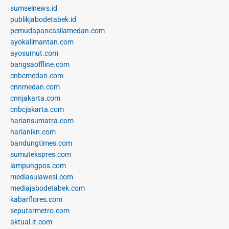
sumselnews.id
publikjabodetabek.id
pemudapancasilamedan.com
ayokalimantan.com
ayosumut.com
bangsaoffline.com
cnbcmedan.com
cnnmedan.com
cnnjakarta.com
cnbcjakarta.com
hariansumatra.com
harianikn.com
bandungtimes.com
sumutekspres.com
lampungpos.com
mediasulawesi.com
mediajabodetabek.com
kabarflores.com
seputarmetro.com
aktual.it.com