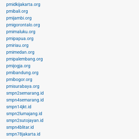
pmidkijakarta.org
pmibali.org
pmijambi.org
pmigorontalo.org
pmimaluku.org
pmipapua.org
pmiriau.org
pmimedan.org
pmipalembang.org
pmijogja.org
pmibandung.org
pmibogor.org
pmisurabaya.org
smpn2semarang.id
smpn4semarang.id
smpn14jkt.id
smpn2lumajang.id
smpn2sutojayan.id
smpn4blitar.id
smpn78jakarta.id