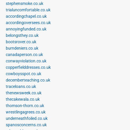
stephensmoke.co.uk
trialuncomfortable.co.uk
accordingchapel.co.uk
accordingoversees.co.uk
annoyingfunded.co.uk
belongsthey.co.uk
bootsrover.co.uk
burndeniers.co.uk
canadaperson.co.uk
conwayviolation.co.uk
copperfielddresses.co.uk
cowboysspot.co.uk
decemberteaching.co.uk
traceloans.co.uk
thenewsweek.co.uk
thecakewala.co.uk
thomson-thorn.co.uk
wrestlingagrees.co.uk
underneathfoiled.co.uk
spanosconcerns.co.uk