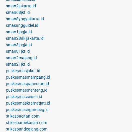
sman2jakarta.id
sman68jkt.id
sman8yogyakarta.id
smasungguldel.id
sman1jogja.id
sman28dkijakarta.id
sman3jogja.id
sman81jkt.id
sman2malang.id
sman21jkt.id
puskesmasjakut.id
puskesmasmampang.id
puskesmaspancoran.id
puskesmasmenteng.id
puskesmassenen.id
puskesmaskramatjati.id
puskesmasngambeg.id
stikespacitan.com
stikespamekasan.com
stikespandeglang.com