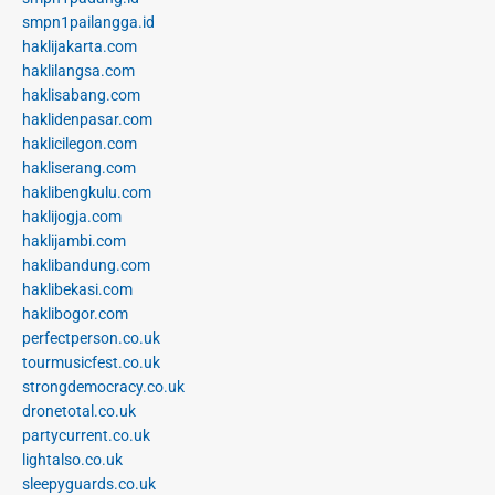
smpn1pailangga.id
haklijakarta.com
haklilangsa.com
haklisabang.com
haklidenpasar.com
haklicilegon.com
hakliserang.com
haklibengkulu.com
haklijogja.com
haklijambi.com
haklibandung.com
haklibekasi.com
haklibogor.com
perfectperson.co.uk
tourmusicfest.co.uk
strongdemocracy.co.uk
dronetotal.co.uk
partycurrent.co.uk
lightalso.co.uk
sleepyguards.co.uk