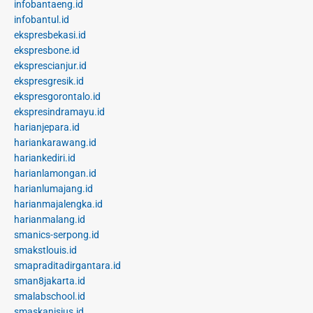
infobantaeng.id
infobantul.id
ekspresbekasi.id
ekspresbone.id
eksprescianjur.id
ekspresgresik.id
ekspresgorontalo.id
ekspresindramayu.id
harianjepara.id
hariankarawang.id
hariankediri.id
harianlamongan.id
harianlumajang.id
harianmajalengka.id
harianmalang.id
smanics-serpong.id
smakstlouis.id
smapraditadirgantara.id
sman8jakarta.id
smalabschool.id
smaskanisius.id