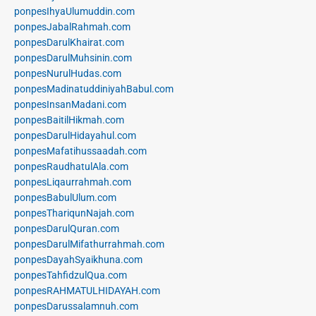
ponpesIhyaUlumuddin.com
ponpesJabalRahmah.com
ponpesDarulKhairat.com
ponpesDarulMuhsinin.com
ponpesNurulHudas.com
ponpesMadinatuddiniyahBabul.com
ponpesInsanMadani.com
ponpesBaitilHikmah.com
ponpesDarulHidayahul.com
ponpesMafatihussaadah.com
ponpesRaudhatulAla.com
ponpesLiqaurrahmah.com
ponpesBabulUlum.com
ponpesThariqunNajah.com
ponpesDarulQuran.com
ponpesDarulMifathurrahmah.com
ponpesDayahSyaikhuna.com
ponpesTahfidzulQua.com
ponpesRAHMATULHIDAYAH.com
ponpesDarussalamnuh.com