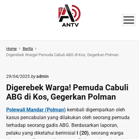
S
k
i
M
p
t
A
o
N
Home
Berita
c
Digerebek Warga! Pemuda Cabuli ABG di Kos, Gegerkan Polman
o
T
n
V
t
29/04/2025
by
admin
e
Digerebek Warga! Pemuda Cabuli
n
ABG di Kos, Gegerkan Polman
t
Polewali Mandar (Polman)
kembali digemparkan oleh
kasus pencabulan yang dilakukan oleh seorang pemuda
terhadap seorang gadis ABG. Berdasarkan laporan,
pelaku yang diketahui berinisial
I (20)
, seorang warga