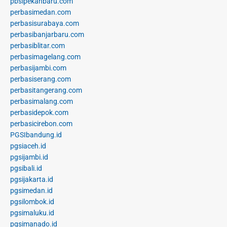
pbsipekanbaru.com
perbasimedan.com
perbasisurabaya.com
perbasibanjarbaru.com
perbasiblitar.com
perbasimagelang.com
perbasijambi.com
perbasiserang.com
perbasitangerang.com
perbasimalang.com
perbasidepok.com
perbasicirebon.com
PGSIbandung.id
pgsiaceh.id
pgsijambi.id
pgsibali.id
pgsijakarta.id
pgsimedan.id
pgsilombok.id
pgsimaluku.id
pgsimanado.id