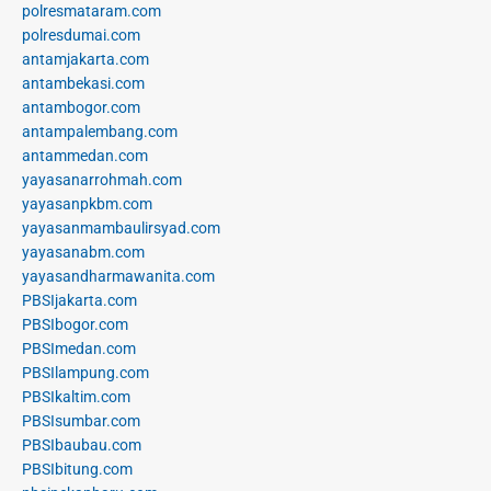
polresmataram.com
polresdumai.com
antamjakarta.com
antambekasi.com
antambogor.com
antampalembang.com
antammedan.com
yayasanarrohmah.com
yayasanpkbm.com
yayasanmambaulirsyad.com
yayasanabm.com
yayasandharmawanita.com
PBSIjakarta.com
PBSIbogor.com
PBSImedan.com
PBSIlampung.com
PBSIkaltim.com
PBSIsumbar.com
PBSIbaubau.com
PBSIbitung.com