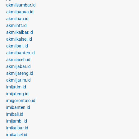
akmilsumbar.id
akmilpapua.id
akmilriau.id
akmilntt.id
akmilkalbar.id
akmilkalsel.id
akmilbali.id
akmilbanten.id
akmilaceh.id
akmiljabar.id
akmiljateng.id
akmiljatim.id
imijatim.id
imijateng.id
imigorontalo.id
imibanten.id
imibali.id
imijambi.id
imikalbar.id
imikalsel.id