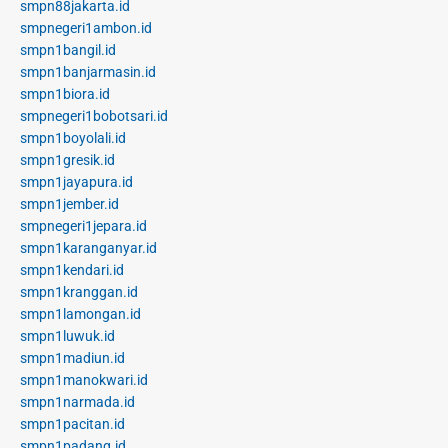
smpn88jakarta.id
smpnegeri1ambon.id
smpn1bangil.id
smpn1banjarmasin.id
smpn1biora.id
smpnegeri1bobotsari.id
smpn1boyolali.id
smpn1gresik.id
smpn1jayapura.id
smpn1jember.id
smpnegeri1jepara.id
smpn1karanganyar.id
smpn1kendari.id
smpn1kranggan.id
smpn1lamongan.id
smpn1luwuk.id
smpn1madiun.id
smpn1manokwari.id
smpn1narmada.id
smpn1pacitan.id
smpn1padang.id