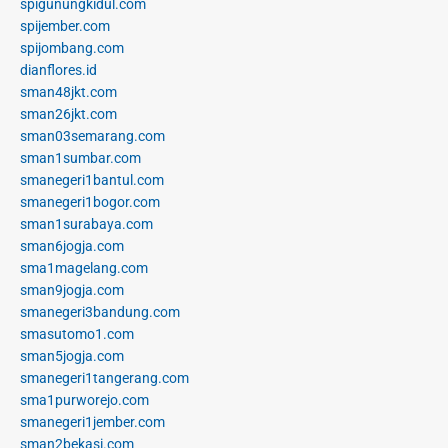
spigunungkidul.com
spijember.com
spijombang.com
dianflores.id
sman48jkt.com
sman26jkt.com
sman03semarang.com
sman1sumbar.com
smanegeri1bantul.com
smanegeri1bogor.com
sman1surabaya.com
sman6jogja.com
sma1magelang.com
sman9jogja.com
smanegeri3bandung.com
smasutomo1.com
sman5jogja.com
smanegeri1tangerang.com
sma1purworejo.com
smanegeri1jember.com
sman2bekasi.com