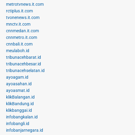
metrotvnews.it.com
rctiplus.it.com
tvonenews.it.com
mnctv.it.com
cnnmedan.it.com
cnnmetro.it.com
cnnbali.it.com
meulaboh.id
tribunacehbarat.id
tribunacehbesar.id
tribunacehselatan.id
ayoagam.id
ayoasahan.id
ayoasmat.id
klikBalangan.id
klikBandung.id
klikbanggai.id
infobangkalan.id
infobangli.id
infobanjarnegara.id