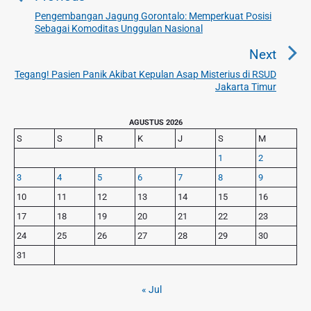
i
Pengembangan Jagung Gorontalo: Memperkuat Posisi
P
Sebagai Komoditas Unggulan Nasional
g
r
a
e
Next
v
s
Tegang! Pasien Panik Akibat Kepulan Asap Misterius di RSUD
N
i
Jakarta Timur
i
e
o
p
x
u
P
AGUSTUS 2026
o
t
r
s
S
S
R
K
J
S
M
s
p
i
p
1
2
o
m
o
3
4
5
6
7
8
9
s
a
s
r
t
10
11
12
13
14
15
16
t
y
:
17
18
19
20
21
22
23
S
:
24
25
26
27
28
29
30
i
d
31
e
b
« Jul
a