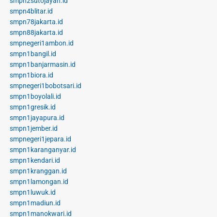
smpn2sutojayan.id
smpn4blitar.id
smpn78jakarta.id
smpn88jakarta.id
smpnegeri1ambon.id
smpn1bangil.id
smpn1banjarmasin.id
smpn1biora.id
smpnegeri1bobotsari.id
smpn1boyolali.id
smpn1gresik.id
smpn1jayapura.id
smpn1jember.id
smpnegeri1jepara.id
smpn1karanganyar.id
smpn1kendari.id
smpn1kranggan.id
smpn1lamongan.id
smpn1luwuk.id
smpn1madiun.id
smpn1manokwari.id