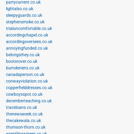
partycurrent.co.uk
lightalso.co.uk
sleepyguards.co.uk
stephensmoke.co.uk
trialuncomfortable.co.uk
accordingchapel.co.uk
accordingoversees.co.uk
annoyingfunded.co.uk
belongsthey.co.uk
bootsrover.co.uk
burndeniers.co.uk
canadaperson.co.uk
conwayviolation.co.uk
copperfielddresses.co.uk
cowboysspot.co.uk
decemberteaching.co.uk
traceloans.co.uk
thenewsweek.co.uk
thecakewala.co.uk
thomson-thorn.co.uk
wrestlingagrees.co.uk