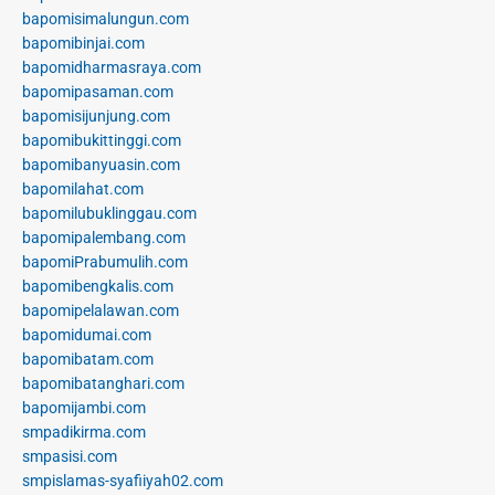
bapomisimalungun.com
bapomibinjai.com
bapomidharmasraya.com
bapomipasaman.com
bapomisijunjung.com
bapomibukittinggi.com
bapomibanyuasin.com
bapomilahat.com
bapomilubuklinggau.com
bapomipalembang.com
bapomiPrabumulih.com
bapomibengkalis.com
bapomipelalawan.com
bapomidumai.com
bapomibatam.com
bapomibatanghari.com
bapomijambi.com
smpadikirma.com
smpasisi.com
smpislamas-syafiiyah02.com