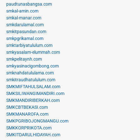
paudtunasbangsa.com
smkal-amin.com
smkal-manar.com
smkdarulamal.com
smkitpasundan.com
smkpgrikamal.com
smktarbiyatululum.com
smkyasalam-elummah.com
smkpelitaynh.com
smkyasinacigombong.com
smknahdatululama.com
smkitraudhatululum.com
SMKMIFTAHULSALAM.com
SMKSILIWANGIMANDIRI.com
SMKMANDIRIBERKAH.com
SMKCBTBEKASI.com
SMKMANAROFA.com
SMKPGRIBOJONGMANGU.com
SMKKORPRIKOTA.com
SMKITDARULHIDAYAH.com