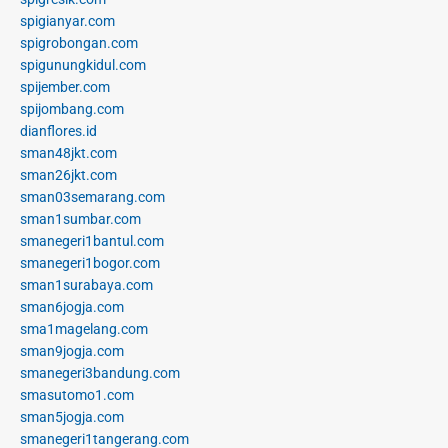
spigianyar.com
spigrobongan.com
spigunungkidul.com
spijember.com
spijombang.com
dianflores.id
sman48jkt.com
sman26jkt.com
sman03semarang.com
sman1sumbar.com
smanegeri1bantul.com
smanegeri1bogor.com
sman1surabaya.com
sman6jogja.com
sma1magelang.com
sman9jogja.com
smanegeri3bandung.com
smasutomo1.com
sman5jogja.com
smanegeri1tangerang.com