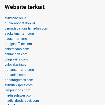
Website terkait
sumselnews.id
publikjabodetabek.id
pemudapancasilamedan.com
ayokalimantan.com
ayosumut.com
bangsaoffline.com
cnbcmedan.com
cnnmedan.com
cnnjakarta.com
cnbcjakarta.com
hariansumatra.com
harianikn.com
bandungtimes.com
sumutekspres.com
lampungpos.com
mediasulawesi.com
mediajabodetabek.com