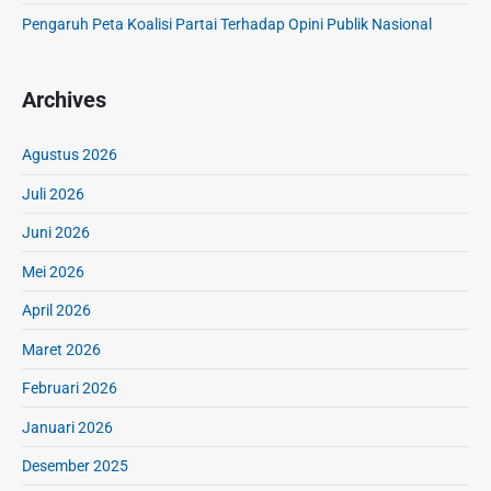
i
Pengaruh Peta Koalisi Partai Terhadap Opini Publik Nasional
l
i
t
Archives
a
s
Agustus 2026
d
a
Juli 2026
n
Juni 2026
K
e
Mei 2026
s
e
April 2026
i
Maret 2026
m
b
Februari 2026
a
Januari 2026
n
g
Desember 2025
a