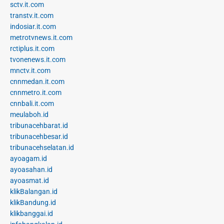
sctv.it.com
transtv.it.com
indosiar.it.com
metrotvnews.it.com
rctiplus.it.com
tvonenews.it.com
mnctv.it.com
cnnmedan.it.com
cnnmetro.it.com
cnnbali.it.com
meulaboh.id
tribunacehbarat.id
tribunacehbesar.id
tribunacehselatan.id
ayoagam.id
ayoasahan.id
ayoasmat.id
klikBalangan.id
klikBandung.id
klikbanggai.id