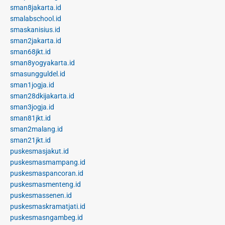
sman8jakarta.id
smalabschool.id
smaskanisius.id
sman2jakarta.id
sman68jkt.id
sman8yogyakarta.id
smasungguldel.id
sman1jogja.id
sman28dkijakarta.id
sman3jogja.id
sman81jkt.id
sman2malang.id
sman21jkt.id
puskesmasjakut.id
puskesmasmampang.id
puskesmaspancoran.id
puskesmasmenteng.id
puskesmassenen.id
puskesmaskramatjati.id
puskesmasngambeg.id