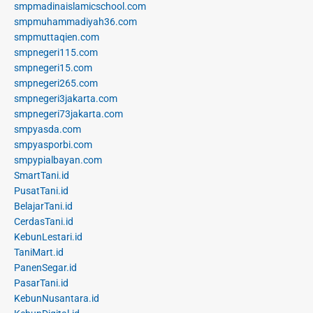
smpmadinaislamicschool.com
smpmuhammadiyah36.com
smpmuttaqien.com
smpnegeri115.com
smpnegeri15.com
smpnegeri265.com
smpnegeri3jakarta.com
smpnegeri73jakarta.com
smpyasda.com
smpyasporbi.com
smpypialbayan.com
SmartTani.id
PusatTani.id
BelajarTani.id
CerdasTani.id
KebunLestari.id
TaniMart.id
PanenSegar.id
PasarTani.id
KebunNusantara.id