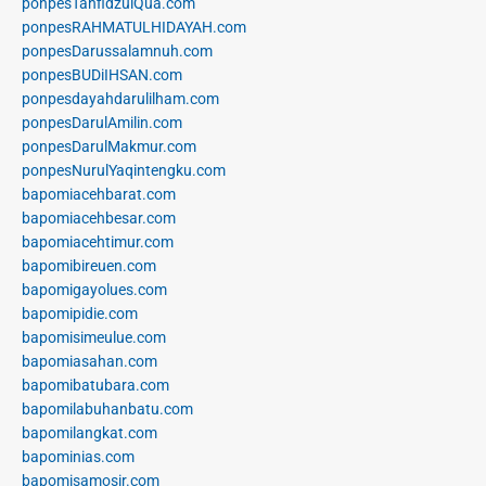
ponpesTahfidzulQua.com
ponpesRAHMATULHIDAYAH.com
ponpesDarussalamnuh.com
ponpesBUDiIHSAN.com
ponpesdayahdarulilham.com
ponpesDarulAmilin.com
ponpesDarulMakmur.com
ponpesNurulYaqintengku.com
bapomiacehbarat.com
bapomiacehbesar.com
bapomiacehtimur.com
bapomibireuen.com
bapomigayolues.com
bapomipidie.com
bapomisimeulue.com
bapomiasahan.com
bapomibatubara.com
bapomilabuhanbatu.com
bapomilangkat.com
bapominias.com
bapomisamosir.com