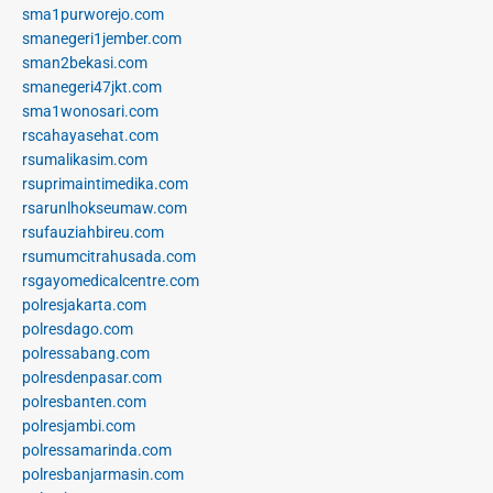
sma1purworejo.com
smanegeri1jember.com
sman2bekasi.com
smanegeri47jkt.com
sma1wonosari.com
rscahayasehat.com
rsumalikasim.com
rsuprimaintimedika.com
rsarunlhokseumaw.com
rsufauziahbireu.com
rsumumcitrahusada.com
rsgayomedicalcentre.com
polresjakarta.com
polresdago.com
polressabang.com
polresdenpasar.com
polresbanten.com
polresjambi.com
polressamarinda.com
polresbanjarmasin.com