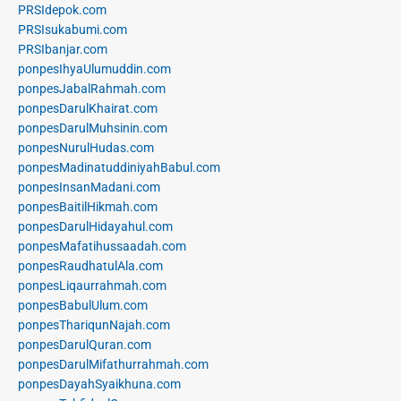
PRSIdepok.com
PRSIsukabumi.com
PRSIbanjar.com
ponpesIhyaUlumuddin.com
ponpesJabalRahmah.com
ponpesDarulKhairat.com
ponpesDarulMuhsinin.com
ponpesNurulHudas.com
ponpesMadinatuddiniyahBabul.com
ponpesInsanMadani.com
ponpesBaitilHikmah.com
ponpesDarulHidayahul.com
ponpesMafatihussaadah.com
ponpesRaudhatulAla.com
ponpesLiqaurrahmah.com
ponpesBabulUlum.com
ponpesThariqunNajah.com
ponpesDarulQuran.com
ponpesDarulMifathurrahmah.com
ponpesDayahSyaikhuna.com