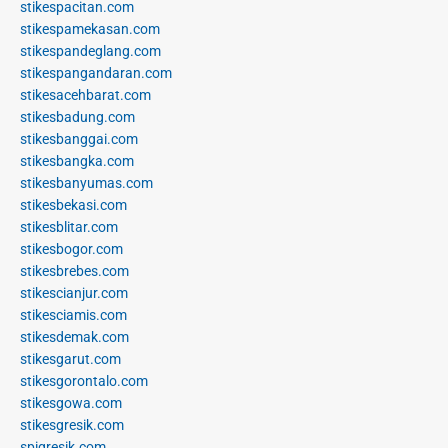
stikespacitan.com
stikespamekasan.com
stikespandeglang.com
stikespangandaran.com
stikesacehbarat.com
stikesbadung.com
stikesbanggai.com
stikesbangka.com
stikesbanyumas.com
stikesbekasi.com
stikesblitar.com
stikesbogor.com
stikesbrebes.com
stikescianjur.com
stikesciamis.com
stikesdemak.com
stikesgarut.com
stikesgorontalo.com
stikesgowa.com
stikesgresik.com
spigresik.com