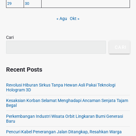
g
29
30
i
a
d
E
e
« Agu
Okt »
f
b
e
a
k
r
Cari
t
CARI
i
f
u
n
Recent Posts
t
u
Revolusi Hiburan Sirkus Tanpa Hewan Asli Pakai Teknologi
k
Hologram 3D
F
Kesaksian Korban Selamat Menghadapi Ancaman Senjata Tajam
l
Begal
e
k
Perkembangan Industri Wisata Orbit Lingkaran Bumi Generasi
Baru
s
i
Pencuri Kabel Penerangan Jalan Ditangkap, Resahkan Warga
b