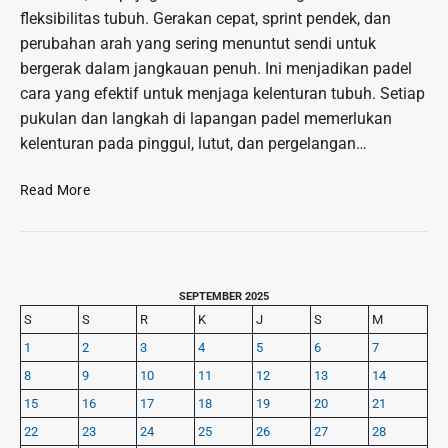
fleksibilitas tubuh. Gerakan cepat, sprint pendek, dan
perubahan arah yang sering menuntut sendi untuk
bergerak dalam jangkauan penuh. Ini menjadikan padel
cara yang efektif untuk menjaga kelenturan tubuh. Setiap
pukulan dan langkah di lapangan padel memerlukan
kelenturan pada pinggul, lutut, dan pergelangan…
P
Read More
a
d
e
l
P
:
SEPTEMBER 2025
r
O
S
S
R
K
J
S
M
i
l
1
2
3
4
5
6
7
m
a
8
9
10
11
12
13
14
a
h
r
15
16
17
18
19
20
21
r
y
a
22
23
24
25
26
27
28
S