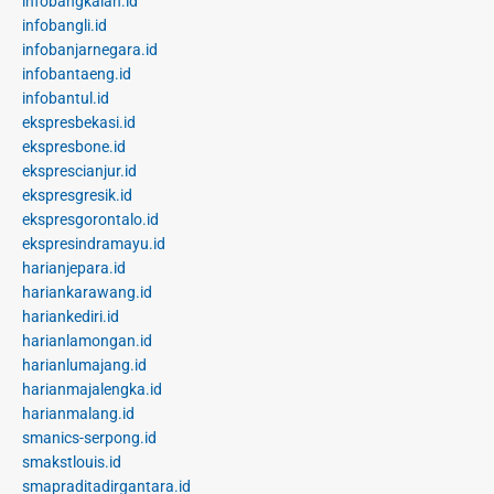
infobangkalan.id
infobangli.id
infobanjarnegara.id
infobantaeng.id
infobantul.id
ekspresbekasi.id
ekspresbone.id
eksprescianjur.id
ekspresgresik.id
ekspresgorontalo.id
ekspresindramayu.id
harianjepara.id
hariankarawang.id
hariankediri.id
harianlamongan.id
harianlumajang.id
harianmajalengka.id
harianmalang.id
smanics-serpong.id
smakstlouis.id
smapraditadirgantara.id