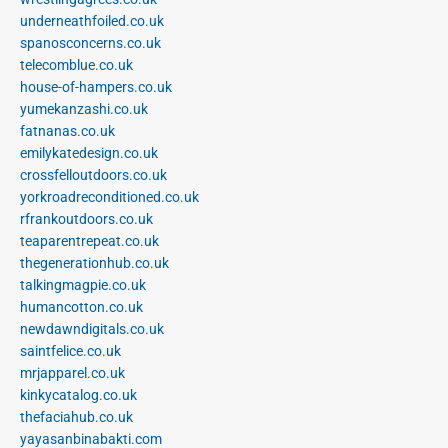
underneathfoiled.co.uk
spanosconcerns.co.uk
telecomblue.co.uk
house-of-hampers.co.uk
yumekanzashi.co.uk
fatnanas.co.uk
emilykatedesign.co.uk
crossfelloutdoors.co.uk
yorkroadreconditioned.co.uk
rfrankoutdoors.co.uk
teaparentrepeat.co.uk
thegenerationhub.co.uk
talkingmagpie.co.uk
humancotton.co.uk
newdawndigitals.co.uk
saintfelice.co.uk
mrjapparel.co.uk
kinkycatalog.co.uk
thefaciahub.co.uk
yayasanbinabakti.com