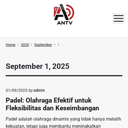
S
k
i
M
p
t
A
o
N
Home
2025
September
1
c
o
T
n
V
September 1, 2025
t
e
n
t
01/09/2025
by
admin
Padel: Olahraga Efektif untuk
Fleksibilitas dan Keseimbangan
Padel adalah olahraga dinamis yang tidak hanya melatih
kekuatan, tetapi juga membantu meningkatkan