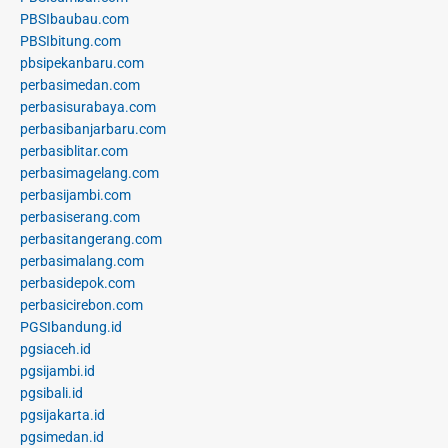
PBSIbaubau.com
PBSIbitung.com
pbsipekanbaru.com
perbasimedan.com
perbasisurabaya.com
perbasibanjarbaru.com
perbasiblitar.com
perbasimagelang.com
perbasijambi.com
perbasiserang.com
perbasitangerang.com
perbasimalang.com
perbasidepok.com
perbasicirebon.com
PGSIbandung.id
pgsiaceh.id
pgsijambi.id
pgsibali.id
pgsijakarta.id
pgsimedan.id