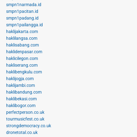
smpn1narmada.id
smpn1pacitan.id
smpn1padang.id
smpn1pailangga.id
haklijakarta.com
haklilangsa.com
haklisabang.com
haklidenpasar.com
haklicilegon.com
hakliserang.com
haklibengkulu.com
haklijogja.com
haklijambi.com
haklibandung.com
haklibekasi.com
haklibogor.com
perfectperson.co.uk
tourmusicfest.co.uk
strongdemocracy.co.uk
dronetotal.co.uk