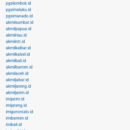
pgsilombok.id
pgsimaluku.id
pgsimanado.id
akmilsumbar.id
akmilpapua.id
akmilriau.id
akmilntt.id
akmilkalbar.id
akmilkalsel.id
akmilbali.id
akmilbanten.id
akmilaceh.id
akmiljabar.id
akmiljateng.id
akmiljatim.id
imijatim.id
imijateng.id
imigorontalo.id
imibanten.id
imibali.id