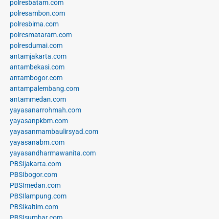
polresbatam.com
polresambon.com
polresbima.com
polresmataram.com
polresdumai.com
antamjakarta.com
antambekasi.com
antambogor.com
antampalembang.com
antammedan.com
yayasanarrohmah.com
yayasanpkbm.com
yayasanmambaulirsyad.com
yayasanabm.com
yayasandharmawanita.com
PBSIjakarta.com
PBSIbogor.com
PBSImedan.com
PBSIlampung.com
PBSIkaltim.com
PBSIsumbar.com