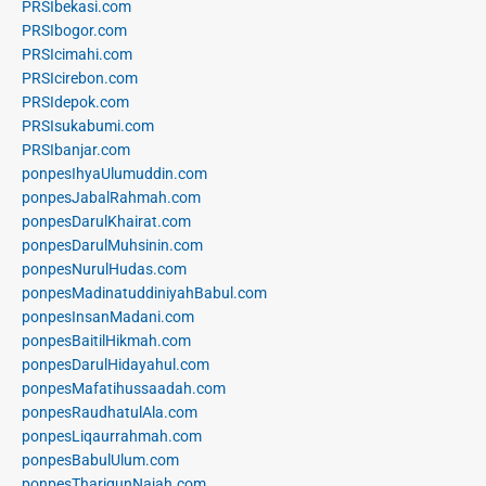
PRSIbekasi.com
PRSIbogor.com
PRSIcimahi.com
PRSIcirebon.com
PRSIdepok.com
PRSIsukabumi.com
PRSIbanjar.com
ponpesIhyaUlumuddin.com
ponpesJabalRahmah.com
ponpesDarulKhairat.com
ponpesDarulMuhsinin.com
ponpesNurulHudas.com
ponpesMadinatuddiniyahBabul.com
ponpesInsanMadani.com
ponpesBaitilHikmah.com
ponpesDarulHidayahul.com
ponpesMafatihussaadah.com
ponpesRaudhatulAla.com
ponpesLiqaurrahmah.com
ponpesBabulUlum.com
ponpesThariqunNajah.com