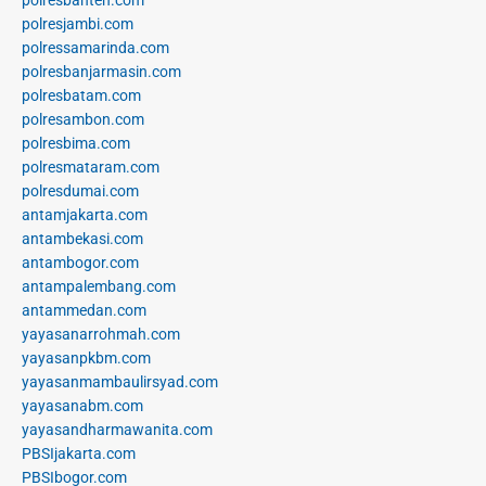
polresbanten.com
polresjambi.com
polressamarinda.com
polresbanjarmasin.com
polresbatam.com
polresambon.com
polresbima.com
polresmataram.com
polresdumai.com
antamjakarta.com
antambekasi.com
antambogor.com
antampalembang.com
antammedan.com
yayasanarrohmah.com
yayasanpkbm.com
yayasanmambaulirsyad.com
yayasanabm.com
yayasandharmawanita.com
PBSIjakarta.com
PBSIbogor.com