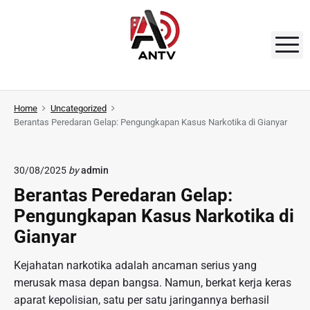
S
k
i
M
p
t
A
o
N
Home
Uncategorized
c
Berantas Peredaran Gelap: Pengungkapan Kasus Narkotika di Gianyar
o
T
n
V
t
30/08/2025
by
admin
e
Berantas Peredaran Gelap:
n
Pengungkapan Kasus Narkotika di
t
Gianyar
Kejahatan narkotika adalah ancaman serius yang
merusak masa depan bangsa. Namun, berkat kerja keras
aparat kepolisian, satu per satu jaringannya berhasil