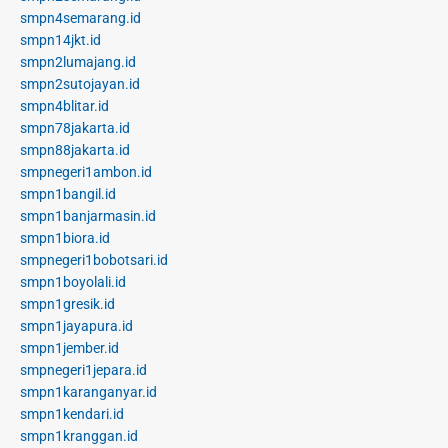
smpn4semarang.id
smpn14jkt.id
smpn2lumajang.id
smpn2sutojayan.id
smpn4blitar.id
smpn78jakarta.id
smpn88jakarta.id
smpnegeri1ambon.id
smpn1bangil.id
smpn1banjarmasin.id
smpn1biora.id
smpnegeri1bobotsari.id
smpn1boyolali.id
smpn1gresik.id
smpn1jayapura.id
smpn1jember.id
smpnegeri1jepara.id
smpn1karanganyar.id
smpn1kendari.id
smpn1kranggan.id