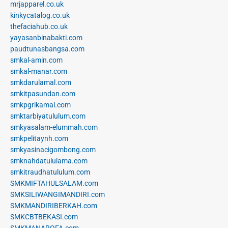
mrjapparel.co.uk
kinkycatalog.co.uk
thefaciahub.co.uk
yayasanbinabakti.com
paudtunasbangsa.com
smkal-amin.com
smkal-manar.com
smkdarulamal.com
smkitpasundan.com
smkpgrikamal.com
smktarbiyatululum.com
smkyasalam-elummah.com
smkpelitaynh.com
smkyasinacigombong.com
smknahdatululama.com
smkitraudhatululum.com
SMKMIFTAHULSALAM.com
SMKSILIWANGIMANDIRI.com
SMKMANDIRIBERKAH.com
SMKCBTBEKASI.com