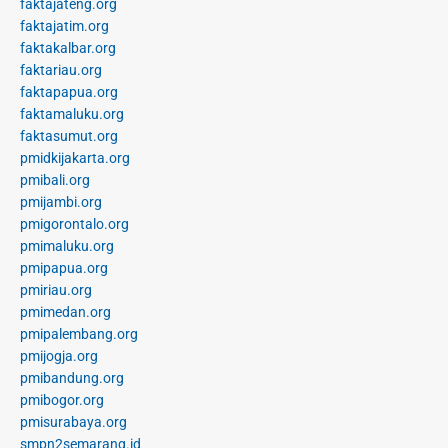
faktajateng.org
faktajatim.org
faktakalbar.org
faktariau.org
faktapapua.org
faktamaluku.org
faktasumut.org
pmidkijakarta.org
pmibali.org
pmijambi.org
pmigorontalo.org
pmimaluku.org
pmipapua.org
pmiriau.org
pmimedan.org
pmipalembang.org
pmijogja.org
pmibandung.org
pmibogor.org
pmisurabaya.org
smpn2semarang.id