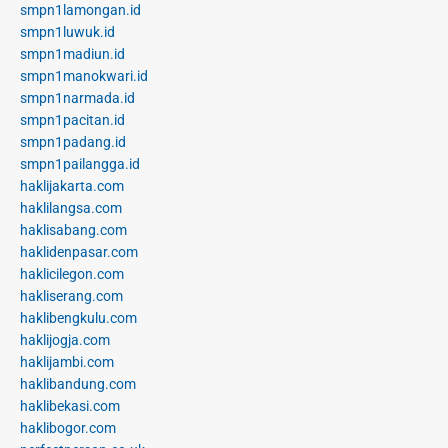
smpn1lamongan.id
smpn1luwuk.id
smpn1madiun.id
smpn1manokwari.id
smpn1narmada.id
smpn1pacitan.id
smpn1padang.id
smpn1pailangga.id
haklijakarta.com
haklilangsa.com
haklisabang.com
haklidenpasar.com
haklicilegon.com
hakliserang.com
haklibengkulu.com
haklijogja.com
haklijambi.com
haklibandung.com
haklibekasi.com
haklibogor.com