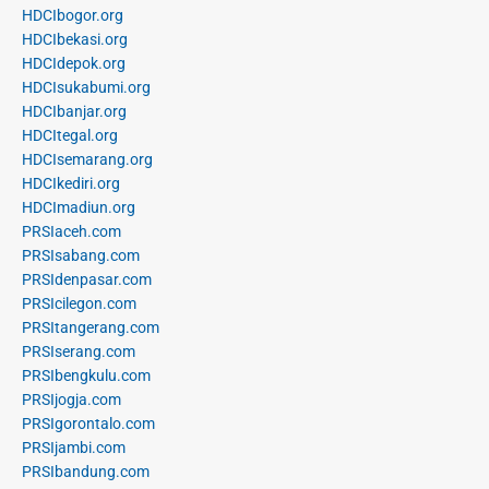
HDCIbogor.org
HDCIbekasi.org
HDCIdepok.org
HDCIsukabumi.org
HDCIbanjar.org
HDCItegal.org
HDCIsemarang.org
HDCIkediri.org
HDCImadiun.org
PRSIaceh.com
PRSIsabang.com
PRSIdenpasar.com
PRSIcilegon.com
PRSItangerang.com
PRSIserang.com
PRSIbengkulu.com
PRSIjogja.com
PRSIgorontalo.com
PRSIjambi.com
PRSIbandung.com