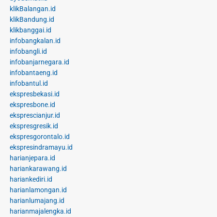
klikBalangan.id
klikBandung.id
klikbanggai.id
infobangkalan.id
infobangli.id
infobanjarnegara.id
infobantaeng.id
infobantul.id
ekspresbekasi.id
ekspresbone.id
eksprescianjur.id
ekspresgresik.id
ekspresgorontalo.id
ekspresindramayu.id
harianjepara.id
hariankarawang.id
hariankediri.id
harianlamongan.id
harianlumajang.id
harianmajalengka.id