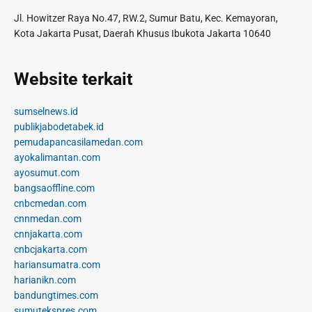
Jl. Howitzer Raya No.47, RW.2, Sumur Batu, Kec. Kemayoran,
Kota Jakarta Pusat, Daerah Khusus Ibukota Jakarta 10640
Website terkait
sumselnews.id
publikjabodetabek.id
pemudapancasilamedan.com
ayokalimantan.com
ayosumut.com
bangsaoffline.com
cnbcmedan.com
cnnmedan.com
cnnjakarta.com
cnbcjakarta.com
hariansumatra.com
harianikn.com
bandungtimes.com
sumutekspres.com