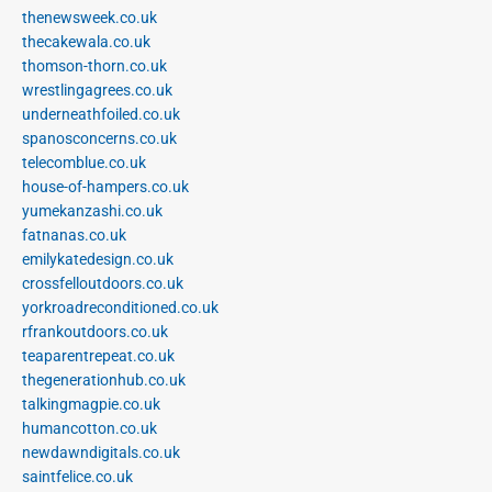
thenewsweek.co.uk
thecakewala.co.uk
thomson-thorn.co.uk
wrestlingagrees.co.uk
underneathfoiled.co.uk
spanosconcerns.co.uk
telecomblue.co.uk
house-of-hampers.co.uk
yumekanzashi.co.uk
fatnanas.co.uk
emilykatedesign.co.uk
crossfelloutdoors.co.uk
yorkroadreconditioned.co.uk
rfrankoutdoors.co.uk
teaparentrepeat.co.uk
thegenerationhub.co.uk
talkingmagpie.co.uk
humancotton.co.uk
newdawndigitals.co.uk
saintfelice.co.uk