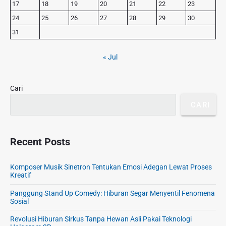
s
17
18
19
20
21
22
23
S
:
t
24
25
26
27
28
29
30
i
:
d
31
e
b
« Jul
a
r
Cari
CARI
Recent Posts
Komposer Musik Sinetron Tentukan Emosi Adegan Lewat Proses
Kreatif
Panggung Stand Up Comedy: Hiburan Segar Menyentil Fenomena
Sosial
Revolusi Hiburan Sirkus Tanpa Hewan Asli Pakai Teknologi