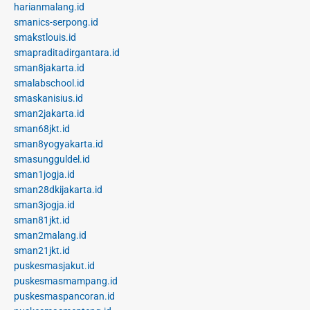
harianmalang.id
smanics-serpong.id
smakstlouis.id
smapraditadirgantara.id
sman8jakarta.id
smalabschool.id
smaskanisius.id
sman2jakarta.id
sman68jkt.id
sman8yogyakarta.id
smasungguldel.id
sman1jogja.id
sman28dkijakarta.id
sman3jogja.id
sman81jkt.id
sman2malang.id
sman21jkt.id
puskesmasjakut.id
puskesmasmampang.id
puskesmaspancoran.id