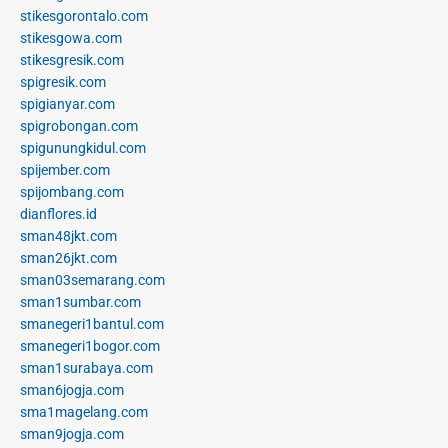
stikesgorontalo.com
stikesgowa.com
stikesgresik.com
spigresik.com
spigianyar.com
spigrobongan.com
spigunungkidul.com
spijember.com
spijombang.com
dianflores.id
sman48jkt.com
sman26jkt.com
sman03semarang.com
sman1sumbar.com
smanegeri1bantul.com
smanegeri1bogor.com
sman1surabaya.com
sman6jogja.com
sma1magelang.com
sman9jogja.com