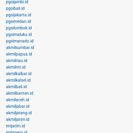
pgsijambi.id
pgsibali.id
pgsijakarta.id
pgsimedan.id
pgsilombok.id
pgsimaluku.id
pgsimanado.id
akmilsumbar.id
akmilpapua.id
akmilriau.id
akmilntt.id
akmilkalbar.id
akmilkalsel.id
akmilbali.id
akmilbanten.id
akmilaceh.id
akmiljabar.id
akmiljateng.id
akmiljatim.id
imijatim.id
imijateng.id