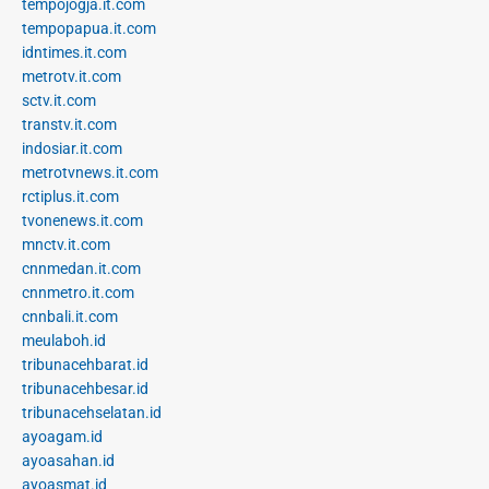
tempojogja.it.com
tempopapua.it.com
idntimes.it.com
metrotv.it.com
sctv.it.com
transtv.it.com
indosiar.it.com
metrotvnews.it.com
rctiplus.it.com
tvonenews.it.com
mnctv.it.com
cnnmedan.it.com
cnnmetro.it.com
cnnbali.it.com
meulaboh.id
tribunacehbarat.id
tribunacehbesar.id
tribunacehselatan.id
ayoagam.id
ayoasahan.id
ayoasmat.id