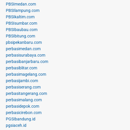
PBSImedan.com
PBSIlampung.com
PBSIkaltim.com
PBSIsumbar.com
PBSIbaubau.com
PBSIbitung.com
pbsipekanbaru.com
perbasimedan.com
perbasisurabaya.com
perbasibanjarbaru.com
perbasiblitar.com
perbasimagelang.com
perbasijambi.com
perbasiserang.com
perbasitangerang.com
perbasimalang.com
perbasidepok.com
perbasicirebon.com
PGSIbandung.id
pgsiaceh.id