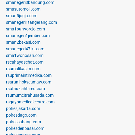
smanegeri3bandung.com
smasutomo1.com
sman5jogja.com
smanegeri1tangerang.com
sma1purworejo.com
smanegeri1jember.com
sman2bekasi.com
smanegeri47jkt.com
sma1wonosari.com
rscahayasehat.com
rsumalikasim.com
rsuprimaintimedika.com
rsarunlhokseumaw.com
rsufauziahbireu.com
rsumumcitrahusada.com
rsgayomedicalcentre.com
polresjakarta.com
polresdago.com
polressabang.com
polresdenpasar.com