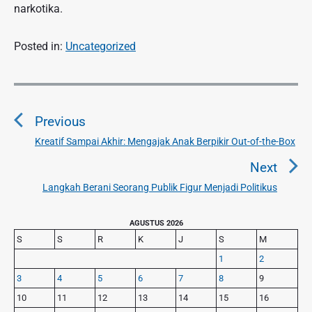
narkotika.
Posted in:
Uncategorized
N
a
Previous
v
i
Kreatif Sampai Akhir: Mengajak Anak Berpikir Out-of-the-Box
P
g
r
Next
a
e
Langkah Berani Seorang Publik Figur Menjadi Politikus
N
v
s
e
i
i
P
x
AGUSTUS 2026
o
p
r
S
S
R
K
J
S
M
t
u
o
i
p
1
2
s
m
s
o
3
4
5
6
7
8
9
a
p
s
r
10
11
12
13
14
15
16
o
y
t