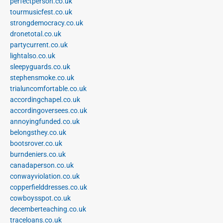
perfectperson.co.uk
tourmusicfest.co.uk
strongdemocracy.co.uk
dronetotal.co.uk
partycurrent.co.uk
lightalso.co.uk
sleepyguards.co.uk
stephensmoke.co.uk
trialuncomfortable.co.uk
accordingchapel.co.uk
accordingoversees.co.uk
annoyingfunded.co.uk
belongsthey.co.uk
bootsrover.co.uk
burndeniers.co.uk
canadaperson.co.uk
conwayviolation.co.uk
copperfielddresses.co.uk
cowboysspot.co.uk
decemberteaching.co.uk
traceloans.co.uk