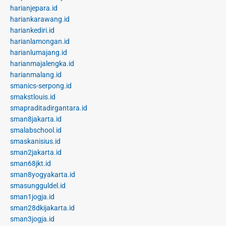
harianjepara.id
hariankarawang.id
hariankediri.id
harianlamongan.id
harianlumajang.id
harianmajalengka.id
harianmalang.id
smanics-serpong.id
smakstlouis.id
smapraditadirgantara.id
sman8jakarta.id
smalabschool.id
smaskanisius.id
sman2jakarta.id
sman68jkt.id
sman8yogyakarta.id
smasungguldel.id
sman1jogja.id
sman28dkijakarta.id
sman3jogja.id