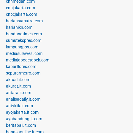
cnnmedan.com
cnnjakarta.com
cnbcjakarta.com
hariansumatra.com
harianikn.com
bandungtimes.com
sumutekspres.com
lampungpos.com
mediasulawesi.com
mediajabodetabek.com
kabarflores.com
seputarmetro.com
aktual.it.com
akurat.it.com
antara.it.com
analisadaily.it.com
antvklik.it.com
ayojakarta.it.com
ayobandung.it.com
beritabali.it.com
bangsaonline.it.com