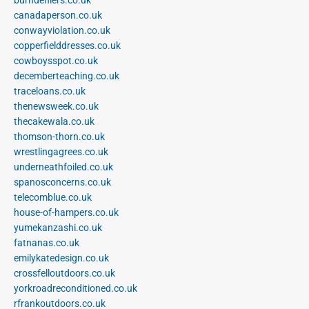
canadaperson.co.uk
conwayviolation.co.uk
copperfielddresses.co.uk
cowboysspot.co.uk
decemberteaching.co.uk
traceloans.co.uk
thenewsweek.co.uk
thecakewala.co.uk
thomson-thorn.co.uk
wrestlingagrees.co.uk
underneathfoiled.co.uk
spanosconcerns.co.uk
telecomblue.co.uk
house-of-hampers.co.uk
yumekanzashi.co.uk
fatnanas.co.uk
emilykatedesign.co.uk
crossfelloutdoors.co.uk
yorkroadreconditioned.co.uk
rfrankoutdoors.co.uk