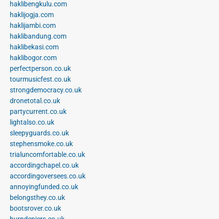
haklibengkulu.com
haklijogja.com
haklijambi.com
haklibandung.com
haklibekasi.com
haklibogor.com
perfectperson.co.uk
tourmusicfest.co.uk
strongdemocracy.co.uk
dronetotal.co.uk
partycurrent.co.uk
lightalso.co.uk
sleepyguards.co.uk
stephensmoke.co.uk
trialuncomfortable.co.uk
accordingchapel.co.uk
accordingoversees.co.uk
annoyingfunded.co.uk
belongsthey.co.uk
bootsrover.co.uk
burndeniers.co.uk