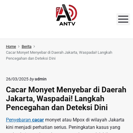
S
k
i
M
p
t
A
o
N
Home
Berita
c
Cacar Monyet Menyebar di Daerah Jakarta, Waspadai! Langkah
o
T
Pencegahan dan Deteksi Dini
n
V
t
e
26/03/2025
by
admin
n
Cacar Monyet Menyebar di Daerah
t
Jakarta, Waspadai! Langkah
Pencegahan dan Deteksi Dini
Penyebaran
cacar
monyet atau Mpox di wilayah Jakarta
kini menjadi perhatian serius. Peningkatan kasus yang