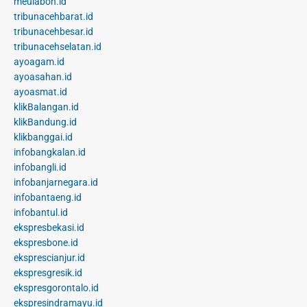
meulaboh.id
tribunacehbarat.id
tribunacehbesar.id
tribunacehselatan.id
ayoagam.id
ayoasahan.id
ayoasmat.id
klikBalangan.id
klikBandung.id
klikbanggai.id
infobangkalan.id
infobangli.id
infobanjarnegara.id
infobantaeng.id
infobantul.id
ekspresbekasi.id
ekspresbone.id
eksprescianjur.id
ekspresgresik.id
ekspresgorontalo.id
ekspresindramayu.id