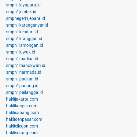
smpn1jayapura.id
smpn1jember.id
smpnegeri1jepara.id
smpn1karanganyar.id
smpn1kendari.id
smpn1kranggan.id
smpn1lamongan.id
smpn1luwuk.id
smpn1madiun.id
smpn1manokwari.id
smpn1narmada.id
smpn1pacitan.id
smpn1padang.id
smpn1pailangga.id
haklijakarta.com
haklilangsa.com
haklisabang.com
haklidenpasar.com
haklicilegon.com
hakliserang.com