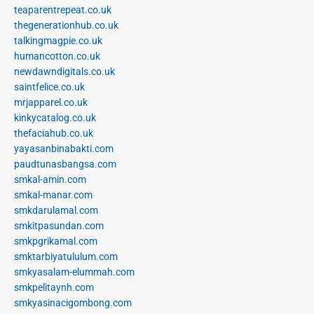
teaparentrepeat.co.uk
thegenerationhub.co.uk
talkingmagpie.co.uk
humancotton.co.uk
newdawndigitals.co.uk
saintfelice.co.uk
mrjapparel.co.uk
kinkycatalog.co.uk
thefaciahub.co.uk
yayasanbinabakti.com
paudtunasbangsa.com
smkal-amin.com
smkal-manar.com
smkdarulamal.com
smkitpasundan.com
smkpgrikamal.com
smktarbiyatululum.com
smkyasalam-elummah.com
smkpelitaynh.com
smkyasinacigombong.com