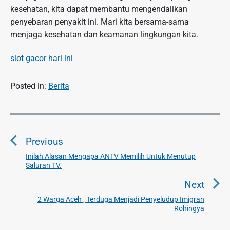
kesehatan, kita dapat membantu mengendalikan
penyebaran penyakit ini. Mari kita bersama-sama
menjaga kesehatan dan keamanan lingkungan kita.
slot gacor hari ini
Posted in:
Berita
N
a
Previous
v
i
Inilah Alasan Mengapa ANTV Memilih Untuk Menutup
P
Saluran TV.
g
r
a
e
Next
v
s
2 Warga Aceh , Terduga Menjadi Penyeludup Imigran
N
i
Rohingya
i
e
o
p
x