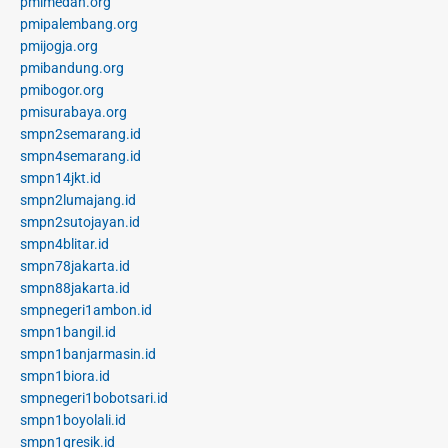
pmimedan.org
pmipalembang.org
pmijogja.org
pmibandung.org
pmibogor.org
pmisurabaya.org
smpn2semarang.id
smpn4semarang.id
smpn14jkt.id
smpn2lumajang.id
smpn2sutojayan.id
smpn4blitar.id
smpn78jakarta.id
smpn88jakarta.id
smpnegeri1ambon.id
smpn1bangil.id
smpn1banjarmasin.id
smpn1biora.id
smpnegeri1bobotsari.id
smpn1boyolali.id
smpn1gresik.id