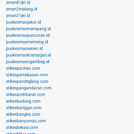
sman81jkt.id
sman2malang.id
sman21jkt.id
puskesmasjakut.id
puskesmasmampang.id
puskesmaspancoran.id
puskesmasmenteng.id
puskesmassenen.id
puskesmaskramatjati.id
puskesmasngambeg.id
stikespacitan.com
stikespamekasan.com
stikespandeglang.com
stikespangandaran.com
stikesacehbarat.com
stikesbadung.com
stikesbanggai.com
stikesbangka.com
stikesbanyumas.com
stikesbekasi.com
stikesblitar.com