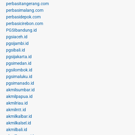
perbasitangerang.com
perbasimalang.com
perbasidepok.com
perbasicirebon.com
PGSIbandung.id
pgsiaceh.id
pgsijambi.id
pgsibali.id
pgsijakarta.id
pgsimedan.id
pgsilombok.id
pgsimaluku.id
pgsimanado.id
akmilsumbar.id
akmilpapua.id
akmilriau.id
akmilntt.id
akmilkalbar.id
akmilkalsel.id
akmilbali.id