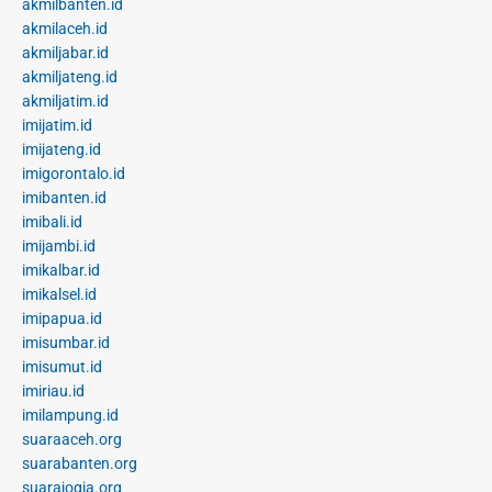
akmilbanten.id
akmilaceh.id
akmiljabar.id
akmiljateng.id
akmiljatim.id
imijatim.id
imijateng.id
imigorontalo.id
imibanten.id
imibali.id
imijambi.id
imikalbar.id
imikalsel.id
imipapua.id
imisumbar.id
imisumut.id
imiriau.id
imilampung.id
suaraaceh.org
suarabanten.org
suarajogja.org