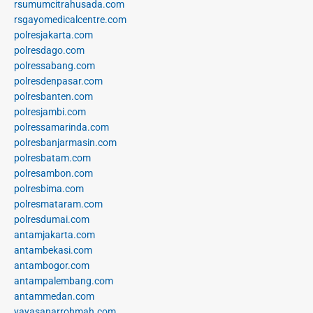
rsumumcitrahusada.com
rsgayomedicalcentre.com
polresjakarta.com
polresdago.com
polressabang.com
polresdenpasar.com
polresbanten.com
polresjambi.com
polressamarinda.com
polresbanjarmasin.com
polresbatam.com
polresambon.com
polresbima.com
polresmataram.com
polresdumai.com
antamjakarta.com
antambekasi.com
antambogor.com
antampalembang.com
antammedan.com
yayasanarrohmah.com