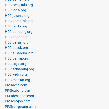
HDCIBengkulu.org
HDCIjogja.org
HDCIjakarta.org
HDCIgorontalo.org
HDCIjambi.org
HDCIbandung.org
HDCIbogor.org
HDCIbekasi.org
HDCIdepok.org
HDCIsukabumi.org
HDCIbanjar.org
HDCItegal.org
HDCIsemarang.org
HDCIkediri.org
HDCImadiun.org
PRSIaceh.com
PRSIsabang.com
PRSIdenpasar.com
PRSIcilegon.com
PRSItangerang.com