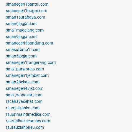
smanegeri1bantul.com
smanegeri1bogor.com
sman1surabaya.com
sman6jogja.com
sma1magelang.com
sman9jogja.com
smanegeri3bandung.com
smasutomo1.com
sman5jogja.com
smanegeri1tangerang.com
sma1purworejo.com
smanegeri1jember.com
sman2bekasi.com
smanegeri47jkt.com
sma1wonosari.com
rscahayasehat.com
rsumalikasim.com
rsuprimaintimedika.com
rsarunlhokseumaw.com
rsufauziahbireu.com