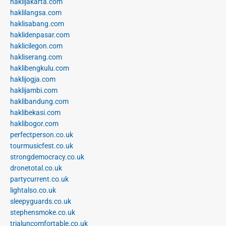
haklijakarta.com
haklilangsa.com
haklisabang.com
haklidenpasar.com
haklicilegon.com
hakliserang.com
haklibengkulu.com
haklijogja.com
haklijambi.com
haklibandung.com
haklibekasi.com
haklibogor.com
perfectperson.co.uk
tourmusicfest.co.uk
strongdemocracy.co.uk
dronetotal.co.uk
partycurrent.co.uk
lightalso.co.uk
sleepyguards.co.uk
stephensmoke.co.uk
trialuncomfortable.co.uk