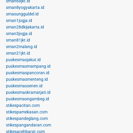
sman68jkt.id
sman8yogyakarta.id
smasungguldel.id
sman1jogja.id
sman28dkijakarta.id
sman3jogja.id
sman81jkt.id
sman2malang.id
sman21jkt.id
puskesmasjakut.id
puskesmasmampang.id
puskesmaspancoran.id
puskesmasmenteng.id
puskesmassenen.id
puskesmaskramatjati.id
puskesmasngambeg.id
stikespacitan.com
stikespamekasan.com
stikespandeglang.com
stikespangandaran.com
stikesacehbarat.com