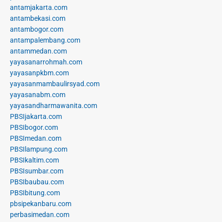
antamjakarta.com
antambekasi.com
antambogor.com
antampalembang.com
antammedan.com
yayasanarrohmah.com
yayasanpkbm.com
yayasanmambaulirsyad.com
yayasanabm.com
yayasandharmawanita.com
PBSIjakarta.com
PBSIbogor.com
PBSImedan.com
PBSIlampung.com
PBSIkaltim.com
PBSIsumbar.com
PBSIbaubau.com
PBSIbitung.com
pbsipekanbaru.com
perbasimedan.com