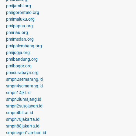
pmijambi.org
pmigorontalo.org
pmimaluku.org
pmipapua.org
pmiriau.org
pmimedan.org
pmipalembang.org
pmijogja.org
pmibandung.org
pmibogor.org
pmisurabaya.org
smpn2semarang.id
smpn4semarang.id
smpn14jkt.id
smpn2lumajang.id
smpn2sutojayan.id
smpn4blitar.id
smpn78jakarta.id
smpn88jakarta.id
smpnegeri1ambon.id