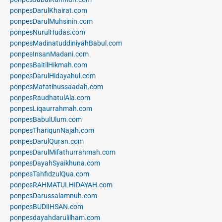
ponpesDarulKhairat.com
ponpesDarulMuhsinin.com
ponpesNurulHudas.com
ponpesMadinatuddiniyahBabul.com
ponpesInsanMadani.com
ponpesBaitilHikmah.com
ponpesDarulHidayahul.com
ponpesMafatihussaadah.com
ponpesRaudhatulAla.com
ponpesLiqaurrahmah.com
ponpesBabulUlum.com
ponpesThariqunNajah.com
ponpesDarulQuran.com
ponpesDarulMifathurrahmah.com
ponpesDayahSyaikhuna.com
ponpesTahfidzulQua.com
ponpesRAHMATULHIDAYAH.com
ponpesDarussalamnuh.com
ponpesBUDiIHSAN.com
ponpesdayahdarulilham.com