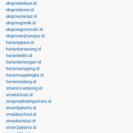
ekspresbekasi.id
ekspresbone.id
eksprescianjur.id
ekspresgresik.id
ekspresgorontalo.id
ekspresindramayu.id
harianjepara.id
hariankarawang.id
hariankediri.id
harianlamongan.id
harianlumajang.id
harianmajalengka.id
harianmalang.id
smanics-serpong.id
smakstlouis.id
smapraditadirgantara.id
sman8jakarta.id
smalabschool.id
smaskanisius.id
sman2jakarta.id