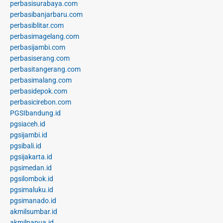
perbasisurabaya.com
perbasibanjarbaru.com
perbasiblitar.com
perbasimagelang.com
perbasijambi.com
perbasiserang.com
perbasitangerang.com
perbasimalang.com
perbasidepok.com
perbasicirebon.com
PGSIbandung.id
pgsiaceh.id
pgsijambi.id
pgsibali.id
pgsijakarta.id
pgsimedan.id
pgsilombok.id
pgsimaluku.id
pgsimanado.id
akmilsumbar.id
akmilpapua.id