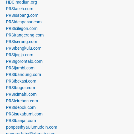
HDCImadiun.org
PRSIaceh.com
PRSIsabang.com
PRSIdenpasar.com
PRSIcilegon.com
PRSItangerang.com
PRSIserang.com
PRSIbengkulu.com
PRSIjogja.com
PRSIgorontalo.com
PRSIjambi.com
PRSIbandung.com
PRSIbekasi.com
PRSIbogor.com
PRSIcimahi.com
PRSIcirebon.com
PRSIdepok.com
PRSIsukabumi.com
PRSIbanjar.com
ponpesIhyaUlumuddin.com
ponpesJabalRahmah.com