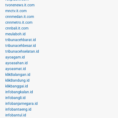
tvonenews.it.com
mnctv.it.com
cnnmedan.it.com
cnnmetro.it.com
cnnbali.it.com
meulaboh.id
tribunacehbarat.id
tribunacehbesar.id
tribunacehselatan.id
ayoagam.id
ayoasahan.id
ayoasmat.id
klikBalangan.id
klikBandung.id
klikbanggai.id
infobangkalan.id
infobangli.id
infobanjarnegara.id
infobantaeng.id
infobantul.id