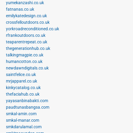
yumekanzashi.co.uk
fatnanas.co.uk
emilykatedesign.co.uk
crossfelloutdoors.co.uk
yorkroadreconditioned.co.uk
rfrankoutdoors.co.uk
teaparentrepeat.co.uk
thegenerationhub.co.uk
talkingmagpie.co.uk
humancotton.co.uk
newdawndigitals.co.uk
saintfelice.co.uk
mrjapparel.co.uk
kinkycatalog.co.uk
thefaciahub.co.uk
yayasanbinabakti.com
paudtunasbangsa.com
smkal-amin.com
smkal-manar.com
smkdarulamal.com