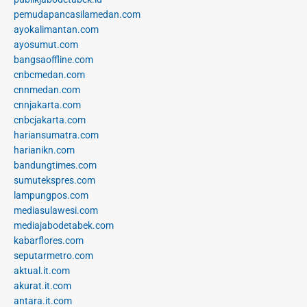
pemudapancasilamedan.com
ayokalimantan.com
ayosumut.com
bangsaoffline.com
cnbcmedan.com
cnnmedan.com
cnnjakarta.com
cnbcjakarta.com
hariansumatra.com
harianikn.com
bandungtimes.com
sumutekspres.com
lampungpos.com
mediasulawesi.com
mediajabodetabek.com
kabarflores.com
seputarmetro.com
aktual.it.com
akurat.it.com
antara.it.com