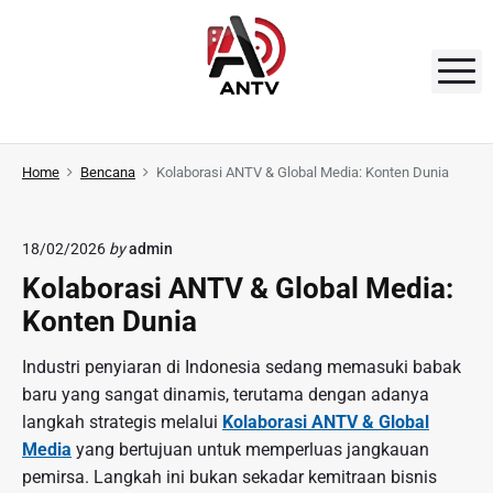
S
k
i
M
p
t
A
o
N
Home
Bencana
Kolaborasi ANTV & Global Media: Konten Dunia
c
o
T
n
V
18/02/2026
by
admin
t
Kolaborasi ANTV & Global Media:
e
n
Konten Dunia
t
Industri penyiaran di Indonesia sedang memasuki babak
baru yang sangat dinamis, terutama dengan adanya
langkah strategis melalui
Kolaborasi ANTV & Global
Media
yang bertujuan untuk memperluas jangkauan
pemirsa. Langkah ini bukan sekadar kemitraan bisnis