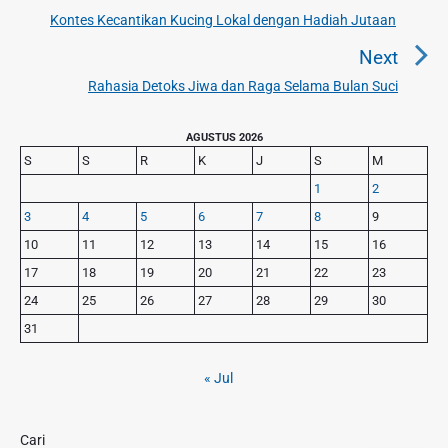
i
Kontes Kecantikan Kucing Lokal dengan Hadiah Jutaan
P
g
r
Next
a
e
Rahasia Detoks Jiwa dan Raga Selama Bulan Suci
N
v
s
e
i
i
P
x
AGUSTUS 2026
o
p
r
S
S
R
K
J
S
M
t
u
o
i
p
1
2
s
m
s
o
3
4
5
6
7
8
9
a
p
s
r
10
11
12
13
14
15
16
o
y
t
s
17
18
19
20
21
22
23
S
:
t
24
25
26
27
28
29
30
i
:
d
31
e
b
« Jul
a
r
Cari