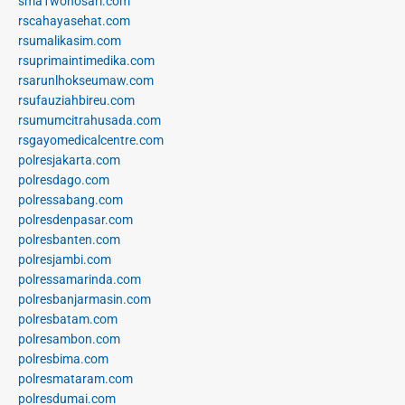
sma1wonosari.com
rscahayasehat.com
rsumalikasim.com
rsuprimaintimedika.com
rsarunlhokseumaw.com
rsufauziahbireu.com
rsumumcitrahusada.com
rsgayomedicalcentre.com
polresjakarta.com
polresdago.com
polressabang.com
polresdenpasar.com
polresbanten.com
polresjambi.com
polressamarinda.com
polresbanjarmasin.com
polresbatam.com
polresambon.com
polresbima.com
polresmataram.com
polresdumai.com