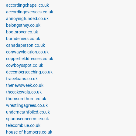
accordingchapel.co.uk
accordingoversees.co.uk
annoyingfunded.co.uk
belongsthey.co.uk
bootsrover.co.uk
burndeniers.co.uk
canadaperson.co.uk
conwayviolation.co.uk
copperfielddresses.co.uk
cowboysspot.co.uk
decemberteaching.co.uk
traceloans.co.uk
thenewsweek.co.uk
thecakewala.co.uk
thomson-thorn.co.uk
wrestlingagrees.co.uk
underneathfoiled.co.uk
spanosconcerns.co.uk
telecomblue.co.uk
house-of-hampers.co.uk