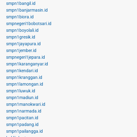
smpn1bangil.id
smpn1banjarmasin.id
smpn1biora.id
smpnegeri1bobotsari.id
smpn1boyolali.id
smpn1gresik.id
smpn1jayapura.id
smpn1jember.id
smpnegeri1jepara.id
smpn1karanganyar.id
smpn1kendari.id
smpn1kranggan.id
smpn1lamongan.id
smpn1luwuk.id
smpn1madiun.id
smpn1manokwari.id
smpn1narmada.id
smpn1pacitan.id
smpn1padang.id
smpn1pailangga.id