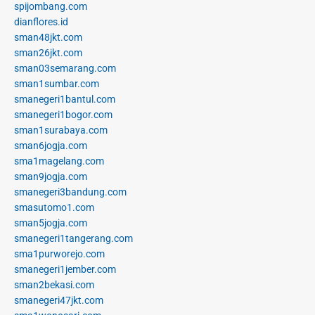
spijombang.com
dianflores.id
sman48jkt.com
sman26jkt.com
sman03semarang.com
sman1sumbar.com
smanegeri1bantul.com
smanegeri1bogor.com
sman1surabaya.com
sman6jogja.com
sma1magelang.com
sman9jogja.com
smanegeri3bandung.com
smasutomo1.com
sman5jogja.com
smanegeri1tangerang.com
sma1purworejo.com
smanegeri1jember.com
sman2bekasi.com
smanegeri47jkt.com