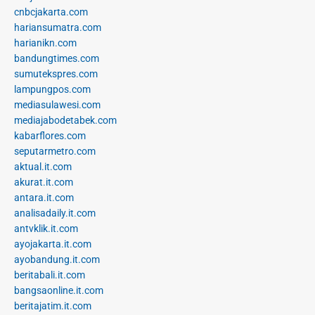
cnbcjakarta.com
hariansumatra.com
harianikn.com
bandungtimes.com
sumutekspres.com
lampungpos.com
mediasulawesi.com
mediajabodetabek.com
kabarflores.com
seputarmetro.com
aktual.it.com
akurat.it.com
antara.it.com
analisadaily.it.com
antvklik.it.com
ayojakarta.it.com
ayobandung.it.com
beritabali.it.com
bangsaonline.it.com
beritajatim.it.com