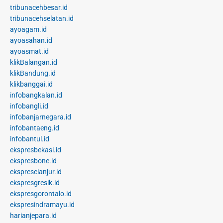
tribunacehbesar.id
tribunacehselatan.id
ayoagam.id
ayoasahan.id
ayoasmat.id
klikBalangan.id
klikBandung.id
klikbanggai.id
infobangkalan.id
infobangli.id
infobanjarnegara.id
infobantaeng.id
infobantul.id
ekspresbekasi.id
ekspresbone.id
eksprescianjur.id
ekspresgresik.id
ekspresgorontalo.id
ekspresindramayu.id
harianjepara.id