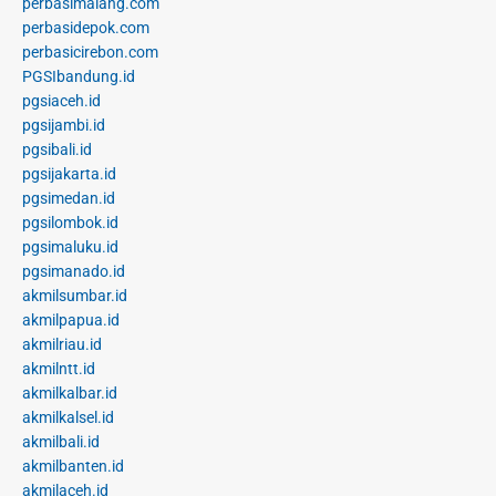
perbasimalang.com
perbasidepok.com
perbasicirebon.com
PGSIbandung.id
pgsiaceh.id
pgsijambi.id
pgsibali.id
pgsijakarta.id
pgsimedan.id
pgsilombok.id
pgsimaluku.id
pgsimanado.id
akmilsumbar.id
akmilpapua.id
akmilriau.id
akmilntt.id
akmilkalbar.id
akmilkalsel.id
akmilbali.id
akmilbanten.id
akmilaceh.id