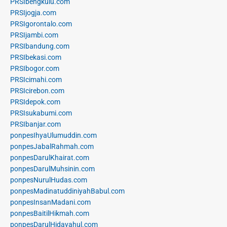
PRSIbengkulu.com
PRSIjogja.com
PRSIgorontalo.com
PRSIjambi.com
PRSIbandung.com
PRSIbekasi.com
PRSIbogor.com
PRSIcimahi.com
PRSIcirebon.com
PRSIdepok.com
PRSIsukabumi.com
PRSIbanjar.com
ponpesIhyaUlumuddin.com
ponpesJabalRahmah.com
ponpesDarulKhairat.com
ponpesDarulMuhsinin.com
ponpesNurulHudas.com
ponpesMadinatuddiniyahBabul.com
ponpesInsanMadani.com
ponpesBaitilHikmah.com
ponpesDarulHidayahul.com