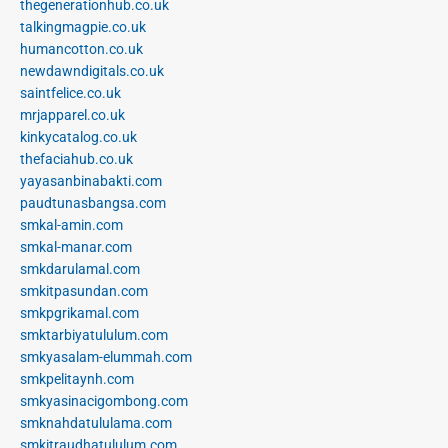
thegenerationhub.co.uk
talkingmagpie.co.uk
humancotton.co.uk
newdawndigitals.co.uk
saintfelice.co.uk
mrjapparel.co.uk
kinkycatalog.co.uk
thefaciahub.co.uk
yayasanbinabakti.com
paudtunasbangsa.com
smkal-amin.com
smkal-manar.com
smkdarulamal.com
smkitpasundan.com
smkpgrikamal.com
smktarbiyatululum.com
smkyasalam-elummah.com
smkpelitaynh.com
smkyasinacigombong.com
smknahdatululama.com
smkitraudhatululum.com