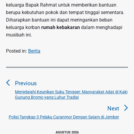
keluarga Bapak Rahmat untuk memberikan bantuan
berupa kebutuhan pokok dan tempat tinggal sementara.
Diharapkan bantuan ini dapat meringankan beban
keluarga korban
rumah kebakaran
dalam menghadapi
musibah ini.
Posted in:
Berita
N
a
Previous
v
i
Menjelajahi Keunikan Suku Tengger: Masyarakat Adat di Kaki
P
Gunung Bromo yang Luhur Tradisi
g
r
a
e
Next
v
s
Polisi Tangkap 3 Pelaku Curanmor Dengan Sajam di Jember
N
i
i
e
o
p
P
x
AGUSTUS 2026