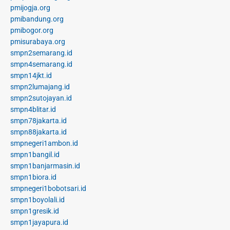
pmijogja.org
pmibandung.org
pmibogor.org
pmisurabaya.org
smpn2semarang.id
smpn4semarang.id
smpn14jkt.id
smpn2lumajang.id
smpn2sutojayan.id
smpn4blitar.id
smpn78jakarta.id
smpn88jakarta.id
smpnegeri1ambon.id
smpn1bangil.id
smpn1banjarmasin.id
smpn1biora.id
smpnegeri1bobotsari.id
smpn1boyolali.id
smpn1gresik.id
smpn1jayapura.id