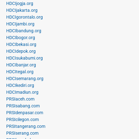
HDCIjogja.org
HDCIjakarta.org
HDCIgorontalo.org
HDCIjambi.org
HDCIbandung.org
HDCIbogor.org
HDCIbekasi.org
HDCIdepok.org
HDCIsukabumi.org
HDCIbanjar.org
HDCItegal.org
HDCIsemarang.org
HDCIkediri.org
HDCImadiun.org
PRSIaceh.com
PRSIsabang.com
PRSIdenpasar.com
PRSIcilegon.com
PRSItangerang.com
PRSIserang.com