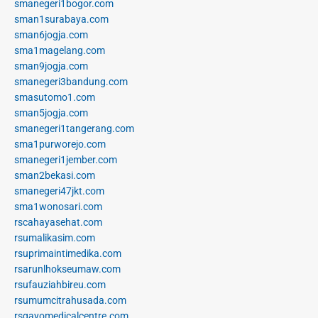
smanegeri1bogor.com
sman1surabaya.com
sman6jogja.com
sma1magelang.com
sman9jogja.com
smanegeri3bandung.com
smasutomo1.com
sman5jogja.com
smanegeri1tangerang.com
sma1purworejo.com
smanegeri1jember.com
sman2bekasi.com
smanegeri47jkt.com
sma1wonosari.com
rscahayasehat.com
rsumalikasim.com
rsuprimaintimedika.com
rsarunlhokseumaw.com
rsufauziahbireu.com
rsumumcitrahusada.com
rsgayomedicalcentre.com