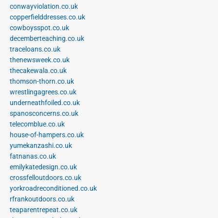
conwayviolation.co.uk
copperfielddresses.co.uk
cowboysspot.co.uk
decemberteaching.co.uk
traceloans.co.uk
thenewsweek.co.uk
thecakewala.co.uk
thomson-thorn.co.uk
wrestlingagrees.co.uk
underneathfoiled.co.uk
spanosconcerns.co.uk
telecomblue.co.uk
house-of-hampers.co.uk
yumekanzashi.co.uk
fatnanas.co.uk
emilykatedesign.co.uk
crossfelloutdoors.co.uk
yorkroadreconditioned.co.uk
rfrankoutdoors.co.uk
teaparentrepeat.co.uk