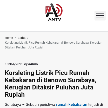
S
k
i
M
p
t
A
o
N
Home
Berita
c
Korsleting Listrik Picu Rumah Kebakaran di Benowo Surabaya, Kerugian
o
T
Ditaksir Puluhan Juta Rupiah
n
V
t
e
10/04/2025
by
admin
n
Korsleting Listrik Picu Rumah
t
Kebakaran di Benowo Surabaya,
Kerugian Ditaksir Puluhan Juta
Rupiah
Surabaya – Sebuah peristiwa
rumah kebakaran
terjadi di