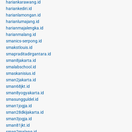
hariankarawang.id
hariankediri.id
harianlamongan.id
harianlumajang.id
harianmajalengka.id
harianmalang.id
smanics-serpong.id
smakstlouis.id
smapraditadirgantara.id
sman8jakarta.id
smalabschool.id
smaskanisius.id
sman2jakarta.id
sman68jkt.id
sman8yogyakarta.id
smasungguldel.id
sman1jogja.id
sman28dkijakarta.id
sman3jogja.id
sman81jkt.id
sman2malang.id