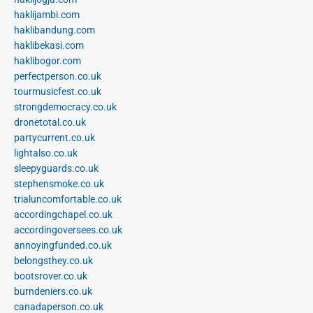
haklijambi.com
haklibandung.com
haklibekasi.com
haklibogor.com
perfectperson.co.uk
tourmusicfest.co.uk
strongdemocracy.co.uk
dronetotal.co.uk
partycurrent.co.uk
lightalso.co.uk
sleepyguards.co.uk
stephensmoke.co.uk
trialuncomfortable.co.uk
accordingchapel.co.uk
accordingoversees.co.uk
annoyingfunded.co.uk
belongsthey.co.uk
bootsrover.co.uk
burndeniers.co.uk
canadaperson.co.uk