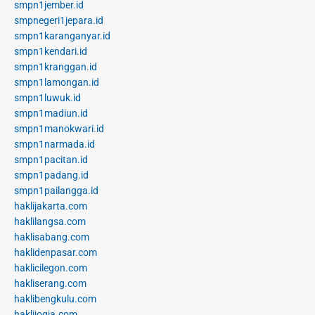
smpn1jember.id
smpnegeri1jepara.id
smpn1karanganyar.id
smpn1kendari.id
smpn1kranggan.id
smpn1lamongan.id
smpn1luwuk.id
smpn1madiun.id
smpn1manokwari.id
smpn1narmada.id
smpn1pacitan.id
smpn1padang.id
smpn1pailangga.id
haklijakarta.com
haklilangsa.com
haklisabang.com
haklidenpasar.com
haklicilegon.com
hakliserang.com
haklibengkulu.com
haklijogja.com