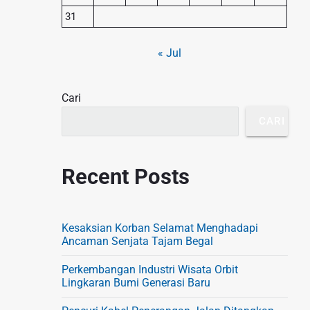
S
31
i
« Jul
d
e
Cari
b
a
CARI
r
Recent Posts
Kesaksian Korban Selamat Menghadapi
Ancaman Senjata Tajam Begal
Perkembangan Industri Wisata Orbit
Lingkaran Bumi Generasi Baru