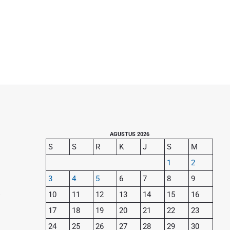
P
AGUSTUS 2026
S
S
R
K
J
S
M
r
1
2
i
a
3
4
5
6
7
8
9
m
10
11
12
13
14
15
16
a
17
18
19
20
21
22
23
r
y
24
25
26
27
28
29
30