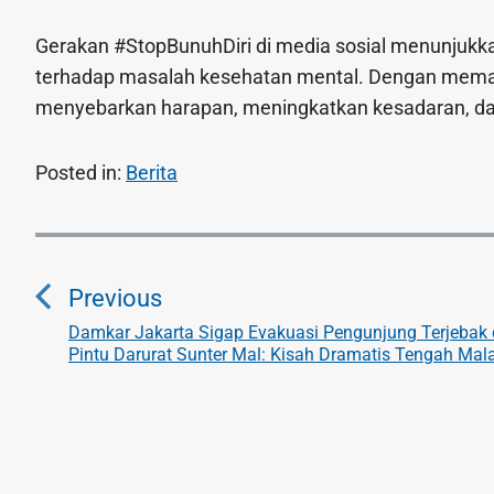
Gerakan #StopBunuhDiri di media sosial menunjukka
terhadap masalah kesehatan mental. Dengan memanfa
menyebarkan harapan, meningkatkan kesadaran, d
Posted in:
Berita
N
a
Previous
v
Damkar Jakarta Sigap Evakuasi Pengunjung Terjebak 
P
Pintu Darurat Sunter Mal: Kisah Dramatis Tengah Mal
r
i
e
g
v
i
a
o