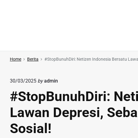
S
k
i
p
t
o
c
Home
Berita
#StopBunuhDiri: Netizen Indonesia Bersatu Lawa
o
n
30/03/2025
by
admin
t
e
#StopBunuhDiri: Net
n
t
Lawan Depresi, Seba
Sosial!