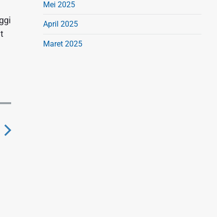
Mei 2025
ggi
April 2025
t
Maret 2025
N
e
x
p
o