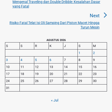
i
Mengenal Traveling dan Double Dribble: Kesalahan Dasar
P
yang Fatal
g
r
a
e
Next
v
s
Risiko Fatal Telat Isi Oli Samping Dari Piston Macet Hingga
N
i
Turun Mesin
i
e
o
p
x
u
P
AGUSTUS 2026
o
t
r
s
S
S
R
K
J
S
M
s
p
i
p
1
2
o
m
o
3
4
5
6
7
8
9
s
a
s
r
t
10
11
12
13
14
15
16
t
y
:
17
18
19
20
21
22
23
S
:
24
25
26
27
28
29
30
i
d
31
e
b
« Jul
a
r