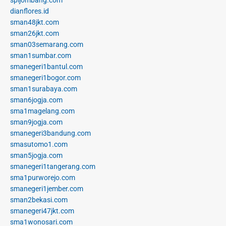
dianflores.id
sman48jkt.com
sman26jkt.com
sman03semarang.com
sman1sumbar.com
smanegeri1bantul.com
smanegeri1bogor.com
sman1surabaya.com
sman6jogja.com
sma1magelang.com
sman9jogja.com
smanegeri3bandung.com
smasutomo1.com
sman5jogja.com
smanegeri1tangerang.com
sma1purworejo.com
smanegeri1jember.com
sman2bekasi.com
smanegeri47jkt.com
sma1wonosari.com