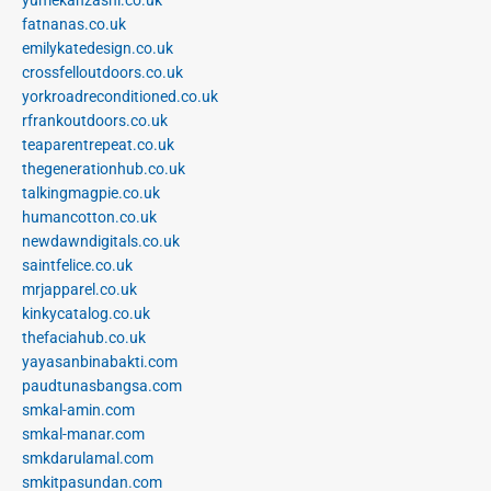
fatnanas.co.uk
emilykatedesign.co.uk
crossfelloutdoors.co.uk
yorkroadreconditioned.co.uk
rfrankoutdoors.co.uk
teaparentrepeat.co.uk
thegenerationhub.co.uk
talkingmagpie.co.uk
humancotton.co.uk
newdawndigitals.co.uk
saintfelice.co.uk
mrjapparel.co.uk
kinkycatalog.co.uk
thefaciahub.co.uk
yayasanbinabakti.com
paudtunasbangsa.com
smkal-amin.com
smkal-manar.com
smkdarulamal.com
smkitpasundan.com