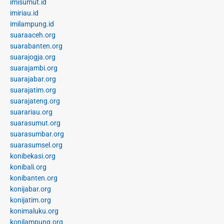
imisumut.id
imiriau.id
imilampung.id
suaraaceh.org
suarabanten.org
suarajogja.org
suarajambi.org
suarajabar.org
suarajatim.org
suarajateng.org
suarariau.org
suarasumut.org
suarasumbar.org
suarasumsel.org
konibekasi.org
konibali.org
konibanten.org
konijabar.org
konijatim.org
konimaluku.org
konilampung.org