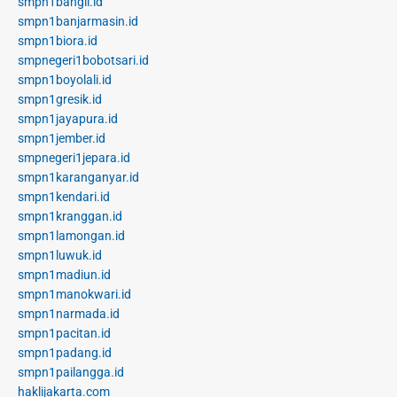
smpn1bangil.id
smpn1banjarmasin.id
smpn1biora.id
smpnegeri1bobotsari.id
smpn1boyolali.id
smpn1gresik.id
smpn1jayapura.id
smpn1jember.id
smpnegeri1jepara.id
smpn1karanganyar.id
smpn1kendari.id
smpn1kranggan.id
smpn1lamongan.id
smpn1luwuk.id
smpn1madiun.id
smpn1manokwari.id
smpn1narmada.id
smpn1pacitan.id
smpn1padang.id
smpn1pailangga.id
haklijakarta.com