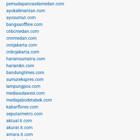
pemudapancasilamedan.com
ayokalimantan.com
ayosumut.com
bangsaoffline.com
cnbcmedan.com
cnnmedan.com
cnnjakarta.com
cnbcjakarta.com
hariansumatra.com
harianikn.com
bandungtimes.com
sumutekspres.com
lampungpos.com
mediasulawesi.com
mediajabodetabek.com
kabarflores.com
seputarmetro.com
aktual.it.com
akurat.it.com
antara.it.com