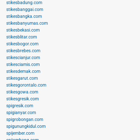
stikesbadung.com
stikesbanggai.com
stikesbangka.com
stikesbanyumas.com
stikesbekasi.com
stikesblitar.com
stikesbogor.com
stikesbrebes.com
stikescianjur.com
stikesciamis.com
stikesdemak.com
stikesgarut.com
stikesgorontalo.com
stikesgowa.com
stikesgresik.com
spigresik.com
spigianyar.com
spigrobongan.com
spigunungkidul.com
spijember.com
spijombang.com