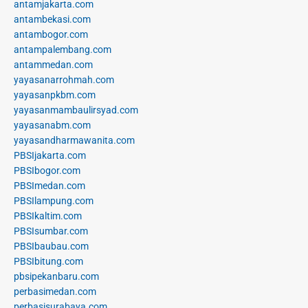
antamjakarta.com
antambekasi.com
antambogor.com
antampalembang.com
antammedan.com
yayasanarrohmah.com
yayasanpkbm.com
yayasanmambaulirsyad.com
yayasanabm.com
yayasandharmawanita.com
PBSIjakarta.com
PBSIbogor.com
PBSImedan.com
PBSIlampung.com
PBSIkaltim.com
PBSIsumbar.com
PBSIbaubau.com
PBSIbitung.com
pbsipekanbaru.com
perbasimedan.com
perbasisurabaya.com