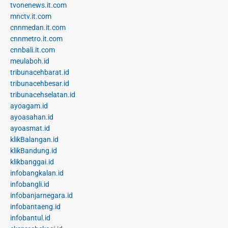
tvonenews.it.com
mnctv.it.com
cnnmedan.it.com
cnnmetro.it.com
cnnbali.it.com
meulaboh.id
tribunacehbarat.id
tribunacehbesar.id
tribunacehselatan.id
ayoagam.id
ayoasahan.id
ayoasmat.id
klikBalangan.id
klikBandung.id
klikbanggai.id
infobangkalan.id
infobangli.id
infobanjarnegara.id
infobantaeng.id
infobantul.id