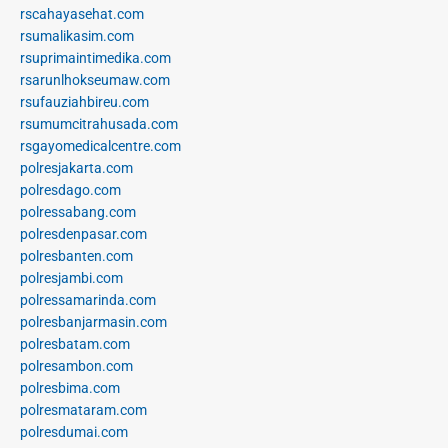
rscahayasehat.com
rsumalikasim.com
rsuprimaintimedika.com
rsarunlhokseumaw.com
rsufauziahbireu.com
rsumumcitrahusada.com
rsgayomedicalcentre.com
polresjakarta.com
polresdago.com
polressabang.com
polresdenpasar.com
polresbanten.com
polresjambi.com
polressamarinda.com
polresbanjarmasin.com
polresbatam.com
polresambon.com
polresbima.com
polresmataram.com
polresdumai.com