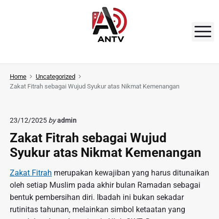
S
k
i
M
p
t
A
o
N
Home
Uncategorized
c
Zakat Fitrah sebagai Wujud Syukur atas Nikmat Kemenangan
o
T
n
V
t
23/12/2025
by
admin
e
Zakat Fitrah sebagai Wujud
n
Syukur atas Nikmat Kemenangan
t
Zakat Fitrah
merupakan kewajiban yang harus ditunaikan
oleh setiap Muslim pada akhir bulan Ramadan sebagai
bentuk pembersihan diri. Ibadah ini bukan sekadar
rutinitas tahunan, melainkan simbol ketaatan yang