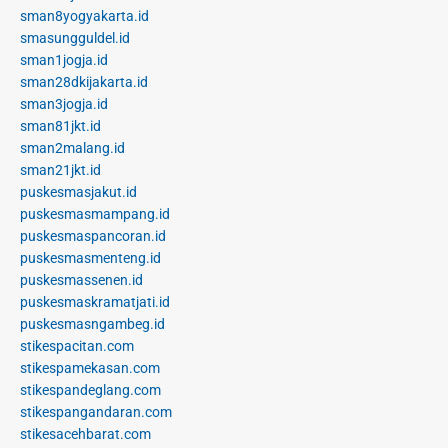
sman8yogyakarta.id
smasungguldel.id
sman1jogja.id
sman28dkijakarta.id
sman3jogja.id
sman81jkt.id
sman2malang.id
sman21jkt.id
puskesmasjakut.id
puskesmasmampang.id
puskesmaspancoran.id
puskesmasmenteng.id
puskesmassenen.id
puskesmaskramatjati.id
puskesmasngambeg.id
stikespacitan.com
stikespamekasan.com
stikespandeglang.com
stikespangandaran.com
stikesacehbarat.com