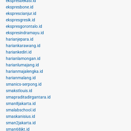
ekspresbekasi.id
ekspresbone.id
eksprescianjur.id
ekspresgresik.id
ekspresgorontalo.id
ekspresindramayu.id
harianjepara.id
hariankarawang.id
hariankediri.id
harianlamongan.id
harianlumajang.id
harianmajalengka.id
harianmalang.id
smanics-serpong.id
smakstlouis.id
smapraditadirgantara.id
sman8jakarta.id
smalabschool.id
smaskanisius.id
sman2jakarta.id
sman68jkt.id