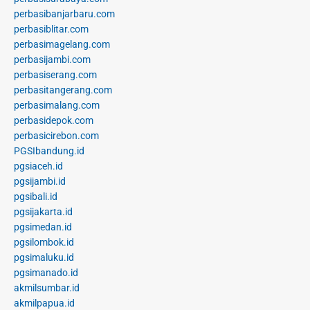
perbasibanjarbaru.com
perbasiblitar.com
perbasimagelang.com
perbasijambi.com
perbasiserang.com
perbasitangerang.com
perbasimalang.com
perbasidepok.com
perbasicirebon.com
PGSIbandung.id
pgsiaceh.id
pgsijambi.id
pgsibali.id
pgsijakarta.id
pgsimedan.id
pgsilombok.id
pgsimaluku.id
pgsimanado.id
akmilsumbar.id
akmilpapua.id