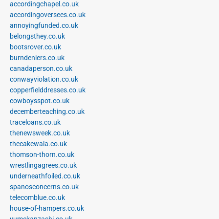
accordingchapel.co.uk
accordingoversees.co.uk
annoyingfunded.co.uk
belongsthey.co.uk
bootsrover.co.uk
burndeniers.co.uk
canadaperson.co.uk
conwayviolation.co.uk
copperfielddresses.co.uk
cowboysspot.co.uk
decemberteaching.co.uk
traceloans.co.uk
thenewsweek.co.uk
thecakewala.co.uk
thomson-thorn.co.uk
wrestlingagrees.co.uk
underneathfoiled.co.uk
spanosconcerns.co.uk
telecomblue.co.uk
house-of-hampers.co.uk
yumekanzashi.co.uk