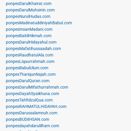
ponpesDarulKhairat.com
ponpesDarulMuhsinin.com
ponpesNurulHudas.com
ponpesMadinatuddiniyahBabul.com
ponpesInsanMadani.com
ponpesBaitilHikmah.com
ponpesDarulHidayahul.com
ponpesMafatihussaadah.com
ponpesRaudhatulAla.com
ponpesLiqaurrahmah.com
ponpesBabulUlum.com
ponpesThariqunNajah.com
ponpesDarulQuran.com
ponpesDarulMifathurrahmah.com
ponpesDayahSyaikhuna.com
ponpesTahfidzulQua.com
ponpesRAHMATULHIDAYAH.com
ponpesDarussalamnuh.com
ponpesBUDiIHSAN.com
ponpesdayahdarulilham.com