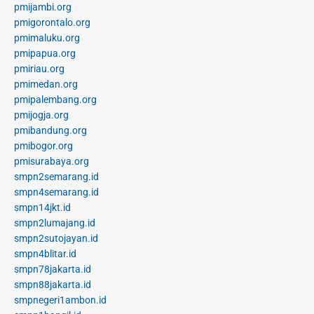
pmijambi.org
pmigorontalo.org
pmimaluku.org
pmipapua.org
pmiriau.org
pmimedan.org
pmipalembang.org
pmijogja.org
pmibandung.org
pmibogor.org
pmisurabaya.org
smpn2semarang.id
smpn4semarang.id
smpn14jkt.id
smpn2lumajang.id
smpn2sutojayan.id
smpn4blitar.id
smpn78jakarta.id
smpn88jakarta.id
smpnegeri1ambon.id