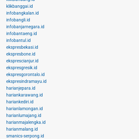
klikbanggai.id
infobangkalan.id
infobangli.id
infobanjarnegara.id
infobantaeng.id
infobantul.id
ekspresbekasi.id
ekspresbone.id
eksprescianjur.id
ekspresgresik.id
ekspresgorontalo.id
ekspresindramayu.id
harianjepara.id
hariankarawang.id
hariankediri.id
harianlamongan.id
harianlumajang.id
harianmajalengka.id
harianmalang.id
smanics-serpong.id