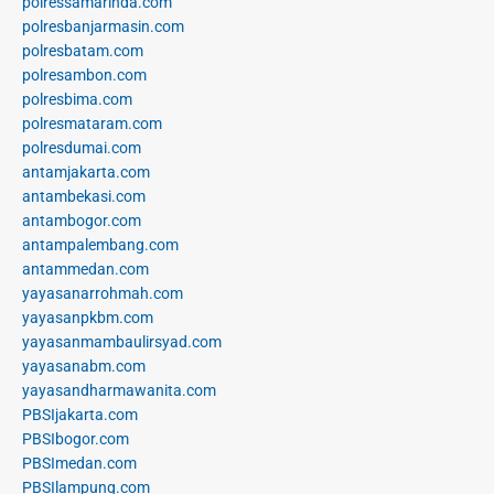
polressamarinda.com
polresbanjarmasin.com
polresbatam.com
polresambon.com
polresbima.com
polresmataram.com
polresdumai.com
antamjakarta.com
antambekasi.com
antambogor.com
antampalembang.com
antammedan.com
yayasanarrohmah.com
yayasanpkbm.com
yayasanmambaulirsyad.com
yayasanabm.com
yayasandharmawanita.com
PBSIjakarta.com
PBSIbogor.com
PBSImedan.com
PBSIlampung.com