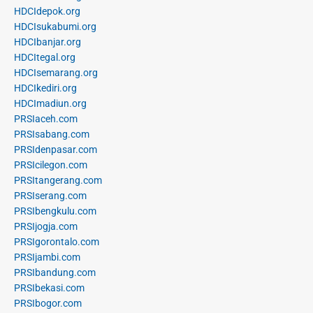
HDCIdepok.org
HDCIsukabumi.org
HDCIbanjar.org
HDCItegal.org
HDCIsemarang.org
HDCIkediri.org
HDCImadiun.org
PRSIaceh.com
PRSIsabang.com
PRSIdenpasar.com
PRSIcilegon.com
PRSItangerang.com
PRSIserang.com
PRSIbengkulu.com
PRSIjogja.com
PRSIgorontalo.com
PRSIjambi.com
PRSIbandung.com
PRSIbekasi.com
PRSIbogor.com