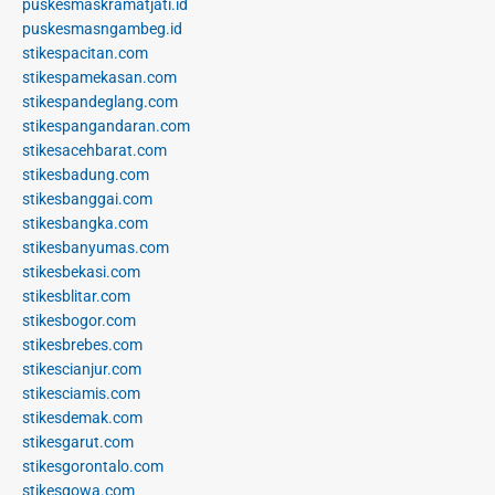
puskesmaskramatjati.id
puskesmasngambeg.id
stikespacitan.com
stikespamekasan.com
stikespandeglang.com
stikespangandaran.com
stikesacehbarat.com
stikesbadung.com
stikesbanggai.com
stikesbangka.com
stikesbanyumas.com
stikesbekasi.com
stikesblitar.com
stikesbogor.com
stikesbrebes.com
stikescianjur.com
stikesciamis.com
stikesdemak.com
stikesgarut.com
stikesgorontalo.com
stikesgowa.com