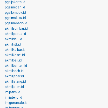
pgsijakarta.id
pgsimedan.id
pgsilombok.id
pgsimaluku.id
pgsimanado.id
akmilsumbar.id
akmilpapua.id
akmilriau.id
akmilntt.id
akmilkalbar.id
akmilkalsel.id
akmilbali.id
akmilbanten.id
akmilaceh.id
akmiljabar.id
akmiljateng.id
akmiljatim.id
imijatim.id
imijateng.id
imigorontalo.id
imibanten.id