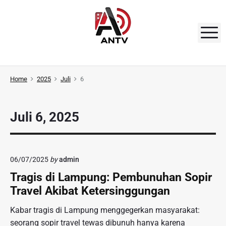
S
k
i
M
p
t
A
o
N
Home
2025
Juli
6
c
o
T
n
V
Juli 6, 2025
t
e
n
t
06/07/2025
by
admin
Tragis di Lampung: Pembunuhan Sopir
Travel Akibat Ketersinggungan
Kabar tragis di Lampung menggegerkan masyarakat:
seorang sopir travel tewas dibunuh hanya karena