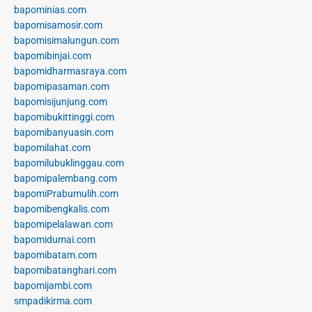
bapominias.com
bapomisamosir.com
bapomisimalungun.com
bapomibinjai.com
bapomidharmasraya.com
bapomipasaman.com
bapomisijunjung.com
bapomibukittinggi.com
bapomibanyuasin.com
bapomilahat.com
bapomilubuklinggau.com
bapomipalembang.com
bapomiPrabumulih.com
bapomibengkalis.com
bapomipelalawan.com
bapomidumai.com
bapomibatam.com
bapomibatanghari.com
bapomijambi.com
smpadikirma.com