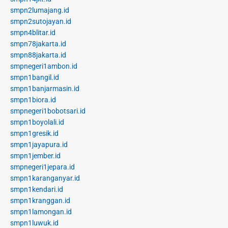
smpn2lumajang.id
smpn2sutojayan.id
smpn4blitar.id
smpn78jakarta.id
smpn88jakarta.id
smpnegeri1ambon.id
smpn1bangil.id
smpn1banjarmasin.id
smpn1biora.id
smpnegeri1bobotsari.id
smpn1boyolali.id
smpn1gresik.id
smpn1jayapura.id
smpn1jember.id
smpnegeri1jepara.id
smpn1karanganyar.id
smpn1kendari.id
smpn1kranggan.id
smpn1lamongan.id
smpn1luwuk.id