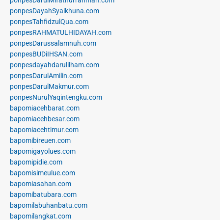
ponpesDayahSyaikhuna.com
ponpesTahfidzulQua.com
ponpesRAHMATULHIDAYAH.com
ponpesDarussalamnuh.com
ponpesBUDiIHSAN.com
ponpesdayahdarulilham.com
ponpesDarulAmilin.com
ponpesDarulMakmur.com
ponpesNurulYaqintengku.com
bapomiacehbarat.com
bapomiacehbesar.com
bapomiacehtimur.com
bapomibireuen.com
bapomigayolues.com
bapomipidie.com
bapomisimeulue.com
bapomiasahan.com
bapomibatubara.com
bapomilabuhanbatu.com
bapomilangkat.com