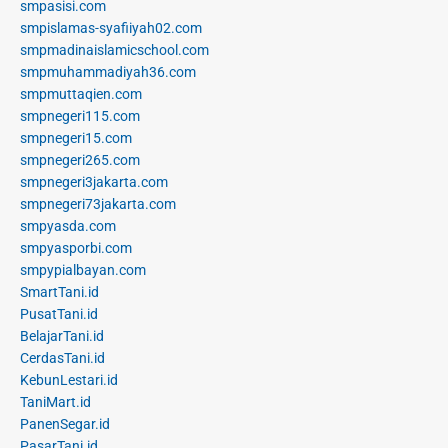
smpasisi.com
smpislamas-syafiiyah02.com
smpmadinaislamicschool.com
smpmuhammadiyah36.com
smpmuttaqien.com
smpnegeri115.com
smpnegeri15.com
smpnegeri265.com
smpnegeri3jakarta.com
smpnegeri73jakarta.com
smpyasda.com
smpyasporbi.com
smpypialbayan.com
SmartTani.id
PusatTani.id
BelajarTani.id
CerdasTani.id
KebunLestari.id
TaniMart.id
PanenSegar.id
PasarTani.id