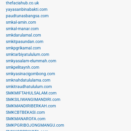
thefaciahub.co.uk
yayasanbinabakti.com
paudtunasbangsa.com
smkal-amin.com
smkal-manar.com
smkdarulamal.com
smkitpasundan.com
smkpgrikamal.com
smktarbiyatululum.com
smkyasalam-elummah.com
smkpelitaynh.com
smkyasinacigombong.com
smknahdatululama.com
smkitraudhatululum.com
SMKMIFTAHULSALAM.com
SMKSILIWANGIMANDIRI.com
SMKMANDIRIBERKAH.com
SMKCBTBEKASI.com
SMKMANAROFA.com
SMKPGRIBOJONGMANGU.com