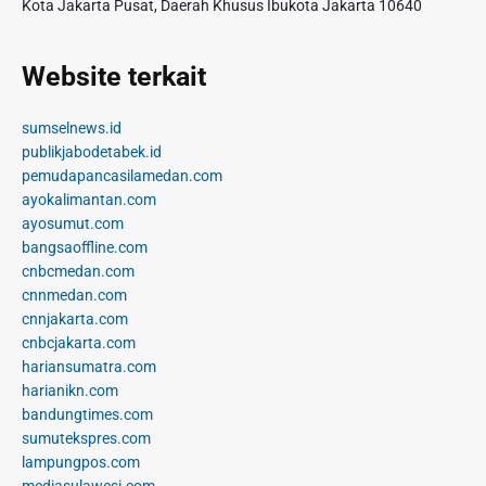
Kota Jakarta Pusat, Daerah Khusus Ibukota Jakarta 10640
Website terkait
sumselnews.id
publikjabodetabek.id
pemudapancasilamedan.com
ayokalimantan.com
ayosumut.com
bangsaoffline.com
cnbcmedan.com
cnnmedan.com
cnnjakarta.com
cnbcjakarta.com
hariansumatra.com
harianikn.com
bandungtimes.com
sumutekspres.com
lampungpos.com
mediasulawesi.com