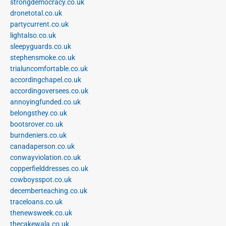
strongdemocracy.co.uk
dronetotal.co.uk
partycurrent.co.uk
lightalso.co.uk
sleepyguards.co.uk
stephensmoke.co.uk
trialuncomfortable.co.uk
accordingchapel.co.uk
accordingoversees.co.uk
annoyingfunded.co.uk
belongsthey.co.uk
bootsrover.co.uk
burndeniers.co.uk
canadaperson.co.uk
conwayviolation.co.uk
copperfielddresses.co.uk
cowboysspot.co.uk
decemberteaching.co.uk
traceloans.co.uk
thenewsweek.co.uk
thecakewala.co.uk