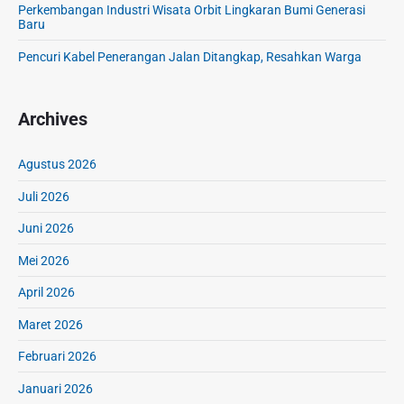
Perkembangan Industri Wisata Orbit Lingkaran Bumi Generasi
r
Baru
a
Pencuri Kabel Penerangan Jalan Ditangkap, Resahkan Warga
v
e
l
Archives
A
k
i
Agustus 2026
b
Juli 2026
a
t
Juni 2026
K
e
Mei 2026
t
April 2026
e
r
Maret 2026
s
i
Februari 2026
n
Januari 2026
g