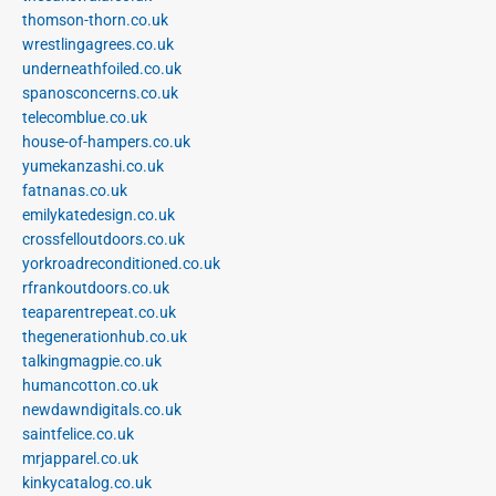
thomson-thorn.co.uk
wrestlingagrees.co.uk
underneathfoiled.co.uk
spanosconcerns.co.uk
telecomblue.co.uk
house-of-hampers.co.uk
yumekanzashi.co.uk
fatnanas.co.uk
emilykatedesign.co.uk
crossfelloutdoors.co.uk
yorkroadreconditioned.co.uk
rfrankoutdoors.co.uk
teaparentrepeat.co.uk
thegenerationhub.co.uk
talkingmagpie.co.uk
humancotton.co.uk
newdawndigitals.co.uk
saintfelice.co.uk
mrjapparel.co.uk
kinkycatalog.co.uk