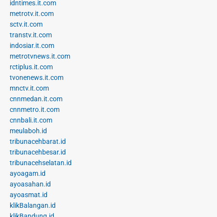
idntimes.it.com
metrotv.it.com
sctv.it.com
transtv.it.com
indosiar.it.com
metrotvnews.it.com
rctiplus.it.com
tvonenews.it.com
mnctv.it.com
cnnmedan.it.com
cnnmetro.it.com
cnnbali.it.com
meulaboh.id
tribunacehbarat.id
tribunacehbesar.id
tribunacehselatan.id
ayoagam.id
ayoasahan.id
ayoasmat.id
klikBalangan.id
klikBandung.id