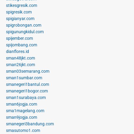
stikesgresik.com
spigresik.com
spigianyar.com
spigrobongan.com
spigunungkidul.com
spijember.com
spijombang.com
dianflores.id
sman48jkt.com
sman26jkt.com
sman03semarang.com
sman1sumbar.com
smanegeri1bantul.com
smanegeri1bogor.com
sman1surabaya.com
sman6jogja.com
sma1magelang.com
sman9jogja.com
smanegeri3bandung.com
smasutomo1.com