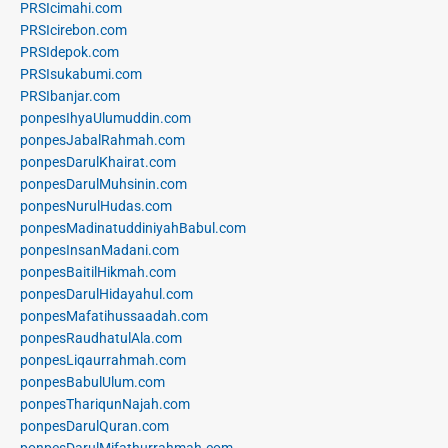
PRSIcimahi.com
PRSIcirebon.com
PRSIdepok.com
PRSIsukabumi.com
PRSIbanjar.com
ponpesIhyaUlumuddin.com
ponpesJabalRahmah.com
ponpesDarulKhairat.com
ponpesDarulMuhsinin.com
ponpesNurulHudas.com
ponpesMadinatuddiniyahBabul.com
ponpesInsanMadani.com
ponpesBaitilHikmah.com
ponpesDarulHidayahul.com
ponpesMafatihussaadah.com
ponpesRaudhatulAla.com
ponpesLiqaurrahmah.com
ponpesBabulUlum.com
ponpesThariqunNajah.com
ponpesDarulQuran.com
ponpesDarulMifathurrahmah.com