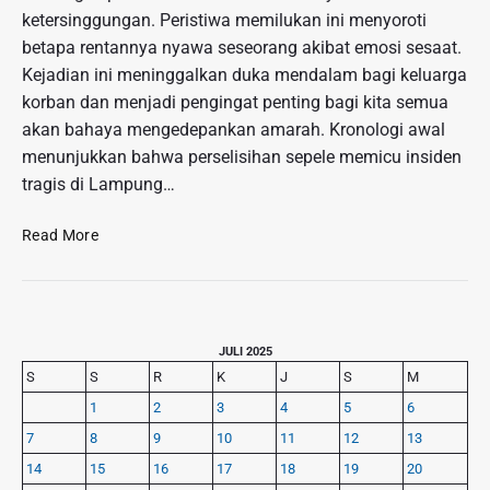
ketersinggungan. Peristiwa memilukan ini menyoroti
betapa rentannya nyawa seseorang akibat emosi sesaat.
Kejadian ini meninggalkan duka mendalam bagi keluarga
korban dan menjadi pengingat penting bagi kita semua
akan bahaya mengedepankan amarah. Kronologi awal
menunjukkan bahwa perselisihan sepele memicu insiden
tragis di Lampung…
T
Read More
r
a
g
i
P
s
JULI 2025
r
d
S
S
R
K
J
S
M
i
i
1
2
3
4
5
6
m
L
7
8
9
10
11
12
13
a
a
r
14
15
16
17
18
19
20
m