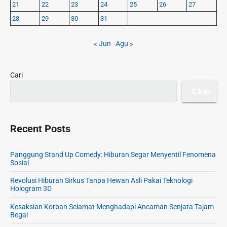
y
p
21
22
23
24
25
26
27
S
u
28
29
30
31
i
n
d
g
e
« Jun
Agu »
:
b
P
a
e
r
Cari
m
CARI
b
u
n
u
Recent Posts
h
a
Panggung Stand Up Comedy: Hiburan Segar Menyentil Fenomena
n
Sosial
S
Revolusi Hiburan Sirkus Tanpa Hewan Asli Pakai Teknologi
o
Hologram 3D
p
i
Kesaksian Korban Selamat Menghadapi Ancaman Senjata Tajam
Begal
r
T