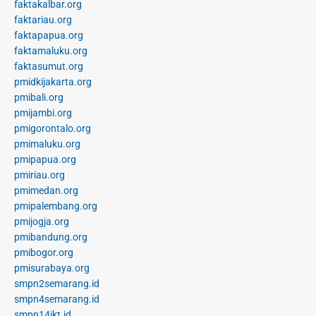
faktakalbar.org
faktariau.org
faktapapua.org
faktamaluku.org
faktasumut.org
pmidkijakarta.org
pmibali.org
pmijambi.org
pmigorontalo.org
pmimaluku.org
pmipapua.org
pmiriau.org
pmimedan.org
pmipalembang.org
pmijogja.org
pmibandung.org
pmibogor.org
pmisurabaya.org
smpn2semarang.id
smpn4semarang.id
smpn14jkt.id