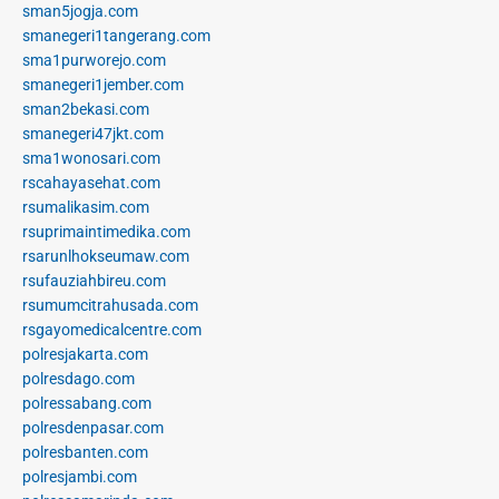
sman5jogja.com
smanegeri1tangerang.com
sma1purworejo.com
smanegeri1jember.com
sman2bekasi.com
smanegeri47jkt.com
sma1wonosari.com
rscahayasehat.com
rsumalikasim.com
rsuprimaintimedika.com
rsarunlhokseumaw.com
rsufauziahbireu.com
rsumumcitrahusada.com
rsgayomedicalcentre.com
polresjakarta.com
polresdago.com
polressabang.com
polresdenpasar.com
polresbanten.com
polresjambi.com