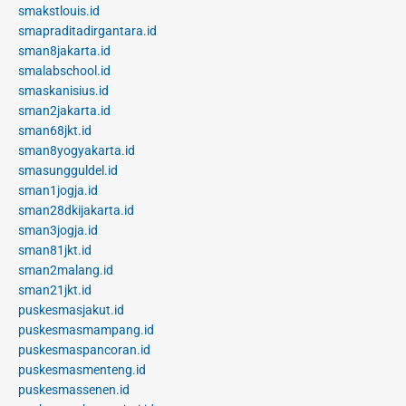
smakstlouis.id
smapraditadirgantara.id
sman8jakarta.id
smalabschool.id
smaskanisius.id
sman2jakarta.id
sman68jkt.id
sman8yogyakarta.id
smasungguldel.id
sman1jogja.id
sman28dkijakarta.id
sman3jogja.id
sman81jkt.id
sman2malang.id
sman21jkt.id
puskesmasjakut.id
puskesmasmampang.id
puskesmaspancoran.id
puskesmasmenteng.id
puskesmassenen.id