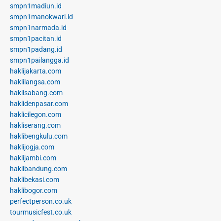
smpn1madiun.id
smpn1manokwari.id
smpn1narmada.id
smpn1pacitan.id
smpn1padang.id
smpn1pailangga.id
haklijakarta.com
haklilangsa.com
haklisabang.com
haklidenpasar.com
haklicilegon.com
hakliserang.com
haklibengkulu.com
haklijogja.com
haklijambi.com
haklibandung.com
haklibekasi.com
haklibogor.com
perfectperson.co.uk
tourmusicfest.co.uk