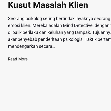
Kusut Masalah Klien
Seorang psikolog sering bertindak layaknya seorang d
emosi klien. Mereka adalah Mind Detective, denga
di balik perilaku dan keluhan yang tampak. Tujuan
akar penyebab penderitaan psikologis. Taktik perta
mendengarkan secara…
T
Read More
h
e
M
i
n
d
D
e