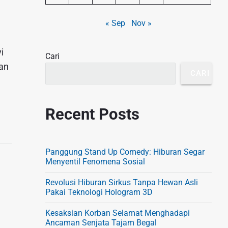
S
« Sep
Nov »
i
d
i
Cari
e
kan
b
CARI
a
r
Recent Posts
Panggung Stand Up Comedy: Hiburan Segar
Menyentil Fenomena Sosial
Revolusi Hiburan Sirkus Tanpa Hewan Asli
Pakai Teknologi Hologram 3D
Kesaksian Korban Selamat Menghadapi
Ancaman Senjata Tajam Begal