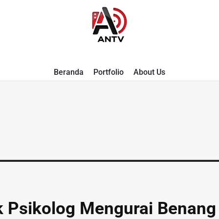
A
Beranda
Portfolio
About Us
N
T
V
ik Psikolog Mengurai Benang