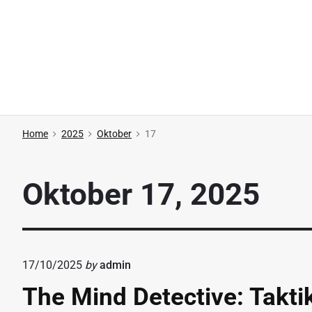
S
k
i
p
t
o
c
Home
2025
Oktober
17
o
n
Oktober 17, 2025
t
e
n
t
17/10/2025
by
admin
The Mind Detective: Takt