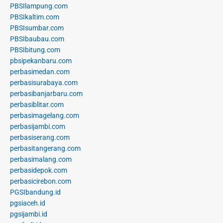
PBSIlampung.com
PBSIkaltim.com
PBSIsumbar.com
PBSIbaubau.com
PBSIbitung.com
pbsipekanbaru.com
perbasimedan.com
perbasisurabaya.com
perbasibanjarbaru.com
perbasiblitar.com
perbasimagelang.com
perbasijambi.com
perbasiserang.com
perbasitangerang.com
perbasimalang.com
perbasidepok.com
perbasicirebon.com
PGSIbandung.id
pgsiaceh.id
pgsijambi.id