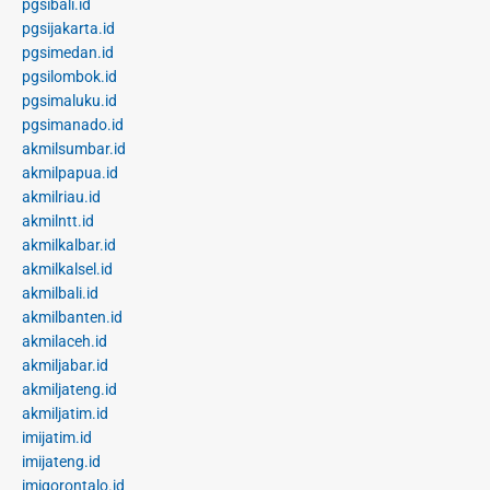
pgsibali.id
pgsijakarta.id
pgsimedan.id
pgsilombok.id
pgsimaluku.id
pgsimanado.id
akmilsumbar.id
akmilpapua.id
akmilriau.id
akmilntt.id
akmilkalbar.id
akmilkalsel.id
akmilbali.id
akmilbanten.id
akmilaceh.id
akmiljabar.id
akmiljateng.id
akmiljatim.id
imijatim.id
imijateng.id
imigorontalo.id