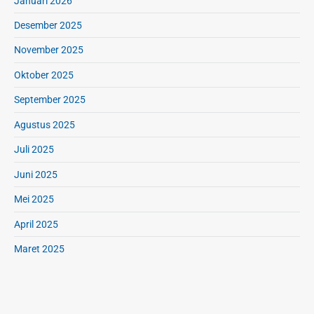
Januari 2026
e
r
Desember 2025
a
November 2025
s
M
Oktober 2025
e
September 2025
r
a
Agustus 2025
h
Juli 2025
Juni 2025
Mei 2025
April 2025
Maret 2025