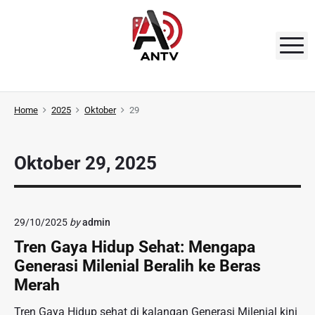
S
k
i
M
p
t
A
o
N
Home
2025
Oktober
29
c
o
T
n
V
Oktober 29, 2025
t
e
n
t
29/10/2025
by
admin
Tren Gaya Hidup Sehat: Mengapa
Generasi Milenial Beralih ke Beras
Merah
Tren Gaya Hidup sehat di kalangan Generasi Milenial kini