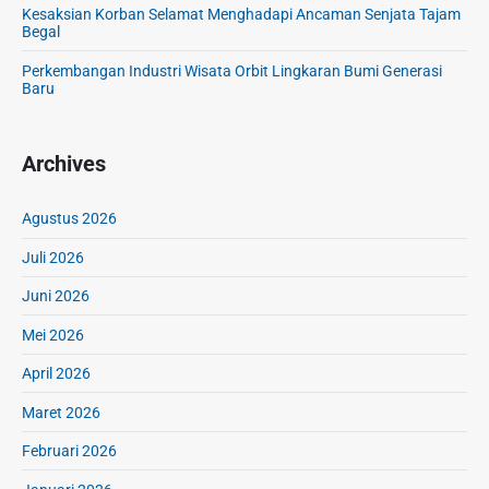
Kesaksian Korban Selamat Menghadapi Ancaman Senjata Tajam
s
Begal
i
Perkembangan Industri Wisata Orbit Lingkaran Bumi Generasi
M
Baru
i
l
e
Archives
n
i
a
Agustus 2026
l
Juli 2026
B
e
Juni 2026
r
Mei 2026
a
l
April 2026
i
h
Maret 2026
k
Februari 2026
e
B