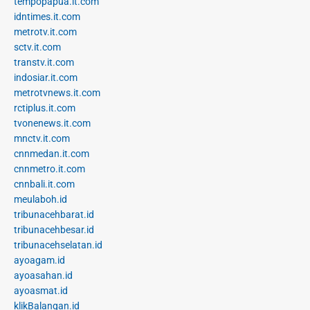
tempopapua.it.com
idntimes.it.com
metrotv.it.com
sctv.it.com
transtv.it.com
indosiar.it.com
metrotvnews.it.com
rctiplus.it.com
tvonenews.it.com
mnctv.it.com
cnnmedan.it.com
cnnmetro.it.com
cnnbali.it.com
meulaboh.id
tribunacehbarat.id
tribunacehbesar.id
tribunacehselatan.id
ayoagam.id
ayoasahan.id
ayoasmat.id
klikBalangan.id