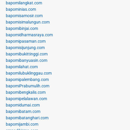
bapomilangkat.com
bapominias.com
bapomisamosir.com
bapomisimalungun.com
bapomibinjai.com
bapomidharmasraya.com
bapomipasaman.com
bapomisijunjung.com
bapomibukittinggi.com
bapomibanyuasin.com
bapomilahat.com
bapomilubuklinggau.com
bapomipalembang.com
bapomiPrabumulih.com
bapomibengkalis.com
bapomipelalawan.com
bapomidumai.com
bapomibatam.com
bapomibatanghari.com
bapomijambi.com