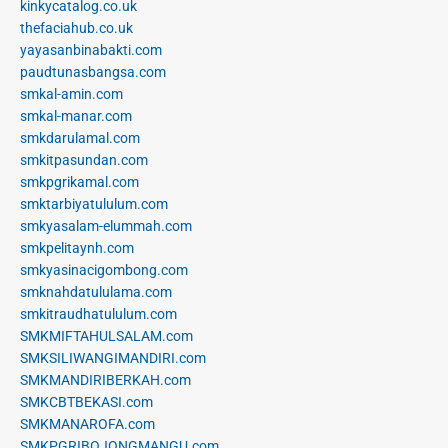
kinkycatalog.co.uk
thefaciahub.co.uk
yayasanbinabakti.com
paudtunasbangsa.com
smkal-amin.com
smkal-manar.com
smkdarulamal.com
smkitpasundan.com
smkpgrikamal.com
smktarbiyatululum.com
smkyasalam-elummah.com
smkpelitaynh.com
smkyasinacigombong.com
smknahdatululama.com
smkitraudhatululum.com
SMKMIFTAHULSALAM.com
SMKSILIWANGIMANDIRI.com
SMKMANDIRIBERKAH.com
SMKCBTBEKASI.com
SMKMANAROFA.com
SMKPGRIBOJONGMANGU.com