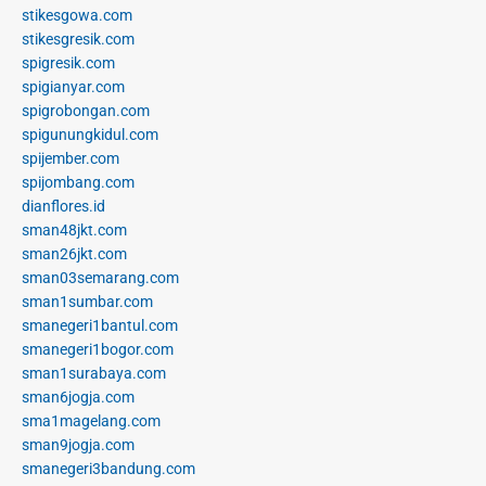
stikesgowa.com
stikesgresik.com
spigresik.com
spigianyar.com
spigrobongan.com
spigunungkidul.com
spijember.com
spijombang.com
dianflores.id
sman48jkt.com
sman26jkt.com
sman03semarang.com
sman1sumbar.com
smanegeri1bantul.com
smanegeri1bogor.com
sman1surabaya.com
sman6jogja.com
sma1magelang.com
sman9jogja.com
smanegeri3bandung.com