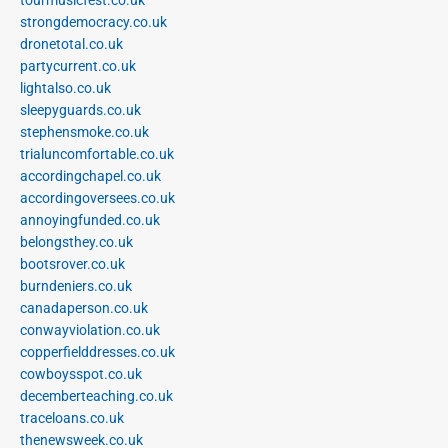
strongdemocracy.co.uk
dronetotal.co.uk
partycurrent.co.uk
lightalso.co.uk
sleepyguards.co.uk
stephensmoke.co.uk
trialuncomfortable.co.uk
accordingchapel.co.uk
accordingoversees.co.uk
annoyingfunded.co.uk
belongsthey.co.uk
bootsrover.co.uk
burndeniers.co.uk
canadaperson.co.uk
conwayviolation.co.uk
copperfielddresses.co.uk
cowboysspot.co.uk
decemberteaching.co.uk
traceloans.co.uk
thenewsweek.co.uk