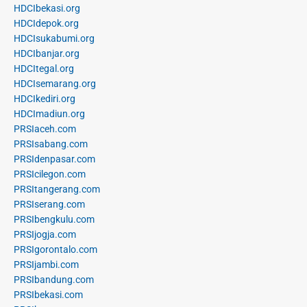
HDCIbekasi.org
HDCIdepok.org
HDCIsukabumi.org
HDCIbanjar.org
HDCItegal.org
HDCIsemarang.org
HDCIkediri.org
HDCImadiun.org
PRSIaceh.com
PRSIsabang.com
PRSIdenpasar.com
PRSIcilegon.com
PRSItangerang.com
PRSIserang.com
PRSIbengkulu.com
PRSIjogja.com
PRSIgorontalo.com
PRSIjambi.com
PRSIbandung.com
PRSIbekasi.com