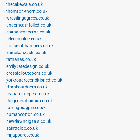
thecakewala.co.uk
thomson-thorn.co.uk
wrestlingagrees.co.uk
underneathfoiled.co.uk
spanosconcerns.co.uk
telecomblue.co.uk
house-of-hampers.co.uk
yumekanzashi.co.uk
fatnanas.co.uk
emilykatedesign.co.uk
crossfelloutdoors.co.uk
yorkroadreconditioned.co.uk
rfrankoutdoors.co.uk
teaparentrepeat.co.uk
thegenerationhub.co.uk
talkingmagpie.co.uk
humancotton.co.uk
newdawndigitals.co.uk
saintfelice.co.uk
mrjapparel.co.uk