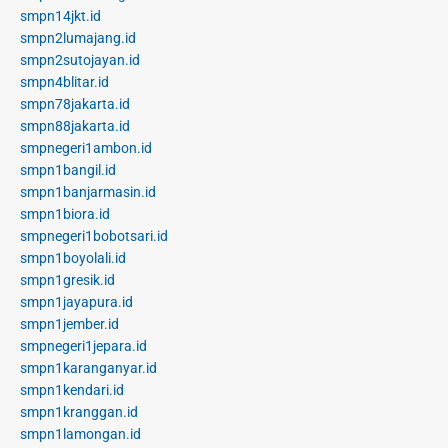
smpn14jkt.id
smpn2lumajang.id
smpn2sutojayan.id
smpn4blitar.id
smpn78jakarta.id
smpn88jakarta.id
smpnegeri1ambon.id
smpn1bangil.id
smpn1banjarmasin.id
smpn1biora.id
smpnegeri1bobotsari.id
smpn1boyolali.id
smpn1gresik.id
smpn1jayapura.id
smpn1jember.id
smpnegeri1jepara.id
smpn1karanganyar.id
smpn1kendari.id
smpn1kranggan.id
smpn1lamongan.id