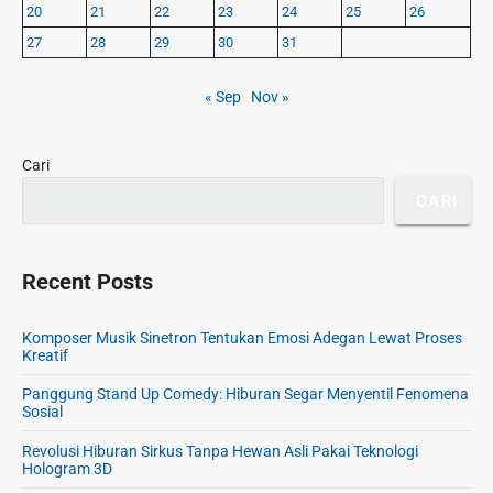
y
u
20
21
22
23
24
25
26
S
p
27
28
29
30
31
i
S
d
e
e
« Sep
Nov »
h
b
a
a
t
r
Cari
:
CARI
M
e
n
g
Recent Posts
a
p
Komposer Musik Sinetron Tentukan Emosi Adegan Lewat Proses
a
Kreatif
G
Panggung Stand Up Comedy: Hiburan Segar Menyentil Fenomena
e
Sosial
n
e
Revolusi Hiburan Sirkus Tanpa Hewan Asli Pakai Teknologi
Hologram 3D
r
a