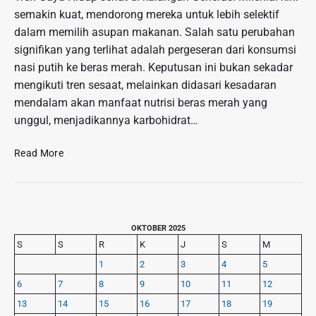
semakin kuat, mendorong mereka untuk lebih selektif
dalam memilih asupan makanan. Salah satu perubahan
signifikan yang terlihat adalah pergeseran dari konsumsi
nasi putih ke beras merah. Keputusan ini bukan sekadar
mengikuti tren sesaat, melainkan didasari kesadaran
mendalam akan manfaat nutrisi beras merah yang
unggul, menjadikannya karbohidrat…
T
Read More
r
e
n
G
P
a
OKTOBER 2025
r
y
S
S
R
K
J
S
M
i
a
1
2
3
4
5
m
H
6
7
8
9
10
11
12
a
i
r
13
14
15
16
17
18
19
d