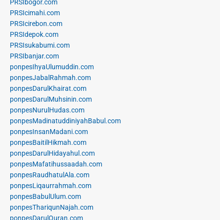
PRSIbogor.com
PRSIcimahi.com
PRSIcirebon.com
PRSIdepok.com
PRSIsukabumi.com
PRSIbanjar.com
ponpesIhyaUlumuddin.com
ponpesJabalRahmah.com
ponpesDarulKhairat.com
ponpesDarulMuhsinin.com
ponpesNurulHudas.com
ponpesMadinatuddiniyahBabul.com
ponpesInsanMadani.com
ponpesBaitilHikmah.com
ponpesDarulHidayahul.com
ponpesMafatihussaadah.com
ponpesRaudhatulAla.com
ponpesLiqaurrahmah.com
ponpesBabulUlum.com
ponpesThariqunNajah.com
ponpesDarulQuran.com