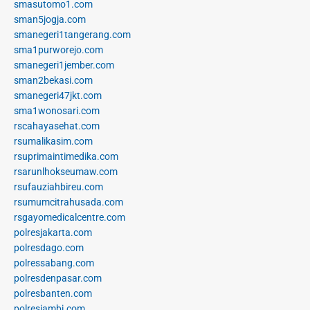
smasutomo1.com
sman5jogja.com
smanegeri1tangerang.com
sma1purworejo.com
smanegeri1jember.com
sman2bekasi.com
smanegeri47jkt.com
sma1wonosari.com
rscahayasehat.com
rsumalikasim.com
rsuprimaintimedika.com
rsarunlhokseumaw.com
rsufauziahbireu.com
rsumumcitrahusada.com
rsgayomedicalcentre.com
polresjakarta.com
polresdago.com
polressabang.com
polresdenpasar.com
polresbanten.com
polresjambi.com