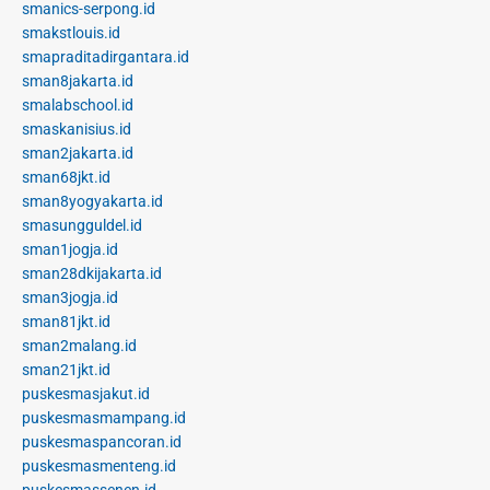
smanics-serpong.id
smakstlouis.id
smapraditadirgantara.id
sman8jakarta.id
smalabschool.id
smaskanisius.id
sman2jakarta.id
sman68jkt.id
sman8yogyakarta.id
smasungguldel.id
sman1jogja.id
sman28dkijakarta.id
sman3jogja.id
sman81jkt.id
sman2malang.id
sman21jkt.id
puskesmasjakut.id
puskesmasmampang.id
puskesmaspancoran.id
puskesmasmenteng.id
puskesmassenen.id