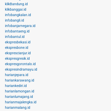
klikBandung.id
klikbanggai.id
infobangkalan.id
infobangli.id
infobanjarnegara.id
infobantaeng.id
infobantul.id
ekspresbekasi.id
ekspresbone.id
eksprescianjur.id
ekspresgresik.id
ekspresgorontalo.id
ekspresindramayu.id
harianjepara.id
hariankarawang.id
hariankediri.id
harianlamongan.id
harianlumajang.id
harianmajalengka.id
harianmalang.id