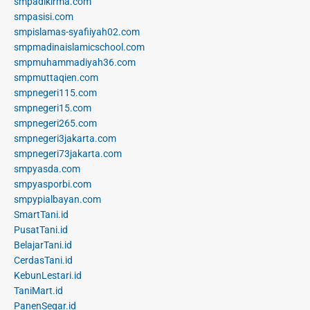
smpadikirma.com
smpasisi.com
smpislamas-syafiiyah02.com
smpmadinaislamicschool.com
smpmuhammadiyah36.com
smpmuttaqien.com
smpnegeri115.com
smpnegeri15.com
smpnegeri265.com
smpnegeri3jakarta.com
smpnegeri73jakarta.com
smpyasda.com
smpyasporbi.com
smpypialbayan.com
SmartTani.id
PusatTani.id
BelajarTani.id
CerdasTani.id
KebunLestari.id
TaniMart.id
PanenSegar.id