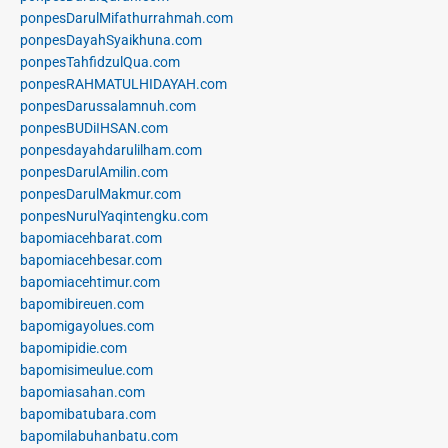
ponpesDarulMifathurrahmah.com
ponpesDayahSyaikhuna.com
ponpesTahfidzulQua.com
ponpesRAHMATULHIDAYAH.com
ponpesDarussalamnuh.com
ponpesBUDiIHSAN.com
ponpesdayahdarulilham.com
ponpesDarulAmilin.com
ponpesDarulMakmur.com
ponpesNurulYaqintengku.com
bapomiacehbarat.com
bapomiacehbesar.com
bapomiacehtimur.com
bapomibireuen.com
bapomigayolues.com
bapomipidie.com
bapomisimeulue.com
bapomiasahan.com
bapomibatubara.com
bapomilabuhanbatu.com