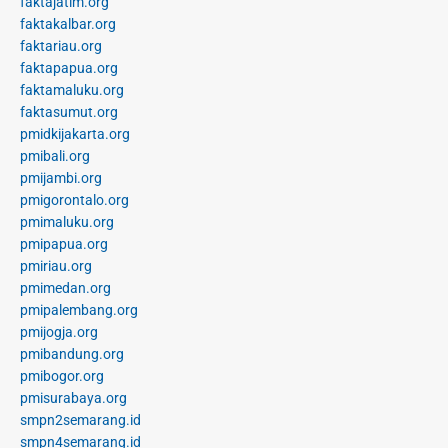
faktajatim.org
faktakalbar.org
faktariau.org
faktapapua.org
faktamaluku.org
faktasumut.org
pmidkijakarta.org
pmibali.org
pmijambi.org
pmigorontalo.org
pmimaluku.org
pmipapua.org
pmiriau.org
pmimedan.org
pmipalembang.org
pmijogja.org
pmibandung.org
pmibogor.org
pmisurabaya.org
smpn2semarang.id
smpn4semarang.id