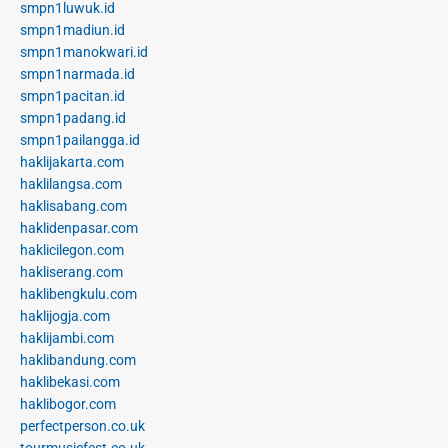
smpn1luwuk.id
smpn1madiun.id
smpn1manokwari.id
smpn1narmada.id
smpn1pacitan.id
smpn1padang.id
smpn1pailangga.id
haklijakarta.com
haklilangsa.com
haklisabang.com
haklidenpasar.com
haklicilegon.com
hakliserang.com
haklibengkulu.com
haklijogja.com
haklijambi.com
haklibandung.com
haklibekasi.com
haklibogor.com
perfectperson.co.uk
tourmusicfest.co.uk