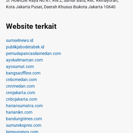
Jl. Howitzer Raya No.47, RW.2, Sumur Batu, Kec. Kemayoran,
Kota Jakarta Pusat, Daerah Khusus Ibukota Jakarta 10640
Website terkait
sumselnews.id
publikjabodetabek.id
pemudapancasilamedan.com
ayokalimantan.com
ayosumut.com
bangsaoffline.com
cnbcmedan.com
cnnmedan.com
cnnjakarta.com
cnbcjakarta.com
hariansumatra.com
harianikn.com
bandungtimes.com
sumutekspres.com
lampungpos.com