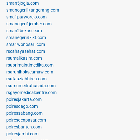
sman5jogja.com
smanegeri1tangerang.com
sma1purworejo.com
smanegeri1jember.com
sman2bekasi.com
smanegeri47jkt.com
sma1wonosari.com
rscahayasehat.com
rsumalikasim.com
rsuprimaintimedika.com
rsarunlhokseumaw.com
rsufauziahbireu.com
rsumumcitrahusada.com
rsgayomedicalcentre.com
polresjakarta.com
polresdago.com
polressabang.com
polresdenpasar.com
polresbanten.com
polresjambi.com