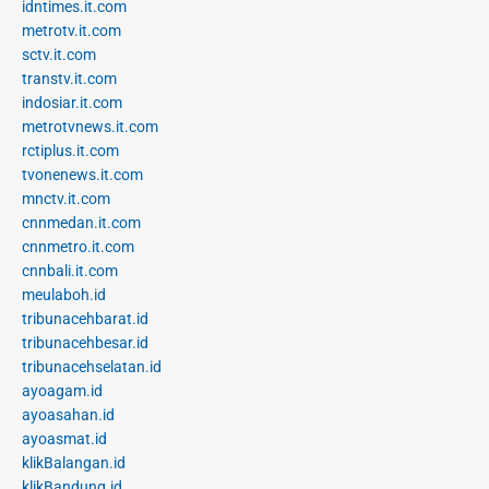
idntimes.it.com
metrotv.it.com
sctv.it.com
transtv.it.com
indosiar.it.com
metrotvnews.it.com
rctiplus.it.com
tvonenews.it.com
mnctv.it.com
cnnmedan.it.com
cnnmetro.it.com
cnnbali.it.com
meulaboh.id
tribunacehbarat.id
tribunacehbesar.id
tribunacehselatan.id
ayoagam.id
ayoasahan.id
ayoasmat.id
klikBalangan.id
klikBandung.id