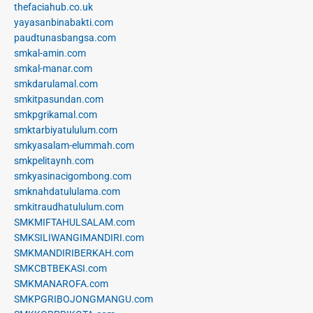
thefaciahub.co.uk
yayasanbinabakti.com
paudtunasbangsa.com
smkal-amin.com
smkal-manar.com
smkdarulamal.com
smkitpasundan.com
smkpgrikamal.com
smktarbiyatululum.com
smkyasalam-elummah.com
smkpelitaynh.com
smkyasinacigombong.com
smknahdatululama.com
smkitraudhatululum.com
SMKMIFTAHULSALAM.com
SMKSILIWANGIMANDIRI.com
SMKMANDIRIBERKAH.com
SMKCBTBEKASI.com
SMKMANAROFA.com
SMKPGRIBOJONGMANGU.com