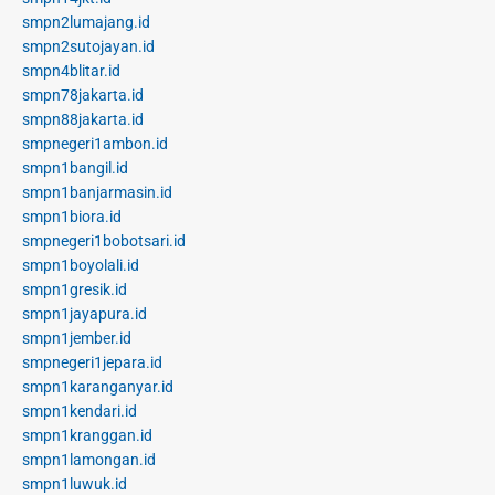
smpn2lumajang.id
smpn2sutojayan.id
smpn4blitar.id
smpn78jakarta.id
smpn88jakarta.id
smpnegeri1ambon.id
smpn1bangil.id
smpn1banjarmasin.id
smpn1biora.id
smpnegeri1bobotsari.id
smpn1boyolali.id
smpn1gresik.id
smpn1jayapura.id
smpn1jember.id
smpnegeri1jepara.id
smpn1karanganyar.id
smpn1kendari.id
smpn1kranggan.id
smpn1lamongan.id
smpn1luwuk.id