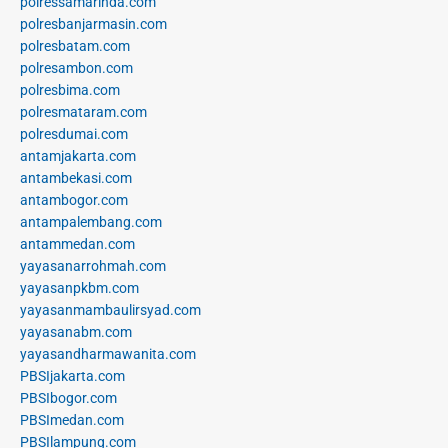
polressamarinda.com
polresbanjarmasin.com
polresbatam.com
polresambon.com
polresbima.com
polresmataram.com
polresdumai.com
antamjakarta.com
antambekasi.com
antambogor.com
antampalembang.com
antammedan.com
yayasanarrohmah.com
yayasanpkbm.com
yayasanmambaulirsyad.com
yayasanabm.com
yayasandharmawanita.com
PBSIjakarta.com
PBSIbogor.com
PBSImedan.com
PBSIlampung.com