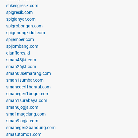
stikesgresik.com
spigresik.com
spigianyar.com
spigrobongan.com
spigunungkidul.com
spijember.com
spijombang.com
dianflores.id
sman48jkt.com
sman26jkt.com
sman03semarang.com
sman1sumbar.com
smanegeri1bantul.com
smanegeri1bogor.com
sman1surabaya.com
sman6jogja.com
sma1magelang.com
sman9jogja.com
smanegeri3bandung.com
smasutomo1.com