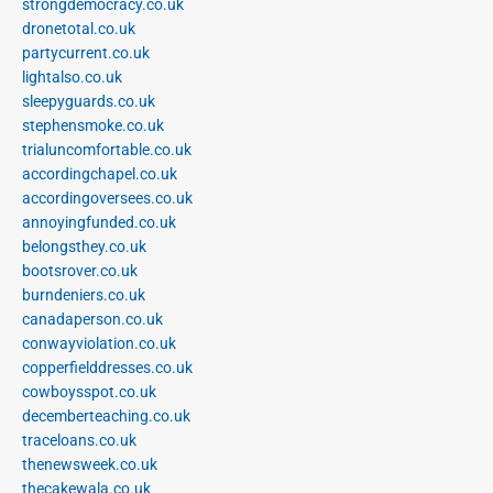
strongdemocracy.co.uk
dronetotal.co.uk
partycurrent.co.uk
lightalso.co.uk
sleepyguards.co.uk
stephensmoke.co.uk
trialuncomfortable.co.uk
accordingchapel.co.uk
accordingoversees.co.uk
annoyingfunded.co.uk
belongsthey.co.uk
bootsrover.co.uk
burndeniers.co.uk
canadaperson.co.uk
conwayviolation.co.uk
copperfielddresses.co.uk
cowboysspot.co.uk
decemberteaching.co.uk
traceloans.co.uk
thenewsweek.co.uk
thecakewala.co.uk