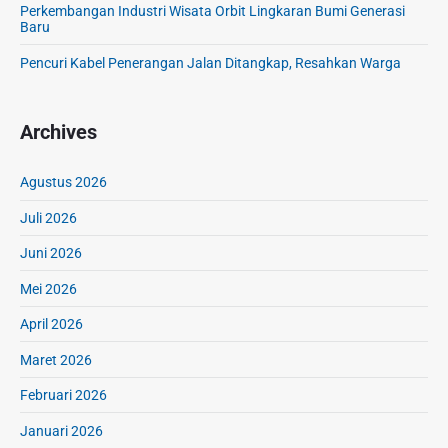
Perkembangan Industri Wisata Orbit Lingkaran Bumi Generasi
e
Baru
h
Pencuri Kabel Penerangan Jalan Ditangkap, Resahkan Warga
A
R
T
Archives
T
e
r
Agustus 2026
h
Juli 2026
a
d
Juni 2026
a
p
Mei 2026
K
April 2026
e
s
Maret 2026
e
l
Februari 2026
a
Januari 2026
m