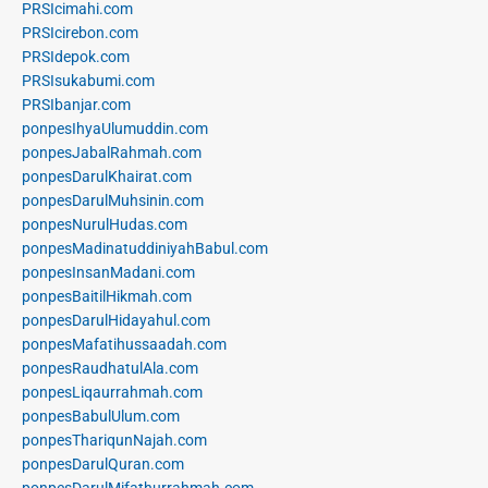
PRSIcimahi.com
PRSIcirebon.com
PRSIdepok.com
PRSIsukabumi.com
PRSIbanjar.com
ponpesIhyaUlumuddin.com
ponpesJabalRahmah.com
ponpesDarulKhairat.com
ponpesDarulMuhsinin.com
ponpesNurulHudas.com
ponpesMadinatuddiniyahBabul.com
ponpesInsanMadani.com
ponpesBaitilHikmah.com
ponpesDarulHidayahul.com
ponpesMafatihussaadah.com
ponpesRaudhatulAla.com
ponpesLiqaurrahmah.com
ponpesBabulUlum.com
ponpesThariqunNajah.com
ponpesDarulQuran.com
ponpesDarulMifathurrahmah.com