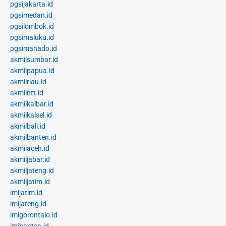
pgsijakarta.id
pgsimedan.id
pgsilombok.id
pgsimaluku.id
pgsimanado.id
akmilsumbar.id
akmilpapua.id
akmilriau.id
akmilntt.id
akmilkalbar.id
akmilkalsel.id
akmilbali.id
akmilbanten.id
akmilaceh.id
akmiljabar.id
akmiljateng.id
akmiljatim.id
imijatim.id
imijateng.id
imigorontalo.id
imibanten.id