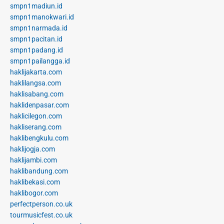
smpn1madiun.id
smpn1manokwari.id
smpn1narmada.id
smpn1pacitan.id
smpn1padang.id
smpn1pailangga.id
haklijakarta.com
haklilangsa.com
haklisabang.com
haklidenpasar.com
haklicilegon.com
hakliserang.com
haklibengkulu.com
haklijogja.com
haklijambi.com
haklibandung.com
haklibekasi.com
haklibogor.com
perfectperson.co.uk
tourmusicfest.co.uk