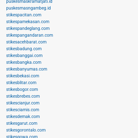
puskesmaskramatjati.id
puskesmasngambeg.id
stikespacitan.com
stikespamekasan.com
stikespandeglang.com
stikespangandaran.com
stikesacehbarat.com
stikesbadung.com
stikesbanggai.com
stikesbangka.com
stikesbanyumas.com
stikesbekasi.com
stikesblitar.com
stikesbogor.com
stikesbrebes.com
stikescianjur.com
stikesciamis.com
stikesdemak.com
stikesgarut.com
stikesgorontalo.com
stikesgowa.com