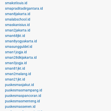
smakstlouis.id
smapraditadirgantara.id
sman8jakarta.id
smalabschool.id
smaskanisius.id
sman2jakarta.id
sman68jkt.id
sman8yogyakarta.id
smasungguldel.id
sman1jogja.id
sman28dkijakarta.id
sman3jogja.id
sman81jkt.id
sman2malang.id
sman21jkt.id
puskesmasjakut.id
puskesmasmampang.id
puskesmaspancoran.id
puskesmasmenteng.id
puskesmassenen.id