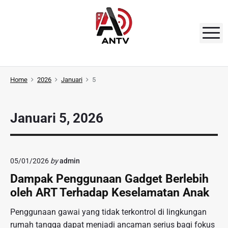
S
k
i
M
p
t
A
o
N
Home
2026
Januari
5
c
o
T
n
V
Januari 5, 2026
t
e
n
t
05/01/2026
by
admin
Dampak Penggunaan Gadget Berlebih
oleh ART Terhadap Keselamatan Anak
Penggunaan gawai yang tidak terkontrol di lingkungan
rumah tangga dapat menjadi ancaman serius bagi fokus