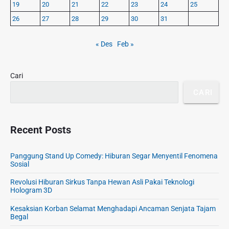
y
u
19
20
21
22
23
24
25
S
n
26
27
28
29
30
31
i
a
d
a
e
« Des
Feb »
n
b
G
a
a
r
Cari
d
CARI
g
e
t
B
Recent Posts
e
r
Panggung Stand Up Comedy: Hiburan Segar Menyentil Fenomena
l
Sosial
e
Revolusi Hiburan Sirkus Tanpa Hewan Asli Pakai Teknologi
b
Hologram 3D
i
h
Kesaksian Korban Selamat Menghadapi Ancaman Senjata Tajam
Begal
o
l