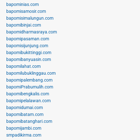
bapominias.com
bapomisamosir.com
bapomisimalungun.com
bapomibinjai.com
bapomidharmasraya.com
bapomipasaman.com
bapomisijunjung.com
bapomibukittinggi.com
bapomibanyuasin.com
bapomilahat.com
bapomilubuklinggau.com
bapomipalembang.com
bapomiPrabumulih.com
bapomibengkalis.com
bapomipelalawan.com
bapomidumai.com
bapomibatam.com
bapomibatanghari.com
bapomijambi.com
smpadikirma.com