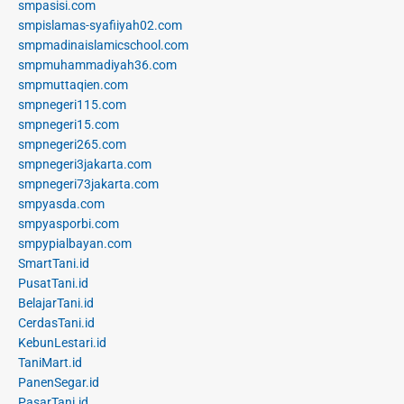
smpasisi.com
smpislamas-syafiiyah02.com
smpmadinaislamicschool.com
smpmuhammadiyah36.com
smpmuttaqien.com
smpnegeri115.com
smpnegeri15.com
smpnegeri265.com
smpnegeri3jakarta.com
smpnegeri73jakarta.com
smpyasda.com
smpyasporbi.com
smpypialbayan.com
SmartTani.id
PusatTani.id
BelajarTani.id
CerdasTani.id
KebunLestari.id
TaniMart.id
PanenSegar.id
PasarTani.id