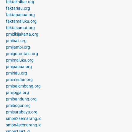
faktakalbar.org
faktariau.org
faktapapua.org
faktamaluku.org
faktasumut.org
pmidkijakarta.org
pmibali.org
pmijambi.org
pmigorontalo.org
pmimaluku.org
pmipapua.org
pmiriau.org
pmimedan.org
pmipalembang.org
pmijogja.org
pmibandung.org
pmibogor.org
pmisurabaya.org
smpn2semarang.id
smpn4semarang.id
smpn14jkt.id