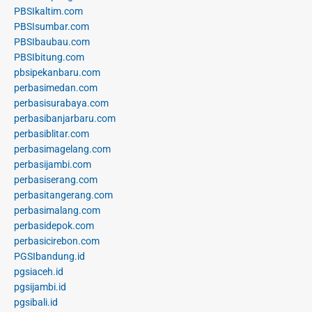
PBSIkaltim.com
PBSIsumbar.com
PBSIbaubau.com
PBSIbitung.com
pbsipekanbaru.com
perbasimedan.com
perbasisurabaya.com
perbasibanjarbaru.com
perbasiblitar.com
perbasimagelang.com
perbasijambi.com
perbasiserang.com
perbasitangerang.com
perbasimalang.com
perbasidepok.com
perbasicirebon.com
PGSIbandung.id
pgsiaceh.id
pgsijambi.id
pgsibali.id