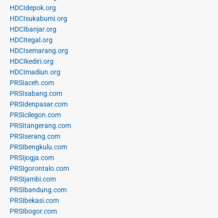
HDCIdepok.org
HDCIsukabumi.org
HDCIbanjar.org
HDCItegal.org
HDCIsemarang.org
HDCIkediri.org
HDCImadiun.org
PRSIaceh.com
PRSIsabang.com
PRSIdenpasar.com
PRSIcilegon.com
PRSItangerang.com
PRSIserang.com
PRSIbengkulu.com
PRSIjogja.com
PRSIgorontalo.com
PRSIjambi.com
PRSIbandung.com
PRSIbekasi.com
PRSIbogor.com