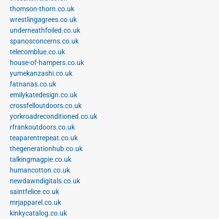
thomson-thorn.co.uk
wrestlingagrees.co.uk
underneathfoiled.co.uk
spanosconcerns.co.uk
telecomblue.co.uk
house-of-hampers.co.uk
yumekanzashi.co.uk
fatnanas.co.uk
emilykatedesign.co.uk
crossfelloutdoors.co.uk
yorkroadreconditioned.co.uk
rfrankoutdoors.co.uk
teaparentrepeat.co.uk
thegenerationhub.co.uk
talkingmagpie.co.uk
humancotton.co.uk
newdawndigitals.co.uk
saintfelice.co.uk
mrjapparel.co.uk
kinkycatalog.co.uk