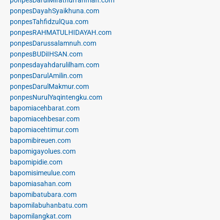
ponpesDayahSyaikhuna.com
ponpesTahfidzulQua.com
ponpesRAHMATULHIDAYAH.com
ponpesDarussalamnuh.com
ponpesBUDiIHSAN.com
ponpesdayahdarulilham.com
ponpesDarulAmilin.com
ponpesDarulMakmur.com
ponpesNurulYaqintengku.com
bapomiacehbarat.com
bapomiacehbesar.com
bapomiacehtimur.com
bapomibireuen.com
bapomigayolues.com
bapomipidie.com
bapomisimeulue.com
bapomiasahan.com
bapomibatubara.com
bapomilabuhanbatu.com
bapomilangkat.com