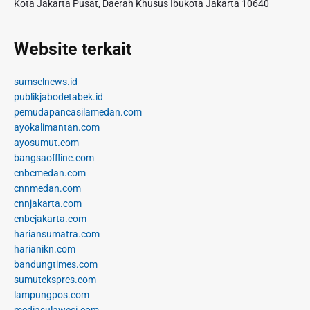
Kota Jakarta Pusat, Daerah Khusus Ibukota Jakarta 10640
Website terkait
sumselnews.id
publikjabodetabek.id
pemudapancasilamedan.com
ayokalimantan.com
ayosumut.com
bangsaoffline.com
cnbcmedan.com
cnnmedan.com
cnnjakarta.com
cnbcjakarta.com
hariansumatra.com
harianikn.com
bandungtimes.com
sumutekspres.com
lampungpos.com
mediasulawesi.com