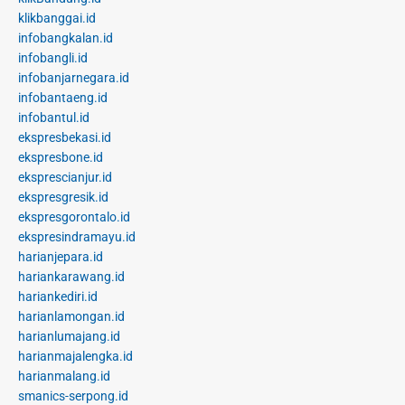
klikbanggai.id
infobangkalan.id
infobangli.id
infobanjarnegara.id
infobantaeng.id
infobantul.id
ekspresbekasi.id
ekspresbone.id
eksprescianjur.id
ekspresgresik.id
ekspresgorontalo.id
ekspresindramayu.id
harianjepara.id
hariankarawang.id
hariankediri.id
harianlamongan.id
harianlumajang.id
harianmajalengka.id
harianmalang.id
smanics-serpong.id