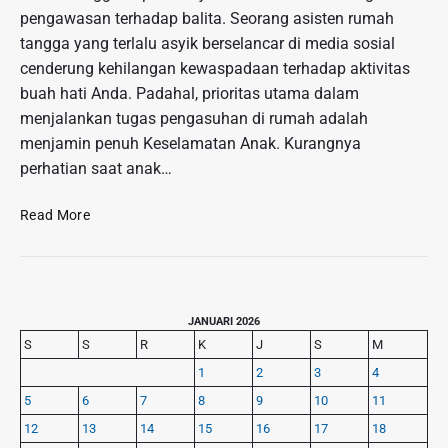
pengawasan terhadap balita. Seorang asisten rumah
tangga yang terlalu asyik berselancar di media sosial
cenderung kehilangan kewaspadaan terhadap aktivitas
buah hati Anda. Padahal, prioritas utama dalam
menjalankan tugas pengasuhan di rumah adalah
menjamin penuh Keselamatan Anak. Kurangnya
perhatian saat anak…
D
Read More
a
m
p
a
P
k
JANUARI 2026
r
P
S
S
R
K
J
S
M
i
e
1
2
3
4
m
n
5
6
7
8
9
10
11
a
g
r
12
13
14
15
16
17
18
g