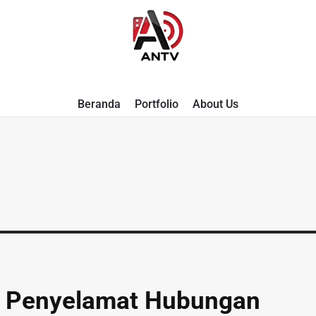
A
Beranda
Portfolio
About Us
N
T
V
u Penyelamat Hubungan