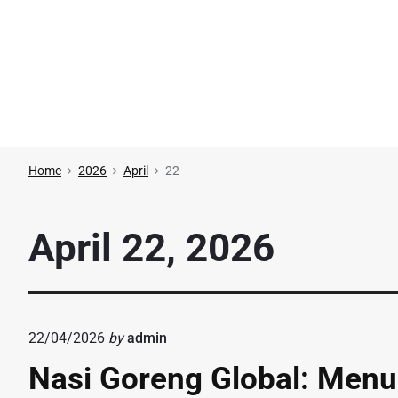
S
k
i
p
t
o
c
Home
2026
April
22
o
n
April 22, 2026
t
e
n
t
22/04/2026
by
admin
Nasi Goreng Global: Men