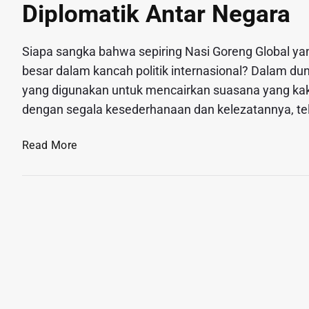
Diplomatik Antar Negara
Siapa sangka bahwa sepiring Nasi Goreng Global yan
besar dalam kancah politik internasional? Dalam dun
yang digunakan untuk mencairkan suasana yang kak
dengan segala kesederhanaan dan kelezatannya, tel
N
Read More
a
s
i
G
o
r
e
n
g