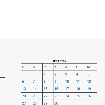
P
APRIL 2026
S
S
R
K
J
S
M
r
1
2
3
4
5
i
6
7
8
9
10
11
12
m
13
14
15
16
17
18
19
a
20
21
22
23
24
25
26
r
y
27
28
29
30