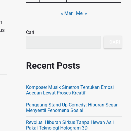
S
« Mar
Mei »
i
n
d
us
Cari
e
b
CARI
a
r
Recent Posts
Komposer Musik Sinetron Tentukan Emosi
Adegan Lewat Proses Kreatif
Panggung Stand Up Comedy: Hiburan Segar
Menyentil Fenomena Sosial
Revolusi Hiburan Sirkus Tanpa Hewan Asli
Pakai Teknologi Hologram 3D