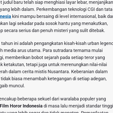
 judul baru telah siap menghiasi layar lebar, menjanjika
yang lebih dalam. Perkembangan teknologi CGI dan tata
onesia
kini mampu bersaing di level internasional, baik dar
bukan lagi sekadar pada sosok hantu yang menakutkan,
p secara serius dan penuh misteri yang sulit ditebak.
a
tahun ini adalah pengangkatan kisah-kisah urban legen
eh media arus utama. Para sutradara ternama mulai
gi, memberikan bobot sejarah pada setiap teror yang
ak ketakutan, tetapi juga untuk merenungkan nilai-nilai
rah dalam cerita mistis Nusantara. Keberanian dalam
tidak biasa menambah ketegangan di setiap adegan,
gaib muncul.
 mencakup beberapa sekuel dari waralaba populer yang
Film Horor Indonesia
di masa lalu menjadi standar tingg
atu yang lebih segar dan tidak monoton. Pemanfaatan