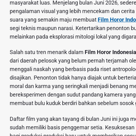
masyarakat luas. Menjelang bulan Juni 2026, sederet
pengalaman visual yang lebih mencekam dan cerita 
suara yang semakin maju membuat
Film Horor Ind
segi teknis maupun narasi. Ketertarikan penonton 
melainkan pada eksplorasi mitologi lokal yang digara
Salah satu tren menarik dalam
Film Horor Indonesi
dari daerah pelosok yang belum pernah terjamah ol
menggali naskah yang berbasis pada riset antropolo
disajikan. Penonton tidak hanya diajak untuk berteri
moral dan karma yang seringkali menjadi benang me
bereksperimen dengan sudut pandang kamera yang 
membuat bulu kuduk berdiri bahkan sebelum sosok 
Daftar film yang akan tayang di bulan Juni ini juga
sudah memiliki basis penggemar setia. Kesuksesan
bagi produksi-produksi baru untuk memberikan sesu