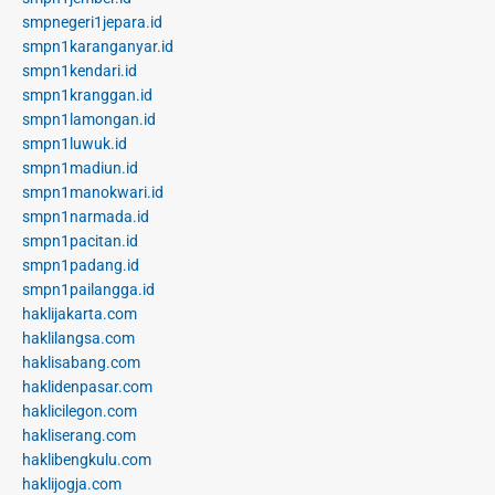
smpnegeri1jepara.id
smpn1karanganyar.id
smpn1kendari.id
smpn1kranggan.id
smpn1lamongan.id
smpn1luwuk.id
smpn1madiun.id
smpn1manokwari.id
smpn1narmada.id
smpn1pacitan.id
smpn1padang.id
smpn1pailangga.id
haklijakarta.com
haklilangsa.com
haklisabang.com
haklidenpasar.com
haklicilegon.com
hakliserang.com
haklibengkulu.com
haklijogja.com