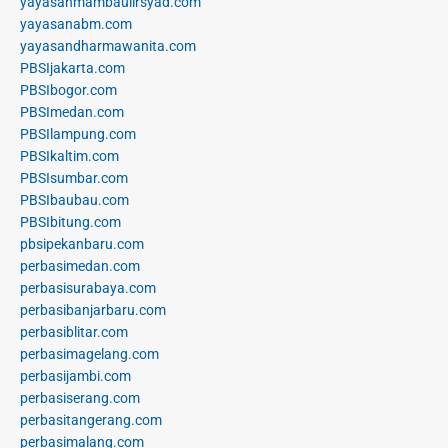
yayasanmambaulirsyad.com
yayasanabm.com
yayasandharmawanita.com
PBSIjakarta.com
PBSIbogor.com
PBSImedan.com
PBSIlampung.com
PBSIkaltim.com
PBSIsumbar.com
PBSIbaubau.com
PBSIbitung.com
pbsipekanbaru.com
perbasimedan.com
perbasisurabaya.com
perbasibanjarbaru.com
perbasiblitar.com
perbasimagelang.com
perbasijambi.com
perbasiserang.com
perbasitangerang.com
perbasimalang.com