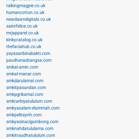
talkingmagpie.co.uk
humancotton.co.uk
newdawndigitals.co.uk
saintfelice.co.uk
mrjapparel.co.uk
kinkycatalog.co.uk
thefaciahub.co.uk
yayasanbinabakti.com
paudtunasbangsa.com
smkal-amin.com
smkal-manar.com
smkdarulamal.com
smkitpasundan.com
smkpgrikamal.com
smktarbiyatululum.com
smkyasalam-elummah.com
smkpelitaynh.com
smkyasinacigombong.com
smknahdatululama.com
smkitraudhatululum.com