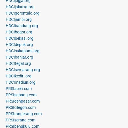
HDCIjogja.org
HDCIjakarta.org
HDCIgorontalo.org
HDCIjambi.org
HDCIbandung.org
HDCIbogor.org
HDCIbekasi.org
HDCIdepok.org
HDCIsukabumi.org
HDCIbanjar.org
HDCItegal.org
HDCIsemarang.org
HDCIkediri.org
HDCImadiun.org
PRSIaceh.com
PRSIsabang.com
PRSIdenpasar.com
PRSIcilegon.com
PRSItangerang.com
PRSIserang.com
PRSIbengkulu.com