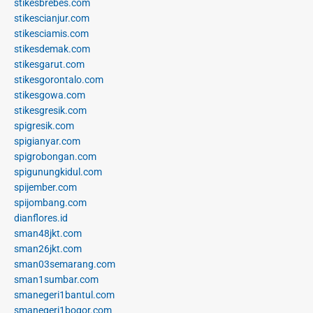
stikesbrebes.com
stikescianjur.com
stikesciamis.com
stikesdemak.com
stikesgarut.com
stikesgorontalo.com
stikesgowa.com
stikesgresik.com
spigresik.com
spigianyar.com
spigrobongan.com
spigunungkidul.com
spijember.com
spijombang.com
dianflores.id
sman48jkt.com
sman26jkt.com
sman03semarang.com
sman1sumbar.com
smanegeri1bantul.com
smanegeri1bogor.com