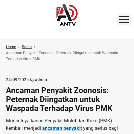
S
k
i
M
p
t
A
o
N
Home
Berita
c
Ancaman Penyakit Zoonosis: Peternak Diingatkan untuk Waspada
o
T
Terhadap Virus PMK
n
V
t
e
24/09/2025
by
admin
n
Ancaman Penyakit Zoonosis:
t
Peternak Diingatkan untuk
Waspada Terhadap Virus PMK
Munculnya kasus Penyakit Mulut dan Kuku (PMK)
kembali menjadi
ancaman penyakit
yang serius bagi