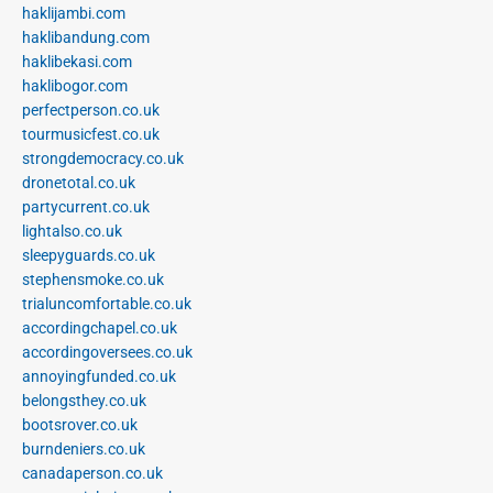
haklijambi.com
haklibandung.com
haklibekasi.com
haklibogor.com
perfectperson.co.uk
tourmusicfest.co.uk
strongdemocracy.co.uk
dronetotal.co.uk
partycurrent.co.uk
lightalso.co.uk
sleepyguards.co.uk
stephensmoke.co.uk
trialuncomfortable.co.uk
accordingchapel.co.uk
accordingoversees.co.uk
annoyingfunded.co.uk
belongsthey.co.uk
bootsrover.co.uk
burndeniers.co.uk
canadaperson.co.uk