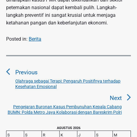
peternakan nasional dapat kembali pulih. Langkah-
langkah preventif ini sangat krusial untuk menjaga
ketahanan pangan dan keberlanjutan ekonomi.
Posted in:
Berita
N
a
Previous
v
i
Olahraga sebagai Terapi: Pengaruh Positifnya terhadap
P
Kesehatan Emosional
g
r
a
e
Next
v
s
Pengejaran Buronan Kasus Pembunuhan Kepala Cabang
N
i
BUMN: Polda Metro Jaya Kolaborasi dengan Bareskrim Polri
i
e
o
p
x
u
P
AGUSTUS 2026
o
t
r
s
S
S
R
K
J
S
M