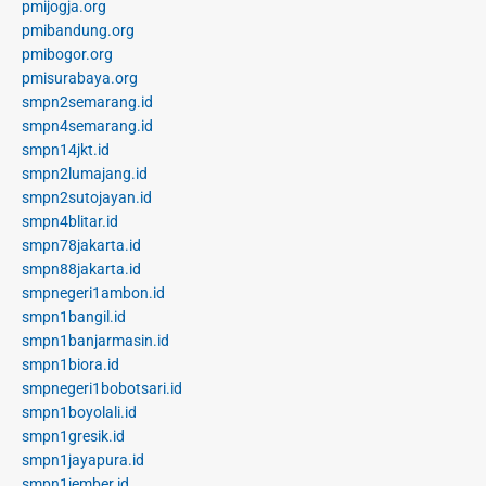
pmijogja.org
pmibandung.org
pmibogor.org
pmisurabaya.org
smpn2semarang.id
smpn4semarang.id
smpn14jkt.id
smpn2lumajang.id
smpn2sutojayan.id
smpn4blitar.id
smpn78jakarta.id
smpn88jakarta.id
smpnegeri1ambon.id
smpn1bangil.id
smpn1banjarmasin.id
smpn1biora.id
smpnegeri1bobotsari.id
smpn1boyolali.id
smpn1gresik.id
smpn1jayapura.id
smpn1jember.id