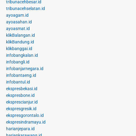
tribunacehbesar.id
tribunacehselatan.id
ayoagam.id
ayoasahan.id
ayoasmat.id
klikBalangan.id
klikBandung.id
klikbanggai.id
infobangkalan.id
infobangli.id
infobanjarnegara.id
infobantaeng.id
infobantul.id
ekspresbekasi.id
ekspresbone.id
eksprescianjur.id
ekspresgresik.id
ekspresgorontalo.id
ekspresindramayu.id
harianjepara.id
hariankarawang.id