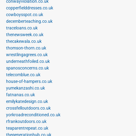
conwayviolation.co.uk
copperfielddresses.co.uk
cowboysspot.co.uk
decemberteaching.co.uk
traceloans.co.uk
thenewsweek.co.uk
thecakewala.co.uk
thomson-thorn.co.uk
wrestlingagrees.co.uk
underneathfoiled.co.uk
spanosconcerns.co.uk
telecomblue.co.uk
house-of-hampers.co.uk
yumekanzashi.co.uk
fatnanas.co.uk
emilykatedesign.co.uk
crossfelloutdoors.co.uk
yorkroadreconditioned.co.uk
rfrankoutdoors.co.uk
teaparentrepeat.co.uk
thegenerationhub.co.uk