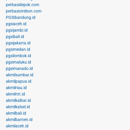
perbasidepok.com
perbasicirebon.com
PGSIbandung.id
pgsiaceh.id
pgsijambi.id
pgsibali.id
pgsijakarta.id
pgsimedan.id
pgsilombok.id
pgsimaluku.id
pgsimanado.id
akmilsumbar.id
akmilpapua.id
akmilriau.id
akmilntt.id
akmilkalbar.id
akmilkalsel.id
akmilbali.id
akmilbanten.id
akmilaceh.id