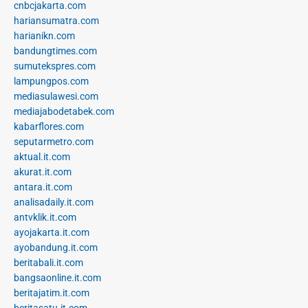
cnbcjakarta.com
hariansumatra.com
harianikn.com
bandungtimes.com
sumutekspres.com
lampungpos.com
mediasulawesi.com
mediajabodetabek.com
kabarflores.com
seputarmetro.com
aktual.it.com
akurat.it.com
antara.it.com
analisadaily.it.com
antvklik.it.com
ayojakarta.it.com
ayobandung.it.com
beritabali.it.com
bangsaonline.it.com
beritajatim.it.com