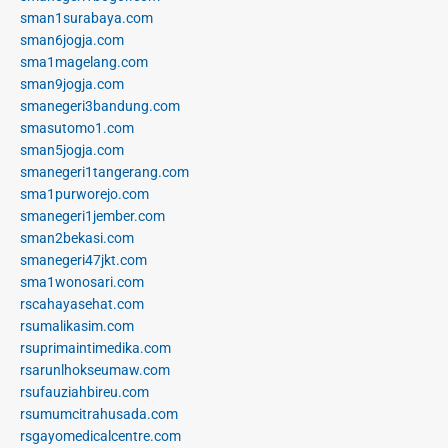
sman1surabaya.com
sman6jogja.com
sma1magelang.com
sman9jogja.com
smanegeri3bandung.com
smasutomo1.com
sman5jogja.com
smanegeri1tangerang.com
sma1purworejo.com
smanegeri1jember.com
sman2bekasi.com
smanegeri47jkt.com
sma1wonosari.com
rscahayasehat.com
rsumalikasim.com
rsuprimaintimedika.com
rsarunlhokseumaw.com
rsufauziahbireu.com
rsumumcitrahusada.com
rsgayomedicalcentre.com