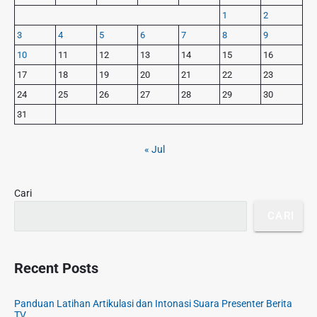
s
p
i
p
1
2
o
m
o
3
4
5
6
7
8
9
s
a
s
r
t
10
11
12
13
14
15
16
t
y
:
17
18
19
20
21
22
23
S
:
24
25
26
27
28
29
30
i
d
31
e
b
« Jul
a
r
Cari
CARI
Recent Posts
Panduan Latihan Artikulasi dan Intonasi Suara Presenter Berita
TV