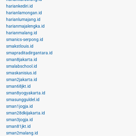
hariankediri.id
harianlamongan.id
harianlumajang.id
harianmajalengka.id
harianmalang.id
smanics-serpong.id
smakstlouis.id
smapraditadirgantara.id
sman8jakarta.id
smalabschool.id
smaskanisius.id
sman2jakarta.id
sman68jkt.id
sman8yogyakarta.id
smasungguldel.id
sman1jogja.id
sman28dkijakarta.id
sman3jogja.id
sman81jkt.id
sman2malang.id