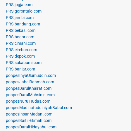
PRSIjogja.com
PRSIgorontalo.com
PRSIjambi.com
PRSIbandung.com
PRSIbekasi.com
PRSIbogor.com
PRSIcimahi.com
PRSIcirebon.com
PRSIdepok.com
PRSIsukabumi.com
PRSIbanjar.com
ponpesIhyaUlumuddin.com
ponpesJabalRahmah.com
ponpesDarulKhairat.com
ponpesDarulMuhsinin.com
ponpesNurulHudas.com
ponpesMadinatuddiniyahBabul.com
ponpesInsanMadani.com
ponpesBaitilHikmah.com
ponpesDarulHidayahul.com