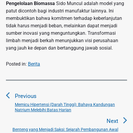
Pengelolaan Biomassa
Sido Muncul adalah model yang
patut dicontoh bagi industri manufaktur lainnya. Ini
membuktikan bahwa komitmen terhadap keberlanjutan
tidak harus menjadi beban, melainkan dapat menjadi
sumber inovasi yang menguntungkan. Transformasi
limbah menjadi berkah menunjukkan visi perusahaan
yang jauh ke depan dan bertanggung jawab sosial.
Posted in:
Berita
N
a
Previous
v
i
Memicu Hipertensi (Darah Tinggi): Bahaya Kandungan
P
Natrium Melebihi Batas Harian
g
r
a
e
Next
v
s
Benteng yang Menjadi Saksi: Sejarah Pembangunan Awal
N