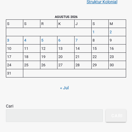
i
Struktur Kolonial
i
e
o
p
x
u
P
AGUSTUS 2026
o
t
r
s
S
S
R
K
J
S
M
s
p
i
p
1
2
o
m
o
3
4
5
6
7
8
9
s
a
s
r
t
10
11
12
13
14
15
16
t
y
:
17
18
19
20
21
22
23
S
:
24
25
26
27
28
29
30
i
d
31
e
b
« Jul
a
r
Cari
CARI