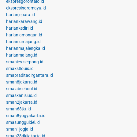
ekspresgorontalo.id
ekspresindramayu.id
harianjepara.id
hariankarawang.id
hariankediri.id
harianlamongan.id
harianlumajang.id
harianmajalengka.id
harianmalang.id
smanics-serpong.id
smakstlouis.id
smapraditadirgantara.id
sman8jakarta.id
smalabschool.id
smaskanisius.id
sman2jakarta.id
sman68jkt.id
sman8yogyakarta.id
smasungguldel.id
sman1jogja.id
sman28dkijakarta.id