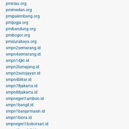
pmiriau.org
pmimedan.org
pmipalembang.org
pmijogja.org
pmibandung.org
pmibogor.org
pmisurabaya.org
smpn2semarang.id
smpn4semarang.id
smpn14jkt.id
smpn2lumajang.id
smpn2sutojayan.id
smpn4blitar.id
smpn78jakarta.id
smpn88jakarta.id
smpnegeri1ambon.id
smpn1bangil.id
smpn1banjarmasin.id
smpn1biora.id
smpnegeri1bobotsari.id