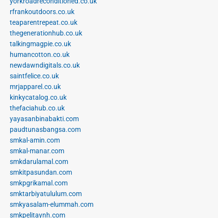
yorkroadreconditioned.co.uk
rfrankoutdoors.co.uk
teaparentrepeat.co.uk
thegenerationhub.co.uk
talkingmagpie.co.uk
humancotton.co.uk
newdawndigitals.co.uk
saintfelice.co.uk
mrjapparel.co.uk
kinkycatalog.co.uk
thefaciahub.co.uk
yayasanbinabakti.com
paudtunasbangsa.com
smkal-amin.com
smkal-manar.com
smkdarulamal.com
smkitpasundan.com
smkpgrikamal.com
smktarbiyatululum.com
smkyasalam-elummah.com
smkpelitaynh.com