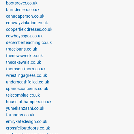
bootsrover.co.uk
burndeniers.co.uk
canadaperson.co.uk
conwayviolation.co.uk
copperfielddresses.co.uk
cowboysspot.co.uk
decemberteaching.co.uk
traceloans.co.uk
thenewsweek.co.uk
thecakewala.co.uk
thomson-thorn.co.uk
wrestlingagrees.co.uk
underneathfoiled.co.uk
spanosconcerns.co.uk
telecomblue.co.uk
house-of-hampers.co.uk
yumekanzashi.co.uk
fatnanas.co.uk
emilykatedesign.co.uk
crossfelloutdoors.co.uk