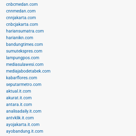
cnbcmedan.com
cnnmedan.com
cnnjakarta.com
cnbcjakarta.com
hariansumatra.com
harianikn.com
bandungtimes.com
sumutekspres.com
lampungpos.com
mediasulawesi.com
mediajabodetabek.com
kabarflores.com
seputarmetro.com
aktual.it.com
akurat.it.com
antara.it.com
analisadaily.it.com
antvklik.it.com
ayojakarta.it.com
ayobandung.it.com