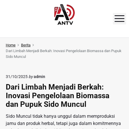
S
k
i
M
p
t
A
o
N
Home
Berita
c
Dari Limbah Menjadi Berkah: Inovasi Pengelolaan Biomassa dan Pupuk
o
T
Sido Muncul
n
V
t
e
31/10/2025
by
admin
n
Dari Limbah Menjadi Berkah:
t
Inovasi Pengelolaan Biomassa
dan Pupuk Sido Muncul
Sido Muncul tidak hanya unggul dalam memproduksi
jamu dan produk herbal, tetapi juga dalam komitmennya