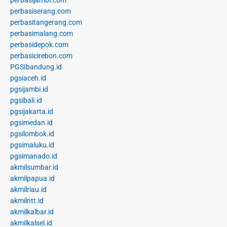
perbasiserang.com
perbasitangerang.com
perbasimalang.com
perbasidepok.com
perbasicirebon.com
PGSIbandung.id
pgsiaceh.id
pgsijambi.id
pgsibali.id
pgsijakarta.id
pgsimedan.id
pgsilombok.id
pgsimaluku.id
pgsimanado.id
akmilsumbar.id
akmilpapua.id
akmilriau.id
akmilntt.id
akmilkalbar.id
akmilkalsel.id