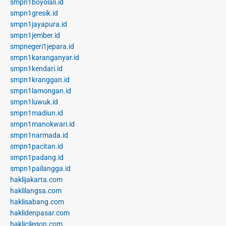
smpn1boyolali.id
smpn1gresik.id
smpn1jayapura.id
smpn1jember.id
smpnegeri1jepara.id
smpn1karanganyar.id
smpn1kendari.id
smpn1kranggan.id
smpn1lamongan.id
smpn1luwuk.id
smpn1madiun.id
smpn1manokwari.id
smpn1narmada.id
smpn1pacitan.id
smpn1padang.id
smpn1pailangga.id
haklijakarta.com
haklilangsa.com
haklisabang.com
haklidenpasar.com
haklicilegon.com