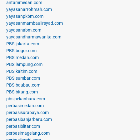
antammedan.com
yayasanarrohmah.com
yayasanpkbm.com
yayasanmambaulirsyad.com
yayasanabm.com
yayasandharmawanita.com
PBSIjakarta.com
PBSIbogor.com
PBSImedan.com
PBSIlampung.com
PBSIkaltim.com
PBSIsumbar.com
PBSIbaubau.com
PBSIbitung.com
pbsipekanbaru.com
perbasimedan.com
perbasisurabaya.com
perbasibanjarbaru.com
perbasiblitar.com
perbasimagelang.com
perbasijambi.com