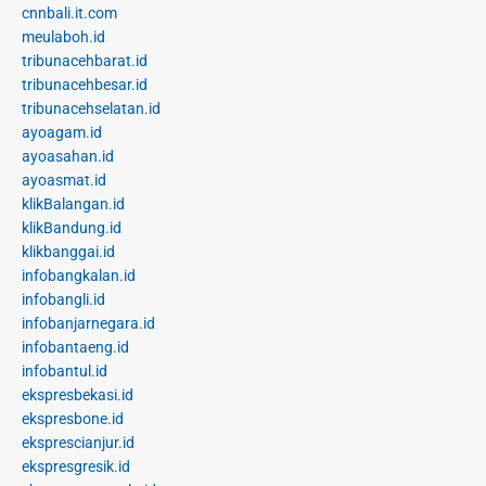
cnnbali.it.com
meulaboh.id
tribunacehbarat.id
tribunacehbesar.id
tribunacehselatan.id
ayoagam.id
ayoasahan.id
ayoasmat.id
klikBalangan.id
klikBandung.id
klikbanggai.id
infobangkalan.id
infobangli.id
infobanjarnegara.id
infobantaeng.id
infobantul.id
ekspresbekasi.id
ekspresbone.id
eksprescianjur.id
ekspresgresik.id