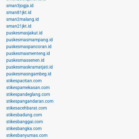
sman3jogja.id
sman81jkt.id
sman2malang.id
sman21jkt.id
puskesmasjakut.id
puskesmasmampang.id
puskesmaspancoran.id
puskesmasmenteng.id
puskesmassenen.id
puskesmaskramatjati.id
puskesmasngambeg.id
stikespacitan.com
stikespamekasan.com
stikespandeglang.com
stikespangandaran.com
stikesacehbarat.com
stikesbadung.com
stikesbanggai.com
stikesbangka.com
stikesbanyumas.com