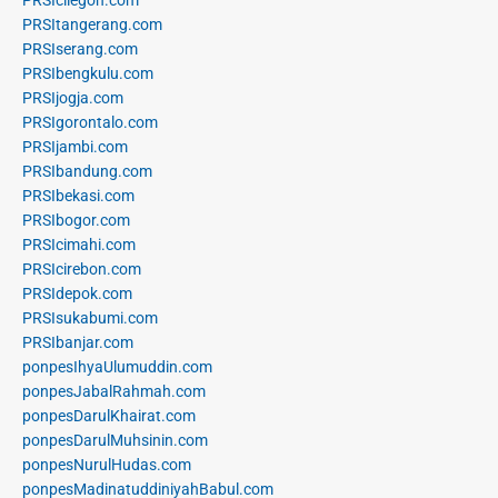
PRSItangerang.com
PRSIserang.com
PRSIbengkulu.com
PRSIjogja.com
PRSIgorontalo.com
PRSIjambi.com
PRSIbandung.com
PRSIbekasi.com
PRSIbogor.com
PRSIcimahi.com
PRSIcirebon.com
PRSIdepok.com
PRSIsukabumi.com
PRSIbanjar.com
ponpesIhyaUlumuddin.com
ponpesJabalRahmah.com
ponpesDarulKhairat.com
ponpesDarulMuhsinin.com
ponpesNurulHudas.com
ponpesMadinatuddiniyahBabul.com