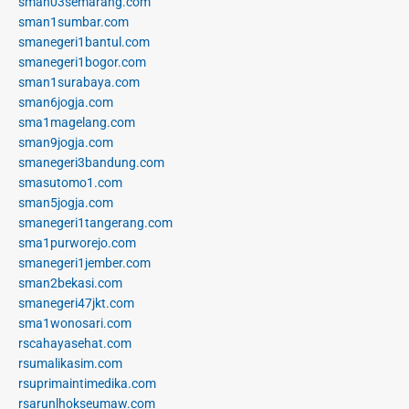
sman03semarang.com
sman1sumbar.com
smanegeri1bantul.com
smanegeri1bogor.com
sman1surabaya.com
sman6jogja.com
sma1magelang.com
sman9jogja.com
smanegeri3bandung.com
smasutomo1.com
sman5jogja.com
smanegeri1tangerang.com
sma1purworejo.com
smanegeri1jember.com
sman2bekasi.com
smanegeri47jkt.com
sma1wonosari.com
rscahayasehat.com
rsumalikasim.com
rsuprimaintimedika.com
rsarunlhokseumaw.com