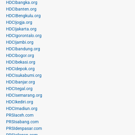
HDCIbangka.org
HDCIbanten.org
HDCIBengkulu.org
HDCIjogja.org
HDCIjakarta.org
HDCIgorontalo.org
HDCIjambi.org
HDCIbandung.org
HDCIbogor.org
HDCIbekasi.org
HDCIdepok.org
HDCIsukabumi.org
HDCIbanjar.org
HDCItegal.org
HDCIsemarang.org
HDCIkediri.org
HDCImadiun.org
PRSIaceh.com
PRSIsabang.com
PRSIdenpasar.com
PRSIcilegon.com