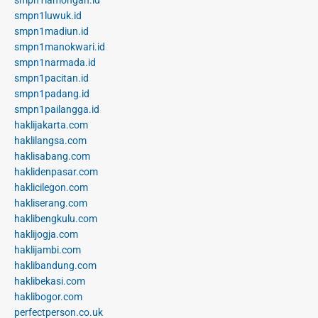
smpn1luwuk.id
smpn1madiun.id
smpn1manokwari.id
smpn1narmada.id
smpn1pacitan.id
smpn1padang.id
smpn1pailangga.id
haklijakarta.com
haklilangsa.com
haklisabang.com
haklidenpasar.com
haklicilegon.com
hakliserang.com
haklibengkulu.com
haklijogja.com
haklijambi.com
haklibandung.com
haklibekasi.com
haklibogor.com
perfectperson.co.uk