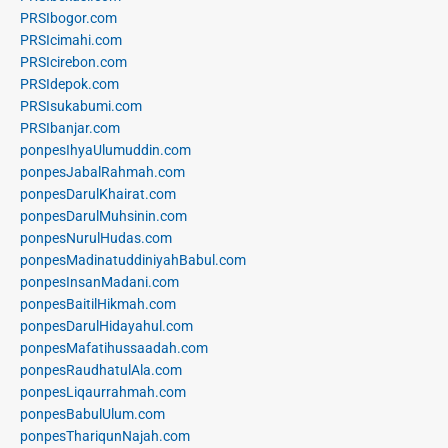
PRSIbogor.com
PRSIcimahi.com
PRSIcirebon.com
PRSIdepok.com
PRSIsukabumi.com
PRSIbanjar.com
ponpesIhyaUlumuddin.com
ponpesJabalRahmah.com
ponpesDarulKhairat.com
ponpesDarulMuhsinin.com
ponpesNurulHudas.com
ponpesMadinatuddiniyahBabul.com
ponpesInsanMadani.com
ponpesBaitilHikmah.com
ponpesDarulHidayahul.com
ponpesMafatihussaadah.com
ponpesRaudhatulAla.com
ponpesLiqaurrahmah.com
ponpesBabulUlum.com
ponpesThariqunNajah.com