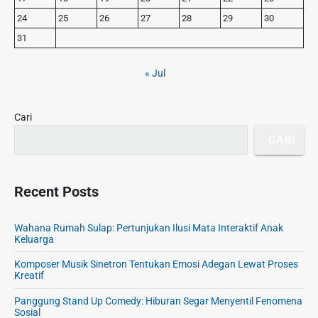
S
:
24
25
26
27
28
29
30
i
d
31
e
b
« Jul
a
r
Cari
CARI
Recent Posts
Wahana Rumah Sulap: Pertunjukan Ilusi Mata Interaktif Anak
Keluarga
Komposer Musik Sinetron Tentukan Emosi Adegan Lewat Proses
Kreatif
Panggung Stand Up Comedy: Hiburan Segar Menyentil Fenomena
Sosial