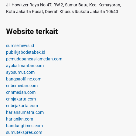
Jl. Howitzer Raya No.47, RW.2, Sumur Batu, Kec. Kemayoran,
Kota Jakarta Pusat, Daerah Khusus Ibukota Jakarta 10640
Website terkait
sumselnews.id
publikjabodetabek.id
pemudapancasilamedan.com
ayokalimantan.com
ayosumut.com
bangsaoffline.com
cnbcmedan.com
cnnmedan.com
cnnjakarta.com
cnbcjakarta.com
hariansumatra.com
harianikn.com
bandungtimes.com
sumutekspres.com