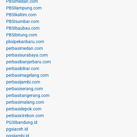
PBSImedan.com
PBSIlampung.com
PBSIkaltim.com
PBSIsumbar.com
PBSIbaubau.com
PBSIbitung.com
pbsipekanbaru.com
perbasimedan.com
perbasisurabaya.com
perbasibanjarbaru.com
perbasiblitar.com
perbasimagelang.com
perbasijambi.com
perbasiserang.com
perbasitangerang.com
perbasimalang.com
perbasidepok.com
perbasicirebon.com
PGSIbandung.id
pgsiaceh.id
pgsijambi.id