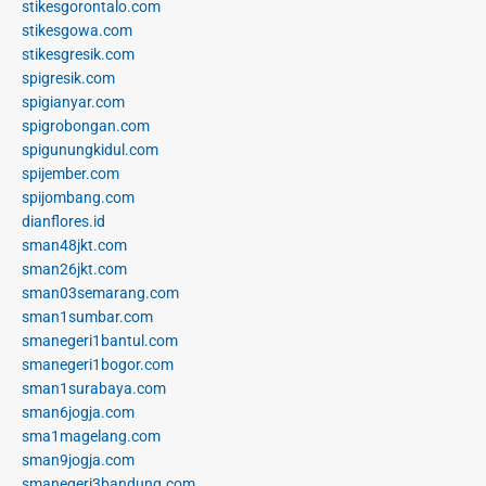
stikesgorontalo.com
stikesgowa.com
stikesgresik.com
spigresik.com
spigianyar.com
spigrobongan.com
spigunungkidul.com
spijember.com
spijombang.com
dianflores.id
sman48jkt.com
sman26jkt.com
sman03semarang.com
sman1sumbar.com
smanegeri1bantul.com
smanegeri1bogor.com
sman1surabaya.com
sman6jogja.com
sma1magelang.com
sman9jogja.com
smanegeri3bandung.com