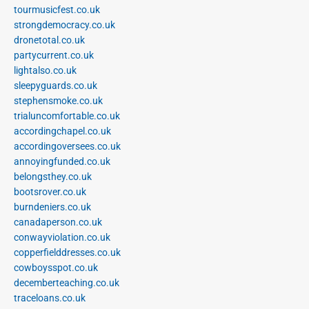
tourmusicfest.co.uk
strongdemocracy.co.uk
dronetotal.co.uk
partycurrent.co.uk
lightalso.co.uk
sleepyguards.co.uk
stephensmoke.co.uk
trialuncomfortable.co.uk
accordingchapel.co.uk
accordingoversees.co.uk
annoyingfunded.co.uk
belongsthey.co.uk
bootsrover.co.uk
burndeniers.co.uk
canadaperson.co.uk
conwayviolation.co.uk
copperfielddresses.co.uk
cowboysspot.co.uk
decemberteaching.co.uk
traceloans.co.uk