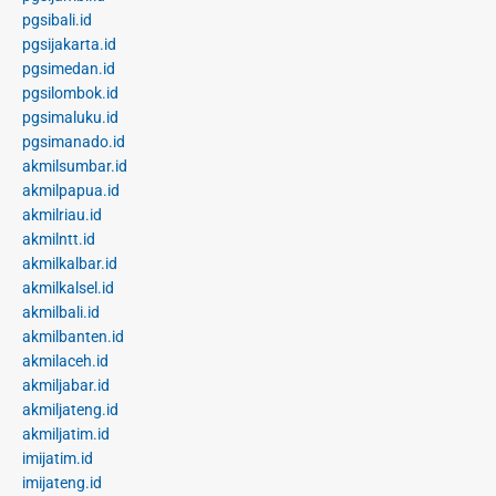
pgsibali.id
pgsijakarta.id
pgsimedan.id
pgsilombok.id
pgsimaluku.id
pgsimanado.id
akmilsumbar.id
akmilpapua.id
akmilriau.id
akmilntt.id
akmilkalbar.id
akmilkalsel.id
akmilbali.id
akmilbanten.id
akmilaceh.id
akmiljabar.id
akmiljateng.id
akmiljatim.id
imijatim.id
imijateng.id