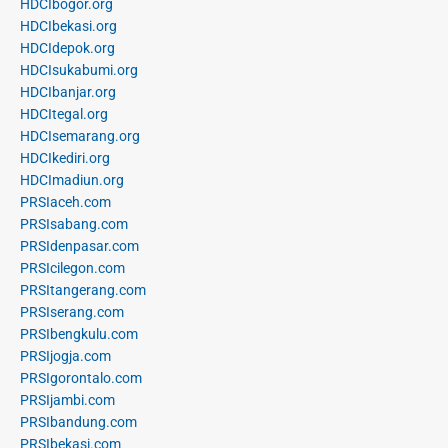
HDCIbogor.org
HDCIbekasi.org
HDCIdepok.org
HDCIsukabumi.org
HDCIbanjar.org
HDCItegal.org
HDCIsemarang.org
HDCIkediri.org
HDCImadiun.org
PRSIaceh.com
PRSIsabang.com
PRSIdenpasar.com
PRSIcilegon.com
PRSItangerang.com
PRSIserang.com
PRSIbengkulu.com
PRSIjogja.com
PRSIgorontalo.com
PRSIjambi.com
PRSIbandung.com
PRSIbekasi.com