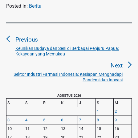
Posted in:
Berita
N
a
Previous
v
i
Keunikan Budaya dan Seni di Berbagai Penjuru Papua:
P
Kekayaan yang Memukau
g
r
a
e
Next
v
s
Sektor Industri Farmasi Indonesia: Kesiapan Menghadapi
N
i
Pandemi dan Inovasi
i
e
o
p
x
u
P
AGUSTUS 2026
o
t
r
s
S
S
R
K
J
S
M
s
p
i
p
1
2
o
m
o
3
4
5
6
7
8
9
s
a
s
r
t
10
11
12
13
14
15
16
t
y
:
17
18
19
20
21
22
23