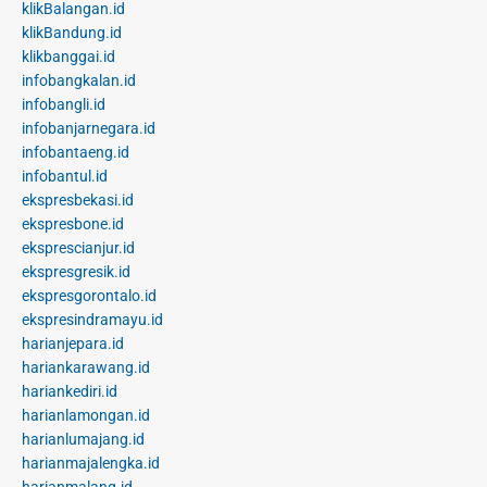
klikBalangan.id
klikBandung.id
klikbanggai.id
infobangkalan.id
infobangli.id
infobanjarnegara.id
infobantaeng.id
infobantul.id
ekspresbekasi.id
ekspresbone.id
eksprescianjur.id
ekspresgresik.id
ekspresgorontalo.id
ekspresindramayu.id
harianjepara.id
hariankarawang.id
hariankediri.id
harianlamongan.id
harianlumajang.id
harianmajalengka.id
harianmalang.id