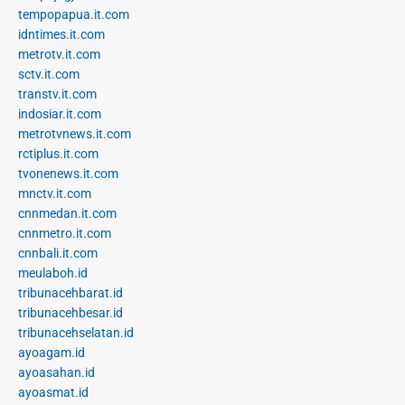
tempopapua.it.com
idntimes.it.com
metrotv.it.com
sctv.it.com
transtv.it.com
indosiar.it.com
metrotvnews.it.com
rctiplus.it.com
tvonenews.it.com
mnctv.it.com
cnnmedan.it.com
cnnmetro.it.com
cnnbali.it.com
meulaboh.id
tribunacehbarat.id
tribunacehbesar.id
tribunacehselatan.id
ayoagam.id
ayoasahan.id
ayoasmat.id