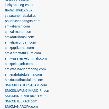
kinkycatalog.co.uk
thefaciahub.co.uk
yayasanbinabakti.com
paudtunasbangsa.com
smkal-amin.com
smkal-manar.com
smkdarulamal.com
smkitpasundan.com
smkpgrikamal.com
smktarbiyatululum.com
smkyasalam-elummah.com
smkpelitaynh.com
smkyasinacigombong.com
smknahdatululama.com
smkitraudhatululum.com
SMKMIFTAHULSALAM.com
SMKSILIWANGIMANDIRI.com
SMKMANDIRIBERKAH.com
SMKCBTBEKASI.com
SMKMANAROFA.com