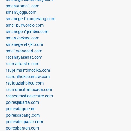
smasutomo1.com
sman5jogja.com
smanegeri1tangerang.com
sma1purworejo.com
smanegeri1jember.com
sman2bekasi.com
smanegeri47jkt.com
sma1wonosari.com
rscahayasehat.com
rsumalikasim.com
rsuprimaintimedika.com
rsarunlhokseumaw.com
rsufauziahbireu.com
rsumumcitrahusada.com
rsgayomedicalcentre.com
polresjakarta.com
polresdago.com
polressabang.com
polresdenpasar.com
polresbanten.com