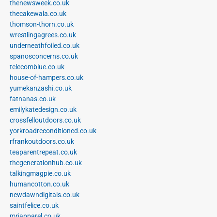
thenewsweek.co.uk
thecakewala.co.uk
thomson-thorn.co.uk
wrestlingagrees.co.uk
underneathfoiled.co.uk
spanosconcerns.co.uk
telecomblue.co.uk
house-of-hampers.co.uk
yumekanzashi.co.uk
fatnanas.co.uk
emilykatedesign.co.uk
crossfelloutdoors.co.uk
yorkroadreconditioned.co.uk
rfrankoutdoors.co.uk
teaparentrepeat.co.uk
thegenerationhub.co.uk
talkingmagpie.co.uk
humancotton.co.uk
newdawndigitals.co.uk
saintfelice.co.uk
mrjapparel.co.uk