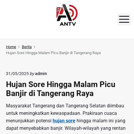
S
k
i
M
p
t
A
o
N
Home
Berita
c
Hujan Sore Hingga Malam Picu Banjir di Tangerang Raya
o
T
n
V
t
31/05/2025
by
admin
e
Hujan Sore Hingga Malam Picu
n
Banjir di Tangerang Raya
t
Masyarakat Tangerang dan Tangerang Selatan diimbau
untuk meningkatkan kewaspadaan. Prakiraan cuaca
menunjukkan potensi
hujan sore
hingga malam ini yang
dapat menyebabkan banjir. Wilayah-wilayah yang rentan