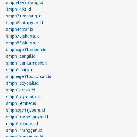
smpn4semarang.id
smpn14jkt.id
smpn2lumajang.id
smpn2sutojayan.id
smpn4blitar.id
smpn78jakarta.id
smpn88jakarta.id
smpnegeri1ambon.id
smpn1bangil.id
smpn1banjarmasin.id
smpn1biora.id
smpnegeri1bobotsari.id
smpn1boyolali.id
smpn1gresik.id
smpn1jayapura.id
smpn1jember.id
smpnegeri1jepara.id
smpn1karanganyar.id
smpn1kendari.id
smpn1kranggan.id
smpn1lamongan.id