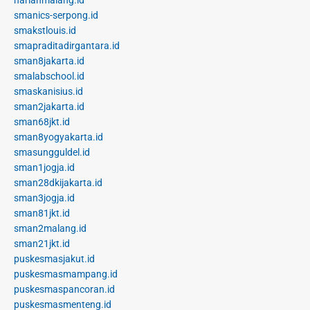
smanics-serpong.id
smakstlouis.id
smapraditadirgantara.id
sman8jakarta.id
smalabschool.id
smaskanisius.id
sman2jakarta.id
sman68jkt.id
sman8yogyakarta.id
smasungguldel.id
sman1jogja.id
sman28dkijakarta.id
sman3jogja.id
sman81jkt.id
sman2malang.id
sman21jkt.id
puskesmasjakut.id
puskesmasmampang.id
puskesmaspancoran.id
puskesmasmenteng.id