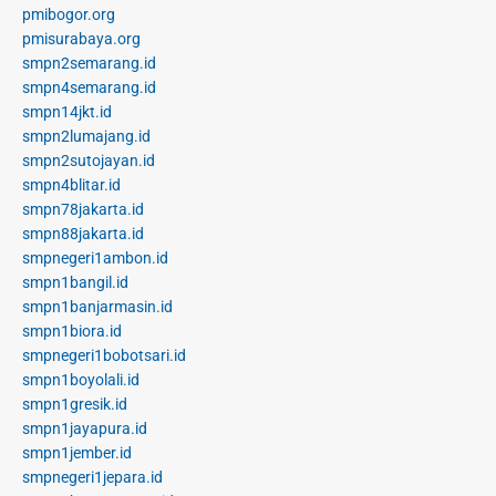
pmibogor.org
pmisurabaya.org
smpn2semarang.id
smpn4semarang.id
smpn14jkt.id
smpn2lumajang.id
smpn2sutojayan.id
smpn4blitar.id
smpn78jakarta.id
smpn88jakarta.id
smpnegeri1ambon.id
smpn1bangil.id
smpn1banjarmasin.id
smpn1biora.id
smpnegeri1bobotsari.id
smpn1boyolali.id
smpn1gresik.id
smpn1jayapura.id
smpn1jember.id
smpnegeri1jepara.id