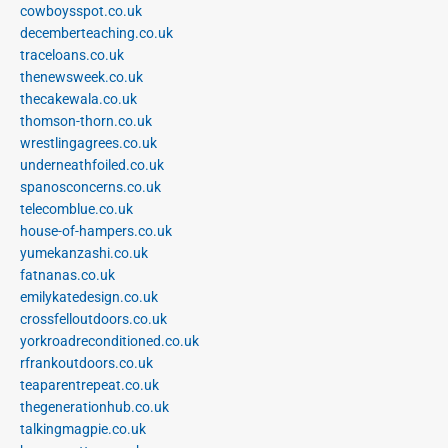
cowboysspot.co.uk
decemberteaching.co.uk
traceloans.co.uk
thenewsweek.co.uk
thecakewala.co.uk
thomson-thorn.co.uk
wrestlingagrees.co.uk
underneathfoiled.co.uk
spanosconcerns.co.uk
telecomblue.co.uk
house-of-hampers.co.uk
yumekanzashi.co.uk
fatnanas.co.uk
emilykatedesign.co.uk
crossfelloutdoors.co.uk
yorkroadreconditioned.co.uk
rfrankoutdoors.co.uk
teaparentrepeat.co.uk
thegenerationhub.co.uk
talkingmagpie.co.uk