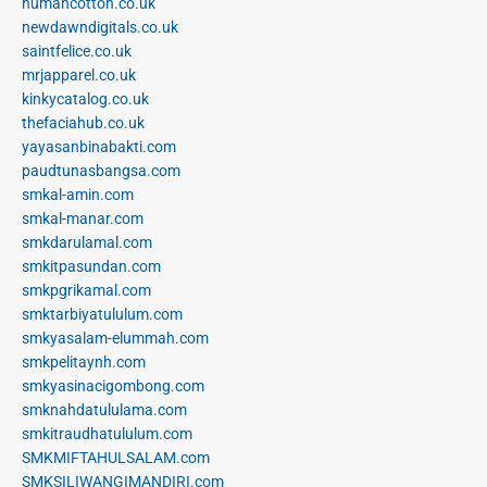
humancotton.co.uk
newdawndigitals.co.uk
saintfelice.co.uk
mrjapparel.co.uk
kinkycatalog.co.uk
thefaciahub.co.uk
yayasanbinabakti.com
paudtunasbangsa.com
smkal-amin.com
smkal-manar.com
smkdarulamal.com
smkitpasundan.com
smkpgrikamal.com
smktarbiyatululum.com
smkyasalam-elummah.com
smkpelitaynh.com
smkyasinacigombong.com
smknahdatululama.com
smkitraudhatululum.com
SMKMIFTAHULSALAM.com
SMKSILIWANGIMANDIRI.com