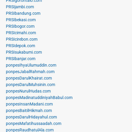
PRSIgorontalo.com
PRSIjambi.com
PRSIbandung.com
PRSIbekasi.com
PRSIbogor.com
PRSIcimahi.com
PRSIcirebon.com
PRSIdepok.com
PRSIsukabumi.com
PRSIbanjar.com
ponpesIhyaUlumuddin.com
ponpesJabalRahmah.com
ponpesDarulKhairat.com
ponpesDarulMuhsinin.com
ponpesNurulHudas.com
ponpesMadinatuddiniyahBabul.com
ponpesInsanMadani.com
ponpesBaitilHikmah.com
ponpesDarulHidayahul.com
ponpesMafatihussaadah.com
ponpesRaudhatulAla.com