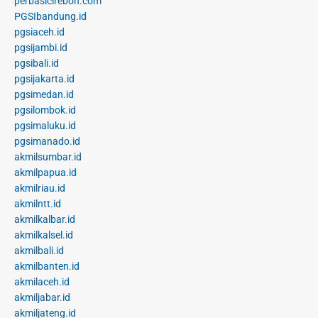
perbasicirebon.com
PGSIbandung.id
pgsiaceh.id
pgsijambi.id
pgsibali.id
pgsijakarta.id
pgsimedan.id
pgsilombok.id
pgsimaluku.id
pgsimanado.id
akmilsumbar.id
akmilpapua.id
akmilriau.id
akmilntt.id
akmilkalbar.id
akmilkalsel.id
akmilbali.id
akmilbanten.id
akmilaceh.id
akmiljabar.id
akmiljateng.id