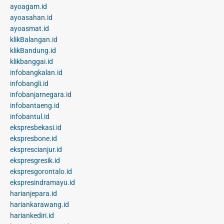
ayoagam.id
ayoasahan.id
ayoasmat.id
klikBalangan.id
klikBandung.id
klikbanggai.id
infobangkalan.id
infobangli.id
infobanjarnegara.id
infobantaeng.id
infobantul.id
ekspresbekasi.id
ekspresbone.id
eksprescianjur.id
ekspresgresik.id
ekspresgorontalo.id
ekspresindramayu.id
harianjepara.id
hariankarawang.id
hariankediri.id