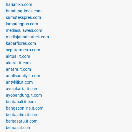
harianikn.com
bandungtimes.com
sumutekspres.com
lampungpos.com
mediasulawesi.com
mediajabodetabek.com
kabarflores.com
seputarmetro.com
aktual.it.com
akurat.it.com
antara.it.com
analisadaily.it.com
antvklik.it.com
ayojakarta.it.com
ayobandung.it.com
beritabali.it.com
bangsaonline.it.com
beritajatim.it.com
beritasatu.it.com
bernas.it.com