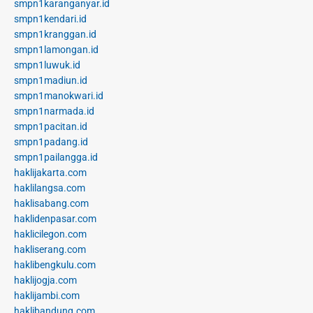
smpn1karanganyar.id
smpn1kendari.id
smpn1kranggan.id
smpn1lamongan.id
smpn1luwuk.id
smpn1madiun.id
smpn1manokwari.id
smpn1narmada.id
smpn1pacitan.id
smpn1padang.id
smpn1pailangga.id
haklijakarta.com
haklilangsa.com
haklisabang.com
haklidenpasar.com
haklicilegon.com
hakliserang.com
haklibengkulu.com
haklijogja.com
haklijambi.com
haklibandung.com