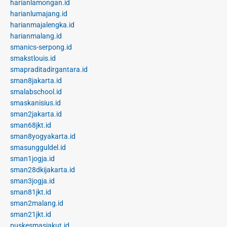
harianlamongan.id
harianlumajang.id
harianmajalengka.id
harianmalang.id
smanics-serpong.id
smakstlouis.id
smapraditadirgantara.id
sman8jakarta.id
smalabschool.id
smaskanisius.id
sman2jakarta.id
sman68jkt.id
sman8yogyakarta.id
smasungguldel.id
sman1jogja.id
sman28dkijakarta.id
sman3jogja.id
sman81jkt.id
sman2malang.id
sman21jkt.id
puskesmasjakut.id