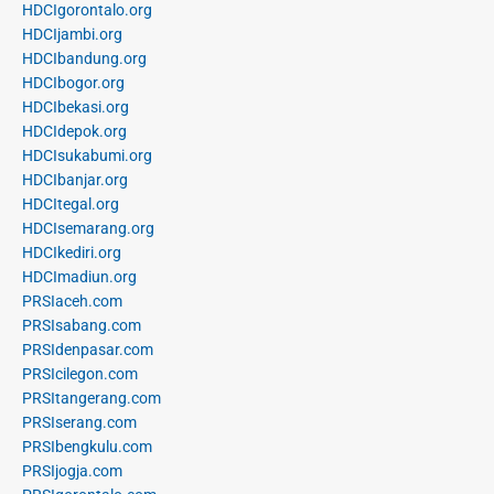
HDCIgorontalo.org
HDCIjambi.org
HDCIbandung.org
HDCIbogor.org
HDCIbekasi.org
HDCIdepok.org
HDCIsukabumi.org
HDCIbanjar.org
HDCItegal.org
HDCIsemarang.org
HDCIkediri.org
HDCImadiun.org
PRSIaceh.com
PRSIsabang.com
PRSIdenpasar.com
PRSIcilegon.com
PRSItangerang.com
PRSIserang.com
PRSIbengkulu.com
PRSIjogja.com