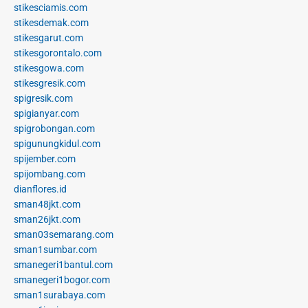
stikesciamis.com
stikesdemak.com
stikesgarut.com
stikesgorontalo.com
stikesgowa.com
stikesgresik.com
spigresik.com
spigianyar.com
spigrobongan.com
spigunungkidul.com
spijember.com
spijombang.com
dianflores.id
sman48jkt.com
sman26jkt.com
sman03semarang.com
sman1sumbar.com
smanegeri1bantul.com
smanegeri1bogor.com
sman1surabaya.com