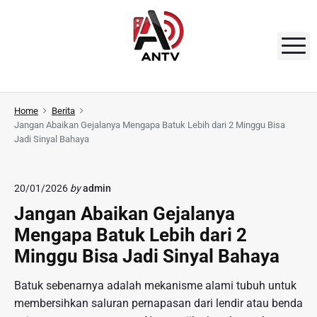
S
k
i
M
p
t
A
o
N
Home
Berita
c
Jangan Abaikan Gejalanya Mengapa Batuk Lebih dari 2 Minggu Bisa
o
T
Jadi Sinyal Bahaya
n
V
t
e
20/01/2026
by
admin
n
Jangan Abaikan Gejalanya
t
Mengapa Batuk Lebih dari 2
Minggu Bisa Jadi Sinyal Bahaya
Batuk sebenarnya adalah mekanisme alami tubuh untuk
membersihkan saluran pernapasan dari lendir atau benda