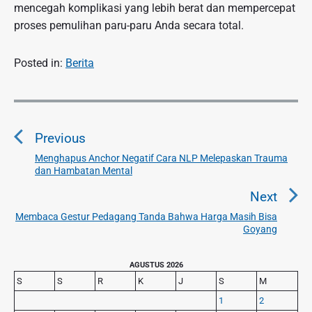
mencegah komplikasi yang lebih berat dan mempercepat
proses pemulihan paru-paru Anda secara total.
Posted in:
Berita
N
a
Previous
v
i
Menghapus Anchor Negatif Cara NLP Melepaskan Trauma
P
dan Hambatan Mental
g
r
a
e
Next
v
s
Membaca Gestur Pedagang Tanda Bahwa Harga Masih Bisa
N
i
Goyang
i
e
o
p
x
u
P
AGUSTUS 2026
o
t
r
s
S
S
R
K
J
S
M
s
p
i
p
1
2
o
m