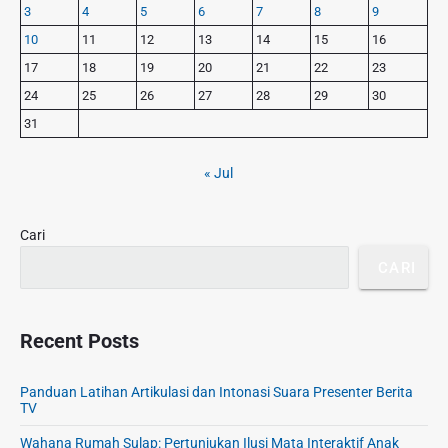
o
3
4
5
6
7
8
9
s
a
s
r
t
10
11
12
13
14
15
16
t
y
:
17
18
19
20
21
22
23
S
:
24
25
26
27
28
29
30
i
d
31
e
b
« Jul
a
r
Cari
CARI
Recent Posts
Panduan Latihan Artikulasi dan Intonasi Suara Presenter Berita
TV
Wahana Rumah Sulap: Pertunjukan Ilusi Mata Interaktif Anak