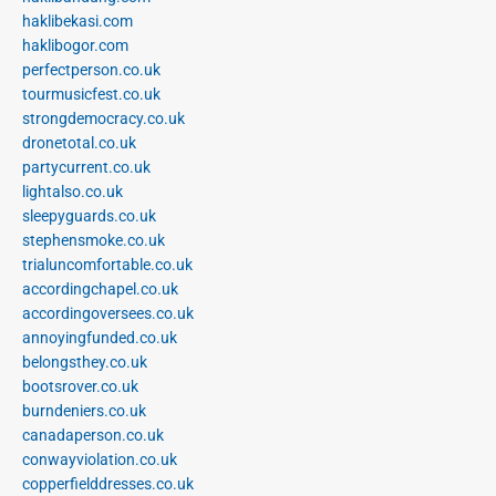
haklibekasi.com
haklibogor.com
perfectperson.co.uk
tourmusicfest.co.uk
strongdemocracy.co.uk
dronetotal.co.uk
partycurrent.co.uk
lightalso.co.uk
sleepyguards.co.uk
stephensmoke.co.uk
trialuncomfortable.co.uk
accordingchapel.co.uk
accordingoversees.co.uk
annoyingfunded.co.uk
belongsthey.co.uk
bootsrover.co.uk
burndeniers.co.uk
canadaperson.co.uk
conwayviolation.co.uk
copperfielddresses.co.uk