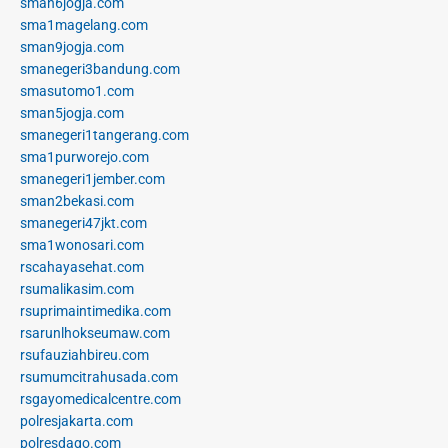
sman6jogja.com
sma1magelang.com
sman9jogja.com
smanegeri3bandung.com
smasutomo1.com
sman5jogja.com
smanegeri1tangerang.com
sma1purworejo.com
smanegeri1jember.com
sman2bekasi.com
smanegeri47jkt.com
sma1wonosari.com
rscahayasehat.com
rsumalikasim.com
rsuprimaintimedika.com
rsarunlhokseumaw.com
rsufauziahbireu.com
rsumumcitrahusada.com
rsgayomedicalcentre.com
polresjakarta.com
polresdago.com