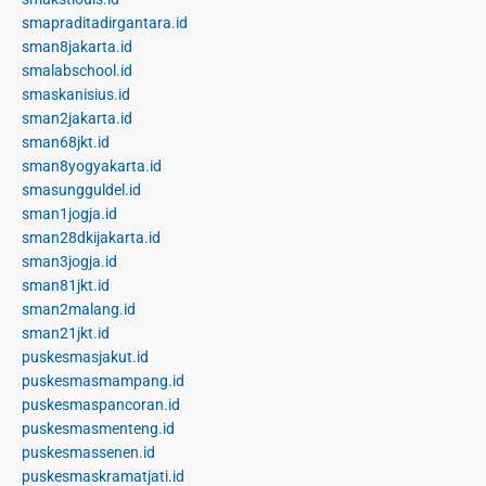
smapraditadirgantara.id
sman8jakarta.id
smalabschool.id
smaskanisius.id
sman2jakarta.id
sman68jkt.id
sman8yogyakarta.id
smasungguldel.id
sman1jogja.id
sman28dkijakarta.id
sman3jogja.id
sman81jkt.id
sman2malang.id
sman21jkt.id
puskesmasjakut.id
puskesmasmampang.id
puskesmaspancoran.id
puskesmasmenteng.id
puskesmassenen.id
puskesmaskramatjati.id