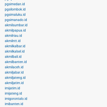
pgsimedan.id
pgsilombok.id
pgsimaluku.id
pgsimanado.id
akmilsumbar.id
akmilpapua.id
akmilriau.id
akmilntt.id
akmilkalbar.id
akmilkalsel.id
akmilbali.id
akmilbanten.id
akmilaceh.id
akmiljabar.id
akmiljateng.id
akmiljatim.id
imijatim.id
imijateng.id
imigorontalo.id
imibanten.id