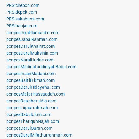
PRSIcirebon.com
PRSIdepok.com
PRSIsukabumi.com
PRSIbanjar.com
ponpesIhyaUlumuddin.com
ponpesJabalRahmah.com
ponpesDarulKhairat.com
ponpesDarulMuhsinin.com
ponpesNurulHudas.com
ponpesMadinatuddiniyahBabul.com
ponpesInsanMadani.com
ponpesBaitilHikmah.com
ponpesDarulHidayahul.com
ponpesMafatihussaadah.com
ponpesRaudhatulAla.com
ponpesLiqaurrahmah.com
ponpesBabulUlum.com
ponpesThariqunNajah.com
ponpesDarulQuran.com
ponpesDarulMifathurrahmah.com