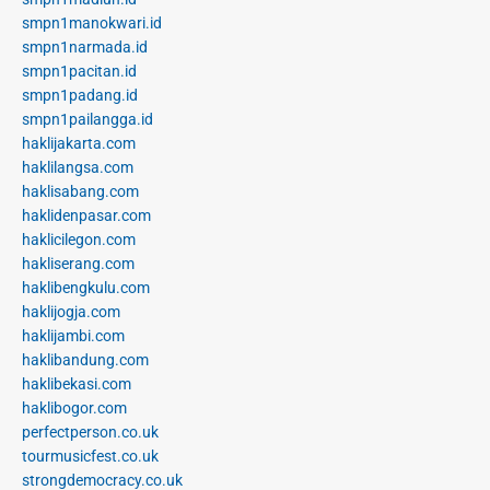
smpn1manokwari.id
smpn1narmada.id
smpn1pacitan.id
smpn1padang.id
smpn1pailangga.id
haklijakarta.com
haklilangsa.com
haklisabang.com
haklidenpasar.com
haklicilegon.com
hakliserang.com
haklibengkulu.com
haklijogja.com
haklijambi.com
haklibandung.com
haklibekasi.com
haklibogor.com
perfectperson.co.uk
tourmusicfest.co.uk
strongdemocracy.co.uk