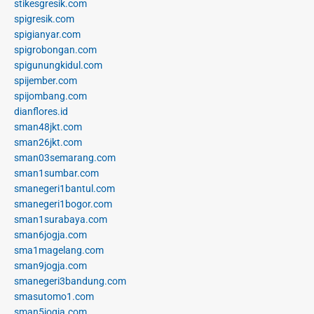
stikesgresik.com
spigresik.com
spigianyar.com
spigrobongan.com
spigunungkidul.com
spijember.com
spijombang.com
dianflores.id
sman48jkt.com
sman26jkt.com
sman03semarang.com
sman1sumbar.com
smanegeri1bantul.com
smanegeri1bogor.com
sman1surabaya.com
sman6jogja.com
sma1magelang.com
sman9jogja.com
smanegeri3bandung.com
smasutomo1.com
sman5jogja.com