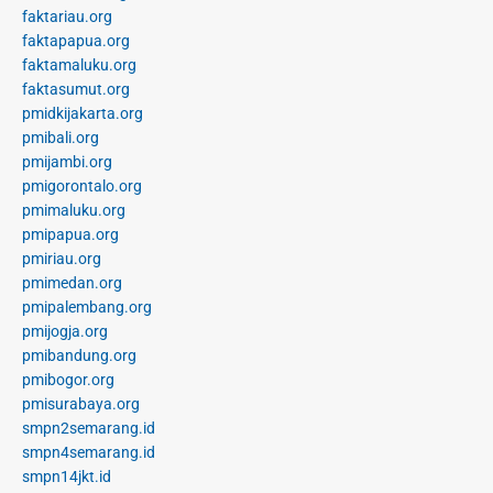
faktariau.org
faktapapua.org
faktamaluku.org
faktasumut.org
pmidkijakarta.org
pmibali.org
pmijambi.org
pmigorontalo.org
pmimaluku.org
pmipapua.org
pmiriau.org
pmimedan.org
pmipalembang.org
pmijogja.org
pmibandung.org
pmibogor.org
pmisurabaya.org
smpn2semarang.id
smpn4semarang.id
smpn14jkt.id