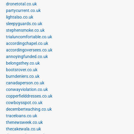
dronetotal.co.uk
partycurrent.co.uk
lightalso.co.uk
sleepyguards.co.uk
stephensmoke.co.uk
trialuncomfortable.co.uk
accordingchapel.co.uk
accordingoversees.co.uk
annoyingfunded.co.uk
belongsthey.co.uk
bootsrover.co.uk
burndeniers.co.uk
canadaperson.co.uk
conwayviolation.co.uk
copperfielddresses.co.uk
cowboysspot.co.uk
decemberteaching.co.uk
traceloans.co.uk
thenewsweek.co.uk
thecakewala.co.uk