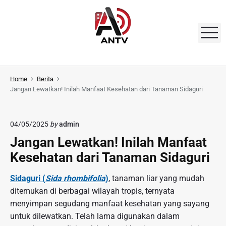
S
k
i
M
p
t
A
o
N
Home
Berita
c
Jangan Lewatkan! Inilah Manfaat Kesehatan dari Tanaman Sidaguri
o
T
n
V
t
04/05/2025
by
admin
e
Jangan Lewatkan! Inilah Manfaat
n
Kesehatan dari Tanaman Sidaguri
t
Sidaguri (
Sida rhombifolia
)
, tanaman liar yang mudah
ditemukan di berbagai wilayah tropis, ternyata
menyimpan segudang manfaat kesehatan yang sayang
untuk dilewatkan. Telah lama digunakan dalam