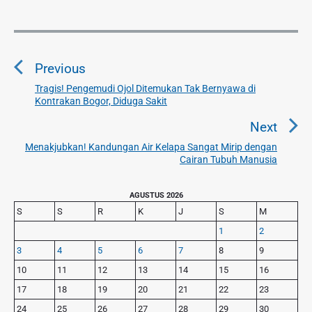
N
a
Previous
v
i
Tragis! Pengemudi Ojol Ditemukan Tak Bernyawa di
P
Kontrakan Bogor, Diduga Sakit
g
r
a
e
Next
v
s
Menakjubkan! Kandungan Air Kelapa Sangat Mirip dengan
N
i
Cairan Tubuh Manusia
i
e
o
p
x
u
P
AGUSTUS 2026
o
t
r
s
S
S
R
K
J
S
M
s
p
i
p
1
2
o
m
o
3
4
5
6
7
8
9
s
a
s
r
t
10
11
12
13
14
15
16
t
y
:
17
18
19
20
21
22
23
S
:
24
25
26
27
28
29
30