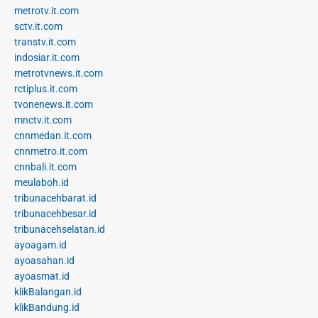
metrotv.it.com
sctv.it.com
transtv.it.com
indosiar.it.com
metrotvnews.it.com
rctiplus.it.com
tvonenews.it.com
mnctv.it.com
cnnmedan.it.com
cnnmetro.it.com
cnnbali.it.com
meulaboh.id
tribunacehbarat.id
tribunacehbesar.id
tribunacehselatan.id
ayoagam.id
ayoasahan.id
ayoasmat.id
klikBalangan.id
klikBandung.id