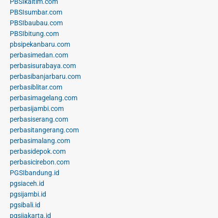
PBSIkaltim.com
PBSIsumbar.com
PBSIbaubau.com
PBSIbitung.com
pbsipekanbaru.com
perbasimedan.com
perbasisurabaya.com
perbasibanjarbaru.com
perbasiblitar.com
perbasimagelang.com
perbasijambi.com
perbasiserang.com
perbasitangerang.com
perbasimalang.com
perbasidepok.com
perbasicirebon.com
PGSIbandung.id
pgsiaceh.id
pgsijambi.id
pgsibali.id
pgsijakarta.id