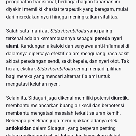
pengobatan tradisional, berbagai bagian tanaman ini
diyakini memiliki khasiat terapeutik yang beragam, mulai
dari meredakan nyeri hingga meningkatkan vitalitas.
Salah satu manfaat
Sida rhombifolia
yang paling
terkenal adalah kemampuannya sebagai
pereda nyeri
alami
. Kandungan alkaloid dan senyawa anti-inflamasi di
dalamnya dipercaya efektif dalam mengurangi rasa sakit
akibat peradangan sendi, sakit kepala, dan nyeri otot. Tak
heran, ekstrak
Sida rhombifolia
sering menjadi pilihan
bagi mereka yang mencari alternatif alami untuk
mengatasi keluhan nyeri.
Selain itu, Sidaguri juga dikenal memiliki potensi
diuretik
,
membantu melancarkan buang air kecil dan berpotensi
membantu mengatasi masalah terkait saluran kemih.
Beberapa penelitian juga menunjukkan adanya efek
antioksidan
dalam Sidaguri, yang berperan penting
dalam melindungi sel-sel tubuh dari kerusakan akibat