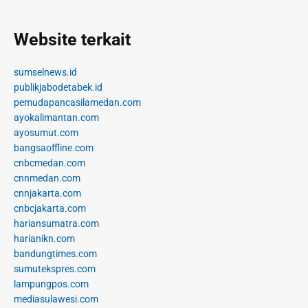
Website terkait
sumselnews.id
publikjabodetabek.id
pemudapancasilamedan.com
ayokalimantan.com
ayosumut.com
bangsaoffline.com
cnbcmedan.com
cnnmedan.com
cnnjakarta.com
cnbcjakarta.com
hariansumatra.com
harianikn.com
bandungtimes.com
sumutekspres.com
lampungpos.com
mediasulawesi.com