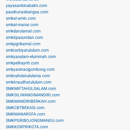
yayasanbinabakti.com
paudtunasbangsa.com
smkal-amin.com
smkal-manar.com
smkdarulamal.com
smkitpasundan.com
smkpgrikamal.com
smktarbiyatululum.com
smkyasalam-elummah.com
smkpelitaynh.com
smkyasinacigombong.com
smknahdatululama.com
smkitraudhatululum.com
SMKMIFTAHULSALAM.com
SMKSILIWANGIMANDIRI.com
SMKMANDIRIBERKAH.com
SMKCBTBEKASI.com
SMKMANAROFA.com
SMKPGRIBOJONGMANGU.com
SMKKORPRIKOTA.com