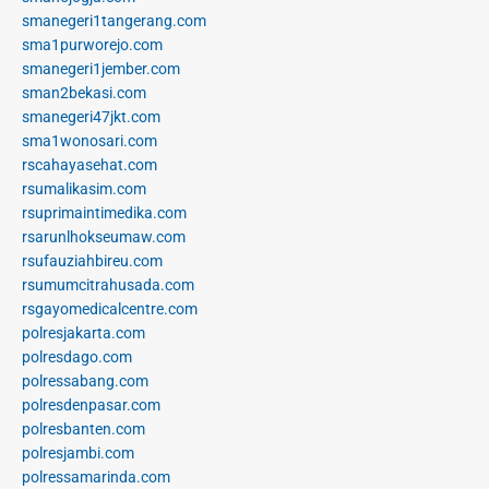
smanegeri1tangerang.com
sma1purworejo.com
smanegeri1jember.com
sman2bekasi.com
smanegeri47jkt.com
sma1wonosari.com
rscahayasehat.com
rsumalikasim.com
rsuprimaintimedika.com
rsarunlhokseumaw.com
rsufauziahbireu.com
rsumumcitrahusada.com
rsgayomedicalcentre.com
polresjakarta.com
polresdago.com
polressabang.com
polresdenpasar.com
polresbanten.com
polresjambi.com
polressamarinda.com