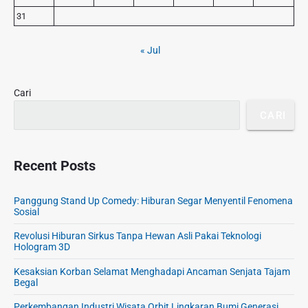
i
d
31
e
b
« Jul
a
r
Cari
CARI
Recent Posts
Panggung Stand Up Comedy: Hiburan Segar Menyentil Fenomena
Sosial
Revolusi Hiburan Sirkus Tanpa Hewan Asli Pakai Teknologi
Hologram 3D
Kesaksian Korban Selamat Menghadapi Ancaman Senjata Tajam
Begal
Perkembangan Industri Wisata Orbit Lingkaran Bumi Generasi