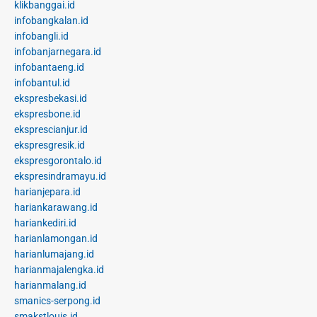
klikbanggai.id
infobangkalan.id
infobangli.id
infobanjarnegara.id
infobantaeng.id
infobantul.id
ekspresbekasi.id
ekspresbone.id
eksprescianjur.id
ekspresgresik.id
ekspresgorontalo.id
ekspresindramayu.id
harianjepara.id
hariankarawang.id
hariankediri.id
harianlamongan.id
harianlumajang.id
harianmajalengka.id
harianmalang.id
smanics-serpong.id
smakstlouis.id