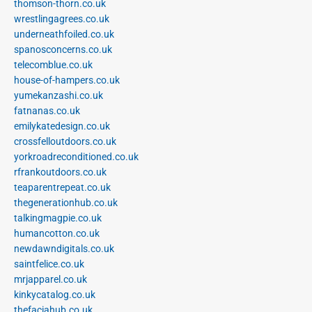
thomson-thorn.co.uk
wrestlingagrees.co.uk
underneathfoiled.co.uk
spanosconcerns.co.uk
telecomblue.co.uk
house-of-hampers.co.uk
yumekanzashi.co.uk
fatnanas.co.uk
emilykatedesign.co.uk
crossfelloutdoors.co.uk
yorkroadreconditioned.co.uk
rfrankoutdoors.co.uk
teaparentrepeat.co.uk
thegenerationhub.co.uk
talkingmagpie.co.uk
humancotton.co.uk
newdawndigitals.co.uk
saintfelice.co.uk
mrjapparel.co.uk
kinkycatalog.co.uk
thefaciahub.co.uk