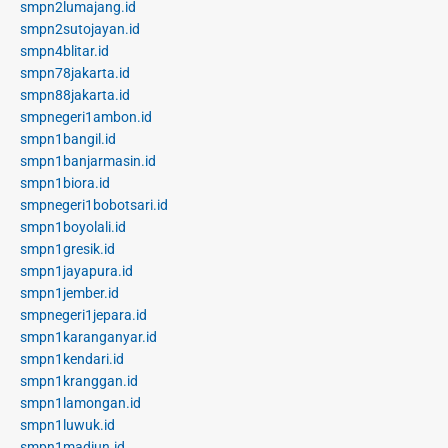
smpn2lumajang.id
smpn2sutojayan.id
smpn4blitar.id
smpn78jakarta.id
smpn88jakarta.id
smpnegeri1ambon.id
smpn1bangil.id
smpn1banjarmasin.id
smpn1biora.id
smpnegeri1bobotsari.id
smpn1boyolali.id
smpn1gresik.id
smpn1jayapura.id
smpn1jember.id
smpnegeri1jepara.id
smpn1karanganyar.id
smpn1kendari.id
smpn1kranggan.id
smpn1lamongan.id
smpn1luwuk.id
smpn1madiun.id