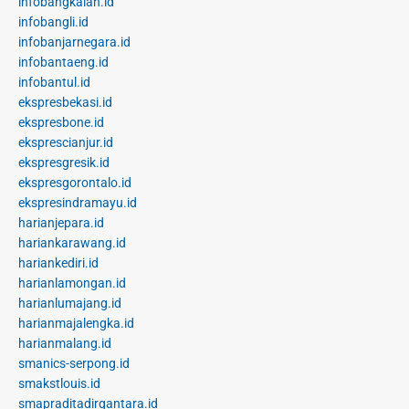
infobangkalan.id
infobangli.id
infobanjarnegara.id
infobantaeng.id
infobantul.id
ekspresbekasi.id
ekspresbone.id
eksprescianjur.id
ekspresgresik.id
ekspresgorontalo.id
ekspresindramayu.id
harianjepara.id
hariankarawang.id
hariankediri.id
harianlamongan.id
harianlumajang.id
harianmajalengka.id
harianmalang.id
smanics-serpong.id
smakstlouis.id
smapraditadirgantara.id