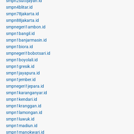
smpn2sutojayan.id
smpn4blitar.id
smpn78jakarta.id
smpn88jakarta.id
smpnegeri1ambon.id
smpn1bangil.id
smpn1banjarmasin.id
smpn1biora.id
smpnegeri1bobotsari.id
smpn1boyolali.id
smpn1gresik.id
smpn1jayapura.id
smpn1jember.id
smpnegeri1jepara.id
smpn1karanganyar.id
smpn1kendari.id
smpn1kranggan.id
smpn1lamongan.id
smpn1luwuk.id
smpn1madiun.id
smpn1manokwari.id