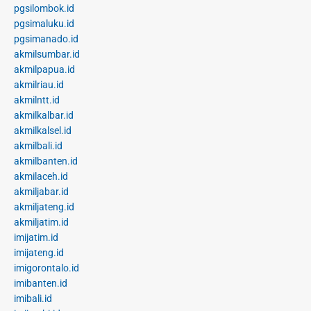
pgsilombok.id
pgsimaluku.id
pgsimanado.id
akmilsumbar.id
akmilpapua.id
akmilriau.id
akmilntt.id
akmilkalbar.id
akmilkalsel.id
akmilbali.id
akmilbanten.id
akmilaceh.id
akmiljabar.id
akmiljateng.id
akmiljatim.id
imijatim.id
imijateng.id
imigorontalo.id
imibanten.id
imibali.id