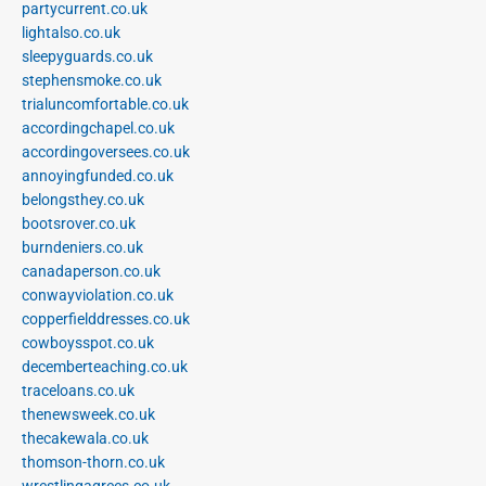
partycurrent.co.uk
lightalso.co.uk
sleepyguards.co.uk
stephensmoke.co.uk
trialuncomfortable.co.uk
accordingchapel.co.uk
accordingoversees.co.uk
annoyingfunded.co.uk
belongsthey.co.uk
bootsrover.co.uk
burndeniers.co.uk
canadaperson.co.uk
conwayviolation.co.uk
copperfielddresses.co.uk
cowboysspot.co.uk
decemberteaching.co.uk
traceloans.co.uk
thenewsweek.co.uk
thecakewala.co.uk
thomson-thorn.co.uk
wrestlingagrees.co.uk