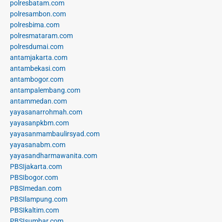
polresbatam.com
polresambon.com
polresbima.com
polresmataram.com
polresdumai.com
antamjakarta.com
antambekasi.com
antambogor.com
antampalembang.com
antammedan.com
yayasanarrohmah.com
yayasanpkbm.com
yayasanmambaulirsyad.com
yayasanabm.com
yayasandharmawanita.com
PBSIjakarta.com
PBSIbogor.com
PBSImedan.com
PBSIlampung.com
PBSIkaltim.com
PBSIsumbar.com