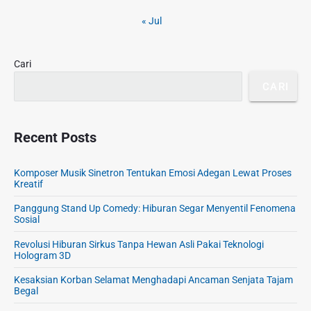
e
b
« Jul
a
r
Cari
CARI
Recent Posts
Komposer Musik Sinetron Tentukan Emosi Adegan Lewat Proses
Kreatif
Panggung Stand Up Comedy: Hiburan Segar Menyentil Fenomena
Sosial
Revolusi Hiburan Sirkus Tanpa Hewan Asli Pakai Teknologi
Hologram 3D
Kesaksian Korban Selamat Menghadapi Ancaman Senjata Tajam
Begal