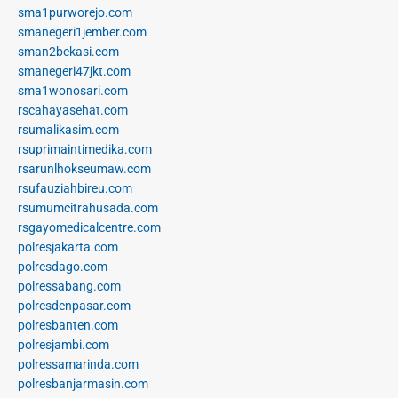
sma1purworejo.com
smanegeri1jember.com
sman2bekasi.com
smanegeri47jkt.com
sma1wonosari.com
rscahayasehat.com
rsumalikasim.com
rsuprimaintimedika.com
rsarunlhokseumaw.com
rsufauziahbireu.com
rsumumcitrahusada.com
rsgayomedicalcentre.com
polresjakarta.com
polresdago.com
polressabang.com
polresdenpasar.com
polresbanten.com
polresjambi.com
polressamarinda.com
polresbanjarmasin.com