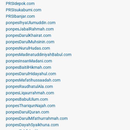
PRSIdepok.com
PRSIsukabumi.com
PRSIbanjar.com
ponpesIhyaUlumuddin.com
ponpesJabalRahmah.com
ponpesDarulKhairat.com
ponpesDarulMuhsinin.com
ponpesNurulHudas.com
ponpesMadinatuddiniyahBabul.com
ponpesInsanMadani.com
ponpesBaitilHikmah.com
ponpesDarulHidayahul.com
ponpesMafatihussaadah.com
ponpesRaudhatulAla.com
ponpesLiqaurrahmah.com
ponpesBabulUlum.com
ponpesThariqunNajah.com
ponpesDarulQuran.com
ponpesDarulMifathurrahmah.com
ponpesDayahSyaikhuna.com