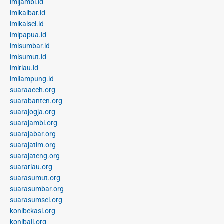
imijambi.id
imikalbar.id
imikalsel.id
imipapua.id
imisumbar.id
imisumut.id
imiriau.id
imilampung.id
suaraaceh.org
suarabanten.org
suarajogja.org
suarajambi.org
suarajabar.org
suarajatim.org
suarajateng.org
suarariau.org
suarasumut.org
suarasumbar.org
suarasumsel.org
konibekasi.org
konibali.org