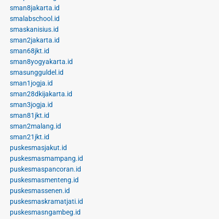
sman8jakarta.id
smalabschool.id
smaskanisius.id
sman2jakarta.id
sman68jkt.id
sman8yogyakarta.id
smasungguldel.id
sman1jogja.id
sman28dkijakarta.id
sman3jogja.id
sman81jkt.id
sman2malang.id
sman21jkt.id
puskesmasjakut.id
puskesmasmampang.id
puskesmaspancoran.id
puskesmasmenteng.id
puskesmassenen.id
puskesmaskramatjati.id
puskesmasngambeg.id