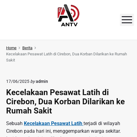
S
k
i
M
p
t
A
o
N
Home
Berita
c
Kecelakaan Pesawat Latih di Cirebon, Dua Korban Dilarikan ke Rumah
o
T
Sakit
n
V
t
e
17/06/2025
by
admin
n
Kecelakaan Pesawat Latih di
t
Cirebon, Dua Korban Dilarikan ke
Rumah Sakit
Sebuah
Kecelakaan Pesawat Latih
terjadi di wilayah
Cirebon pada hari ini, menggemparkan warga sekitar.