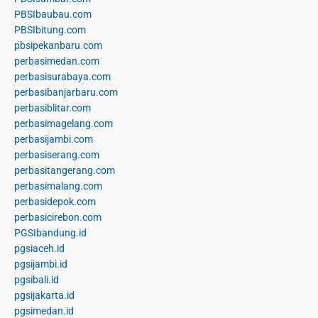
PBSIbaubau.com
PBSIbitung.com
pbsipekanbaru.com
perbasimedan.com
perbasisurabaya.com
perbasibanjarbaru.com
perbasiblitar.com
perbasimagelang.com
perbasijambi.com
perbasiserang.com
perbasitangerang.com
perbasimalang.com
perbasidepok.com
perbasicirebon.com
PGSIbandung.id
pgsiaceh.id
pgsijambi.id
pgsibali.id
pgsijakarta.id
pgsimedan.id