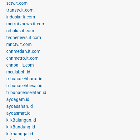
sctv.it.com
transtv.it.com
indosiar.it.com
metrotvnews.it.com
rctiplus.it.com
tvonenews.it.com
mnctv.it.com
cnnmedan.it.com
cnnmetro.it.com
cnnbali.it.com
meulaboh.id
tribunacehbarat.id
tribunacehbesar.id
tribunacehselatan.id
ayoagam.id
ayoasahan.id
ayoasmat.id
klikBalangan.id
klikBandung.id
klikbanggai.id