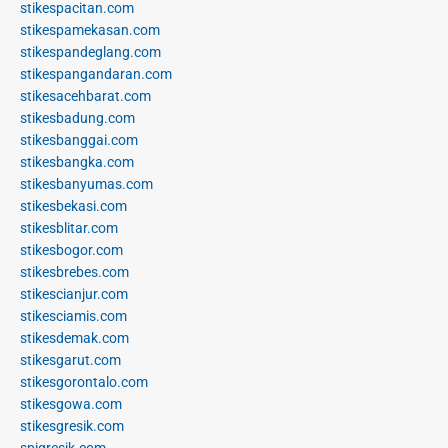
stikespacitan.com
stikespamekasan.com
stikespandeglang.com
stikespangandaran.com
stikesacehbarat.com
stikesbadung.com
stikesbanggai.com
stikesbangka.com
stikesbanyumas.com
stikesbekasi.com
stikesblitar.com
stikesbogor.com
stikesbrebes.com
stikescianjur.com
stikesciamis.com
stikesdemak.com
stikesgarut.com
stikesgorontalo.com
stikesgowa.com
stikesgresik.com
spigresik.com