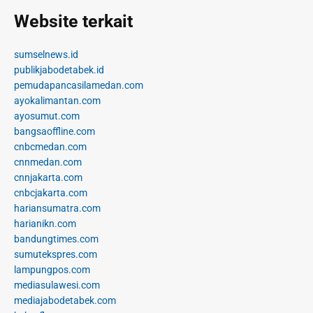
Website terkait
sumselnews.id
publikjabodetabek.id
pemudapancasilamedan.com
ayokalimantan.com
ayosumut.com
bangsaoffline.com
cnbcmedan.com
cnnmedan.com
cnnjakarta.com
cnbcjakarta.com
hariansumatra.com
harianikn.com
bandungtimes.com
sumutekspres.com
lampungpos.com
mediasulawesi.com
mediajabodetabek.com