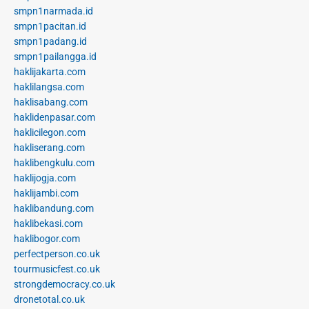
smpn1narmada.id
smpn1pacitan.id
smpn1padang.id
smpn1pailangga.id
haklijakarta.com
haklilangsa.com
haklisabang.com
haklidenpasar.com
haklicilegon.com
hakliserang.com
haklibengkulu.com
haklijogja.com
haklijambi.com
haklibandung.com
haklibekasi.com
haklibogor.com
perfectperson.co.uk
tourmusicfest.co.uk
strongdemocracy.co.uk
dronetotal.co.uk