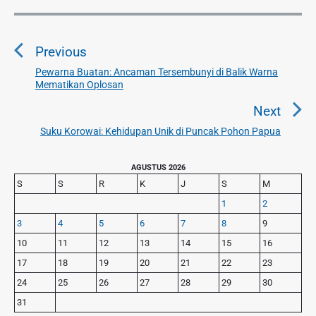
N
a
Previous
v
i
Pewarna Buatan: Ancaman Tersembunyi di Balik Warna
P
Mematikan Oplosan
g
r
a
e
Next
v
s
Suku Korowai: Kehidupan Unik di Puncak Pohon Papua
N
i
i
e
o
p
P
x
AGUSTUS 2026
u
r
o
S
S
R
K
J
S
M
t
i
s
s
p
1
2
m
p
o
3
4
5
6
7
8
9
a
o
s
r
10
11
12
13
14
15
16
s
y
t
17
18
19
20
21
22
23
t
S
:
24
25
26
27
28
29
30
:
i
d
31