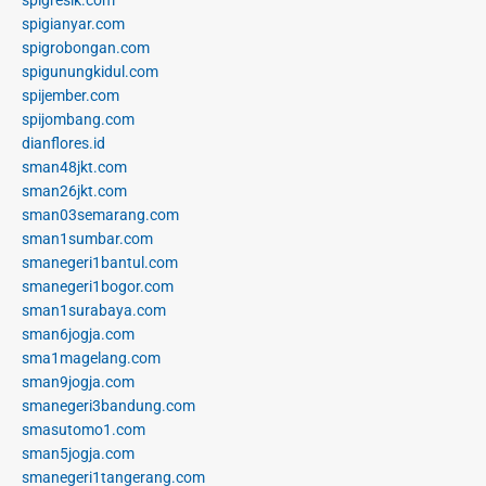
spigianyar.com
spigrobongan.com
spigunungkidul.com
spijember.com
spijombang.com
dianflores.id
sman48jkt.com
sman26jkt.com
sman03semarang.com
sman1sumbar.com
smanegeri1bantul.com
smanegeri1bogor.com
sman1surabaya.com
sman6jogja.com
sma1magelang.com
sman9jogja.com
smanegeri3bandung.com
smasutomo1.com
sman5jogja.com
smanegeri1tangerang.com