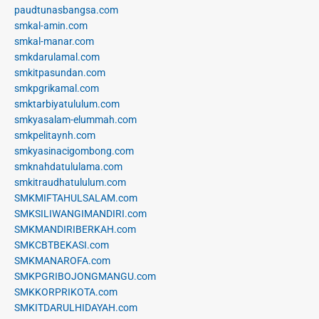
paudtunasbangsa.com
smkal-amin.com
smkal-manar.com
smkdarulamal.com
smkitpasundan.com
smkpgrikamal.com
smktarbiyatululum.com
smkyasalam-elummah.com
smkpelitaynh.com
smkyasinacigombong.com
smknahdatululama.com
smkitraudhatululum.com
SMKMIFTAHULSALAM.com
SMKSILIWANGIMANDIRI.com
SMKMANDIRIBERKAH.com
SMKCBTBEKASI.com
SMKMANAROFA.com
SMKPGRIBOJONGMANGU.com
SMKKORPRIKOTA.com
SMKITDARULHIDAYAH.com