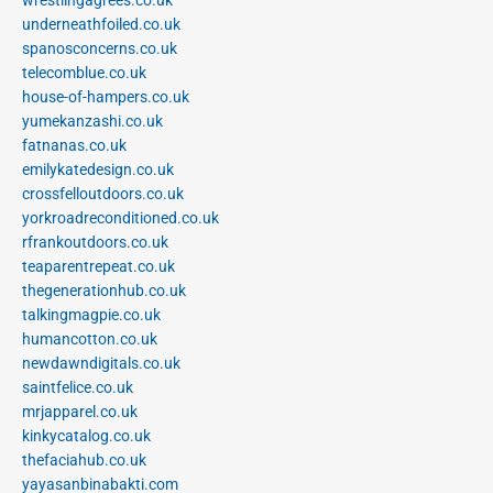
underneathfoiled.co.uk
spanosconcerns.co.uk
telecomblue.co.uk
house-of-hampers.co.uk
yumekanzashi.co.uk
fatnanas.co.uk
emilykatedesign.co.uk
crossfelloutdoors.co.uk
yorkroadreconditioned.co.uk
rfrankoutdoors.co.uk
teaparentrepeat.co.uk
thegenerationhub.co.uk
talkingmagpie.co.uk
humancotton.co.uk
newdawndigitals.co.uk
saintfelice.co.uk
mrjapparel.co.uk
kinkycatalog.co.uk
thefaciahub.co.uk
yayasanbinabakti.com