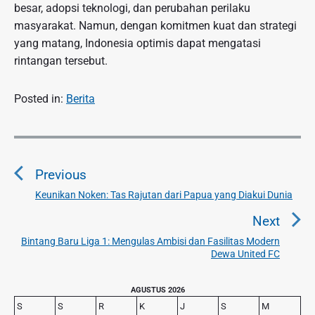
besar, adopsi teknologi, dan perubahan perilaku
masyarakat. Namun, dengan komitmen kuat dan strategi
yang matang, Indonesia optimis dapat mengatasi
rintangan tersebut.
Posted in:
Berita
N
a
Previous
v
i
Keunikan Noken: Tas Rajutan dari Papua yang Diakui Dunia
P
g
r
Next
a
e
Bintang Baru Liga 1: Mengulas Ambisi dan Fasilitas Modern
N
v
s
Dewa United FC
e
i
i
x
o
p
P
AGUSTUS 2026
t
u
r
o
S
S
R
K
J
S
M
p