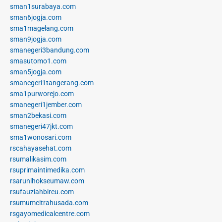
sman1surabaya.com
sman6jogja.com
sma1magelang.com
sman9jogja.com
smanegeri3bandung.com
smasutomo1.com
sman5jogja.com
smanegeri1tangerang.com
sma1purworejo.com
smanegeri1jember.com
sman2bekasi.com
smanegeri47jkt.com
sma1wonosari.com
rscahayasehat.com
rsumalikasim.com
rsuprimaintimedika.com
rsarunlhokseumaw.com
rsufauziahbireu.com
rsumumcitrahusada.com
rsgayomedicalcentre.com