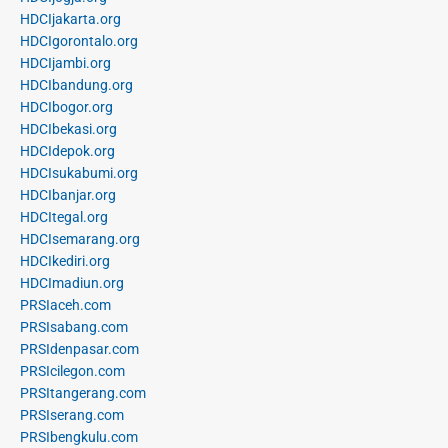
HDCIjakarta.org
HDCIgorontalo.org
HDCIjambi.org
HDCIbandung.org
HDCIbogor.org
HDCIbekasi.org
HDCIdepok.org
HDCIsukabumi.org
HDCIbanjar.org
HDCItegal.org
HDCIsemarang.org
HDCIkediri.org
HDCImadiun.org
PRSIaceh.com
PRSIsabang.com
PRSIdenpasar.com
PRSIcilegon.com
PRSItangerang.com
PRSIserang.com
PRSIbengkulu.com