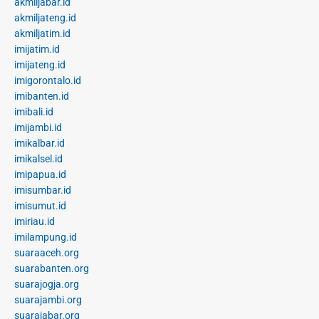
akmiljabar.id
akmiljateng.id
akmiljatim.id
imijatim.id
imijateng.id
imigorontalo.id
imibanten.id
imibali.id
imijambi.id
imikalbar.id
imikalsel.id
imipapua.id
imisumbar.id
imisumut.id
imiriau.id
imilampung.id
suaraaceh.org
suarabanten.org
suarajogja.org
suarajambi.org
suarajabar.org