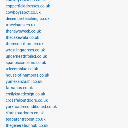
copperfielddresses.co.uk
cowboysspot.co.uk
decemberteaching.co.uk
traceloans.co.uk
thenewsweek.co.uk
thecakewala.co.uk
thomson-thorn.co.uk
wrestlingagrees.co.uk
underneathfoiled.co.uk
spanosconcerns.co.uk
telecomblue.co.uk
house-of-hampers.co.uk
yumekanzashi.co.uk
fatnanas.co.uk
emilykatedesign.co.uk
crossfelloutdoors.co.uk
yorkroadreconditioned.co.uk
rfrankoutdoors.co.uk
teaparentrepeat.co.uk
thegenerationhub.co.uk