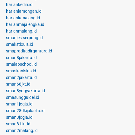
hariankediri.id
harianlamongan.id
harianlumajang.id
harianmajalengka.id
harianmalang.id
smanics-serpong.id
smakstlouis.id
smapraditadirgantara.id
sman8jakarta.id
smalabschool.id
smaskanisius.id
sman2jakarta.id
sman68jkt.id
sman8yogyakarta.id
smasungguldel.id
sman1jogja.id
sman28dkijakarta.id
sman3jogja.id
sman81jkt.id
sman2malang.id