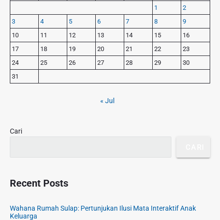
i
s
s
1
2
o
m
p
3
4
5
6
7
8
9
s
a
o
r
t
10
11
12
13
14
15
16
s
y
:
17
18
19
20
21
22
23
t
S
24
25
26
27
28
29
30
:
i
d
31
e
b
« Jul
a
r
Cari
CARI
Recent Posts
Wahana Rumah Sulap: Pertunjukan Ilusi Mata Interaktif Anak
Keluarga