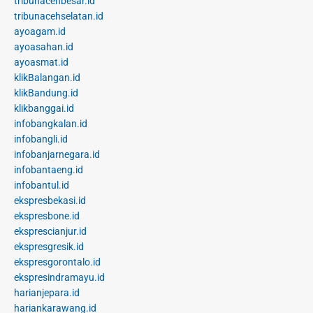
tribunacehbesar.id
tribunacehselatan.id
ayoagam.id
ayoasahan.id
ayoasmat.id
klikBalangan.id
klikBandung.id
klikbanggai.id
infobangkalan.id
infobangli.id
infobanjarnegara.id
infobantaeng.id
infobantul.id
ekspresbekasi.id
ekspresbone.id
eksprescianjur.id
ekspresgresik.id
ekspresgorontalo.id
ekspresindramayu.id
harianjepara.id
hariankarawang.id