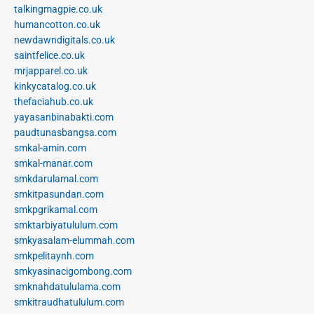
talkingmagpie.co.uk
humancotton.co.uk
newdawndigitals.co.uk
saintfelice.co.uk
mrjapparel.co.uk
kinkycatalog.co.uk
thefaciahub.co.uk
yayasanbinabakti.com
paudtunasbangsa.com
smkal-amin.com
smkal-manar.com
smkdarulamal.com
smkitpasundan.com
smkpgrikamal.com
smktarbiyatululum.com
smkyasalam-elummah.com
smkpelitaynh.com
smkyasinacigombong.com
smknahdatululama.com
smkitraudhatululum.com