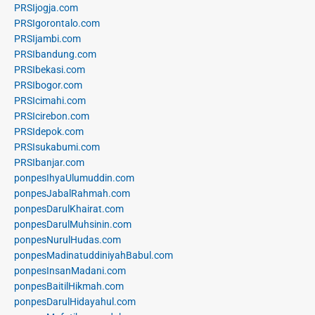
PRSIjogja.com
PRSIgorontalo.com
PRSIjambi.com
PRSIbandung.com
PRSIbekasi.com
PRSIbogor.com
PRSIcimahi.com
PRSIcirebon.com
PRSIdepok.com
PRSIsukabumi.com
PRSIbanjar.com
ponpesIhyaUlumuddin.com
ponpesJabalRahmah.com
ponpesDarulKhairat.com
ponpesDarulMuhsinin.com
ponpesNurulHudas.com
ponpesMadinatuddiniyahBabul.com
ponpesInsanMadani.com
ponpesBaitilHikmah.com
ponpesDarulHidayahul.com