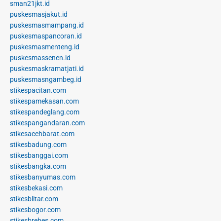
sman21jkt.id
puskesmasjakut.id
puskesmasmampang.id
puskesmaspancoran.id
puskesmasmenteng.id
puskesmassenen.id
puskesmaskramatjati.id
puskesmasngambeg.id
stikespacitan.com
stikespamekasan.com
stikespandeglang.com
stikespangandaran.com
stikesacehbarat.com
stikesbadung.com
stikesbanggai.com
stikesbangka.com
stikesbanyumas.com
stikesbekasi.com
stikesblitar.com
stikesbogor.com
stikesbrebes.com