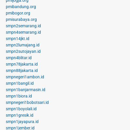
pmijogja.org
pmibandung.org
pmibogor.org
pmisurabaya.org
smpn2semarang.id
smpn4semarang.id
smpn14jkt.id
smpn2lumajang.id
smpn2sutojayan.id
smpn4blitar.id
smpn78jakarta.id
smpn88jakarta.id
smpnegeri1ambon.id
smpn1bangil.id
smpn1banjarmasin.id
smpn1biora.id
smpnegeri1bobotsari.id
smpn1boyolali.id
smpn1gresik.id
smpn1jayapura.id
smpn1jember.id