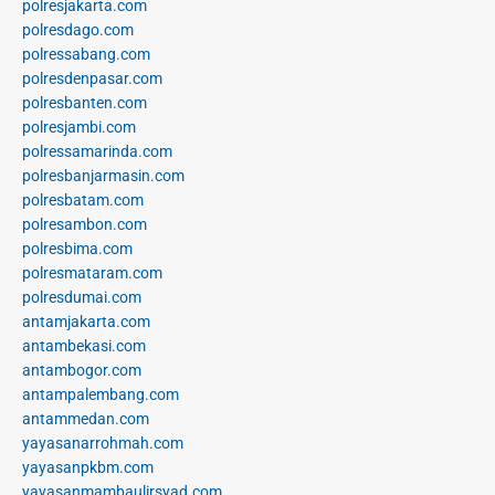
polresjakarta.com
polresdago.com
polressabang.com
polresdenpasar.com
polresbanten.com
polresjambi.com
polressamarinda.com
polresbanjarmasin.com
polresbatam.com
polresambon.com
polresbima.com
polresmataram.com
polresdumai.com
antamjakarta.com
antambekasi.com
antambogor.com
antampalembang.com
antammedan.com
yayasanarrohmah.com
yayasanpkbm.com
yayasanmambaulirsyad.com