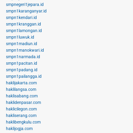
smpnegeri1jepara.id
smpn1karanganyar.id
smpn1kendari.id
smpn1kranggan.id
smpn1lamongan.id
smpn1luwuk.id
smpn1madiun.id
smpn1manokwari.id
smpn1narmada.id
smpn1pacitan.id
smpn1padang.id
smpn1pailangga.id
haklijakarta.com
haklilangsa.com
haklisabang.com
haklidenpasar.com
haklicilegon.com
hakliserang.com
haklibengkulu.com
haklijogja.com