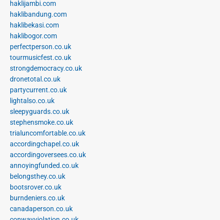
haklijambi.com
haklibandung.com
haklibekasi.com
haklibogor.com
perfectperson.co.uk
tourmusicfest.co.uk
strongdemocracy.co.uk
dronetotal.co.uk
partycurrent.co.uk
lightalso.co.uk
sleepyguards.co.uk
stephensmoke.co.uk
trialuncomfortable.co.uk
accordingchapel.co.uk
accordingoversees.co.uk
annoyingfunded.co.uk
belongsthey.co.uk
bootsrover.co.uk
burndeniers.co.uk
canadaperson.co.uk
conwayviolation.co.uk