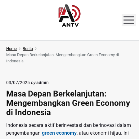
S
k
i
M
p
t
A
o
N
Home
Berita
c
Masa Depan Berkelanjutan: Mengembangkan Green Economy di
o
T
Indonesia
n
V
t
e
03/07/2025
by
admin
n
Masa Depan Berkelanjutan:
t
Mengembangkan Green Economy
di Indonesia
Indonesia secara aktif berinvestasi dan berinovasi dalam
pengembangan
green economy
, atau ekonomi hijau. Ini