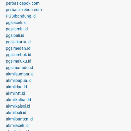
perbasidepok.com
perbasicirebon.com
PGSIbandung.id
pgsiaceh.id
pgsijambi.id
pgsibali.id
pgsijakarta.id
pgsimedan.id
pgsilombok.id
pgsimaluku.id
pgsimanado.id
akmilsumbar.id
akmilpapua.id
akmilriau.id
akmilntt.id
akmilkalbar.id
akmilkalsel.id
akmilbali.id
akmilbanten.id
akmilaceh.id