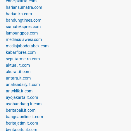
cnbcjakarta.com
hariansumatra.com
harianikn.com
bandungtimes.com
sumutekspres.com
lampungpos.com
mediasulawesi.com
mediajabodetabek.com
kabarflores.com
seputarmetro.com
aktual.it.com
akurat.it.com
antara.it.com
analisadaily.it.com
antvklik.it.com
ayojakarta.it.com
ayobandung.it.com
beritabali.it.com
bangsaonline.it.com
beritajatim.it.com
beritasatu.it.com