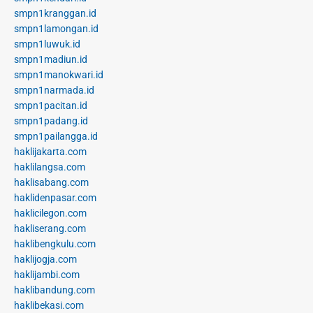
smpn1kranggan.id
smpn1lamongan.id
smpn1luwuk.id
smpn1madiun.id
smpn1manokwari.id
smpn1narmada.id
smpn1pacitan.id
smpn1padang.id
smpn1pailangga.id
haklijakarta.com
haklilangsa.com
haklisabang.com
haklidenpasar.com
haklicilegon.com
hakliserang.com
haklibengkulu.com
haklijogja.com
haklijambi.com
haklibandung.com
haklibekasi.com