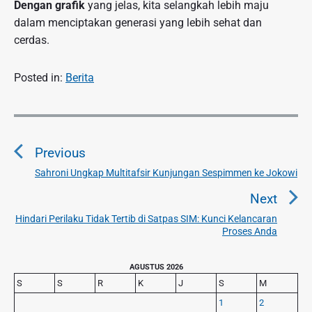
Dengan grafik
yang jelas, kita selangkah lebih maju
dalam menciptakan generasi yang lebih sehat dan
cerdas.
Posted in:
Berita
N
a
Previous
v
i
Sahroni Ungkap Multitafsir Kunjungan Sespimmen ke Jokowi
P
g
r
Next
a
e
Hindari Perilaku Tidak Tertib di Satpas SIM: Kunci Kelancaran
N
v
s
Proses Anda
e
i
i
x
o
p
P
AGUSTUS 2026
t
u
r
o
S
S
R
K
J
S
M
p
i
s
s
1
2
o
m