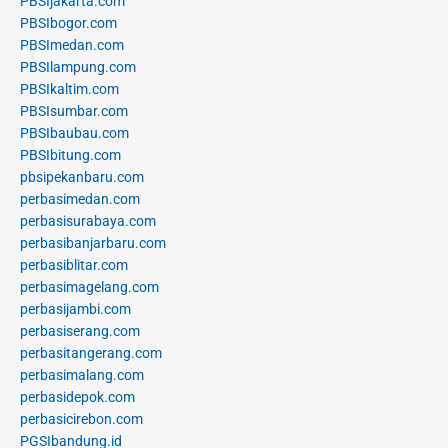
PBSIjakarta.com
PBSIbogor.com
PBSImedan.com
PBSIlampung.com
PBSIkaltim.com
PBSIsumbar.com
PBSIbaubau.com
PBSIbitung.com
pbsipekanbaru.com
perbasimedan.com
perbasisurabaya.com
perbasibanjarbaru.com
perbasiblitar.com
perbasimagelang.com
perbasijambi.com
perbasiserang.com
perbasitangerang.com
perbasimalang.com
perbasidepok.com
perbasicirebon.com
PGSIbandung.id