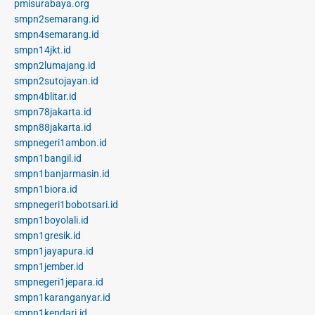
pmisurabaya.org
smpn2semarang.id
smpn4semarang.id
smpn14jkt.id
smpn2lumajang.id
smpn2sutojayan.id
smpn4blitar.id
smpn78jakarta.id
smpn88jakarta.id
smpnegeri1ambon.id
smpn1bangil.id
smpn1banjarmasin.id
smpn1biora.id
smpnegeri1bobotsari.id
smpn1boyolali.id
smpn1gresik.id
smpn1jayapura.id
smpn1jember.id
smpnegeri1jepara.id
smpn1karanganyar.id
smpn1kendari.id