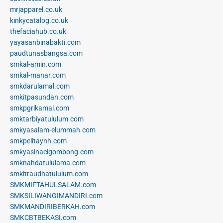
mrjapparel.co.uk
kinkycatalog.co.uk
thefaciahub.co.uk
yayasanbinabakti.com
paudtunasbangsa.com
smkal-amin.com
smkal-manar.com
smkdarulamal.com
smkitpasundan.com
smkpgrikamal.com
smktarbiyatululum.com
smkyasalam-elummah.com
smkpelitaynh.com
smkyasinacigombong.com
smknahdatululama.com
smkitraudhatululum.com
SMKMIFTAHULSALAM.com
SMKSILIWANGIMANDIRI.com
SMKMANDIRIBERKAH.com
SMKCBTBEKASI.com