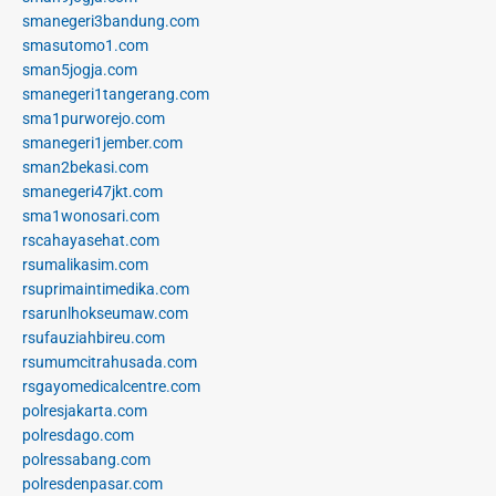
smanegeri3bandung.com
smasutomo1.com
sman5jogja.com
smanegeri1tangerang.com
sma1purworejo.com
smanegeri1jember.com
sman2bekasi.com
smanegeri47jkt.com
sma1wonosari.com
rscahayasehat.com
rsumalikasim.com
rsuprimaintimedika.com
rsarunlhokseumaw.com
rsufauziahbireu.com
rsumumcitrahusada.com
rsgayomedicalcentre.com
polresjakarta.com
polresdago.com
polressabang.com
polresdenpasar.com