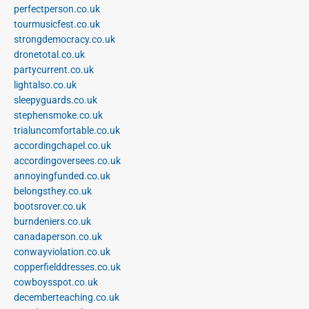
perfectperson.co.uk
tourmusicfest.co.uk
strongdemocracy.co.uk
dronetotal.co.uk
partycurrent.co.uk
lightalso.co.uk
sleepyguards.co.uk
stephensmoke.co.uk
trialuncomfortable.co.uk
accordingchapel.co.uk
accordingoversees.co.uk
annoyingfunded.co.uk
belongsthey.co.uk
bootsrover.co.uk
burndeniers.co.uk
canadaperson.co.uk
conwayviolation.co.uk
copperfielddresses.co.uk
cowboysspot.co.uk
decemberteaching.co.uk