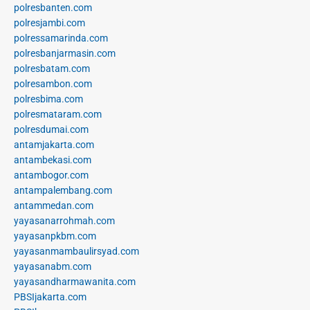
polresbanten.com
polresjambi.com
polressamarinda.com
polresbanjarmasin.com
polresbatam.com
polresambon.com
polresbima.com
polresmataram.com
polresdumai.com
antamjakarta.com
antambekasi.com
antambogor.com
antampalembang.com
antammedan.com
yayasanarrohmah.com
yayasanpkbm.com
yayasanmambaulirsyad.com
yayasanabm.com
yayasandharmawanita.com
PBSIjakarta.com