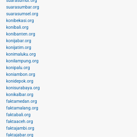
suarasumut.org
suarasumbar.org
suarasumsel.org
konibekasi.org
konibali.org
konibanten.org
konijabar.org
konijatim.org
konimaluku.org
konilampung.org
konipalu.org
koniambon.org
konidepok.org
konisurabaya.org
konikalbar.org
faktamedan.org
faktamalang.org
faktabali.org
faktaaceh.org
faktajambi.org
faktajabar.org