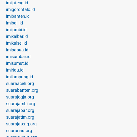
imijateng.id
imigorontalo.id
imibanten.id
imibali.id
imijambi.id
imikalbar.id
imikalsel.id
imipapua.id
imisumbar.id
imisumut.id
imiriau.id
imilampung.id
suaraaceh.org
suarabanten.org
suarajogja.org
suarajambi.org
suarajabar.org
suarajatim.org
suarajateng.org
suarariau.org