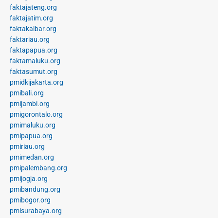
faktajateng.org
faktajatim.org
faktakalbar.org
faktariau.org
faktapapua.org
faktamaluku.org
faktasumut.org
pmidkijakarta.org
pmibali.org
pmijambi.org
pmigorontalo.org
pmimaluku.org
pmipapua.org
pmiriau.org
pmimedan.org
pmipalembang.org
pmijogja.org
pmibandung.org
pmibogor.org
pmisurabaya.org