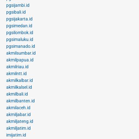
pgsijambi.id
pgsibali.id
pgsijakarta.id
pgsimedan.id
pgsilombok.id
pgsimaluku.id
pgsimanado.id
akmilsumbar.id
akmilpapua.id
akmilriau.id
akmilntt.id
akmilkalbar.id
akmilkalsel.id
akmilbali.id
akmilbanten.id
akmilaceh.id
akmiljabar.id
akmiljateng.id
akmiljatim.id
imijatim.id