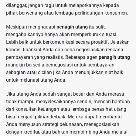
dilanggar, jangan ragu untuk melaporkannya kepada
pihak berwenang atau lembaga perlindungan konsumen.
Meskipun menghadapi
penagih utang
itu sulit,
mengabaikannya hanya akan memperburuk situasi.
Lebih baik untuk berkomunikasi secara proaktif. Jelaskan
kondisi finansial Anda dan coba negosiasikan rencana
pembayaran yang realistis. Beberapa agen
penagih utang
mungkin bersedia bernegosiasi untuk pembayaran
sebagian atau cicilan jika Anda menunjukkan niat baik
untuk melunasi utang Anda.
Jika utang Anda sudah sangat besar dan Anda merasa
tidak mampu menyelesaikannya sendiri, mencari bantuan
dari konsultan keuangan atau lembaga penasihat utang
bisa menjadi pilihan terbaik. Mereka dapat membantu
Anda menyusun strategi pelunasan, menegosiasikan
dengan kreditur, atau bahkan membimbing Anda melalui