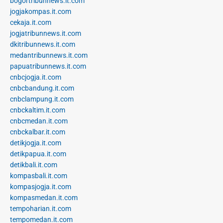
bogortribunnews.it.com
jogjakompas.it.com
cekaja.it.com
jogjatribunnews.it.com
dkitribunnews.it.com
medantribunnews.it.com
papuatribunnews.it.com
cnbcjogja.it.com
cnbcbandung.it.com
cnbclampung.it.com
cnbckaltim.it.com
cnbcmedan.it.com
cnbckalbar.it.com
detikjogja.it.com
detikpapua.it.com
detikbali.it.com
kompasbali.it.com
kompasjogja.it.com
kompasmedan.it.com
tempoharian.it.com
tempomedan.it.com