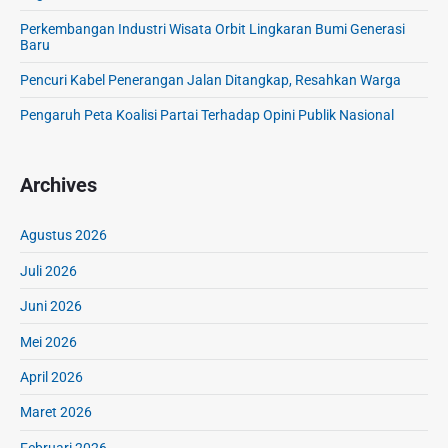
Perkembangan Industri Wisata Orbit Lingkaran Bumi Generasi
Baru
Pencuri Kabel Penerangan Jalan Ditangkap, Resahkan Warga
Pengaruh Peta Koalisi Partai Terhadap Opini Publik Nasional
Archives
Agustus 2026
Juli 2026
Juni 2026
Mei 2026
April 2026
Maret 2026
Februari 2026