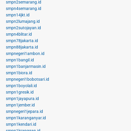
smpn2semarang.id
smpn4semarang.id
smpn14jkt.id
smpn2lumajang.id
smpn2sutojayan.id
smpn4blitar.id
smpn78jakarta.id
smpn88jakarta.id
smpnegeri1ambon.id
smpn1bangil.id
smpn1banjarmasin.id
smpn1biora.id
smpnegeri1bobotsari.id
smpn1boyolali.id
smpn1gresik.id
smpn1jayapura.id
smpn1jember.id
smpnegeri1jepara.id
smpn1karanganyar.id
smpn1kendari.id
smpn1kranggan.id