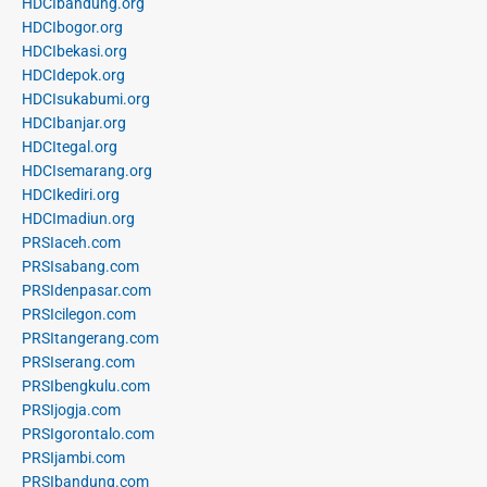
HDCIbandung.org
HDCIbogor.org
HDCIbekasi.org
HDCIdepok.org
HDCIsukabumi.org
HDCIbanjar.org
HDCItegal.org
HDCIsemarang.org
HDCIkediri.org
HDCImadiun.org
PRSIaceh.com
PRSIsabang.com
PRSIdenpasar.com
PRSIcilegon.com
PRSItangerang.com
PRSIserang.com
PRSIbengkulu.com
PRSIjogja.com
PRSIgorontalo.com
PRSIjambi.com
PRSIbandung.com