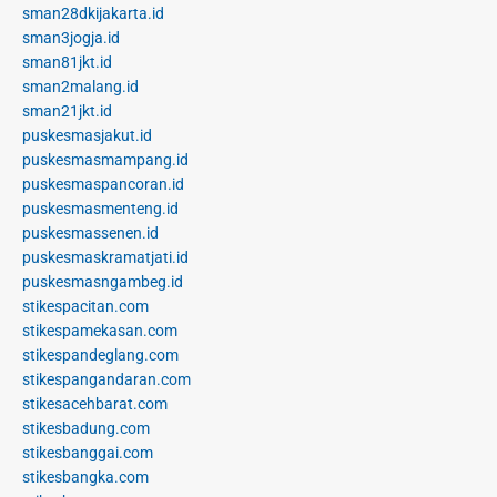
sman28dkijakarta.id
sman3jogja.id
sman81jkt.id
sman2malang.id
sman21jkt.id
puskesmasjakut.id
puskesmasmampang.id
puskesmaspancoran.id
puskesmasmenteng.id
puskesmassenen.id
puskesmaskramatjati.id
puskesmasngambeg.id
stikespacitan.com
stikespamekasan.com
stikespandeglang.com
stikespangandaran.com
stikesacehbarat.com
stikesbadung.com
stikesbanggai.com
stikesbangka.com