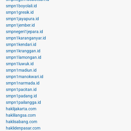
smpn1boyolali.id
smpn1gresik.id
smpn1jayapura.id
smpn1jember.id
smpnegeri1jepara.id
smpn1karanganyar.id
smpn1kendari.id
smpn1kranggan.id
smpn1lamongan.id
smpn1luwuk.id
smpn1madiun.id
smpn1manokwari.id
smpn1narmada.id
smpn1pacitan.id
smpn1padang.id
smpn1pailangga.id
haklijakarta.com
haklilangsa.com
haklisabang.com
haklidenpasar.com