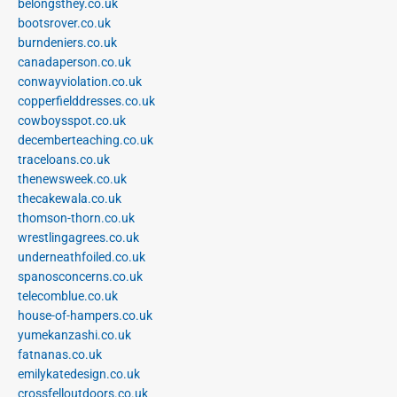
belongsthey.co.uk
bootsrover.co.uk
burndeniers.co.uk
canadaperson.co.uk
conwayviolation.co.uk
copperfielddresses.co.uk
cowboysspot.co.uk
decemberteaching.co.uk
traceloans.co.uk
thenewsweek.co.uk
thecakewala.co.uk
thomson-thorn.co.uk
wrestlingagrees.co.uk
underneathfoiled.co.uk
spanosconcerns.co.uk
telecomblue.co.uk
house-of-hampers.co.uk
yumekanzashi.co.uk
fatnanas.co.uk
emilykatedesign.co.uk
crossfelloutdoors.co.uk