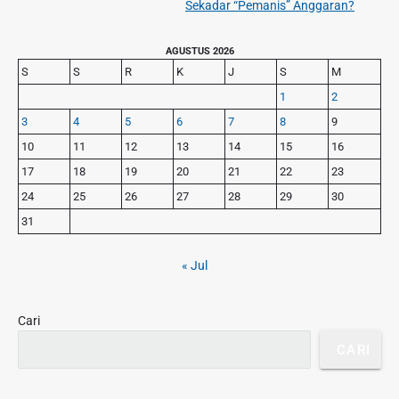
i
Sekadar “Pemanis” Anggaran?
i
e
o
p
x
u
P
AGUSTUS 2026
o
t
r
s
S
S
R
K
J
S
M
s
p
i
p
1
2
o
m
o
3
4
5
6
7
8
9
s
a
s
r
t
10
11
12
13
14
15
16
t
y
:
17
18
19
20
21
22
23
S
:
24
25
26
27
28
29
30
i
d
31
e
b
« Jul
a
r
Cari
CARI