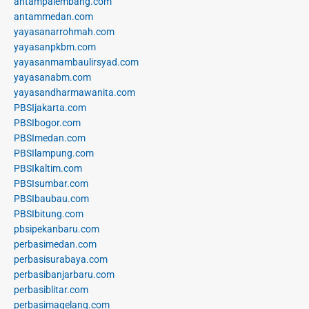
antampalembang.com
antammedan.com
yayasanarrohmah.com
yayasanpkbm.com
yayasanmambaulirsyad.com
yayasanabm.com
yayasandharmawanita.com
PBSIjakarta.com
PBSIbogor.com
PBSImedan.com
PBSIlampung.com
PBSIkaltim.com
PBSIsumbar.com
PBSIbaubau.com
PBSIbitung.com
pbsipekanbaru.com
perbasimedan.com
perbasisurabaya.com
perbasibanjarbaru.com
perbasiblitar.com
perbasimagelang.com