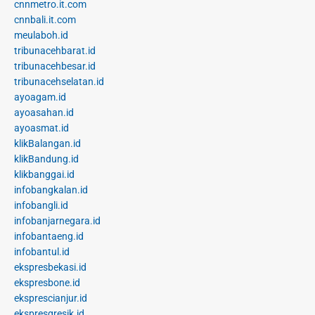
cnnmetro.it.com
cnnbali.it.com
meulaboh.id
tribunacehbarat.id
tribunacehbesar.id
tribunacehselatan.id
ayoagam.id
ayoasahan.id
ayoasmat.id
klikBalangan.id
klikBandung.id
klikbanggai.id
infobangkalan.id
infobangli.id
infobanjarnegara.id
infobantaeng.id
infobantul.id
ekspresbekasi.id
ekspresbone.id
eksprescianjur.id
ekspresgresik.id