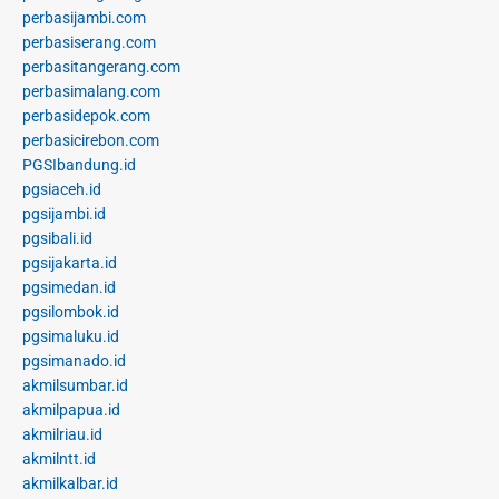
perbasijambi.com
perbasiserang.com
perbasitangerang.com
perbasimalang.com
perbasidepok.com
perbasicirebon.com
PGSIbandung.id
pgsiaceh.id
pgsijambi.id
pgsibali.id
pgsijakarta.id
pgsimedan.id
pgsilombok.id
pgsimaluku.id
pgsimanado.id
akmilsumbar.id
akmilpapua.id
akmilriau.id
akmilntt.id
akmilkalbar.id