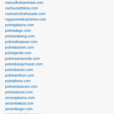
rsarunlhokseumaw.com
rsufauziahbireu.com
rsumumcitrahusada.com
rsgayomedicalcentre.com
polresjakarta.com
polresdago.com
polressabang.com
polresdenpasar.com
polresbanten.com
polresjambi.com
polressamarinda.com
polresbanjarmasin.com
polresbatam.com
polresambon.com
polresbima.com
polresmataram.com
polresdumai.com
antamjakarta.com
antambekasi.com
antambogor.com