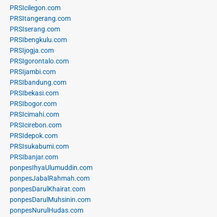
PRSIcilegon.com
PRSItangerang.com
PRSIserang.com
PRSIbengkulu.com
PRSIjogja.com
PRSIgorontalo.com
PRSIjambi.com
PRSIbandung.com
PRSIbekasi.com
PRSIbogor.com
PRSIcimahi.com
PRSIcirebon.com
PRSIdepok.com
PRSIsukabumi.com
PRSIbanjar.com
ponpesIhyaUlumuddin.com
ponpesJabalRahmah.com
ponpesDarulKhairat.com
ponpesDarulMuhsinin.com
ponpesNurulHudas.com