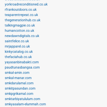
yorkroadreconditioned.co.uk
rfrankoutdoors.co.uk
teaparentrepeat.co.uk
thegenerationhub.co.uk
talkingmagpie.co.uk
humancotton.co.uk
newdawndigitals.co.uk
saintfelice.co.uk
mrjapparel.co.uk
kinkycatalog.co.uk
thefaciahub.co.uk
yayasanbinabakti.com
paudtunasbangsa.com
smkal-amin.com
smkal-manar.com
smkdarulamal.com
smkitpasundan.com
smkpgrikamal.com
smktarbiyatululum.com
smkyasalam-elummah.com