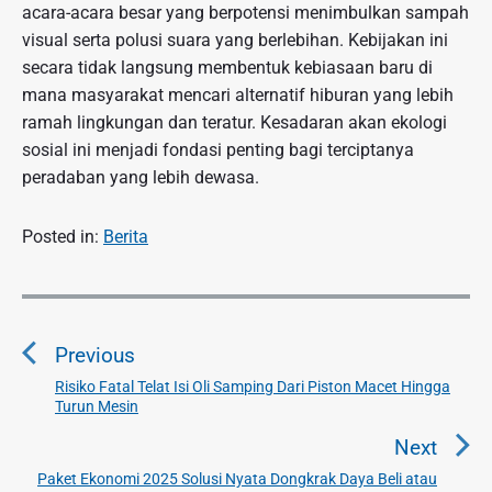
acara-acara besar yang berpotensi menimbulkan sampah
visual serta polusi suara yang berlebihan. Kebijakan ini
secara tidak langsung membentuk kebiasaan baru di
mana masyarakat mencari alternatif hiburan yang lebih
ramah lingkungan dan teratur. Kesadaran akan ekologi
sosial ini menjadi fondasi penting bagi terciptanya
peradaban yang lebih dewasa.
Posted in:
Berita
N
a
Previous
v
i
Risiko Fatal Telat Isi Oli Samping Dari Piston Macet Hingga
P
Turun Mesin
g
r
a
e
Next
v
s
Paket Ekonomi 2025 Solusi Nyata Dongkrak Daya Beli atau
N