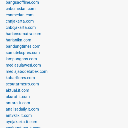
bangsaoffline.com
cnbcmedan.com
cnnmedan.com
cnnjakarta.com
cnbcjakarta.com
hariansumatra.com
harianikn.com
bandungtimes.com
sumutekspres.com
lampungpos.com
mediasulawesi.com
mediajabodetabek.com
kabarflores.com
seputarmetro.com
aktual.it.com
akurat.it.com
antara.it.com
analisadaily.it.com
antvklik.it.com
ayojakarta.it.com
ayobandung.it.com