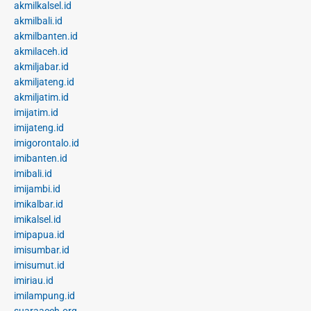
akmilkalsel.id
akmilbali.id
akmilbanten.id
akmilaceh.id
akmiljabar.id
akmiljateng.id
akmiljatim.id
imijatim.id
imijateng.id
imigorontalo.id
imibanten.id
imibali.id
imijambi.id
imikalbar.id
imikalsel.id
imipapua.id
imisumbar.id
imisumut.id
imiriau.id
imilampung.id
suaraaceh.org