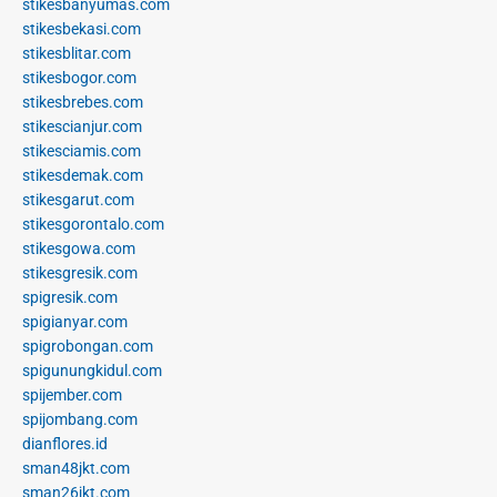
stikesbanyumas.com
stikesbekasi.com
stikesblitar.com
stikesbogor.com
stikesbrebes.com
stikescianjur.com
stikesciamis.com
stikesdemak.com
stikesgarut.com
stikesgorontalo.com
stikesgowa.com
stikesgresik.com
spigresik.com
spigianyar.com
spigrobongan.com
spigunungkidul.com
spijember.com
spijombang.com
dianflores.id
sman48jkt.com
sman26jkt.com