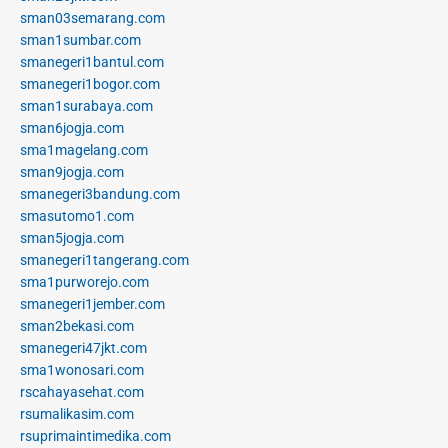
sman03semarang.com
sman1sumbar.com
smanegeri1bantul.com
smanegeri1bogor.com
sman1surabaya.com
sman6jogja.com
sma1magelang.com
sman9jogja.com
smanegeri3bandung.com
smasutomo1.com
sman5jogja.com
smanegeri1tangerang.com
sma1purworejo.com
smanegeri1jember.com
sman2bekasi.com
smanegeri47jkt.com
sma1wonosari.com
rscahayasehat.com
rsumalikasim.com
rsuprimaintimedika.com