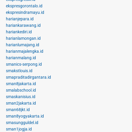
ekspresgorontalo.id
ekspresindramayu.id
harianjepara.id
hariankarawang.id
hariankediri.id
harianlamongan.id
harianlumajang.id
harianmajalengka.id
harianmalang.id
smanics-serpong.id
smakstlouis.id
smapraditadirgantara.id
sman8jakarta.id
smalabschool.id
smaskanisius.id
sman2jakarta.id
sman68jkt.id
sman8yogyakarta.id
smasungguldel.id
sman1jogja.id