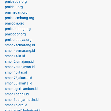
pmipapua.org
pmiriau.org
pmimedan.org
pmipalembang.org
pmijogja.org
pmibandung.org
pmibogor.org
pmisurabaya.org
smpn2semarang.id
smpn4semarang.id
smpn14jkt.id
smpn2lumajang.id
smpn2sutojayan.id
smpn4blitar.id
smpn78jakarta.id
smpn88jakarta.id
smpnegeri1ambon.id
smpn1bangil.id
smpn1banjarmasin.id
smpn1biora.id
smpnegeri1bobotsari.id