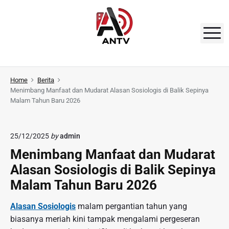
S
k
i
M
p
t
A
o
N
Home
Berita
c
Menimbang Manfaat dan Mudarat Alasan Sosiologis di Balik Sepinya
o
T
Malam Tahun Baru 2026
n
V
t
e
25/12/2025
by
admin
n
Menimbang Manfaat dan Mudarat
t
Alasan Sosiologis di Balik Sepinya
Malam Tahun Baru 2026
Alasan Sosiologis
malam pergantian tahun yang
biasanya meriah kini tampak mengalami pergeseran