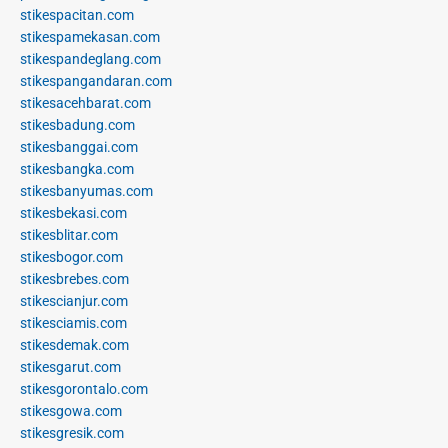
stikespacitan.com
stikespamekasan.com
stikespandeglang.com
stikespangandaran.com
stikesacehbarat.com
stikesbadung.com
stikesbanggai.com
stikesbangka.com
stikesbanyumas.com
stikesbekasi.com
stikesblitar.com
stikesbogor.com
stikesbrebes.com
stikescianjur.com
stikesciamis.com
stikesdemak.com
stikesgarut.com
stikesgorontalo.com
stikesgowa.com
stikesgresik.com