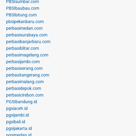
PBSIsumbar.com
PBSIbaubau.com
PBSIbitung.com
pbsipekanbaru.com
perbasimedan.com
perbasisurabaya.com
perbasibanjarbaru.com
perbasiblitar.com
perbasimagelang.com
perbasijambi.com
perbasiserang.com
perbasitangerang.com
perbasimalang.com
perbasidepok.com
perbasicirebon.com
PGSIbandung.id
pgsiaceh.id
pgsijambi.id
pgsibali.id
pgsijakarta.id
pgsimedan.id