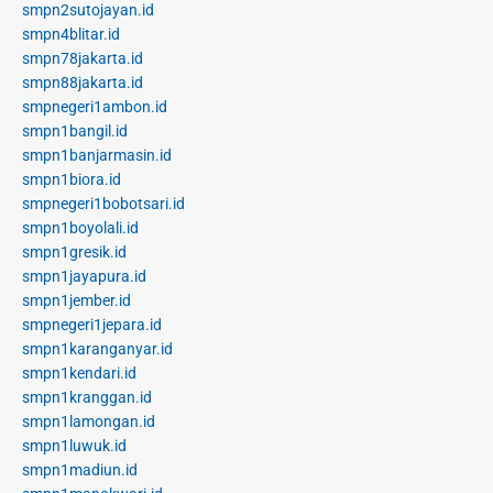
smpn2sutojayan.id
smpn4blitar.id
smpn78jakarta.id
smpn88jakarta.id
smpnegeri1ambon.id
smpn1bangil.id
smpn1banjarmasin.id
smpn1biora.id
smpnegeri1bobotsari.id
smpn1boyolali.id
smpn1gresik.id
smpn1jayapura.id
smpn1jember.id
smpnegeri1jepara.id
smpn1karanganyar.id
smpn1kendari.id
smpn1kranggan.id
smpn1lamongan.id
smpn1luwuk.id
smpn1madiun.id