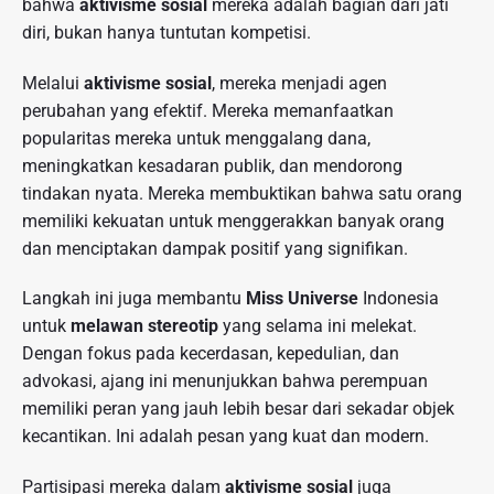
bahwa
aktivisme sosial
mereka adalah bagian dari jati
diri, bukan hanya tuntutan kompetisi.
Melalui
aktivisme sosial
, mereka menjadi agen
perubahan yang efektif. Mereka memanfaatkan
popularitas mereka untuk menggalang dana,
meningkatkan kesadaran publik, dan mendorong
tindakan nyata. Mereka membuktikan bahwa satu orang
memiliki kekuatan untuk menggerakkan banyak orang
dan menciptakan dampak positif yang signifikan.
Langkah ini juga membantu
Miss Universe
Indonesia
untuk
melawan stereotip
yang selama ini melekat.
Dengan fokus pada kecerdasan, kepedulian, dan
advokasi, ajang ini menunjukkan bahwa perempuan
memiliki peran yang jauh lebih besar dari sekadar objek
kecantikan. Ini adalah pesan yang kuat dan modern.
Partisipasi mereka dalam
aktivisme sosial
juga