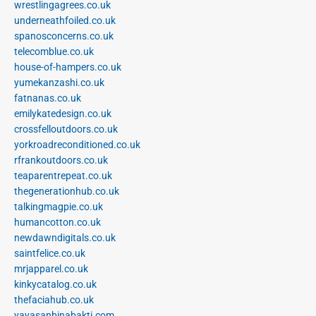
wrestlingagrees.co.uk
underneathfoiled.co.uk
spanosconcerns.co.uk
telecomblue.co.uk
house-of-hampers.co.uk
yumekanzashi.co.uk
fatnanas.co.uk
emilykatedesign.co.uk
crossfelloutdoors.co.uk
yorkroadreconditioned.co.uk
rfrankoutdoors.co.uk
teaparentrepeat.co.uk
thegenerationhub.co.uk
talkingmagpie.co.uk
humancotton.co.uk
newdawndigitals.co.uk
saintfelice.co.uk
mrjapparel.co.uk
kinkycatalog.co.uk
thefaciahub.co.uk
yayasanbinabakti.com