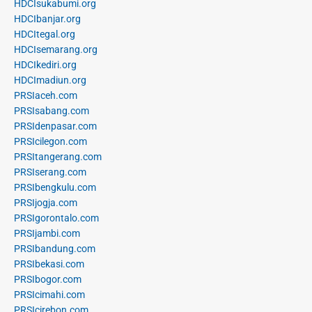
HDCIsukabumi.org
HDCIbanjar.org
HDCItegal.org
HDCIsemarang.org
HDCIkediri.org
HDCImadiun.org
PRSIaceh.com
PRSIsabang.com
PRSIdenpasar.com
PRSIcilegon.com
PRSItangerang.com
PRSIserang.com
PRSIbengkulu.com
PRSIjogja.com
PRSIgorontalo.com
PRSIjambi.com
PRSIbandung.com
PRSIbekasi.com
PRSIbogor.com
PRSIcimahi.com
PRSIcirebon.com