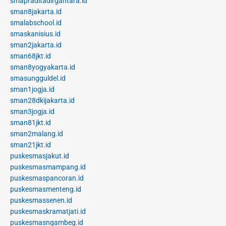
smapraditadirgantara.id
sman8jakarta.id
smalabschool.id
smaskanisius.id
sman2jakarta.id
sman68jkt.id
sman8yogyakarta.id
smasungguldel.id
sman1jogja.id
sman28dkijakarta.id
sman3jogja.id
sman81jkt.id
sman2malang.id
sman21jkt.id
puskesmasjakut.id
puskesmasmampang.id
puskesmaspancoran.id
puskesmasmenteng.id
puskesmassenen.id
puskesmaskramatjati.id
puskesmasngambeg.id