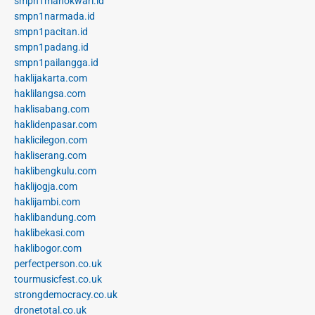
smpn1manokwari.id
smpn1narmada.id
smpn1pacitan.id
smpn1padang.id
smpn1pailangga.id
haklijakarta.com
haklilangsa.com
haklisabang.com
haklidenpasar.com
haklicilegon.com
hakliserang.com
haklibengkulu.com
haklijogja.com
haklijambi.com
haklibandung.com
haklibekasi.com
haklibogor.com
perfectperson.co.uk
tourmusicfest.co.uk
strongdemocracy.co.uk
dronetotal.co.uk