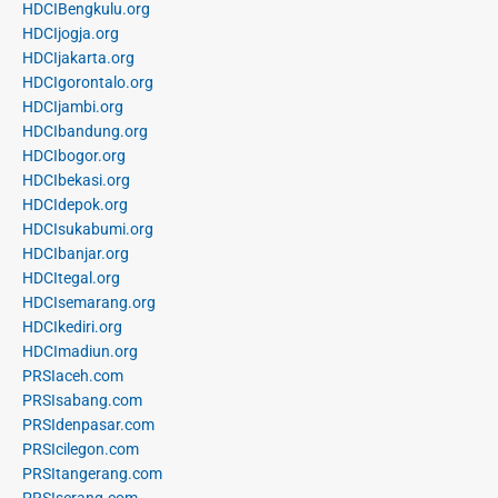
HDCIBengkulu.org
HDCIjogja.org
HDCIjakarta.org
HDCIgorontalo.org
HDCIjambi.org
HDCIbandung.org
HDCIbogor.org
HDCIbekasi.org
HDCIdepok.org
HDCIsukabumi.org
HDCIbanjar.org
HDCItegal.org
HDCIsemarang.org
HDCIkediri.org
HDCImadiun.org
PRSIaceh.com
PRSIsabang.com
PRSIdenpasar.com
PRSIcilegon.com
PRSItangerang.com
PRSIserang.com