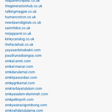
teaparentrepeat.co.uk
thegenerationhub.co.uk
talkingmagpie.co.uk
humancotton.co.uk
newdawndigitals.co.uk
saintfelice.co.uk
mrjapparel.co.uk
kinkycatalog.co.uk
thefaciahub.co.uk
yayasanbinabakti.com
paudtunasbangsa.com
smkal-amin.com
smkal-manar.com
smkdarulamal.com
smkitpasundan.com
smkpgrikamal.com
smktarbiyatululum.com
smkyasalam-elummah.com
smkpelitaynh.com
smkyasinacigombong.com
smknahdatululama.com