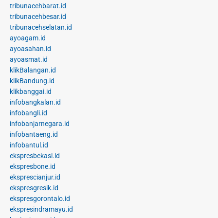
tribunacehbarat.id
tribunacehbesar.id
tribunacehselatan.id
ayoagam.id
ayoasahan.id
ayoasmat.id
klikBalangan.id
klikBandung.id
klikbanggai.id
infobangkalan.id
infobangli.id
infobanjarnegara.id
infobantaeng.id
infobantul.id
ekspresbekasi.id
ekspresbone.id
eksprescianjur.id
ekspresgresik.id
ekspresgorontalo.id
ekspresindramayu.id