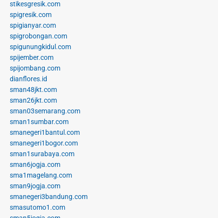
stikesgresik.com
spigresik.com
spigianyar.com
spigrobongan.com
spigunungkidul.com
spijember.com
spijombang.com
dianflores.id
sman48jkt.com
sman26jkt.com
sman03semarang.com
sman1sumbar.com
smanegeri1bantul.com
smanegeri1bogor.com
sman1surabaya.com
sman6jogja.com
sma1magelang.com
sman9jogja.com
smanegeri3bandung.com
smasutomo1.com