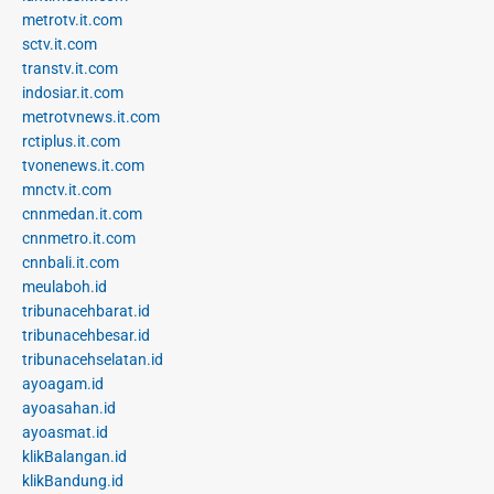
metrotv.it.com
sctv.it.com
transtv.it.com
indosiar.it.com
metrotvnews.it.com
rctiplus.it.com
tvonenews.it.com
mnctv.it.com
cnnmedan.it.com
cnnmetro.it.com
cnnbali.it.com
meulaboh.id
tribunacehbarat.id
tribunacehbesar.id
tribunacehselatan.id
ayoagam.id
ayoasahan.id
ayoasmat.id
klikBalangan.id
klikBandung.id