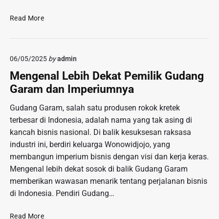
A
a
R
E
Read More
t
U
k
K
V
s
a
S
k
s
A
06/05/2025
by
admin
l
u
N
u
Mengenal Lebih Dekat Pemilik Gudang
s
C
s
P
Garam dan Imperiumnya
A
i
e
M
f
m
Gudang Garam, salah satu produsen rokok kretek
A
d
e
terbesar di Indonesia, adalah nama yang tak asing di
N
i
r
P
kancah bisnis nasional. Di balik kesuksesan raksasa
M
k
E
industri ini, berdiri keluarga Wonowidjojo, yang
e
o
D
membangun imperium bisnis dengan visi dan kerja keras.
t
s
A
r
Mengenal lebih dekat sosok di balik Gudang Garam
a
G
o
memberikan wawasan menarik tentang perjalanan bisnis
a
A
F
n
di Indonesia. Pendiri Gudang…
N
e
A
G
s
B
M
Read More
T