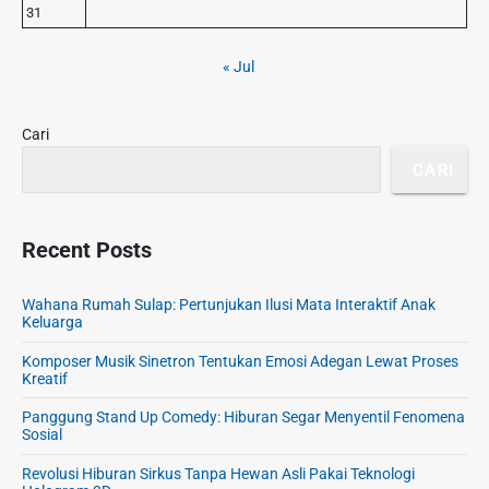
l
p
d
r
31
a
D
H
e
i
n
i
i
b
T
« Jul
u
t
a
d
a
s
e
r
a
n
i
m
n
a
Cari
a
u
g
m
CARI
k
a
a
a
n
n
n
d
S
T
Recent Posts
i
i
a
A
d
k
c
a
Wahana Rumah Sulap: Pertunjukan Ilusi Mata Interaktif Anak
B
a
Keluarga
g
e
r
u
Komposer Musik Sinetron Tentukan Emosi Adegan Lewat Proses
r
a
r
Kreatif
n
P
i
y
e
Panggung Stand Up Comedy: Hiburan Segar Menyentil Fenomena
Sosial
a
r
w
n
Revolusi Hiburan Sirkus Tanpa Hewan Asli Pakai Teknologi
a
i