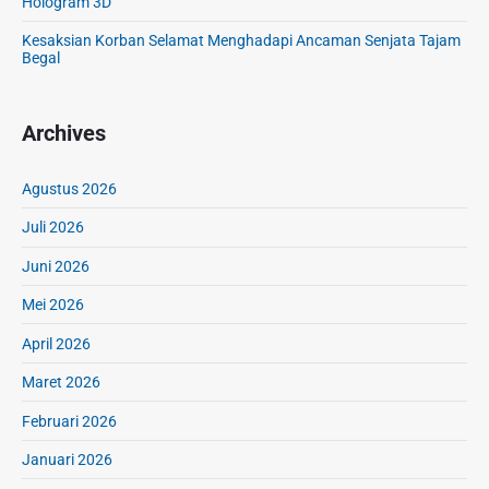
Hologram 3D
d
k
Kesaksian Korban Selamat Menghadapi Ancaman Senjata Tajam
i
a
Begal
K
h
o
a
n
n
Archives
t
,
r
P
a
Agustus 2026
o
k
l
Juli 2026
a
i
n
s
Juni 2026
B
i
Mei 2026
o
A
g
m
April 2026
o
a
r
n
Maret 2026
,
k
Februari 2026
D
a
i
n
Januari 2026
d
S