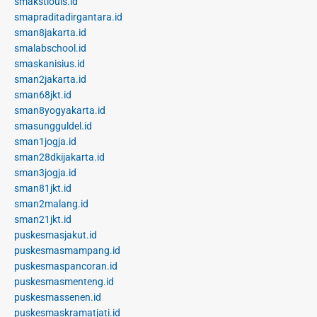
smakstlouis.id
smapraditadirgantara.id
sman8jakarta.id
smalabschool.id
smaskanisius.id
sman2jakarta.id
sman68jkt.id
sman8yogyakarta.id
smasungguldel.id
sman1jogja.id
sman28dkijakarta.id
sman3jogja.id
sman81jkt.id
sman2malang.id
sman21jkt.id
puskesmasjakut.id
puskesmasmampang.id
puskesmaspancoran.id
puskesmasmenteng.id
puskesmassenen.id
puskesmaskramatjati.id