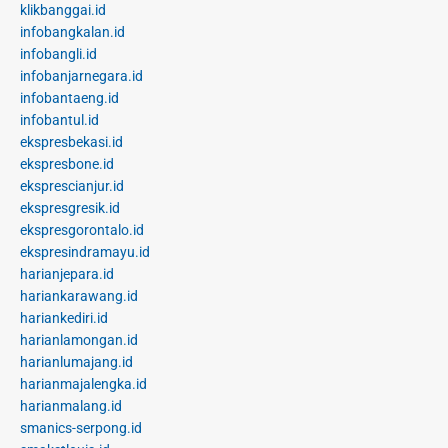
klikbanggai.id
infobangkalan.id
infobangli.id
infobanjarnegara.id
infobantaeng.id
infobantul.id
ekspresbekasi.id
ekspresbone.id
eksprescianjur.id
ekspresgresik.id
ekspresgorontalo.id
ekspresindramayu.id
harianjepara.id
hariankarawang.id
hariankediri.id
harianlamongan.id
harianlumajang.id
harianmajalengka.id
harianmalang.id
smanics-serpong.id