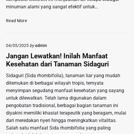
a
k
e
minuman alami yang sangat efektif untuk…
s
s
r
s
i
i
M
Read More
a
R
u
e
l
a
m
n
d
y
n
a
i
a
y
04/05/2025
by
admin
k
L
T
a
j
Jangan Lewatkan! Inilah Manfaat
e
e
u
m
r
Kesehatan dari Tanaman Sidaguri
b
b
b
k
a
Sidaguri (Sida rhombifolia), tanaman liar yang mudah
a
a
n
r
ditemukan di berbagai wilayah tropis, ternyata
n
g
u
menyimpan segudang manfaat kesehatan yang sayang
!
:
!
untuk dilewatkan. Telah lama digunakan dalam
K
L
pengobatan tradisional, berbagai bagian tanaman ini
a
e
n
diyakini memiliki khasiat terapeutik yang beragam, mulai
b
d
dari meredakan nyeri hingga meningkatkan vitalitas.
i
u
h
Salah satu manfaat Sida rhombifolia yang paling
n
d