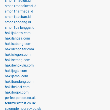
smpn1madiun.id
smpn1manokwari.id
smpn1narmada.id
smpn1pacitan.id
smpn1padang.id
smpn1pailangga.id
haklijakarta.com
haklilangsa.com
haklisabang.com
haklidenpasar.com
haklicilegon.com
hakliserang.com
haklibengkulu.com
haklijogja.com
haklijambi.com
haklibandung.com
haklibekasi.com
haklibogor.com
perfectperson.co.uk
tourmusicfest.co.uk
strongdemocracy.co.uk