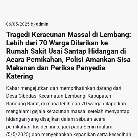
t
G
e
R
i
d
n
A
v
i
g
D
e
J
06/05/2025
by
admin
e
I
R
a
n
S
Tragedi Keracunan Massal di Lembang:
a
k
a
I
Lebih dari 70 Warga Dilarikan ke
y
p
l
O
a
Rumah Sakit Usai Santap Hidangan di
u
L
N
:
s
Acara Pernikahan, Polisi Amankan Sisa
e
A
E
B
b
Makanan dan Periksa Penyedia
L
m
e
i
Katering
p
r
h
a
h
D
Kabar mengejutkan dan memprihatinkan datang dari
t
a
e
Desa Cibodas, Kecamatan Lembang, Kabupaten
D
s
k
e
Bandung Barat, di mana lebih dari 70 warga dilaporkan
i
a
s
mengalami gejala keracunan massal setelah menyantap
l
t
a
hidangan yang disajikan dalam sebuah acara
D
P
i
i
e
pernikahan. Insiden ini terjadi pada Senin malam
n
a
m
(5/5/2025) dan menyebabkan kepanikan serta kesedihan
e