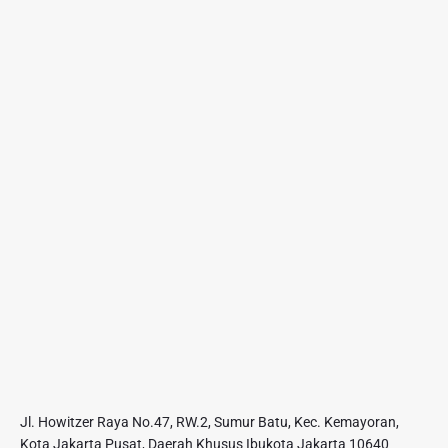
P
e
n
y
e
d
i
a
K
a
t
e
r
i
n
g
Jl. Howitzer Raya No.47, RW.2, Sumur Batu, Kec. Kemayoran,
Kota Jakarta Pusat, Daerah Khusus Ibukota Jakarta 10640