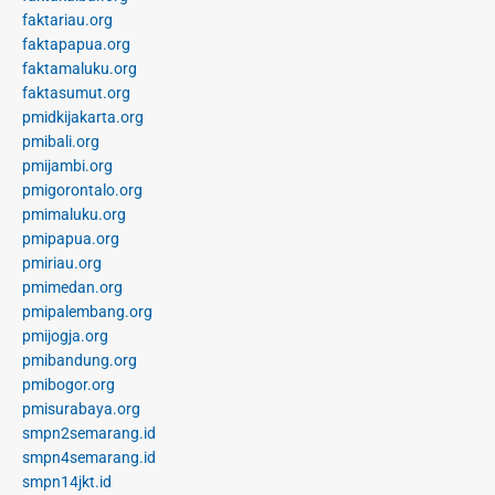
faktariau.org
faktapapua.org
faktamaluku.org
faktasumut.org
pmidkijakarta.org
pmibali.org
pmijambi.org
pmigorontalo.org
pmimaluku.org
pmipapua.org
pmiriau.org
pmimedan.org
pmipalembang.org
pmijogja.org
pmibandung.org
pmibogor.org
pmisurabaya.org
smpn2semarang.id
smpn4semarang.id
smpn14jkt.id