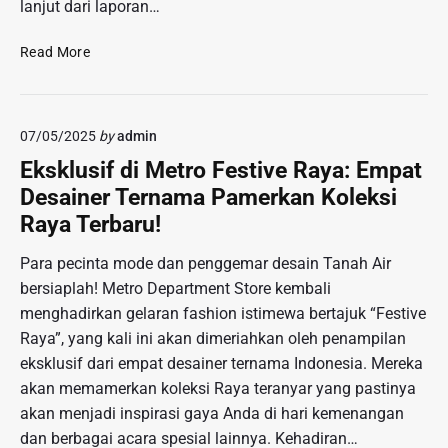
lanjut dari laporan…
a
I
a
h
M
k
R
Read More
k
E
B
e
a
D
e
m
n
A
r
a
d
N
b
07/05/2025
by
admin
j
i
:
u
a
W
Eksklusif di Metro Festive Raya: Empat
P
s
T
a
E
Desainer Ternama Pamerkan Koleksi
a
e
r
L
n
Raya Terbaru!
r
t
U
a
d
e
A
Para pecinta mode dan penggemar desain Tanah Air
A
u
g
N
d
bersiaplah! Metro Department Store kembali
g
G
a
menghadirkan gelaran fashion istimewa bertajuk “Festive
a
U
t
T
Raya”, yang kali ini akan dimeriahkan oleh penampilan
S
e
eksklusif dari empat desainer ternama Indonesia. Mereka
A
r
akan memamerkan koleksi Raya teranyar yang pastinya
H
l
A
akan menjadi inspirasi gaya Anda di hari kemenangan
i
B
dan berbagai acara spesial lainnya. Kehadiran…
b