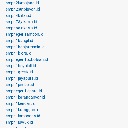
smpn2lumajang.id
smpn2sutojayan.id
smpn4blitar.id
smpn78jakarta.id
smpn88jakarta.id
smpnegeri1ambon.id
smpn1bangil.id
smpn1banjarmasin.id
smpn1biora.id
smpnegeri1bobotsari.id
smpn1boyolali.id
smpn1gresik.id
smpn1jayapura.id
smpn1jember.id
smpnegeri1jepara.id
smpn1karanganyar.id
smpn1kendari.id
smpn1kranggan.id
smpn1lamongan.id
smpn1luwuk.id