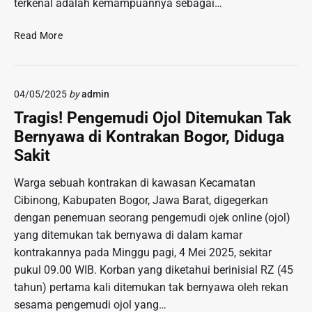
terkenal adalah kemampuannya sebagai…
g
a
a
r
J
Read More
n
i
a
A
7
n
i
0
g
r
W
04/05/2025
by
admin
a
K
a
n
Tragis! Pengemudi Ojol Ditemukan Tak
e
r
L
l
Bernyawa di Kontrakan Bogor, Diduga
g
e
a
Sakit
a
w
p
D
a
a
Warga sebuah kontrakan di kawasan Kecamatan
i
t
S
l
Cibinong, Kabupaten Bogor, Jawa Barat, digegerkan
k
a
a
dengan penemuan seorang pengemudi ojek online (ojol)
a
n
r
n
yang ditemukan tak bernyawa di dalam kamar
g
i
!
kontrakannya pada Minggu pagi, 4 Mei 2025, sekitar
a
k
I
pukul 09.00 WIB. Korban yang diketahui berinisial RZ (45
t
a
n
M
tahun) pertama kali ditemukan tak bernyawa oleh rekan
n
i
i
sesama pengemudi ojol yang…
k
l