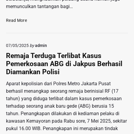
H
s
memunculkan tantangan bagi…
e
i
s
T
D
Read More
t
a
I
i
n
L
P
g
E
u
k
07/05/2025
by
admin
M
r
a
A
Remaja Terduga Terlibat Kasus
w
p
P
a
Pemerkosaan ABG di Jakpus Berhasil
P
A
d
Diamankan Polisi
r
S
i
e
A
n
Aparat kepolisian dari Polres Metro Jakarta Pusat
m
R
a
berhasil menangkap seorang remaja berinisial RF (17
a
M
t
n
tahun) yang diduga terlibat dalam kasus pemerkosaan
O
a
M
D
terhadap seorang anak baru gede (ABG) berusia 15
:
e
E
tahun. Penangkapan dilakukan di kediaman pelaku di
K
r
R
kawasan Kemayoran pada Rabu sore, 7 Mei 2025, sekitar
o
e
N
m
pukul 16.00 WIB. Penangkapan ini merupakan tindak
s
D
p