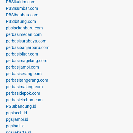
PBSIkaltim.com
PBSIsumbar.com
PBSIbaubau.com
PBSIbitung.com
pbsipekanbaru.com
perbasimedan.com
perbasisurabaya.com
perbasibanjarbaru.com
perbasiblitar.com
perbasimagelang.com
perbasijambi.com
perbasiserang.com
perbasitangerang.com
perbasimalang.com
perbasidepok.com
perbasicirebon.com
PGSIbandung.id
pgsiaceh.id
pgsijambi.id
pgsibali.id
pgsijakarta.id