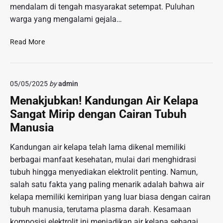
m
i
mendalam di tengah masyarakat setempat. Puluhan
r
a
l
warga yang mengalami gejala…
T
n
i
e
k
k
T
r
Read More
a
G
r
n
n
u
a
a
P
d
g
m
o
a
05/05/2025
by
admin
e
a
l
n
d
P
Menakjubkan! Kandungan Air Kelapa
i
g
i
a
s
Sangat Mirip dengan Cairan Tubuh
G
K
m
i
a
Manusia
e
e
r
r
r
a
Kandungan air kelapa telah lama dikenal memiliki
a
k
m
berbagai manfaat kesehatan, mulai dari menghidrasi
c
a
d
tubuh hingga menyediakan elektrolit penting. Namun,
u
n
a
n
salah satu fakta yang paling menarik adalah bahwa air
K
n
a
o
kelapa memiliki kemiripan yang luar biasa dengan cairan
I
n
l
tubuh manusia, terutama plasma darah. Kesamaan
m
M
e
komposisi elektrolit ini menjadikan air kelapa sebagai
p