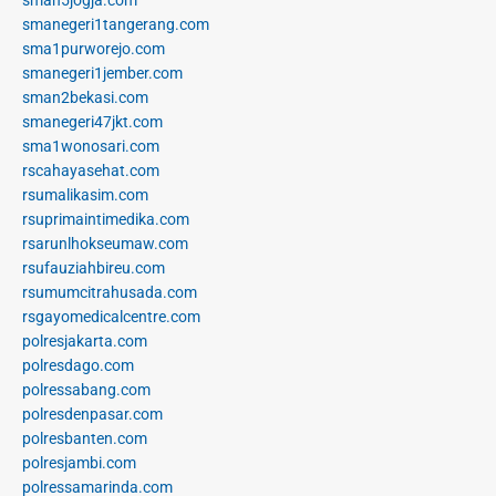
sman5jogja.com
smanegeri1tangerang.com
sma1purworejo.com
smanegeri1jember.com
sman2bekasi.com
smanegeri47jkt.com
sma1wonosari.com
rscahayasehat.com
rsumalikasim.com
rsuprimaintimedika.com
rsarunlhokseumaw.com
rsufauziahbireu.com
rsumumcitrahusada.com
rsgayomedicalcentre.com
polresjakarta.com
polresdago.com
polressabang.com
polresdenpasar.com
polresbanten.com
polresjambi.com
polressamarinda.com