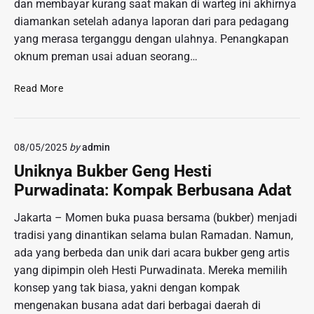
dan membayar kurang saat makan di warteg ini akhirnya
diamankan setelah adanya laporan dari para pedagang
yang merasa terganggu dengan ulahnya. Penangkapan
oknum preman usai aduan seorang…
J
Read More
a
k
a
08/05/2025
by
admin
r
t
Uniknya Bukber Geng Hesti
a
Purwadinata: Kompak Berbusana Adat
P
u
Jakarta – Momen buka puasa bersama (bukber) menjadi
s
tradisi yang dinantikan selama bulan Ramadan. Namun,
a
ada yang berbeda dan unik dari acara bukber geng artis
t
yang dipimpin oleh Hesti Purwadinata. Mereka memilih
T
konsep yang tak biasa, yakni dengan kompak
e
r
mengenakan busana adat dari berbagai daerah di