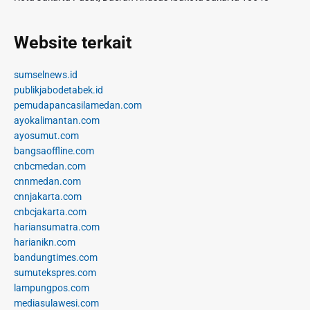
Website terkait
sumselnews.id
publikjabodetabek.id
pemudapancasilamedan.com
ayokalimantan.com
ayosumut.com
bangsaoffline.com
cnbcmedan.com
cnnmedan.com
cnnjakarta.com
cnbcjakarta.com
hariansumatra.com
harianikn.com
bandungtimes.com
sumutekspres.com
lampungpos.com
mediasulawesi.com