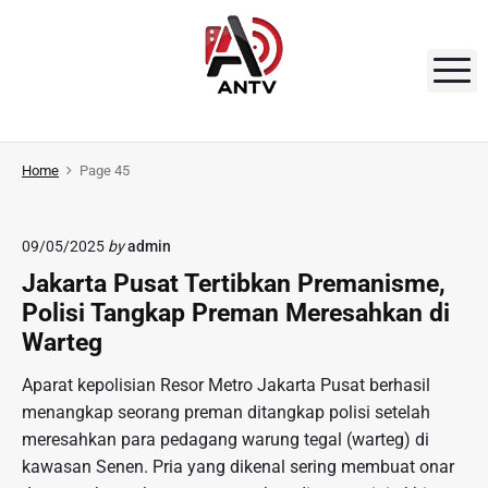
S
k
i
M
p
t
A
o
N
Home
Page 45
c
o
T
n
V
09/05/2025
by
admin
t
Jakarta Pusat Tertibkan Premanisme,
e
Polisi Tangkap Preman Meresahkan di
n
Warteg
t
Aparat kepolisian Resor Metro Jakarta Pusat berhasil
menangkap seorang preman ditangkap polisi setelah
meresahkan para pedagang warung tegal (warteg) di
kawasan Senen. Pria yang dikenal sering membuat onar