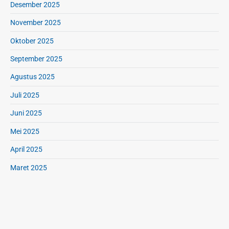
u
Desember 2025
i
g
s
November 2025
a
a
S
M
Oktober 2025
a
a
September 2025
k
k
i
a
Agustus 2025
t
n
Juli 2025
a
n
Juni 2025
d
a
Mei 2025
n
April 2025
P
e
Maret 2025
r
i
k
s
a