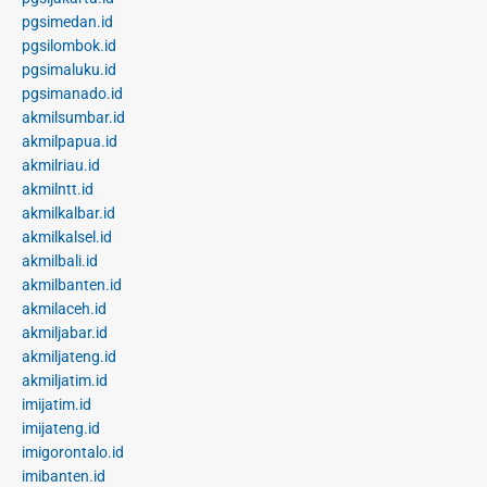
pgsimedan.id
pgsilombok.id
pgsimaluku.id
pgsimanado.id
akmilsumbar.id
akmilpapua.id
akmilriau.id
akmilntt.id
akmilkalbar.id
akmilkalsel.id
akmilbali.id
akmilbanten.id
akmilaceh.id
akmiljabar.id
akmiljateng.id
akmiljatim.id
imijatim.id
imijateng.id
imigorontalo.id
imibanten.id