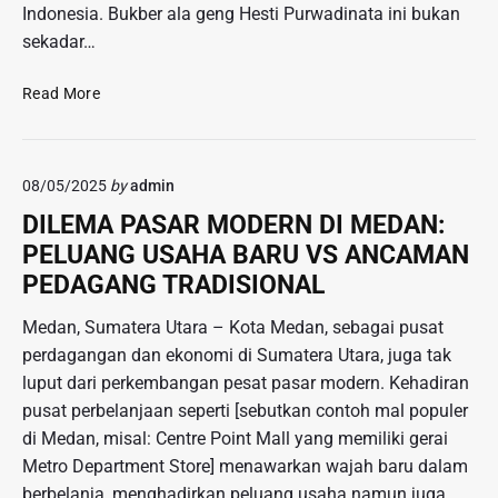
t
Indonesia. Bukber ala geng Hesti Purwadinata ini bukan
i
sekadar…
b
k
U
Read More
a
n
n
i
P
k
r
08/05/2025
by
admin
n
e
y
DILEMA PASAR MODERN DI MEDAN:
m
a
PELUANG USAHA BARU VS ANCAMAN
a
B
n
PEDAGANG TRADISIONAL
u
i
k
s
Medan, Sumatera Utara – Kota Medan, sebagai pusat
b
m
perdagangan dan ekonomi di Sumatera Utara, juga tak
e
e
luput dari perkembangan pesat pasar modern. Kehadiran
r
,
G
pusat perbelanjaan seperti [sebutkan contoh mal populer
P
e
di Medan, misal: Centre Point Mall yang memiliki gerai
o
n
Metro Department Store] menawarkan wajah baru dalam
l
g
berbelanja, menghadirkan peluang usaha namun juga
i