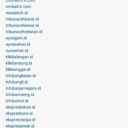
cnnmetro.it.com
cnnbali.it.com
meulaboh.id
tribunacehbarat.id
tribunacehbesar.id
tribunacehselatan.id
ayoagam.id
ayoasahan.id
ayoasmat.id
klikBalangan.id
klikBandung.id
klikbanggai.id
infobangkalan.id
infobangli.id
infobanjarnegara.id
infobantaeng.id
infobantul.id
ekspresbekasi.id
ekspresbone.id
eksprescianjur.id
ekspresgresik.id