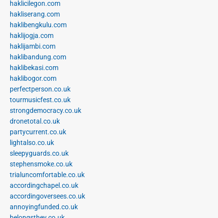
haklicilegon.com
hakliserang.com
haklibengkulu.com
haklijogja.com
haklijambi.com
haklibandung.com
haklibekasi.com
haklibogor.com
perfectperson.co.uk
tourmusicfest.co.uk
strongdemocracy.co.uk
dronetotal.co.uk
partycurrent.co.uk
lightalso.co.uk
sleepyguards.co.uk
stephensmoke.co.uk
trialuncomfortable.co.uk
accordingchapel.co.uk
accordingoversees.co.uk
annoyingfunded.co.uk
belongsthey.co.uk