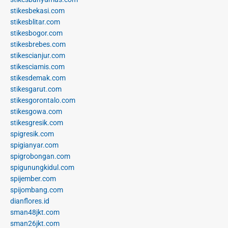
stikesbekasi.com
stikesblitar.com
stikesbogor.com
stikesbrebes.com
stikescianjur.com
stikesciamis.com
stikesdemak.com
stikesgarut.com
stikesgorontalo.com
stikesgowa.com
stikesgresik.com
spigresik.com
spigianyar.com
spigrobongan.com
spigunungkidul.com
spijember.com
spijombang.com
dianflores.id
sman48jkt.com
sman26jkt.com