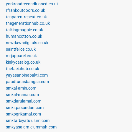
yorkroadreconditioned.co.uk
rfrankoutdoors.co.uk
teaparentrepeat.co.uk
thegenerationhub.co.uk
talkingmagpie.co.uk
humancotton.co.uk
newdawndigitals.co.uk
saintfelice.co.uk
mrjapparel.co.uk
kinkycatalog.co.uk
thefaciahub.co.uk
yayasanbinabakti.com
paudtunasbangsa.com
smkal-amin.com
smkal-manar.com
smkdarulamal.com
smkitpasundan.com
smkpgrikamal.com
smktarbiyatululum.com
smkyasalam-elummah.com