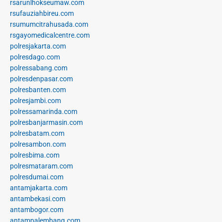
rsarunlhokseumaw.com
rsufauziahbireu.com
rsumumcitrahusada.com
rsgayomedicalcentre.com
polresjakarta.com
polresdago.com
polressabang.com
polresdenpasar.com
polresbanten.com
polresjambi.com
polressamarinda.com
polresbanjarmasin.com
polresbatam.com
polresambon.com
polresbima.com
polresmataram.com
polresdumai.com
antamjakarta.com
antambekasi.com
antambogor.com
antampalembang.com