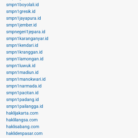
smpn1boyolali.id
smpn1gresik.id
smpn1jayapura.id
smpn1jember.id
smpnegeri1jepara.id
smpn1karanganyar.id
smpn1kendari.id
smpn1kranggan.id
smpn1lamongan.id
smpn1luwuk.id
smpn1madiun.id
smpn1manokwari.id
smpn1narmada.id
smpn1pacitan.id
smpn1padang.id
smpn1pailangga.id
haklijakarta.com
haklilangsa.com
haklisabang.com
haklidenpasar.com