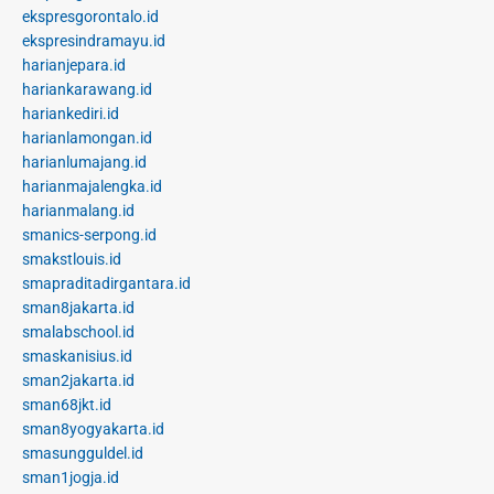
ekspresgorontalo.id
ekspresindramayu.id
harianjepara.id
hariankarawang.id
hariankediri.id
harianlamongan.id
harianlumajang.id
harianmajalengka.id
harianmalang.id
smanics-serpong.id
smakstlouis.id
smapraditadirgantara.id
sman8jakarta.id
smalabschool.id
smaskanisius.id
sman2jakarta.id
sman68jkt.id
sman8yogyakarta.id
smasungguldel.id
sman1jogja.id