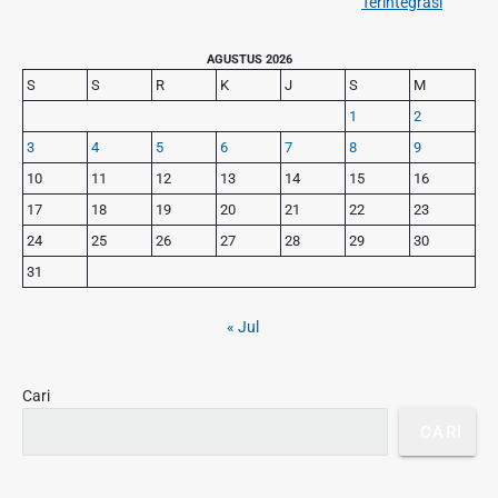
i
Terintegrasi
i
e
o
p
x
u
P
AGUSTUS 2026
o
t
r
s
S
S
R
K
J
S
M
s
p
i
p
1
2
o
m
o
3
4
5
6
7
8
9
s
a
s
r
t
10
11
12
13
14
15
16
t
y
:
17
18
19
20
21
22
23
S
:
24
25
26
27
28
29
30
i
d
31
e
b
« Jul
a
r
Cari
CARI