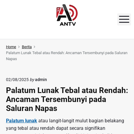
S
k
i
M
p
t
A
o
N
Home
Berita
c
Palatum Lunak Tebal atau Rendah: Ancaman Tersembunyi pada Saluran
o
T
Napas
n
V
t
e
02/08/2025
by
admin
n
Palatum Lunak Tebal atau Rendah:
t
Ancaman Tersembunyi pada
Saluran Napas
Palatum lunak
atau langit-langit mulut bagian belakang
yang tebal atau rendah dapat secara signifikan