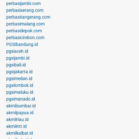
perbasijambi.com
perbasiserang.com
perbasitangerang.com
perbasimalang.com
perbasidepok.com
perbasicirebon.com
PGSIbandung.id
pgsiaceh.id
pgsijambi.id
pgsibali.id
pgsijakarta.id
pgsimedan.id
pgsilombok.id
pgsimaluku.id
pgsimanado.id
akmilsumbar.id
akmilpapua.id
akmilriau.id
akmilntt.id
akmilkalbar.id