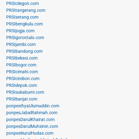
PRSIcilegon.com
PRSItangerang.com
PRSIserang.com
PRSIbengkulu.com
PRSIjogja.com
PRSIgorontalo.com
PRSIjambi.com
PRSIbandung.com
PRSIbekasi.com
PRSIbogor.com
PRSIcimahi.com
PRSIcirebon.com
PRSIdepok.com
PRSIsukabumi.com
PRSIbanjar.com
ponpesIhyaUlumuddin.com
ponpesJabalRahmah.com
ponpesDarulKhairat.com
ponpesDarulMuhsinin.com
ponpesNurulHudas.com