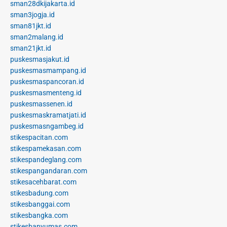
sman28dkijakarta.id
sman3jogja.id
sman81jkt.id
sman2malang.id
sman21jkt.id
puskesmasjakut.id
puskesmasmampang.id
puskesmaspancoran.id
puskesmasmenteng.id
puskesmassenen.id
puskesmaskramatjati.id
puskesmasngambeg.id
stikespacitan.com
stikespamekasan.com
stikespandeglang.com
stikespangandaran.com
stikesacehbarat.com
stikesbadung.com
stikesbanggai.com
stikesbangka.com
stikesbanyumas.com