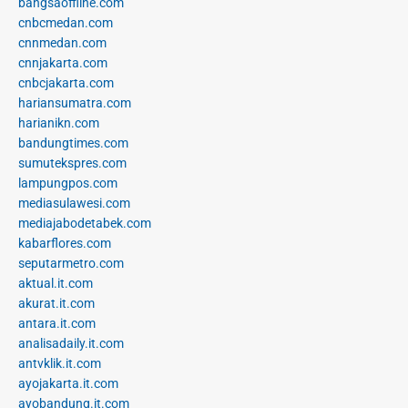
bangsaoffline.com
cnbcmedan.com
cnnmedan.com
cnnjakarta.com
cnbcjakarta.com
hariansumatra.com
harianikn.com
bandungtimes.com
sumutekspres.com
lampungpos.com
mediasulawesi.com
mediajabodetabek.com
kabarflores.com
seputarmetro.com
aktual.it.com
akurat.it.com
antara.it.com
analisadaily.it.com
antvklik.it.com
ayojakarta.it.com
ayobandung.it.com