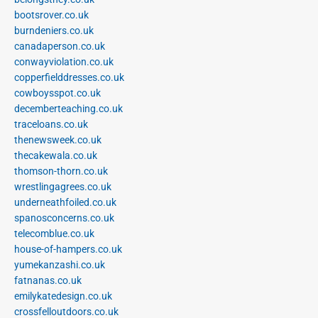
bootsrover.co.uk
burndeniers.co.uk
canadaperson.co.uk
conwayviolation.co.uk
copperfielddresses.co.uk
cowboysspot.co.uk
decemberteaching.co.uk
traceloans.co.uk
thenewsweek.co.uk
thecakewala.co.uk
thomson-thorn.co.uk
wrestlingagrees.co.uk
underneathfoiled.co.uk
spanosconcerns.co.uk
telecomblue.co.uk
house-of-hampers.co.uk
yumekanzashi.co.uk
fatnanas.co.uk
emilykatedesign.co.uk
crossfelloutdoors.co.uk