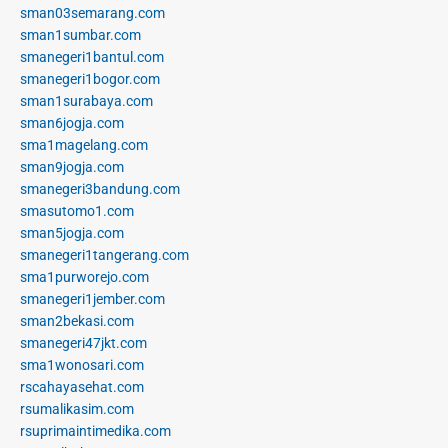
sman03semarang.com
sman1sumbar.com
smanegeri1bantul.com
smanegeri1bogor.com
sman1surabaya.com
sman6jogja.com
sma1magelang.com
sman9jogja.com
smanegeri3bandung.com
smasutomo1.com
sman5jogja.com
smanegeri1tangerang.com
sma1purworejo.com
smanegeri1jember.com
sman2bekasi.com
smanegeri47jkt.com
sma1wonosari.com
rscahayasehat.com
rsumalikasim.com
rsuprimaintimedika.com