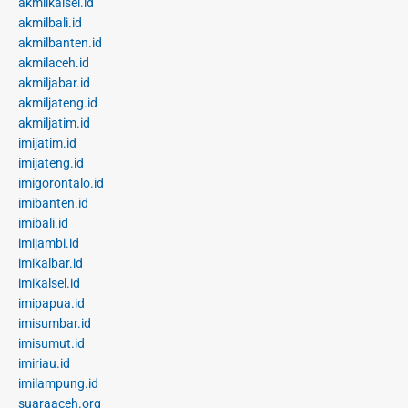
akmilkalsel.id
akmilbali.id
akmilbanten.id
akmilaceh.id
akmiljabar.id
akmiljateng.id
akmiljatim.id
imijatim.id
imijateng.id
imigorontalo.id
imibanten.id
imibali.id
imijambi.id
imikalbar.id
imikalsel.id
imipapua.id
imisumbar.id
imisumut.id
imiriau.id
imilampung.id
suaraaceh.org