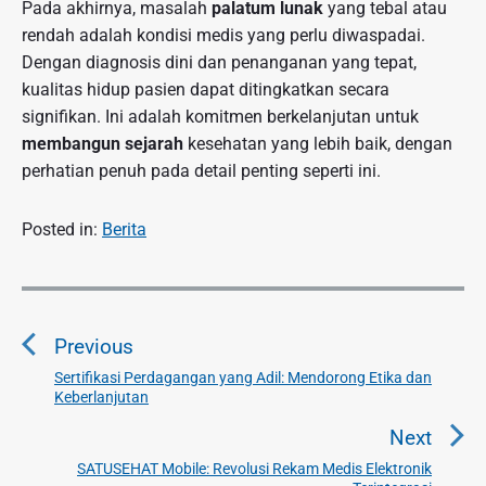
Pada akhirnya, masalah
palatum lunak
yang tebal atau
rendah adalah kondisi medis yang perlu diwaspadai.
Dengan diagnosis dini dan penanganan yang tepat,
kualitas hidup pasien dapat ditingkatkan secara
signifikan. Ini adalah komitmen berkelanjutan untuk
membangun sejarah
kesehatan yang lebih baik, dengan
perhatian penuh pada detail penting seperti ini.
Posted in:
Berita
N
a
Previous
v
i
Sertifikasi Perdagangan yang Adil: Mendorong Etika dan
P
Keberlanjutan
g
r
a
e
Next
v
s
SATUSEHAT Mobile: Revolusi Rekam Medis Elektronik
N