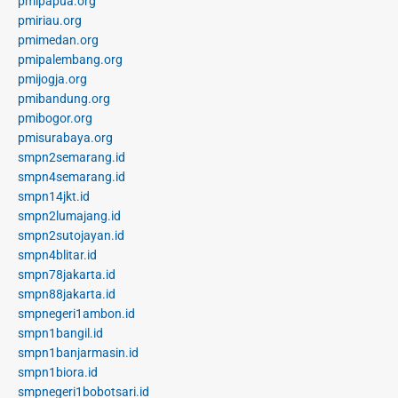
pmipapua.org
pmiriau.org
pmimedan.org
pmipalembang.org
pmijogja.org
pmibandung.org
pmibogor.org
pmisurabaya.org
smpn2semarang.id
smpn4semarang.id
smpn14jkt.id
smpn2lumajang.id
smpn2sutojayan.id
smpn4blitar.id
smpn78jakarta.id
smpn88jakarta.id
smpnegeri1ambon.id
smpn1bangil.id
smpn1banjarmasin.id
smpn1biora.id
smpnegeri1bobotsari.id