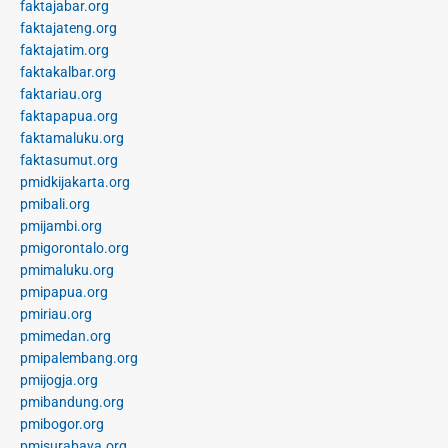
faktajabar.org
faktajateng.org
faktajatim.org
faktakalbar.org
faktariau.org
faktapapua.org
faktamaluku.org
faktasumut.org
pmidkijakarta.org
pmibali.org
pmijambi.org
pmigorontalo.org
pmimaluku.org
pmipapua.org
pmiriau.org
pmimedan.org
pmipalembang.org
pmijogja.org
pmibandung.org
pmibogor.org
pmisurabaya.org