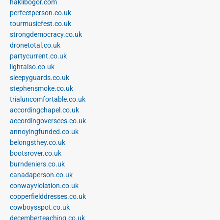
haklibogor.com
perfectperson.co.uk
tourmusicfest.co.uk
strongdemocracy.co.uk
dronetotal.co.uk
partycurrent.co.uk
lightalso.co.uk
sleepyguards.co.uk
stephensmoke.co.uk
trialuncomfortable.co.uk
accordingchapel.co.uk
accordingoversees.co.uk
annoyingfunded.co.uk
belongsthey.co.uk
bootsrover.co.uk
burndeniers.co.uk
canadaperson.co.uk
conwayviolation.co.uk
copperfielddresses.co.uk
cowboysspot.co.uk
decemberteaching.co.uk