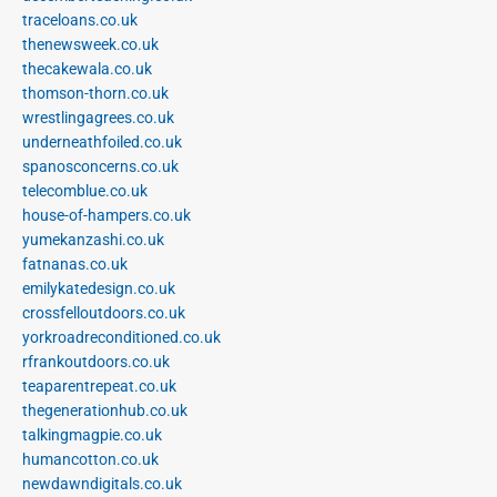
traceloans.co.uk
thenewsweek.co.uk
thecakewala.co.uk
thomson-thorn.co.uk
wrestlingagrees.co.uk
underneathfoiled.co.uk
spanosconcerns.co.uk
telecomblue.co.uk
house-of-hampers.co.uk
yumekanzashi.co.uk
fatnanas.co.uk
emilykatedesign.co.uk
crossfelloutdoors.co.uk
yorkroadreconditioned.co.uk
rfrankoutdoors.co.uk
teaparentrepeat.co.uk
thegenerationhub.co.uk
talkingmagpie.co.uk
humancotton.co.uk
newdawndigitals.co.uk