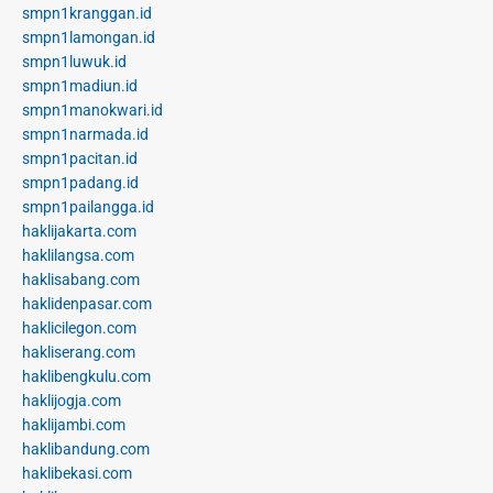
smpn1kranggan.id
smpn1lamongan.id
smpn1luwuk.id
smpn1madiun.id
smpn1manokwari.id
smpn1narmada.id
smpn1pacitan.id
smpn1padang.id
smpn1pailangga.id
haklijakarta.com
haklilangsa.com
haklisabang.com
haklidenpasar.com
haklicilegon.com
hakliserang.com
haklibengkulu.com
haklijogja.com
haklijambi.com
haklibandung.com
haklibekasi.com