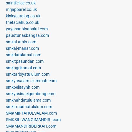
saintfelice.co.uk
mrjapparel.co.uk
kinkycatalog.co.uk
thefaciahub.co.uk
yayasanbinabakti.com
paudtunasbangsa.com
smkal-amin.com
smkal-manar.com
smkdarulamal.com
smkitpasundan.com
smkpgrikamal.com
smktarbiyatululum.com
smkyasalam-elummah.com
smkpelitaynh.com
smkyasinacigombong.com
smknahdatululama.com
smkitraudhatululum.com
SMKMIFTAHULSALAM.com
SMKSILIWANGIMANDIRI.com
SMKMANDIRIBERKAH.com