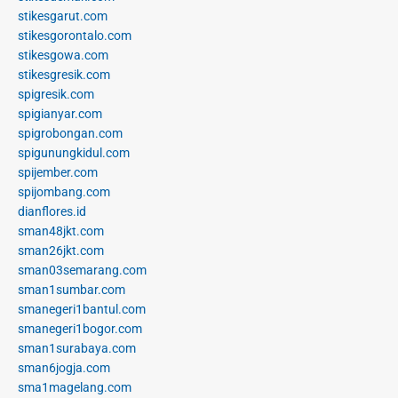
stikesgarut.com
stikesgorontalo.com
stikesgowa.com
stikesgresik.com
spigresik.com
spigianyar.com
spigrobongan.com
spigunungkidul.com
spijember.com
spijombang.com
dianflores.id
sman48jkt.com
sman26jkt.com
sman03semarang.com
sman1sumbar.com
smanegeri1bantul.com
smanegeri1bogor.com
sman1surabaya.com
sman6jogja.com
sma1magelang.com