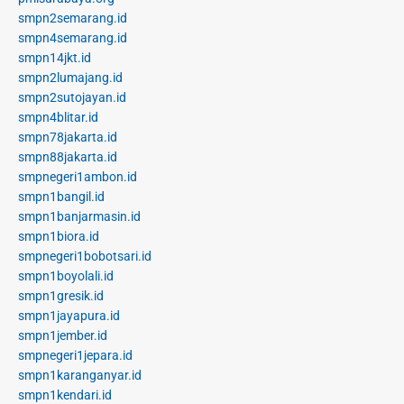
smpn2semarang.id
smpn4semarang.id
smpn14jkt.id
smpn2lumajang.id
smpn2sutojayan.id
smpn4blitar.id
smpn78jakarta.id
smpn88jakarta.id
smpnegeri1ambon.id
smpn1bangil.id
smpn1banjarmasin.id
smpn1biora.id
smpnegeri1bobotsari.id
smpn1boyolali.id
smpn1gresik.id
smpn1jayapura.id
smpn1jember.id
smpnegeri1jepara.id
smpn1karanganyar.id
smpn1kendari.id