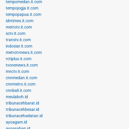
tempomedan.it.com
tempojogja.it.com
tempopapua.it.com
idntimes.it.com
metrotv.it.com
sctv.it.com
transtv.it.com
indosiar.it.com
metrotvnews.it.com
rctiplus.it.com
tvonenews.it.com
mnctv.it.com
cnnmedan.it.com
cnnmetro.it.com
cnnbali.it.com
meulaboh.id
tribunacehbarat.id
tribunacehbesar.id
tribunacehselatan.id
ayoagam.id
ayoasahan.id