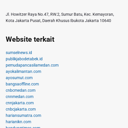
Jl. Howitzer Raya No.47, RW.2, Sumur Batu, Kec. Kemayoran,
Kota Jakarta Pusat, Daerah Khusus Ibukota Jakarta 10640
Website terkait
sumselnews.id
publikjabodetabek.id
pemudapancasilamedan.com
ayokalimantan.com
ayosumut.com
bangsaoffline.com
cnbcmedan.com
cnnmedan.com
cnnjakarta.com
cnbcjakarta.com
hariansumatra.com
harianikn.com
bandungtimes.com