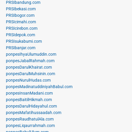
PRSIbandung.com
PRSIbekasi.com
PRSIbogor.com
PRSIcimahi.com
PRSIcirebon.com
PRSIdepok.com
PRSIsukabumi.com
PRSIbanjar.com
ponpesIhyaUlumuddin.com
ponpesJabalRahmah.com
ponpesDarulKhairat.com
ponpesDarulMuhsinin.com
ponpesNurulHudas.com
ponpesMadinatuddiniyahBabul.com
ponpesInsanMadani.com
ponpesBaitilHikmah.com
ponpesDarulHidayahul.com
ponpesMafatihussaadah.com
ponpesRaudhatulAla.com
ponpesLiqaurrahmah.com
ponpesBabulUlum.com