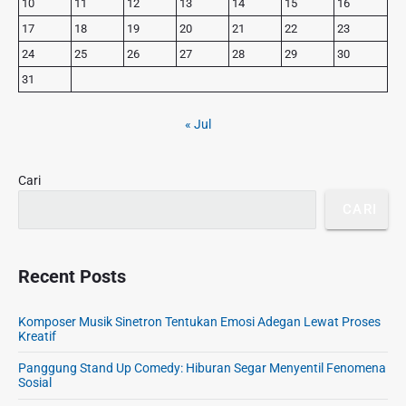
r
t
10
11
12
13
14
15
16
t
y
:
17
18
19
20
21
22
23
S
:
24
25
26
27
28
29
30
i
d
31
e
b
« Jul
a
r
Cari
CARI
Recent Posts
Komposer Musik Sinetron Tentukan Emosi Adegan Lewat Proses
Kreatif
Panggung Stand Up Comedy: Hiburan Segar Menyentil Fenomena
Sosial