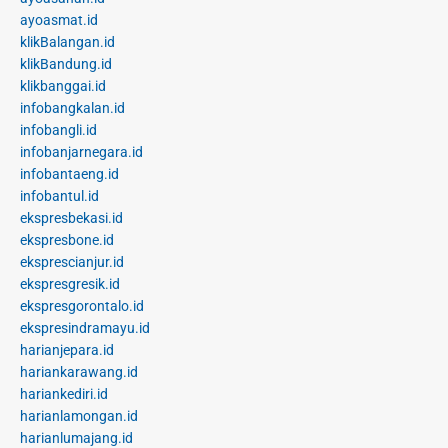
ayoasmat.id
klikBalangan.id
klikBandung.id
klikbanggai.id
infobangkalan.id
infobangli.id
infobanjarnegara.id
infobantaeng.id
infobantul.id
ekspresbekasi.id
ekspresbone.id
eksprescianjur.id
ekspresgresik.id
ekspresgorontalo.id
ekspresindramayu.id
harianjepara.id
hariankarawang.id
hariankediri.id
harianlamongan.id
harianlumajang.id