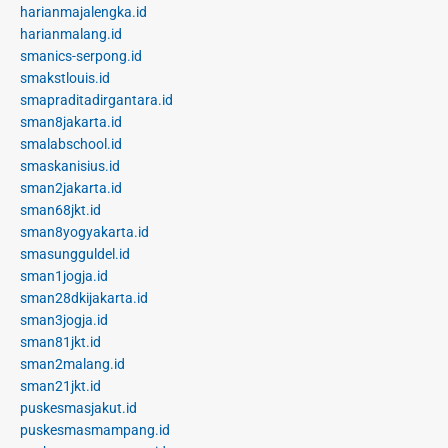
harianmajalengka.id
harianmalang.id
smanics-serpong.id
smakstlouis.id
smapraditadirgantara.id
sman8jakarta.id
smalabschool.id
smaskanisius.id
sman2jakarta.id
sman68jkt.id
sman8yogyakarta.id
smasungguldel.id
sman1jogja.id
sman28dkijakarta.id
sman3jogja.id
sman81jkt.id
sman2malang.id
sman21jkt.id
puskesmasjakut.id
puskesmasmampang.id