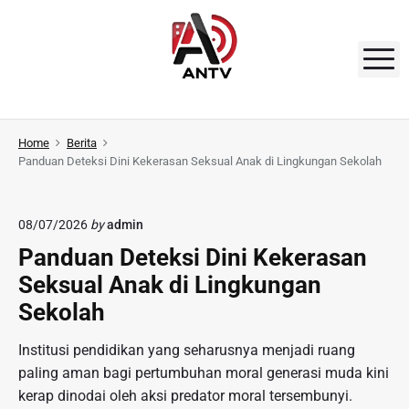
S
k
i
M
p
t
A
o
N
Home
Berita
c
Panduan Deteksi Dini Kekerasan Seksual Anak di Lingkungan Sekolah
o
T
n
V
t
08/07/2026
by
admin
e
Panduan Deteksi Dini Kekerasan
n
Seksual Anak di Lingkungan
t
Sekolah
Institusi pendidikan yang seharusnya menjadi ruang
paling aman bagi pertumbuhan moral generasi muda kini
kerap dinodai oleh aksi predator moral tersembunyi.