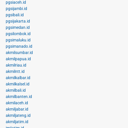
pgsiaceh.id
pgsijambi.id
pgsibali.id
pgsijakarta.id
pgsimedan.id
pgsilombok.id
pgsimaluku.id
pgsimanado.id
akmilsumbar.id
akmilpapua.id
akmilriau.id
akmilntt.id
akmilkalbar.id
akmilkalsel.id
akmilbali.id
akmilbanten.id
akmilaceh.id
akmiljabar.id
akmiljateng.id
akmiljatim.id
imijatim.id