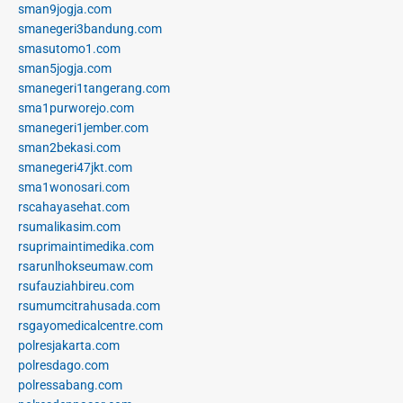
sman9jogja.com
smanegeri3bandung.com
smasutomo1.com
sman5jogja.com
smanegeri1tangerang.com
sma1purworejo.com
smanegeri1jember.com
sman2bekasi.com
smanegeri47jkt.com
sma1wonosari.com
rscahayasehat.com
rsumalikasim.com
rsuprimaintimedika.com
rsarunlhokseumaw.com
rsufauziahbireu.com
rsumumcitrahusada.com
rsgayomedicalcentre.com
polresjakarta.com
polresdago.com
polressabang.com