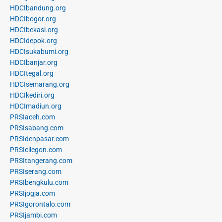
HDCIbandung.org
HDCIbogor.org
HDCIbekasi.org
HDCIdepok.org
HDCIsukabumi.org
HDCIbanjar.org
HDCItegal.org
HDCIsemarang.org
HDCIkediri.org
HDCImadiun.org
PRSIaceh.com
PRSIsabang.com
PRSIdenpasar.com
PRSIcilegon.com
PRSItangerang.com
PRSIserang.com
PRSIbengkulu.com
PRSIjogja.com
PRSIgorontalo.com
PRSIjambi.com