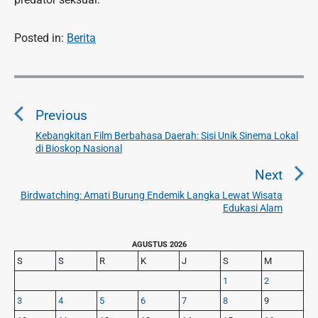
Posted in:
Berita
N
a
Previous
v
i
Kebangkitan Film Berbahasa Daerah: Sisi Unik Sinema Lokal
P
di Bioskop Nasional
g
r
a
e
Next
v
s
Birdwatching: Amati Burung Endemik Langka Lewat Wisata
N
i
Edukasi Alam
i
e
o
p
x
u
P
AGUSTUS 2026
o
t
r
s
S
S
R
K
J
S
M
s
p
i
p
1
2
o
m
o
3
4
5
6
7
8
9
s
a
s