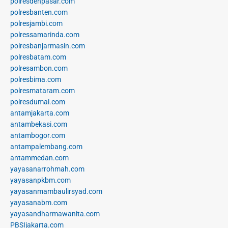
polresdenpasar.com
polresbanten.com
polresjambi.com
polressamarinda.com
polresbanjarmasin.com
polresbatam.com
polresambon.com
polresbima.com
polresmataram.com
polresdumai.com
antamjakarta.com
antambekasi.com
antambogor.com
antampalembang.com
antammedan.com
yayasanarrohmah.com
yayasanpkbm.com
yayasanmambaulirsyad.com
yayasanabm.com
yayasandharmawanita.com
PBSIjakarta.com