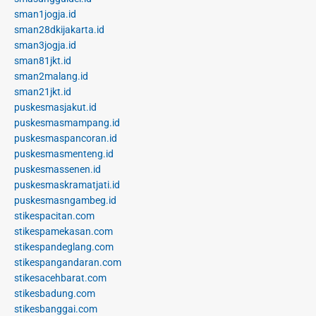
sman1jogja.id
sman28dkijakarta.id
sman3jogja.id
sman81jkt.id
sman2malang.id
sman21jkt.id
puskesmasjakut.id
puskesmasmampang.id
puskesmaspancoran.id
puskesmasmenteng.id
puskesmassenen.id
puskesmaskramatjati.id
puskesmasngambeg.id
stikespacitan.com
stikespamekasan.com
stikespandeglang.com
stikespangandaran.com
stikesacehbarat.com
stikesbadung.com
stikesbanggai.com