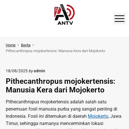
S
k
i
M
p
t
A
o
N
Home
Berita
c
Pithecanthropus mojokertensis: Manusia Kera dari Mojokerto
o
T
n
V
t
18/08/2025
by
admin
e
Pithecanthropus mojokertensis:
n
Manusia Kera dari Mojokerto
t
Pithecanthropus mojokertensis adalah salah satu
penemuan fosil manusia purba yang sangat penting di
Indonesia. Fosil ini ditemukan di daerah
Mojokerto
, Jawa
Timur, sehingga namanya mencerminkan lokasi