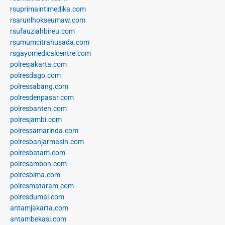
rsuprimaintimedika.com
rsarunlhokseumaw.com
rsufauziahbireu.com
rsumumcitrahusada.com
rsgayomedicalcentre.com
polresjakarta.com
polresdago.com
polressabang.com
polresdenpasar.com
polresbanten.com
polresjambi.com
polressamarinda.com
polresbanjarmasin.com
polresbatam.com
polresambon.com
polresbima.com
polresmataram.com
polresdumai.com
antamjakarta.com
antambekasi.com