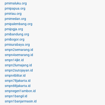
pmimaluku.org
pmipapua.org
pmiriau.org
pmimedan.org
pmipalembang.org
pmijogja.org
pmibandung.org
pmibogor.org
pmisurabaya.org
smpn2semarang.id
smpn4semarang.id
smpn14jkt.id
smpn2lumajang.id
smpn2sutojayan.id
smpn4blitar.id
smpn78jakarta.id
smpn88jakarta.id
smpnegeri1ambon.id
smpn1bangil.id
smpn1banjarmasin.id