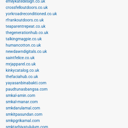
emilykatedesign.co.uk
crossfelloutdoors.co.uk
yorkroadreconditioned.co.uk
rfrankoutdoors.co.uk
teaparentrepeat.co.uk
thegenerationhub.co.uk
talkingmagpie.co.uk
humancotton.co.uk
newdawndigitals.co.uk
saintfelice.co.uk
mrjapparel.co.uk
kinkycatalog.co.uk
thefaciahub.co.uk
yayasanbinabakti.com
paudtunasbangsa.com
smkal-amin.com
smkal-manar.com
smkdarulamal.com
smkitpasundan.com
smkpgrikamal.com
smktarbiyatululum.com