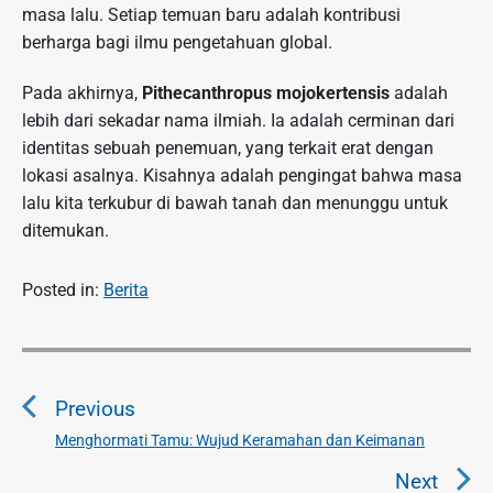
masa lalu. Setiap temuan baru adalah kontribusi
berharga bagi ilmu pengetahuan global.
Pada akhirnya,
Pithecanthropus mojokertensis
adalah
lebih dari sekadar nama ilmiah. Ia adalah cerminan dari
identitas sebuah penemuan, yang terkait erat dengan
lokasi asalnya. Kisahnya adalah pengingat bahwa masa
lalu kita terkubur di bawah tanah dan menunggu untuk
ditemukan.
Posted in:
Berita
N
a
Previous
v
i
Menghormati Tamu: Wujud Keramahan dan Keimanan
P
g
r
Next