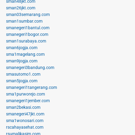
sman48jkt.com
sman26jkt.com
sman03semarang.com
sman1sumbar.com
smanegeri1bantul.com
smanegeri1bogor.com
sman1surabaya.com
sman6jogja.com
sma1magelang.com
sman9jogja.com
smanegeri3bandung.com
smasutomo1.com
sman5jogja.com
smanegeri1tangerang.com
sma1purworejo.com
smanegeri1jember.com
sman2bekasi.com
smanegeri47jkt.com
sma1wonosari.com
rscahayasehat.com
rsumalikasim.com