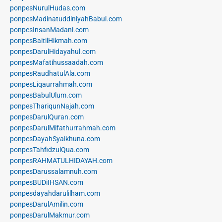
ponpesNurulHudas.com
ponpesMadinatuddiniyahBabul.com
ponpesInsanMadani.com
ponpesBaitilHikmah.com
ponpesDarulHidayahul.com
ponpesMafatihussaadah.com
ponpesRaudhatulAla.com
ponpesLiqaurrahmah.com
ponpesBabulUlum.com
ponpesThariqunNajah.com
ponpesDarulQuran.com
ponpesDarulMifathurrahmah.com
ponpesDayahSyaikhuna.com
ponpesTahfidzulQua.com
ponpesRAHMATULHIDAYAH.com
ponpesDarussalamnuh.com
ponpesBUDiIHSAN.com
ponpesdayahdarulilham.com
ponpesDarulAmilin.com
ponpesDarulMakmur.com