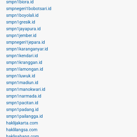
smpn1biora.id
smpnegeri1bobotsari.id
smpn1boyolali.id
smpn1gresik.id
smpn1jayapura.id
smpn1jember.id
smpnegeri1jepara.id
smpn1karanganyar.id
smpn1kendari.id
smpn1kranggan.id
smpn1lamongan.id
smpn1luwuk.id
smpn1madiun.id
smpn1manokwari.id
smpn1narmada.id
smpn1pacitan.id
smpn1padang.id
smpn1pailangga.id
haklijakarta.com
haklilangsa.com
haklisabang.com