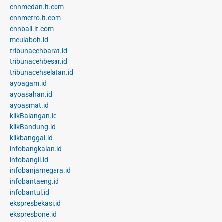
cnnmedan.it.com
cnnmetro.it.com
cnnbali.it.com
meulaboh.id
tribunacehbarat.id
tribunacehbesar.id
tribunacehselatan.id
ayoagam.id
ayoasahan.id
ayoasmat.id
klikBalangan.id
klikBandung.id
klikbanggai.id
infobangkalan.id
infobangli.id
infobanjarnegara.id
infobantaeng.id
infobantul.id
ekspresbekasi.id
ekspresbone.id