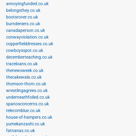
annoyingfunded.co.uk
belongsthey.co.uk
bootsrover.co.uk
burndeniers.co.uk
canadaperson.co.uk
conwayviolation.co.uk
copperfielddresses.co.uk
cowboysspot.co.uk
decemberteaching.co.uk
traceloans.co.uk
thenewsweek.co.uk
thecakewala.co.uk
thomson-thorn.co.uk
wrestlingagrees.co.uk
underneathfoiled.co.uk
spanosconcerns.co.uk
telecomblue.co.uk
house-of-hampers.co.uk
yumekanzashi.co.uk
fatnanas.co.uk