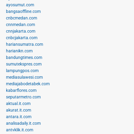
ayosumut.com
bangsaoffline.com
cnbcmedan.com
cnnmedan.com
cnnjakarta.com
cnbcjakarta.com
hariansumatra.com
harianikn.com
bandungtimes.com
sumutekspres.com
lampungpos.com
mediasulawesi.com
mediajabodetabek.com
kabarflores.com
seputarmetro.com
aktual.it.com
akurat.it.com
antara.it.com
analisadaily.it.com
antvklik.it.com