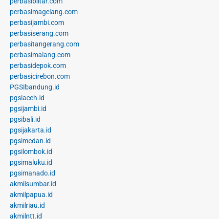
perbasiblitar.com
perbasimagelang.com
perbasijambi.com
perbasiserang.com
perbasitangerang.com
perbasimalang.com
perbasidepok.com
perbasicirebon.com
PGSIbandung.id
pgsiaceh.id
pgsijambi.id
pgsibali.id
pgsijakarta.id
pgsimedan.id
pgsilombok.id
pgsimaluku.id
pgsimanado.id
akmilsumbar.id
akmilpapua.id
akmilriau.id
akmilntt.id