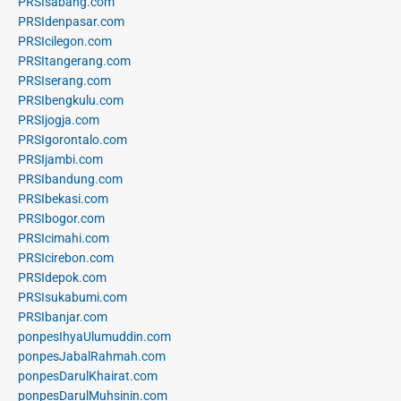
PRSIsabang.com
PRSIdenpasar.com
PRSIcilegon.com
PRSItangerang.com
PRSIserang.com
PRSIbengkulu.com
PRSIjogja.com
PRSIgorontalo.com
PRSIjambi.com
PRSIbandung.com
PRSIbekasi.com
PRSIbogor.com
PRSIcimahi.com
PRSIcirebon.com
PRSIdepok.com
PRSIsukabumi.com
PRSIbanjar.com
ponpesIhyaUlumuddin.com
ponpesJabalRahmah.com
ponpesDarulKhairat.com
ponpesDarulMuhsinin.com