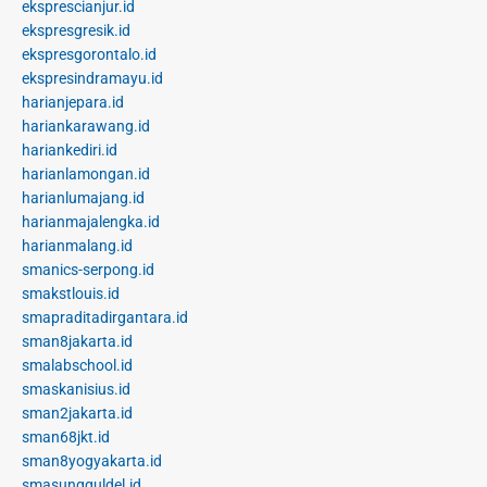
eksprescianjur.id
ekspresgresik.id
ekspresgorontalo.id
ekspresindramayu.id
harianjepara.id
hariankarawang.id
hariankediri.id
harianlamongan.id
harianlumajang.id
harianmajalengka.id
harianmalang.id
smanics-serpong.id
smakstlouis.id
smapraditadirgantara.id
sman8jakarta.id
smalabschool.id
smaskanisius.id
sman2jakarta.id
sman68jkt.id
sman8yogyakarta.id
smasungguldel.id