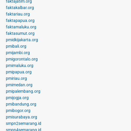
faktajatim.org
faktakalbar.org
faktariau.org
faktapapua.org
faktamaluku.org
faktasumut.org
pmidkijakarta.org
pmibali.org
pmijambi.org
pmigorontalo.org
pmimaluku.org
pmipapua.org
pmiriau.org
pmimedan.org
pmipalembang.org
pmijogja.org
pmibandung.org
pmibogor.org
pmisurabaya.org
smpn2semarang.id
smpn4semarang.id