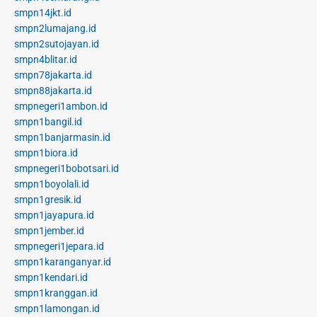
smpn14jkt.id
smpn2lumajang.id
smpn2sutojayan.id
smpn4blitar.id
smpn78jakarta.id
smpn88jakarta.id
smpnegeri1ambon.id
smpn1bangil.id
smpn1banjarmasin.id
smpn1biora.id
smpnegeri1bobotsari.id
smpn1boyolali.id
smpn1gresik.id
smpn1jayapura.id
smpn1jember.id
smpnegeri1jepara.id
smpn1karanganyar.id
smpn1kendari.id
smpn1kranggan.id
smpn1lamongan.id