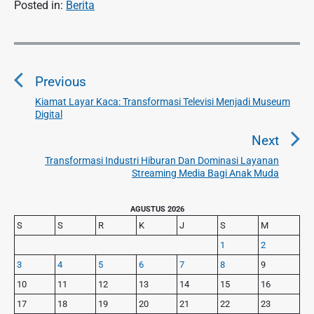
Posted in:
Berita
N
a
Previous
v
i
Kiamat Layar Kaca: Transformasi Televisi Menjadi Museum
P
Digital
g
r
a
e
Next
v
s
Transformasi Industri Hiburan Dan Dominasi Layanan
N
i
Streaming Media Bagi Anak Muda
i
e
o
p
x
u
P
AGUSTUS 2026
o
t
r
s
S
S
R
K
J
S
M
s
p
i
p
1
2
o
m
o
3
4
5
6
7
8
9
s
a
s
r
t
10
11
12
13
14
15
16
t
y
:
17
18
19
20
21
22
23
S
: