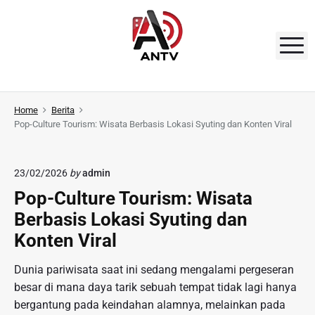
S
k
i
M
p
t
A
o
N
Home
Berita
c
Pop-Culture Tourism: Wisata Berbasis Lokasi Syuting dan Konten Viral
o
T
n
V
t
23/02/2026
by
admin
e
Pop-Culture Tourism: Wisata
n
Berbasis Lokasi Syuting dan
t
Konten Viral
Dunia pariwisata saat ini sedang mengalami pergeseran
besar di mana daya tarik sebuah tempat tidak lagi hanya
bergantung pada keindahan alamnya, melainkan pada