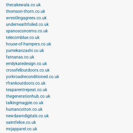
thecakewala.co.uk
thomson-thorn.co.uk
wrestlingagrees.co.uk
underneathfoiled.co.uk
spanosconcerns.co.uk
telecomblue.co.uk
house-of-hampers.co.uk
yumekanzashi.co.uk
fatnanas.co.uk
emilykatedesign.co.uk
crossfelloutdoors.co.uk
yorkroadreconditioned.co.uk
rfrankoutdoors.co.uk
teaparentrepeat.co.uk
thegenerationhub.co.uk
talkingmagpie.co.uk
humancotton.co.uk
newdawndigitals.co.uk
saintfelice.co.uk
mrjapparel.co.uk