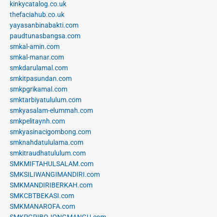
kinkycatalog.co.uk
thefaciahub.co.uk
yayasanbinabakti.com
paudtunasbangsa.com
smkal-amin.com
smkal-manar.com
smkdarulamal.com
smkitpasundan.com
smkpgrikamal.com
smktarbiyatululum.com
smkyasalam-elummah.com
smkpelitaynh.com
smkyasinacigombong.com
smknahdatululama.com
smkitraudhatululum.com
SMKMIFTAHULSALAM.com
SMKSILIWANGIMANDIRI.com
SMKMANDIRIBERKAH.com
SMKCBTBEKASI.com
SMKMANAROFA.com