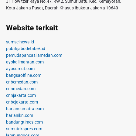
Jl. Howitzer Raya No.47, RW.2, Sumur Batu, Kec. Kemayoran,
Kota Jakarta Pusat, Daerah Khusus Ibukota Jakarta 10640
Website terkait
sumselnews.id
publikjabodetabek.id
pemudapancasilamedan.com
ayokalimantan.com
ayosumut.com
bangsaoffline.com
cnbcmedan.com
cnnmedan.com
cnnjakarta.com
cnbcjakarta.com
hariansumatra.com
harianikn.com
bandungtimes.com
sumutekspres.com
lampungpos.com