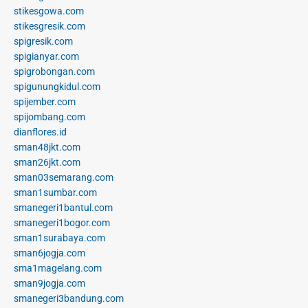
stikesgowa.com
stikesgresik.com
spigresik.com
spigianyar.com
spigrobongan.com
spigunungkidul.com
spijember.com
spijombang.com
dianflores.id
sman48jkt.com
sman26jkt.com
sman03semarang.com
sman1sumbar.com
smanegeri1bantul.com
smanegeri1bogor.com
sman1surabaya.com
sman6jogja.com
sma1magelang.com
sman9jogja.com
smanegeri3bandung.com