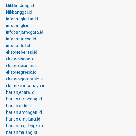
klikBandung.id
klikbanggai.id
infobangkalan.id
infobangli.id
infobanjarnegara.id
infobantaeng.id
infobantul.id
ekspresbekasi.id
ekspresbone.id
eksprescianjur.id
ekspresgresik.id
ekspresgorontalo.id
ekspresindramayu.id
harianjepara.id
hariankarawang.id
hariankediri.id
harianlamongan.id
harianlumajang.id
harianmajalengka.id
harianmalang.id