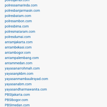
polresjambi.com
polressamarinda.com
polresbanjarmasin.com
polresbatam.com
polresambon.com
polresbima.com
polresmataram.com
polresdumai.com
antamjakarta.com
antambekasi.com
antambogor.com
antampalembang.com
antammedan.com
yayasanarrohmah.com
yayasanpkbm.com
yayasanmambaulirsyad.com
yayasanabm.com
yayasandharmawanita.com
PBSIjakarta.com
PBSIbogor.com
PBSImedan.com