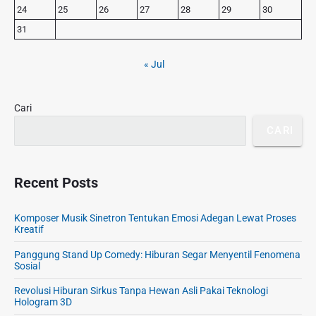
24
25
26
27
28
29
30
i
d
31
e
b
« Jul
a
r
Cari
CARI
Recent Posts
Komposer Musik Sinetron Tentukan Emosi Adegan Lewat Proses
Kreatif
Panggung Stand Up Comedy: Hiburan Segar Menyentil Fenomena
Sosial
Revolusi Hiburan Sirkus Tanpa Hewan Asli Pakai Teknologi
Hologram 3D