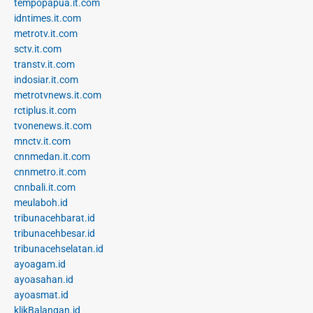
tempopapua.it.com
idntimes.it.com
metrotv.it.com
sctv.it.com
transtv.it.com
indosiar.it.com
metrotvnews.it.com
rctiplus.it.com
tvonenews.it.com
mnctv.it.com
cnnmedan.it.com
cnnmetro.it.com
cnnbali.it.com
meulaboh.id
tribunacehbarat.id
tribunacehbesar.id
tribunacehselatan.id
ayoagam.id
ayoasahan.id
ayoasmat.id
klikBalangan.id