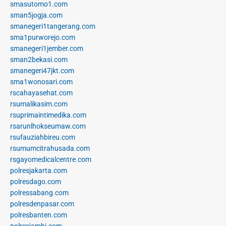
smasutomo1.com
sman5jogja.com
smanegeri1tangerang.com
sma1purworejo.com
smanegeri1jember.com
sman2bekasi.com
smanegeri47jkt.com
sma1wonosari.com
rscahayasehat.com
rsumalikasim.com
rsuprimaintimedika.com
rsarunlhokseumaw.com
rsufauziahbireu.com
rsumumcitrahusada.com
rsgayomedicalcentre.com
polresjakarta.com
polresdago.com
polressabang.com
polresdenpasar.com
polresbanten.com