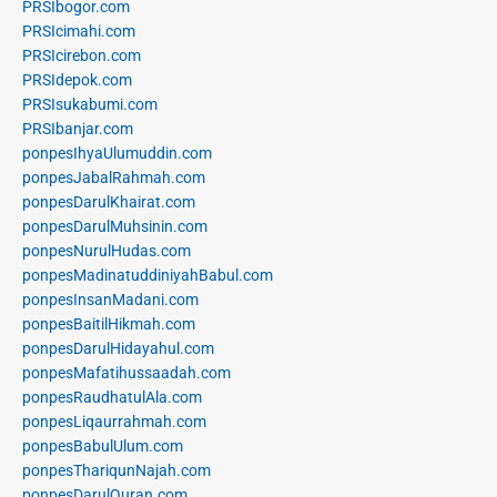
PRSIbogor.com
PRSIcimahi.com
PRSIcirebon.com
PRSIdepok.com
PRSIsukabumi.com
PRSIbanjar.com
ponpesIhyaUlumuddin.com
ponpesJabalRahmah.com
ponpesDarulKhairat.com
ponpesDarulMuhsinin.com
ponpesNurulHudas.com
ponpesMadinatuddiniyahBabul.com
ponpesInsanMadani.com
ponpesBaitilHikmah.com
ponpesDarulHidayahul.com
ponpesMafatihussaadah.com
ponpesRaudhatulAla.com
ponpesLiqaurrahmah.com
ponpesBabulUlum.com
ponpesThariqunNajah.com
ponpesDarulQuran.com