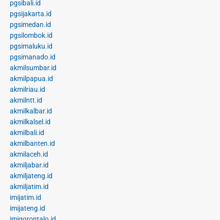
pgsibali.id
pgsijakarta.id
pgsimedan.id
pgsilombok.id
pgsimaluku.id
pgsimanado.id
akmilsumbar.id
akmilpapua.id
akmilriau.id
akmilntt.id
akmilkalbar.id
akmilkalsel.id
akmilbali.id
akmilbanten.id
akmilaceh.id
akmiljabar.id
akmiljateng.id
akmiljatim.id
imijatim.id
imijateng.id
imigorontalo.id