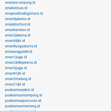
smanics-serpong.id
smakstlouis.id
smapraditadirgantara.id
sman8jakarta.id
smalabschool.id
smaskanisius.id
sman2jakarta.id
sman68jkt.id
sman8yogyakarta.id
smasungguldel.id
sman1jogja.id
sman28dkijakarta.id
sman3jogja.id
sman81jkt.id
sman2malang.id
sman21jkt.id
puskesmasjakut.id
puskesmasmampang.id
puskesmaspancoran.id
puskesmasmenteng.id