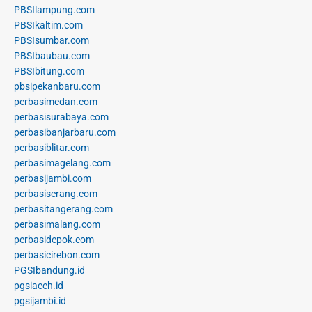
PBSIlampung.com
PBSIkaltim.com
PBSIsumbar.com
PBSIbaubau.com
PBSIbitung.com
pbsipekanbaru.com
perbasimedan.com
perbasisurabaya.com
perbasibanjarbaru.com
perbasiblitar.com
perbasimagelang.com
perbasijambi.com
perbasiserang.com
perbasitangerang.com
perbasimalang.com
perbasidepok.com
perbasicirebon.com
PGSIbandung.id
pgsiaceh.id
pgsijambi.id