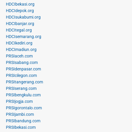
HDCIbekasi.org
HDCIdepok.org
HDCIsukabumi.org
HDCIbanjar.org
HDCItegal.org
HDCIsemarang.org
HDCIkediri.org
HDCImadiun.org
PRSIaceh.com
PRSIsabang.com
PRSIdenpasar.com
PRSIcilegon.com
PRSItangerang.com
PRSIserang.com
PRSIbengkulu.com
PRSIjogja.com
PRSIgorontalo.com
PRSIjambi.com
PRSIbandung.com
PRSIbekasi.com