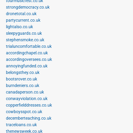
tourmusicfest.co.uk
strongdemocracy.co.uk
dronetotal.co.uk
partycurrent.co.uk
lightalso.co.uk
sleepyguards.co.uk
stephensmoke.co.uk
trialuncomfortable.co.uk
accordingchapel.co.uk
accordingoversees.co.uk
annoyingfunded.co.uk
belongsthey.co.uk
bootsrover.co.uk
burndeniers.co.uk
canadaperson.co.uk
conwayviolation.co.uk
copperfielddresses.co.uk
cowboysspot.co.uk
decemberteaching.co.uk
traceloans.co.uk
thenewsweek.co.uk