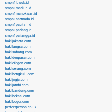
smpn1luwuk.id
smpn1madiun.id
smpn1manokwari.id
smpn1narmada.id
smpn1pacitan.id
smpn1padang.id
smpn1pailangga.id
haklijakarta.com
haklilangsa.com
haklisabang.com
haklidenpasar.com
haklicilegon.com
hakliserang.com
haklibengkulu.com
haklijogja.com
haklijambi.com
haklibandung.com
haklibekasi.com
haklibogor.com
perfectperson.co.uk