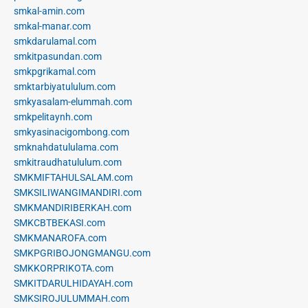
smkal-amin.com
smkal-manar.com
smkdarulamal.com
smkitpasundan.com
smkpgrikamal.com
smktarbiyatululum.com
smkyasalam-elummah.com
smkpelitaynh.com
smkyasinacigombong.com
smknahdatululama.com
smkitraudhatululum.com
SMKMIFTAHULSALAM.com
SMKSILIWANGIMANDIRI.com
SMKMANDIRIBERKAH.com
SMKCBTBEKASI.com
SMKMANAROFA.com
SMKPGRIBOJONGMANGU.com
SMKKORPRIKOTA.com
SMKITDARULHIDAYAH.com
SMKSIROJULUMMAH.com