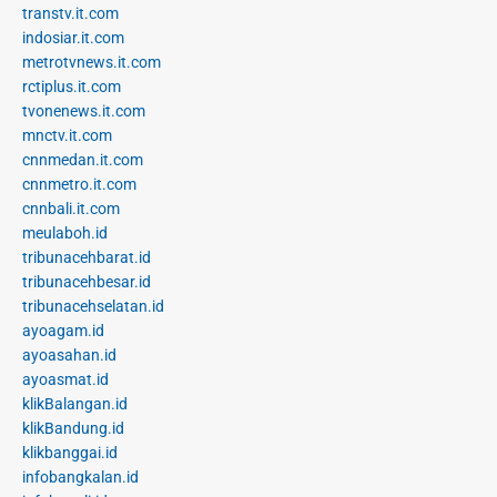
transtv.it.com
indosiar.it.com
metrotvnews.it.com
rctiplus.it.com
tvonenews.it.com
mnctv.it.com
cnnmedan.it.com
cnnmetro.it.com
cnnbali.it.com
meulaboh.id
tribunacehbarat.id
tribunacehbesar.id
tribunacehselatan.id
ayoagam.id
ayoasahan.id
ayoasmat.id
klikBalangan.id
klikBandung.id
klikbanggai.id
infobangkalan.id