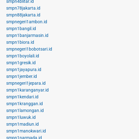
smpn4blitar.id
smpn78jakarta.id
smpn88jakarta.id
smpnegeri1ambon.id
smpn1bangil.id
smpn1banjarmasin.id
smpn1biora.id
smpnegeri1bobotsari.id
smpn1boyolali.id
smpn1gresik.id
smpn1jayapura.id
smpn1jember.id
smpnegeri1jepara.id
smpn1karanganyar.id
smpn1kendari.id
smpn1kranggan.id
smpn1lamongan.id
smpn1luwuk.id
smpn1madiun.id
smpn1manokwari.id
smpn1narmada.id