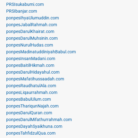
PRSIsukabumi.com
PRSIbanjar.com
ponpesIhyaUlumuddin.com
ponpesJabalRahmah.com
ponpesDarulKhairat.com
ponpesDarulMuhsinin.com
ponpesNurulHudas.com
ponpesMadinatuddiniyahBabul.com
ponpesInsanMadani.com
ponpesBaitilHikmah.com
ponpesDarulHidayahul.com
ponpesMafatihussaadah.com
ponpesRaudhatulAla.com
ponpesLiqaurrahmah.com
ponpesBabulUlum.com
ponpesThariqunNajah.com
ponpesDarulQuran.com
ponpesDarulMifathurrahmah.com
ponpesDayahSyaikhuna.com
ponpesTahfidzulQua.com