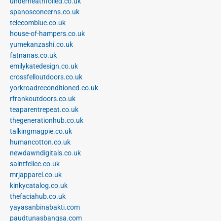
underneathfoiled.co.uk
spanosconcerns.co.uk
telecomblue.co.uk
house-of-hampers.co.uk
yumekanzashi.co.uk
fatnanas.co.uk
emilykatedesign.co.uk
crossfelloutdoors.co.uk
yorkroadreconditioned.co.uk
rfrankoutdoors.co.uk
teaparentrepeat.co.uk
thegenerationhub.co.uk
talkingmagpie.co.uk
humancotton.co.uk
newdawndigitals.co.uk
saintfelice.co.uk
mrjapparel.co.uk
kinkycatalog.co.uk
thefaciahub.co.uk
yayasanbinabakti.com
paudtunasbangsa.com