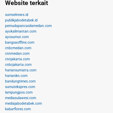
Website terkait
sumselnews.id
publikjabodetabek.id
pemudapancasilamedan.com
ayokalimantan.com
ayosumut.com
bangsaoffline.com
cnbcmedan.com
cnnmedan.com
cnnjakarta.com
cnbcjakarta.com
hariansumatra.com
harianikn.com
bandungtimes.com
sumutekspres.com
lampungpos.com
mediasulawesi.com
mediajabodetabek.com
kabarflores.com