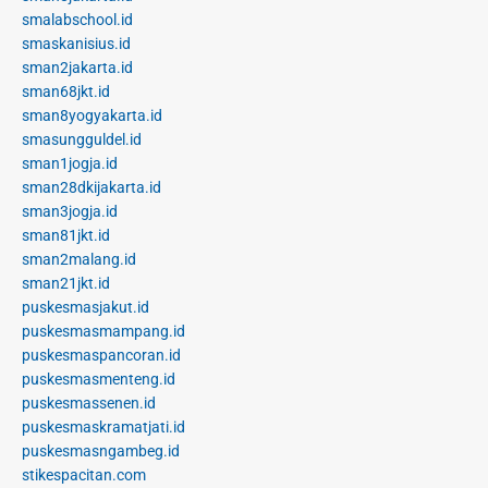
smalabschool.id
smaskanisius.id
sman2jakarta.id
sman68jkt.id
sman8yogyakarta.id
smasungguldel.id
sman1jogja.id
sman28dkijakarta.id
sman3jogja.id
sman81jkt.id
sman2malang.id
sman21jkt.id
puskesmasjakut.id
puskesmasmampang.id
puskesmaspancoran.id
puskesmasmenteng.id
puskesmassenen.id
puskesmaskramatjati.id
puskesmasngambeg.id
stikespacitan.com