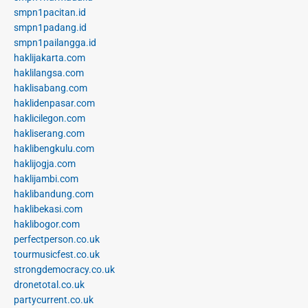
smpn1pacitan.id
smpn1padang.id
smpn1pailangga.id
haklijakarta.com
haklilangsa.com
haklisabang.com
haklidenpasar.com
haklicilegon.com
hakliserang.com
haklibengkulu.com
haklijogja.com
haklijambi.com
haklibandung.com
haklibekasi.com
haklibogor.com
perfectperson.co.uk
tourmusicfest.co.uk
strongdemocracy.co.uk
dronetotal.co.uk
partycurrent.co.uk