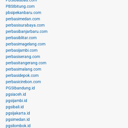
PBSIbaubau.com
PBSIbitung.com
pbsipekanbaru.com
perbasimedan.com
perbasisurabaya.com
perbasibanjarbaru.com
perbasiblitar.com
perbasimagelang.com
perbasijambi.com
perbasiserang.com
perbasitangerang.com
perbasimalang.com
perbasidepok.com
perbasicirebon.com
PGSIbandung.id
pgsiaceh.id
pgsijambi.id
pgsibali.id
pgsijakarta.id
pgsimedan.id
pgsilombok.id