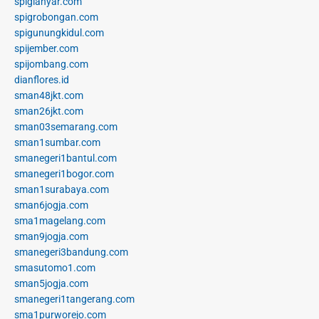
spigianyar.com
spigrobongan.com
spigunungkidul.com
spijember.com
spijombang.com
dianflores.id
sman48jkt.com
sman26jkt.com
sman03semarang.com
sman1sumbar.com
smanegeri1bantul.com
smanegeri1bogor.com
sman1surabaya.com
sman6jogja.com
sma1magelang.com
sman9jogja.com
smanegeri3bandung.com
smasutomo1.com
sman5jogja.com
smanegeri1tangerang.com
sma1purworejo.com