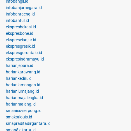
infobangli.id
infobanjarnegara.id
infobantaeng.id
infobantul.id
ekspresbekasi.id
ekspresbone.id
eksprescianjur.id
ekspresgresik.id
ekspresgorontalo.id
ekspresindramayu.id
harianjepara.id
hariankarawang.id
hariankediri.id
harianlamongan.id
harianlumajang.id
harianmajalengka.id
harianmalang.id
smanics-serpong.id
smakstlouis.id
smapraditadirgantara.id
sman8jakarta.id