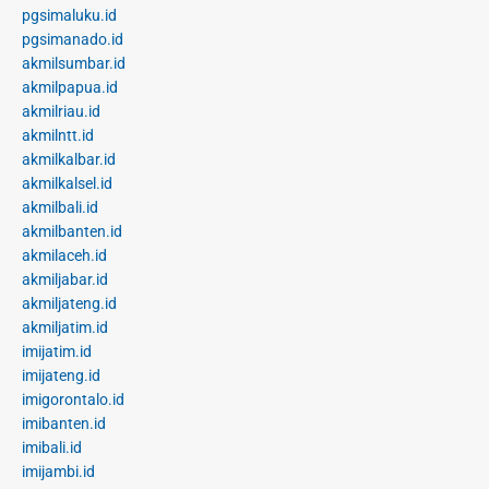
pgsimaluku.id
pgsimanado.id
akmilsumbar.id
akmilpapua.id
akmilriau.id
akmilntt.id
akmilkalbar.id
akmilkalsel.id
akmilbali.id
akmilbanten.id
akmilaceh.id
akmiljabar.id
akmiljateng.id
akmiljatim.id
imijatim.id
imijateng.id
imigorontalo.id
imibanten.id
imibali.id
imijambi.id