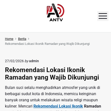
S
k
i
M
p
t
A
o
N
Home
Berita
c
Rekomendasi Lokasi Ikonik Ramadan yang Wajib Dikunjungi
o
T
n
V
t
27/02/2026
by
admin
e
Rekomendasi Lokasi Ikonik
n
Ramadan yang Wajib Dikunjungi
t
Bulan suci selalu menghadirkan atmosfer yang unik di
berbagai sudut kota di Indonesia, memicu keinginan
banyak orang untuk melakukan wisata religi maupun
kuliner. Mencari
Rekomendasi Lokasi Ikonik
Ramadan