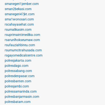
smanegeri1jember.com
sman2bekasi.com
smanegeri47jkt.com
sma1wonosari.com
rscahayasehat.com
rsumalikasim.com
rsuprimaintimedika.com
rsarunlhokseumaw.com
rsufauziahbireu.com
rsumumcitrahusada.com
rsgayomedicalcentre.com
polresjakarta.com
polresdago.com
polressabang.com
polresdenpasar.com
polresbanten.com
polresjambi.com
polressamarinda.com
polresbanjarmasin.com
polresbatam.com