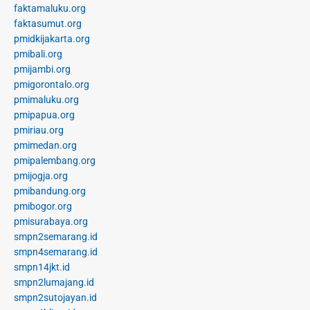
faktamaluku.org
faktasumut.org
pmidkijakarta.org
pmibali.org
pmijambi.org
pmigorontalo.org
pmimaluku.org
pmipapua.org
pmiriau.org
pmimedan.org
pmipalembang.org
pmijogja.org
pmibandung.org
pmibogor.org
pmisurabaya.org
smpn2semarang.id
smpn4semarang.id
smpn14jkt.id
smpn2lumajang.id
smpn2sutojayan.id