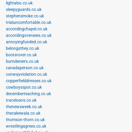
lightalso.co.uk
sleepyguards.co.uk
stephensmoke.co.uk
trialuncomfortable.co.uk
accordingchapel.co.uk
accordingoversees.co.uk
annoyingfunded.co.uk
belongsthey.co.uk
bootsrover.co.uk
burndeniers.co.uk
canadaperson.co.uk
conwayviolation.co.uk
copperfielddresses.co.uk
cowboysspot.co.uk
decemberteaching.co.uk
traceloans.co.uk
thenewsweek.co.uk
thecakewala.co.uk
thomson-thorn.co.uk
wrestlingagrees.co.uk