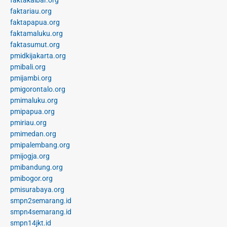
faktakalbar.org
faktariau.org
faktapapua.org
faktamaluku.org
faktasumut.org
pmidkijakarta.org
pmibali.org
pmijambi.org
pmigorontalo.org
pmimaluku.org
pmipapua.org
pmiriau.org
pmimedan.org
pmipalembang.org
pmijogja.org
pmibandung.org
pmibogor.org
pmisurabaya.org
smpn2semarang.id
smpn4semarang.id
smpn14jkt.id