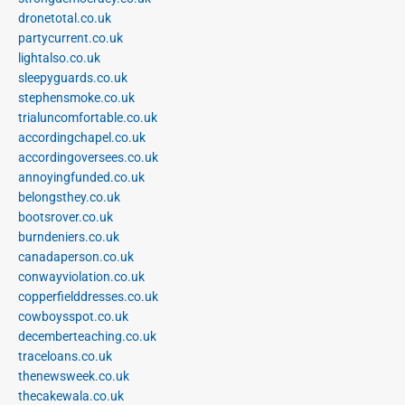
dronetotal.co.uk
partycurrent.co.uk
lightalso.co.uk
sleepyguards.co.uk
stephensmoke.co.uk
trialuncomfortable.co.uk
accordingchapel.co.uk
accordingoversees.co.uk
annoyingfunded.co.uk
belongsthey.co.uk
bootsrover.co.uk
burndeniers.co.uk
canadaperson.co.uk
conwayviolation.co.uk
copperfielddresses.co.uk
cowboysspot.co.uk
decemberteaching.co.uk
traceloans.co.uk
thenewsweek.co.uk
thecakewala.co.uk