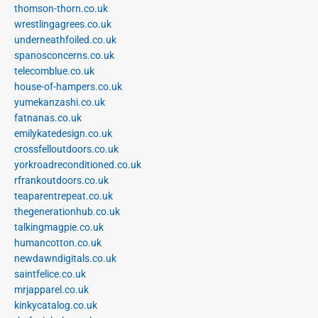
thomson-thorn.co.uk
wrestlingagrees.co.uk
underneathfoiled.co.uk
spanosconcerns.co.uk
telecomblue.co.uk
house-of-hampers.co.uk
yumekanzashi.co.uk
fatnanas.co.uk
emilykatedesign.co.uk
crossfelloutdoors.co.uk
yorkroadreconditioned.co.uk
rfrankoutdoors.co.uk
teaparentrepeat.co.uk
thegenerationhub.co.uk
talkingmagpie.co.uk
humancotton.co.uk
newdawndigitals.co.uk
saintfelice.co.uk
mrjapparel.co.uk
kinkycatalog.co.uk