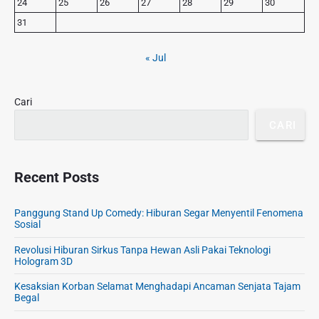
24
25
26
27
28
29
30
:
i
d
31
e
b
« Jul
a
r
Cari
CARI
Recent Posts
Panggung Stand Up Comedy: Hiburan Segar Menyentil Fenomena
Sosial
Revolusi Hiburan Sirkus Tanpa Hewan Asli Pakai Teknologi
Hologram 3D
Kesaksian Korban Selamat Menghadapi Ancaman Senjata Tajam
Begal