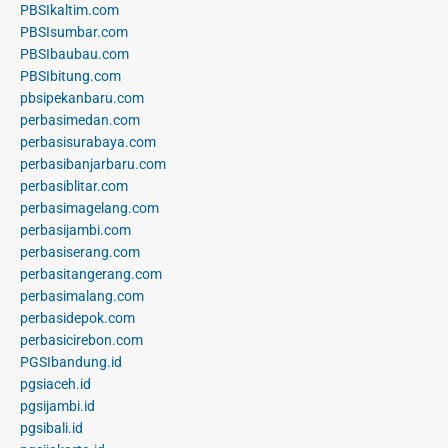
PBSIkaltim.com
PBSIsumbar.com
PBSIbaubau.com
PBSIbitung.com
pbsipekanbaru.com
perbasimedan.com
perbasisurabaya.com
perbasibanjarbaru.com
perbasiblitar.com
perbasimagelang.com
perbasijambi.com
perbasiserang.com
perbasitangerang.com
perbasimalang.com
perbasidepok.com
perbasicirebon.com
PGSIbandung.id
pgsiaceh.id
pgsijambi.id
pgsibali.id