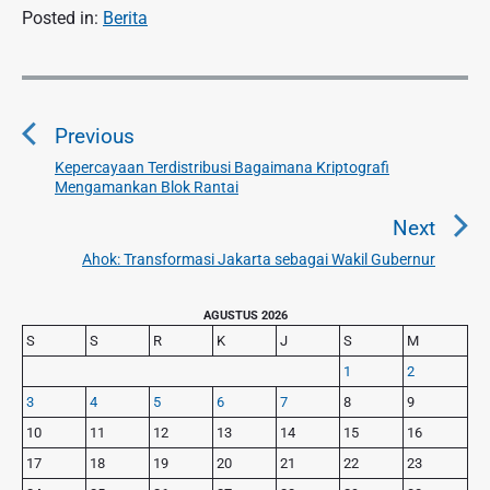
Posted in:
Berita
N
a
Previous
v
i
Kepercayaan Terdistribusi Bagaimana Kriptografi
P
Mengamankan Blok Rantai
g
r
a
e
Next
v
s
Ahok: Transformasi Jakarta sebagai Wakil Gubernur
N
i
i
e
o
p
P
x
AGUSTUS 2026
u
r
o
S
S
R
K
J
S
M
t
i
s
s
p
1
2
m
p
o
3
4
5
6
7
8
9
a
o
s
r
10
11
12
13
14
15
16
s
y
t
17
18
19
20
21
22
23
t
S
: