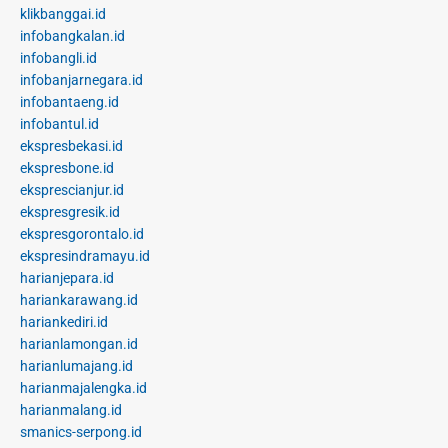
klikbanggai.id
infobangkalan.id
infobangli.id
infobanjarnegara.id
infobantaeng.id
infobantul.id
ekspresbekasi.id
ekspresbone.id
eksprescianjur.id
ekspresgresik.id
ekspresgorontalo.id
ekspresindramayu.id
harianjepara.id
hariankarawang.id
hariankediri.id
harianlamongan.id
harianlumajang.id
harianmajalengka.id
harianmalang.id
smanics-serpong.id