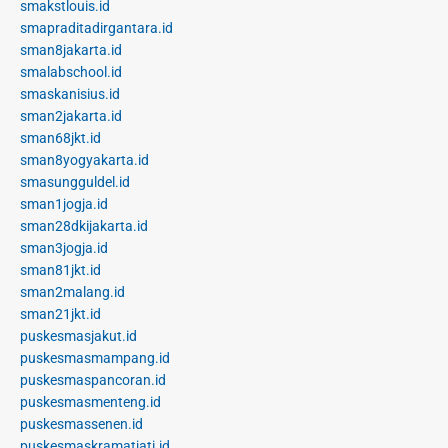
smakstlouis.id
smapraditadirgantara.id
sman8jakarta.id
smalabschool.id
smaskanisius.id
sman2jakarta.id
sman68jkt.id
sman8yogyakarta.id
smasungguldel.id
sman1jogja.id
sman28dkijakarta.id
sman3jogja.id
sman81jkt.id
sman2malang.id
sman21jkt.id
puskesmasjakut.id
puskesmasmampang.id
puskesmaspancoran.id
puskesmasmenteng.id
puskesmassenen.id
puskesmaskramatjati.id