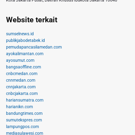
Kota Jakarta Pusat, Daerah Khusus Ibukota Jakarta 10640
Website terkait
sumselnews.id
publikjabodetabek.id
pemudapancasilamedan.com
ayokalimantan.com
ayosumut.com
bangsaoffline.com
cnbcmedan.com
cnnmedan.com
cnnjakarta.com
cnbcjakarta.com
hariansumatra.com
harianikn.com
bandungtimes.com
sumutekspres.com
lampungpos.com
mediasulawesi.com