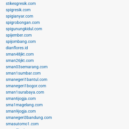
stikesgresik.com
spigresik.com
spigianyar.com
spigrobongan.com
spigunungkidul.com
spijember.com
spijombang.com
dianflores.id
sman48jkt.com
sman26jkt.com
sman03semarang.com
sman1sumbar.com
smanegeri1bantul.com
smanegeri1bogor.com
sman1surabaya.com
sman6jogja.com
sma1magelang.com
sman9jogja.com
smanegeri3bandung.com
smasutomo1.com