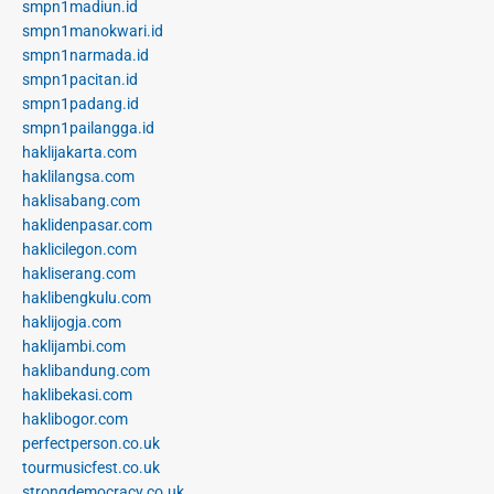
smpn1madiun.id
smpn1manokwari.id
smpn1narmada.id
smpn1pacitan.id
smpn1padang.id
smpn1pailangga.id
haklijakarta.com
haklilangsa.com
haklisabang.com
haklidenpasar.com
haklicilegon.com
hakliserang.com
haklibengkulu.com
haklijogja.com
haklijambi.com
haklibandung.com
haklibekasi.com
haklibogor.com
perfectperson.co.uk
tourmusicfest.co.uk
strongdemocracy.co.uk