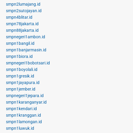
smpn2lumajang.id
smpn2sutojayan.id
smpn4blitar.id
smpn78jakarta.id
smpn88jakarta.id
smpnegeri1ambon.id
smpn1bangil.id
smpn1banjarmasin.id
smpn1biora.id
smpnegeri1bobotsari.id
smpn1boyolali.id
smpn1gresik.id
smpn1jayapura.id
smpn1jember.id
smpnegeri1jepara.id
smpn1karanganyar.id
smpn1kendari.id
smpn1kranggan.id
smpn1lamongan.id
smpn1luwuk.id