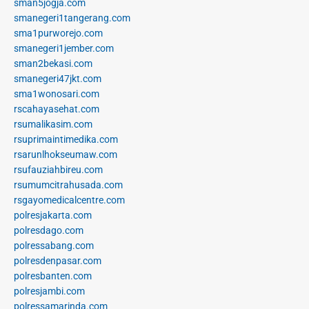
sman5jogja.com
smanegeri1tangerang.com
sma1purworejo.com
smanegeri1jember.com
sman2bekasi.com
smanegeri47jkt.com
sma1wonosari.com
rscahayasehat.com
rsumalikasim.com
rsuprimaintimedika.com
rsarunlhokseumaw.com
rsufauziahbireu.com
rsumumcitrahusada.com
rsgayomedicalcentre.com
polresjakarta.com
polresdago.com
polressabang.com
polresdenpasar.com
polresbanten.com
polresjambi.com
polressamarinda.com