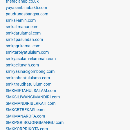
thefaciahub.co.uk
yayasanbinabakti.com
paudtunasbangsa.com
smkal-amin.com
smkal-manar.com
smkdarulamal.com
smkitpasundan.com
smkpgrikamal.com
smktarbiyatululum.com
smkyasalam-elummah.com
smkpelitaynh.com
smkyasinacigombong.com
smknahdatululama.com
smkitraudhatululum.com
SMKMIFTAHULSALAM.com
SMKSILIWANGIMANDIRI.com
SMKMANDIRIBERKAH.com
SMKCBTBEKASI.com
SMKMANAROFA.com
SMKPGRIBOJONGMANGU.com
SMKKORPRIKOTA.com