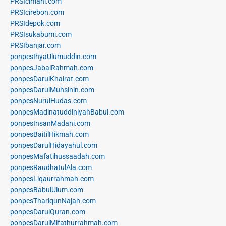
PRSIcimahi.com
PRSIcirebon.com
PRSIdepok.com
PRSIsukabumi.com
PRSIbanjar.com
ponpesIhyaUlumuddin.com
ponpesJabalRahmah.com
ponpesDarulKhairat.com
ponpesDarulMuhsinin.com
ponpesNurulHudas.com
ponpesMadinatuddiniyahBabul.com
ponpesInsanMadani.com
ponpesBaitilHikmah.com
ponpesDarulHidayahul.com
ponpesMafatihussaadah.com
ponpesRaudhatulAla.com
ponpesLiqaurrahmah.com
ponpesBabulUlum.com
ponpesThariqunNajah.com
ponpesDarulQuran.com
ponpesDarulMifathurrahmah.com