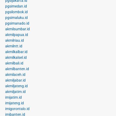
pgsijakarta.id
pgsimedan.id
pgsilombok.id
pgsimaluku.id
pgsimanado.id
akmilsumbar.id
akmilpapua.id
akmilriau.id
akmilntt.id
akmilkalbar.id
akmilkalsel.id
akmilbali.id
akmilbanten.id
akmilaceh.id
akmiljabar.id
akmiljateng.id
akmiljatim.id
imijatim.id
imijateng.id
imigorontalo.id
imibanten.id