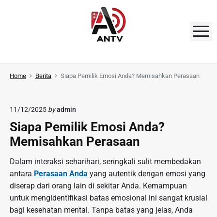
S
k
i
M
p
t
A
o
N
Home
Berita
Siapa Pemilik Emosi Anda? Memisahkan Perasaan
c
o
T
n
V
11/12/2025
by
admin
t
Siapa Pemilik Emosi Anda?
e
n
Memisahkan Perasaan
t
Dalam interaksi seharihari, seringkali sulit membedakan
antara
Perasaan Anda
yang autentik dengan emosi yang
diserap dari orang lain di sekitar Anda. Kemampuan
untuk mengidentifikasi batas emosional ini sangat krusial
bagi kesehatan mental. Tanpa batas yang jelas, Anda