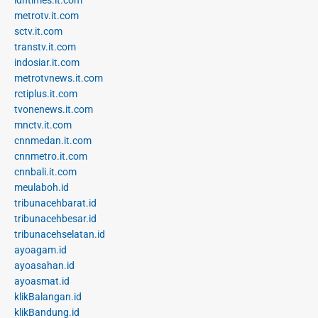
idntimes.it.com
metrotv.it.com
sctv.it.com
transtv.it.com
indosiar.it.com
metrotvnews.it.com
rctiplus.it.com
tvonenews.it.com
mnctv.it.com
cnnmedan.it.com
cnnmetro.it.com
cnnbali.it.com
meulaboh.id
tribunacehbarat.id
tribunacehbesar.id
tribunacehselatan.id
ayoagam.id
ayoasahan.id
ayoasmat.id
klikBalangan.id
klikBandung.id