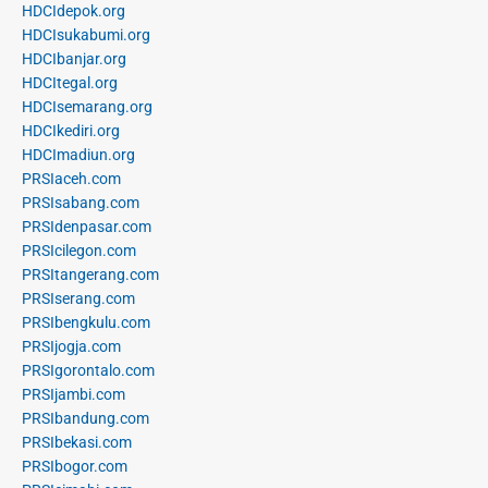
HDCIdepok.org
HDCIsukabumi.org
HDCIbanjar.org
HDCItegal.org
HDCIsemarang.org
HDCIkediri.org
HDCImadiun.org
PRSIaceh.com
PRSIsabang.com
PRSIdenpasar.com
PRSIcilegon.com
PRSItangerang.com
PRSIserang.com
PRSIbengkulu.com
PRSIjogja.com
PRSIgorontalo.com
PRSIjambi.com
PRSIbandung.com
PRSIbekasi.com
PRSIbogor.com