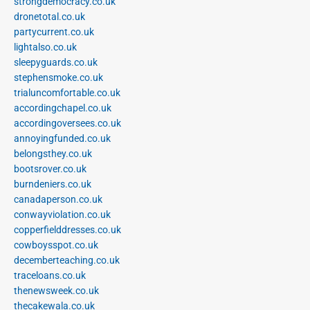
strongdemocracy.co.uk
dronetotal.co.uk
partycurrent.co.uk
lightalso.co.uk
sleepyguards.co.uk
stephensmoke.co.uk
trialuncomfortable.co.uk
accordingchapel.co.uk
accordingoversees.co.uk
annoyingfunded.co.uk
belongsthey.co.uk
bootsrover.co.uk
burndeniers.co.uk
canadaperson.co.uk
conwayviolation.co.uk
copperfielddresses.co.uk
cowboysspot.co.uk
decemberteaching.co.uk
traceloans.co.uk
thenewsweek.co.uk
thecakewala.co.uk