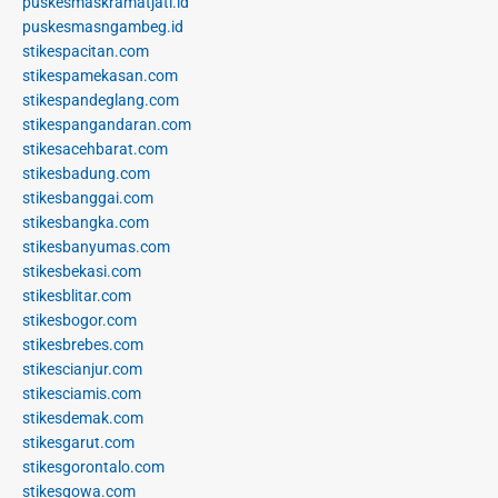
puskesmaskramatjati.id
puskesmasngambeg.id
stikespacitan.com
stikespamekasan.com
stikespandeglang.com
stikespangandaran.com
stikesacehbarat.com
stikesbadung.com
stikesbanggai.com
stikesbangka.com
stikesbanyumas.com
stikesbekasi.com
stikesblitar.com
stikesbogor.com
stikesbrebes.com
stikescianjur.com
stikesciamis.com
stikesdemak.com
stikesgarut.com
stikesgorontalo.com
stikesgowa.com