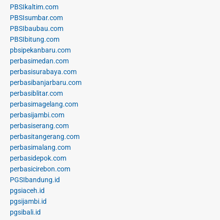
PBSIkaltim.com
PBSIsumbar.com
PBSIbaubau.com
PBSIbitung.com
pbsipekanbaru.com
perbasimedan.com
perbasisurabaya.com
perbasibanjarbaru.com
perbasiblitar.com
perbasimagelang.com
perbasijambi.com
perbasiserang.com
perbasitangerang.com
perbasimalang.com
perbasidepok.com
perbasicirebon.com
PGSIbandung.id
pgsiaceh.id
pgsijambi.id
pgsibali.id