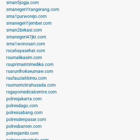
sman5jogja.com
smanegeri1tangerang.com
sma1purworejo.com
smanegeri1jember.com
sman2bekasi.com
smanegeri47jkt.com
sma1wonosari.com
rscahayasehat.com
rsumalikasim.com
rsuprimaintimedika.com
rsarunlhokseumaw.com
rsufauziahbireu.com
rsumumcitrahusada.com
rsgayomedicalcentre.com
polresjakarta.com
polresdago.com
polressabang.com
polresdenpasar.com
polresbanten.com
polresjambi.com
polressamarinda.com