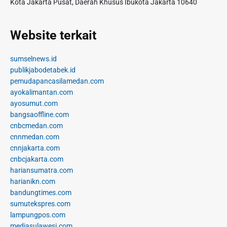
Kota Jakarta Pusat, Daerah Khusus Ibukota Jakarta 10640
Website terkait
sumselnews.id
publikjabodetabek.id
pemudapancasilamedan.com
ayokalimantan.com
ayosumut.com
bangsaoffline.com
cnbcmedan.com
cnnmedan.com
cnnjakarta.com
cnbcjakarta.com
hariansumatra.com
harianikn.com
bandungtimes.com
sumutekspres.com
lampungpos.com
mediasulawesi.com