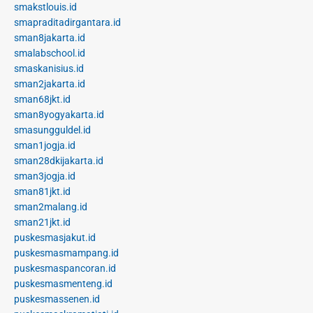
smakstlouis.id
smapraditadirgantara.id
sman8jakarta.id
smalabschool.id
smaskanisius.id
sman2jakarta.id
sman68jkt.id
sman8yogyakarta.id
smasungguldel.id
sman1jogja.id
sman28dkijakarta.id
sman3jogja.id
sman81jkt.id
sman2malang.id
sman21jkt.id
puskesmasjakut.id
puskesmasmampang.id
puskesmaspancoran.id
puskesmasmenteng.id
puskesmassenen.id