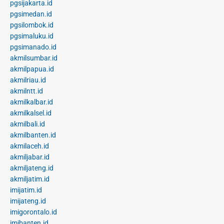
pgsijakarta.id
pgsimedan.id
pgsilombok.id
pgsimaluku.id
pgsimanado.id
akmilsumbar.id
akmilpapua.id
akmilriau.id
akmilntt.id
akmilkalbar.id
akmilkalsel.id
akmilbali.id
akmilbanten.id
akmilaceh.id
akmiljabar.id
akmiljateng.id
akmiljatim.id
imijatim.id
imijateng.id
imigorontalo.id
imibanten.id