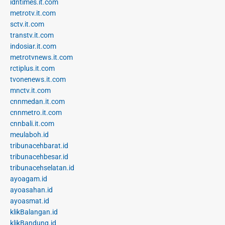
idntimes.it.com
metrotv.it.com
sctv.it.com
transtv.it.com
indosiar.it.com
metrotvnews.it.com
rctiplus.it.com
tvonenews.it.com
mnctv.it.com
cnnmedan.it.com
cnnmetro.it.com
cnnbali.it.com
meulaboh.id
tribunacehbarat.id
tribunacehbesar.id
tribunacehselatan.id
ayoagam.id
ayoasahan.id
ayoasmat.id
klikBalangan.id
klikBandung.id