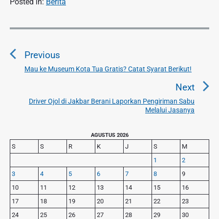
Posted in:
Berita
N
a
Previous
v
i
Mau ke Museum Kota Tua Gratis? Catat Syarat Berikut!
P
g
r
Next
a
e
Driver Ojol di Jakbar Berani Laporkan Pengiriman Sabu
N
v
s
Melalui Jasanya
e
i
i
x
o
p
P
AGUSTUS 2026
t
u
r
o
S
S
R
K
J
S
M
p
i
s
s
1
2
o
m
p
3
4
5
6
7
8
9
s
a
o
r
t
10
11
12
13
14
15
16
s
y
:
17
18
19
20
21
22
23
t
S
24
25
26
27
28
29
30
:
i