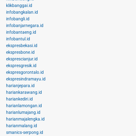
klikbanggai.id
infobangkalan.id
infobangli.id
infobanjarnegara.id
infobantaeng.id
infobantul.id
ekspresbekasi.id
ekspresbone.id
eksprescianjur.id
ekspresgresik.id
ekspresgorontalo.id
ekspresindramayu.id
harianjepara.id
hariankarawang.id
hariankediri.id
harianlamongan.id
harianlumajang.id
harianmajalengka.id
harianmalang.id
smanics-serpong.id