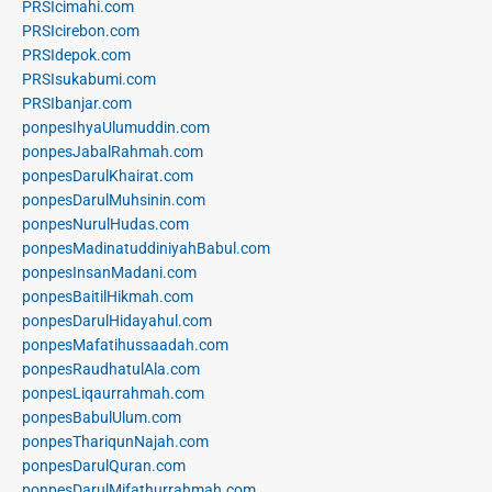
PRSIcimahi.com
PRSIcirebon.com
PRSIdepok.com
PRSIsukabumi.com
PRSIbanjar.com
ponpesIhyaUlumuddin.com
ponpesJabalRahmah.com
ponpesDarulKhairat.com
ponpesDarulMuhsinin.com
ponpesNurulHudas.com
ponpesMadinatuddiniyahBabul.com
ponpesInsanMadani.com
ponpesBaitilHikmah.com
ponpesDarulHidayahul.com
ponpesMafatihussaadah.com
ponpesRaudhatulAla.com
ponpesLiqaurrahmah.com
ponpesBabulUlum.com
ponpesThariqunNajah.com
ponpesDarulQuran.com
ponpesDarulMifathurrahmah.com