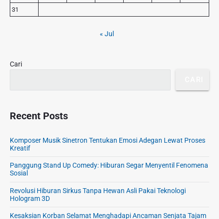
d
31
e
b
« Jul
a
r
Cari
CARI
Recent Posts
Komposer Musik Sinetron Tentukan Emosi Adegan Lewat Proses
Kreatif
Panggung Stand Up Comedy: Hiburan Segar Menyentil Fenomena
Sosial
Revolusi Hiburan Sirkus Tanpa Hewan Asli Pakai Teknologi
Hologram 3D
Kesaksian Korban Selamat Menghadapi Ancaman Senjata Tajam