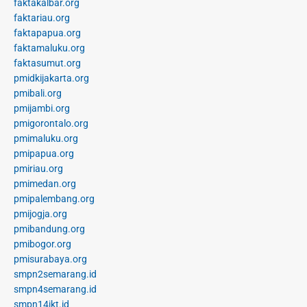
faktakalbar.org
faktariau.org
faktapapua.org
faktamaluku.org
faktasumut.org
pmidkijakarta.org
pmibali.org
pmijambi.org
pmigorontalo.org
pmimaluku.org
pmipapua.org
pmiriau.org
pmimedan.org
pmipalembang.org
pmijogja.org
pmibandung.org
pmibogor.org
pmisurabaya.org
smpn2semarang.id
smpn4semarang.id
smpn14jkt.id