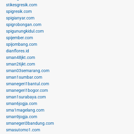
stikesgresik.com
spigresik.com
spigianyar.com
spigrobongan.com
spigunungkidul.com
spijember.com
spijombang.com
dianflores.id
sman48jkt.com
sman26jkt.com
sman03semarang.com
sman1sumbar.com
smanegeri1bantul.com
smanegeri1bogor.com
sman1surabaya.com
sman6jogja.com
sma1magelang.com
sman9jogja.com
smanegeri3bandung.com
smasutomo1.com