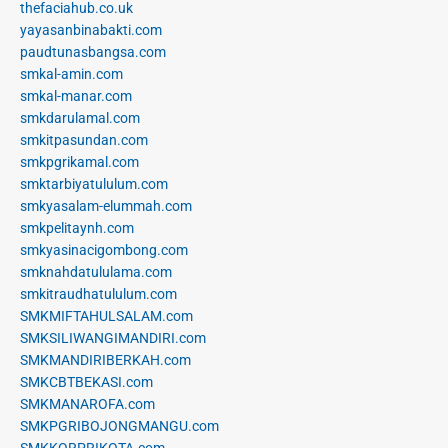
thefaciahub.co.uk
yayasanbinabakti.com
paudtunasbangsa.com
smkal-amin.com
smkal-manar.com
smkdarulamal.com
smkitpasundan.com
smkpgrikamal.com
smktarbiyatululum.com
smkyasalam-elummah.com
smkpelitaynh.com
smkyasinacigombong.com
smknahdatululama.com
smkitraudhatululum.com
SMKMIFTAHULSALAM.com
SMKSILIWANGIMANDIRI.com
SMKMANDIRIBERKAH.com
SMKCBTBEKASI.com
SMKMANAROFA.com
SMKPGRIBOJONGMANGU.com
SMKKORPRIKOTA.com