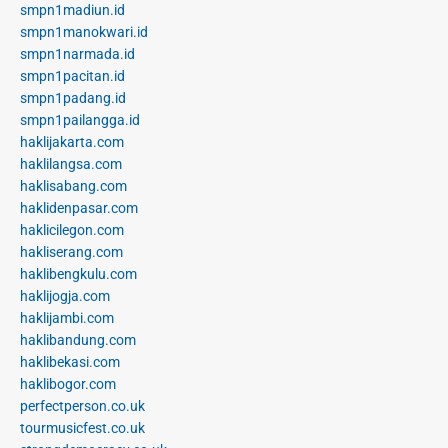
smpn1madiun.id
smpn1manokwari.id
smpn1narmada.id
smpn1pacitan.id
smpn1padang.id
smpn1pailangga.id
haklijakarta.com
haklilangsa.com
haklisabang.com
haklidenpasar.com
haklicilegon.com
hakliserang.com
haklibengkulu.com
haklijogja.com
haklijambi.com
haklibandung.com
haklibekasi.com
haklibogor.com
perfectperson.co.uk
tourmusicfest.co.uk