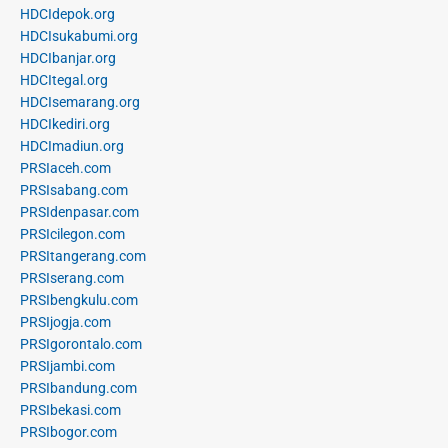
HDCIdepok.org
HDCIsukabumi.org
HDCIbanjar.org
HDCItegal.org
HDCIsemarang.org
HDCIkediri.org
HDCImadiun.org
PRSIaceh.com
PRSIsabang.com
PRSIdenpasar.com
PRSIcilegon.com
PRSItangerang.com
PRSIserang.com
PRSIbengkulu.com
PRSIjogja.com
PRSIgorontalo.com
PRSIjambi.com
PRSIbandung.com
PRSIbekasi.com
PRSIbogor.com