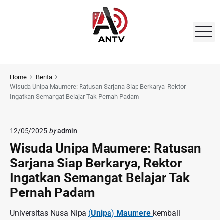
S
k
i
M
p
t
A
o
N
Home
Berita
c
Wisuda Unipa Maumere: Ratusan Sarjana Siap Berkarya, Rektor
o
T
Ingatkan Semangat Belajar Tak Pernah Padam
n
V
t
e
12/05/2025
by
admin
n
Wisuda Unipa Maumere: Ratusan
t
Sarjana Siap Berkarya, Rektor
Ingatkan Semangat Belajar Tak
Pernah Padam
Universitas Nusa Nipa
(
Unipa
)
Maumere
kembali