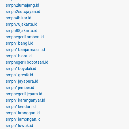
smpn2lumajang.id
smpn2sutojayan.id
smpn4blitar.id
smpn78jakarta.id
smpn88jakarta.id
smpnegeri1ambon.id
smpn1bangil.id
smpn1banjarmasin.id
smpn1biora.id
smpnegeri1bobotsari.id
smpn1boyolali.id
smpn1gresik.id
smpn1jayapura.id
smpn1jember.id
smpnegeri1jepara.id
smpn1karanganyar.id
smpn1kendari.id
smpn1kranggan.id
smpn1lamongan.id
smpn1luwuk.id