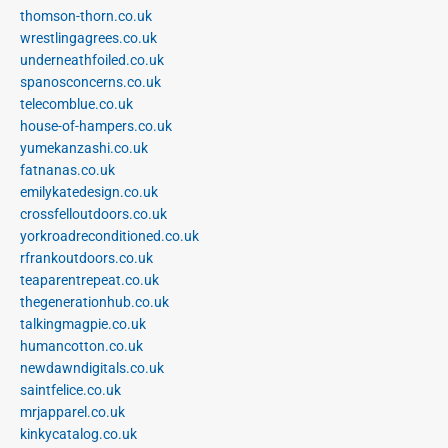
thomson-thorn.co.uk
wrestlingagrees.co.uk
underneathfoiled.co.uk
spanosconcerns.co.uk
telecomblue.co.uk
house-of-hampers.co.uk
yumekanzashi.co.uk
fatnanas.co.uk
emilykatedesign.co.uk
crossfelloutdoors.co.uk
yorkroadreconditioned.co.uk
rfrankoutdoors.co.uk
teaparentrepeat.co.uk
thegenerationhub.co.uk
talkingmagpie.co.uk
humancotton.co.uk
newdawndigitals.co.uk
saintfelice.co.uk
mrjapparel.co.uk
kinkycatalog.co.uk