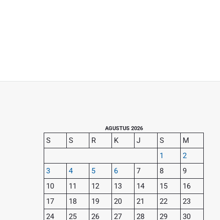
P
AGUSTUS 2026
S
S
R
K
J
S
M
r
1
2
i
3
4
5
6
7
8
9
m
10
11
12
13
14
15
16
a
17
18
19
20
21
22
23
r
y
24
25
26
27
28
29
30