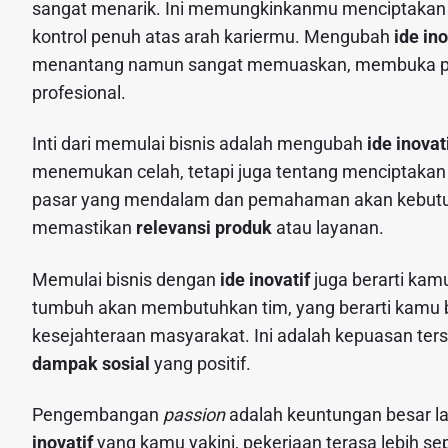
sangat menarik. Ini memungkinkanmu menciptaka
kontrol penuh atas arah kariermu. Mengubah
ide ino
menantang namun sangat memuaskan, membuka pel
profesional.
Inti dari memulai bisnis adalah mengubah
ide inovat
menemukan celah, tetapi juga tentang menciptakan n
pasar yang mendalam dan pemahaman akan kebutuh
memastikan
relevansi produk
atau layanan.
Memulai bisnis dengan
ide inovatif
juga berarti kamu
tumbuh akan membutuhkan tim, yang berarti kamu 
kesejahteraan masyarakat. Ini adalah kepuasan ter
dampak sosial
yang positif.
Pengembangan
passion
adalah keuntungan besar l
inovatif
yang kamu yakini, pekerjaan terasa lebih se