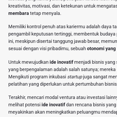
kreativitas, motivasi, dan ketekunan untuk mengat
membara
tetap menyala.
Memiliki kontrol penuh atas kariermu adalah daya 
pengambil keputusan tertinggi, membentuk budaya 
ini, meskipun disertai tanggung jawab besar, me
sesuai dengan visi pribadimu, sebuah
otonomi yang
Untuk mewujudkan
ide inovatif
menjadi bisnis yang
yang berpengalaman adalah salah satunya; merek
Mengikuti program inkubasi
startup
juga sangat me
pelatihan yang diperlukan untuk pertumbuhan bisn
Terakhir, mencari modal ventura atau investasi lain
melihat potensi
ide inovatif
dan rencana bisnis yang
meyakinkan akan meningkatkan peluangmu mendap