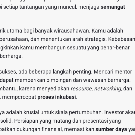
asi setiap tantangan yang muncul, menjaga
semangat
tarik utama bagi banyak wirausahawan. Kamu adalah
perusahaan, dan menentukan arah strategis. Kebebasa
mungkinkan kamu membangun sesuatu yang benar-benar
berharga.
 sukses, ada beberapa langkah penting. Mencari mentor
a dapat memberikan bimbingan dan wawasan berharga.
mbantu, karena menyediakan
resource
,
networking
, dan
is, mempercepat
proses inkubasi
.
nya adalah krusial untuk skala pertumbuhan. Investor aka
 solid. Persiapan yang matang dan presentasi yang
atkan dukungan finansial, memastikan
sumber daya
ya