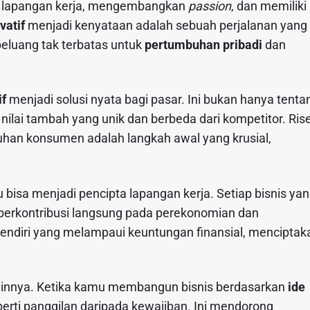
n lapangan kerja, mengembangkan
passion
, dan memiliki
vatif
menjadi kenyataan adalah sebuah perjalanan yang
uang tak terbatas untuk
pertumbuhan pribadi
dan
if
menjadi solusi nyata bagi pasar. Ini bukan hanya tenta
ilai tambah yang unik dan berbeda dari kompetitor. Ris
an konsumen adalah langkah awal yang krusial,
 bisa menjadi pencipta lapangan kerja. Setiap bisnis ya
berkontribusi langsung pada perekonomian dan
sendiri yang melampaui keuntungan finansial, menciptak
ainnya. Ketika kamu membangun bisnis berdasarkan
ide
perti panggilan daripada kewajiban. Ini mendorong