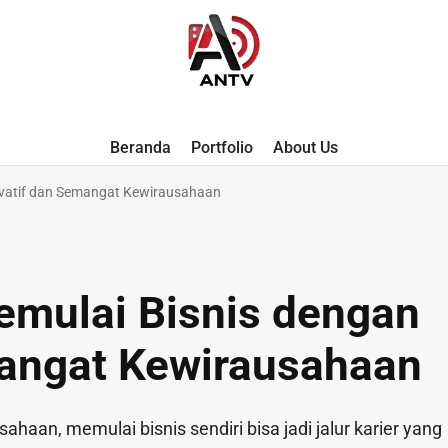
A
Beranda
Portfolio
About Us
N
ovatif dan Semangat Kewirausahaan
T
V
emulai Bisnis dengan
mangat Kewirausahaan
aan, memulai bisnis sendiri bisa jadi jalur karier yang