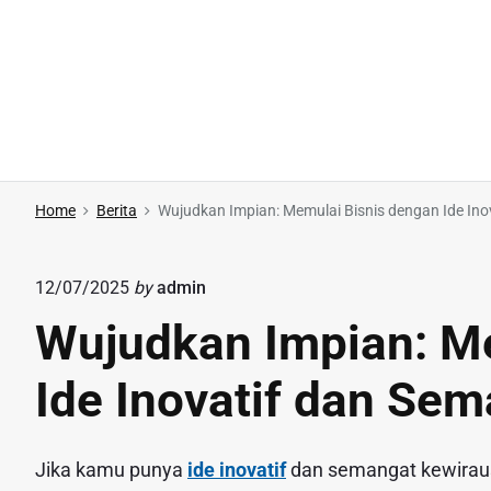
S
k
i
p
t
o
c
Home
Berita
Wujudkan Impian: Memulai Bisnis dengan Ide In
o
n
12/07/2025
by
admin
t
e
Wujudkan Impian: M
n
t
Ide Inovatif dan Se
Jika kamu punya
ide inovatif
dan semangat kewirausah