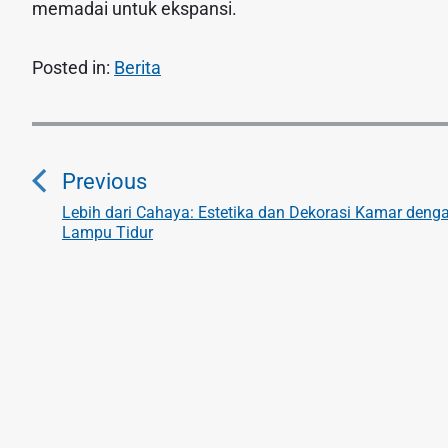
memadai untuk ekspansi.
Posted in:
Berita
N
a
Previous
v
Lebih dari Cahaya: Estetika dan Dekorasi Kamar deng
P
Lampu Tidur
r
i
e
g
v
i
a
o
s
u
s
i
p