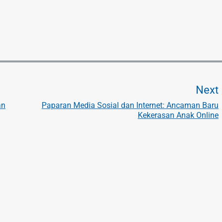
Next
an
Paparan Media Sosial dan Internet: Ancaman Baru
Kekerasan Anak Online
t
t
: