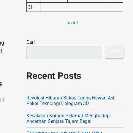
S
31
i
« Jul
d
e
Cari
ng
b
et
a
CARI
r
Recent Posts
ng
Revolusi Hiburan Sirkus Tanpa Hewan Asli
an
Pakai Teknologi Hologram 3D
Kesaksian Korban Selamat Menghadapi
Ancaman Senjata Tajam Begal