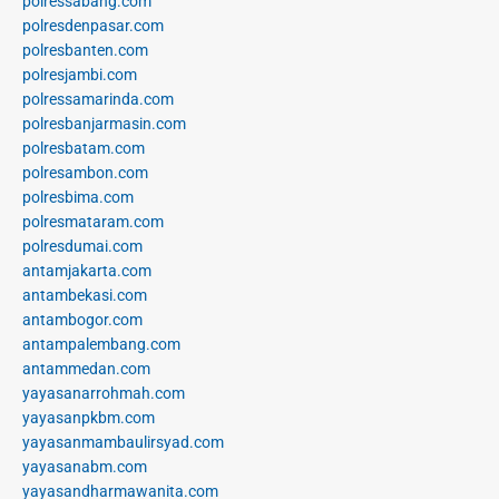
polressabang.com
polresdenpasar.com
polresbanten.com
polresjambi.com
polressamarinda.com
polresbanjarmasin.com
polresbatam.com
polresambon.com
polresbima.com
polresmataram.com
polresdumai.com
antamjakarta.com
antambekasi.com
antambogor.com
antampalembang.com
antammedan.com
yayasanarrohmah.com
yayasanpkbm.com
yayasanmambaulirsyad.com
yayasanabm.com
yayasandharmawanita.com