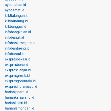
ayoasahan.id
ayoasmat.id
klikBalangan.id
klikBandung.id
klikbanggai.id
infobangkalan.id
infobangli.id
infobanjarnegara.id
infobantaeng.id
infobantul.id
ekspresbekasi.id
ekspresbone.id
eksprescianjur.id
ekspresgresik.id
ekspresgorontalo.id
ekspresindramayu.id
harianjepara.id
hariankarawang.id
hariankediri.id
harianlamongan.id