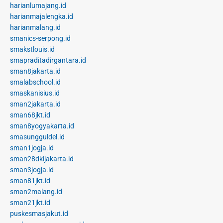
harianlumajang.id
harianmajalengka.id
harianmalang.id
smanics-serpong.id
smakstlouis.id
smapraditadirgantara.id
sman8jakarta.id
smalabschool.id
smaskanisius.id
sman2jakarta.id
sman68jkt.id
sman8yogyakarta.id
smasungguldel.id
sman1jogja.id
sman28dkijakarta.id
sman3jogja.id
sman81jkt.id
sman2malang.id
sman21jkt.id
puskesmasjakut.id