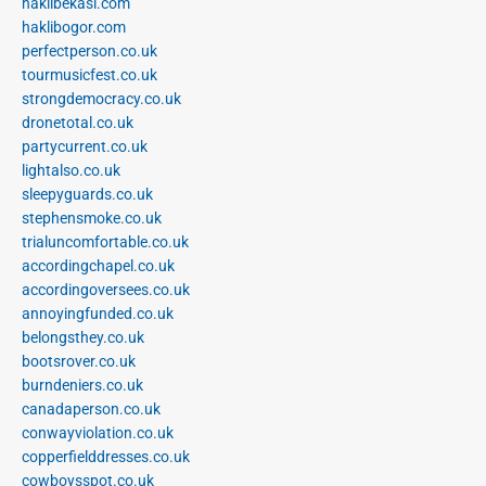
haklibekasi.com
haklibogor.com
perfectperson.co.uk
tourmusicfest.co.uk
strongdemocracy.co.uk
dronetotal.co.uk
partycurrent.co.uk
lightalso.co.uk
sleepyguards.co.uk
stephensmoke.co.uk
trialuncomfortable.co.uk
accordingchapel.co.uk
accordingoversees.co.uk
annoyingfunded.co.uk
belongsthey.co.uk
bootsrover.co.uk
burndeniers.co.uk
canadaperson.co.uk
conwayviolation.co.uk
copperfielddresses.co.uk
cowboysspot.co.uk