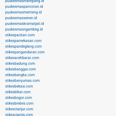
puskesmasmampang.id
puskesmaspancoran.id
puskesmasmenteng.id
puskesmassenen.id
puskesmaskramatjati.id
puskesmasngambeg.id
stikespacitan.com
stikespamekasan.com
stikespandeglang.com
stikespangandaran.com
stikesacehbarat.com
stikesbadung.com
stikesbanggai.com
stikesbangka.com
stikesbanyumas.com
stikesbekasi.com
stikesblitar.com
stikesbogor.com
stikesbrebes.com
stikescianjur.com
stikesciamis.com