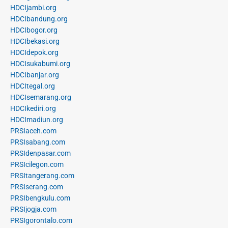
HDCIjambi.org
HDCIbandung.org
HDCIbogor.org
HDCIbekasi.org
HDCIdepok.org
HDCIsukabumi.org
HDCIbanjar.org
HDCItegal.org
HDCIsemarang.org
HDCIkediri.org
HDCImadiun.org
PRSIaceh.com
PRSIsabang.com
PRSIdenpasar.com
PRSIcilegon.com
PRSItangerang.com
PRSIserang.com
PRSIbengkulu.com
PRSIjogja.com
PRSIgorontalo.com