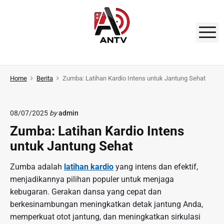
S
k
i
M
p
t
A
o
N
Home
Berita
Zumba: Latihan Kardio Intens untuk Jantung Sehat
c
o
T
n
V
08/07/2025
by
admin
t
Zumba: Latihan Kardio Intens
e
n
untuk Jantung Sehat
t
Zumba adalah
latihan kardio
yang intens dan efektif,
menjadikannya pilihan populer untuk menjaga
kebugaran. Gerakan dansa yang cepat dan
berkesinambungan meningkatkan detak jantung Anda,
memperkuat otot jantung, dan meningkatkan sirkulasi