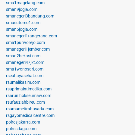
sma1magelang.com
sman9jogja.com
smanegeri3bandung.com
smasutomo1.com
sman5jogja.com
smanegeri1tangerang.com
sma1purworejo.com
smanegeri1jember.com
sman2bekasi.com
smanegeri47jkt.com
sma1wonosari.com
rscahayasehat.com
rsumalikasim.com
rsuprimaintimedika.com
rsarunlhokseumaw.com
rsufauziahbireu.com
rsumumcitrahusada.com
rsgayomedicalcentre.com
polresjakarta.com
polresdago.com