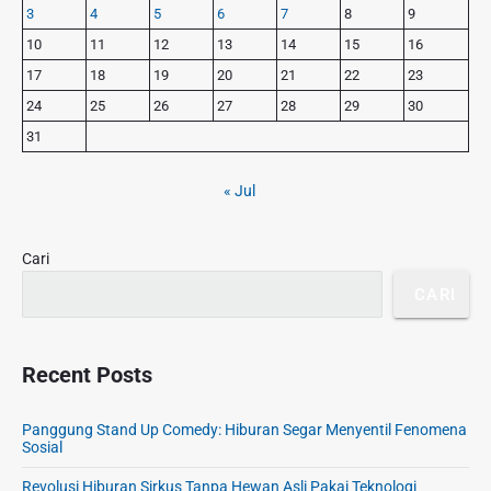
o
3
4
5
6
7
8
9
s
a
s
r
t
10
11
12
13
14
15
16
t
y
:
17
18
19
20
21
22
23
S
:
24
25
26
27
28
29
30
i
d
31
e
b
« Jul
a
r
Cari
CARI
Recent Posts
Panggung Stand Up Comedy: Hiburan Segar Menyentil Fenomena
Sosial
Revolusi Hiburan Sirkus Tanpa Hewan Asli Pakai Teknologi