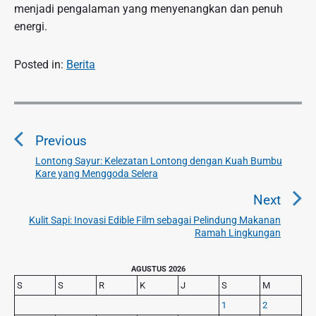
menjadi pengalaman yang menyenangkan dan penuh
energi.
Posted in:
Berita
N
a
Previous
v
i
Lontong Sayur: Kelezatan Lontong dengan Kuah Bumbu
P
Kare yang Menggoda Selera
g
r
a
e
Next
v
s
Kulit Sapi: Inovasi Edible Film sebagai Pelindung Makanan
N
i
Ramah Lingkungan
i
e
o
p
x
u
P
AGUSTUS 2026
o
t
r
s
S
S
R
K
J
S
M
s
p
i
p
1
2
o
m