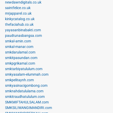
newdawndigitals.co.uk
saintfelice.co.uk
mrjapparel.co.uk
kinkycatalog.co.uk
thefaciahub.co.uk
yayasanbinabakti.com
paudtunasbangsa.com
smkal-amin.com
smkal-manar.com
smkdarulamal.com
smkitpasundan.com
smkpgrikamal.com
smktarbiyatululum.com
smkyasalam-elummah.com
smkpelitaynh.com
smkyasinacigombong.com
smknahdatululama.com
smkitraudhatululum.com
SMKMIFTAHULSALAM.com
SMKSILIWANGIMANDIRI.com