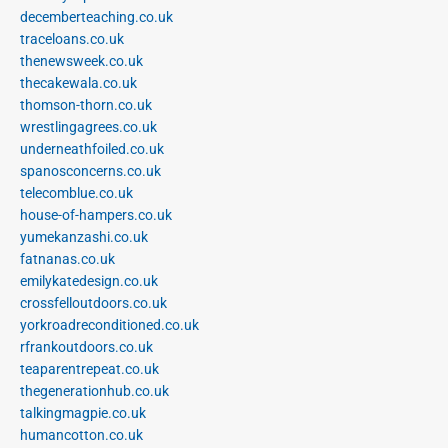
decemberteaching.co.uk
traceloans.co.uk
thenewsweek.co.uk
thecakewala.co.uk
thomson-thorn.co.uk
wrestlingagrees.co.uk
underneathfoiled.co.uk
spanosconcerns.co.uk
telecomblue.co.uk
house-of-hampers.co.uk
yumekanzashi.co.uk
fatnanas.co.uk
emilykatedesign.co.uk
crossfelloutdoors.co.uk
yorkroadreconditioned.co.uk
rfrankoutdoors.co.uk
teaparentrepeat.co.uk
thegenerationhub.co.uk
talkingmagpie.co.uk
humancotton.co.uk