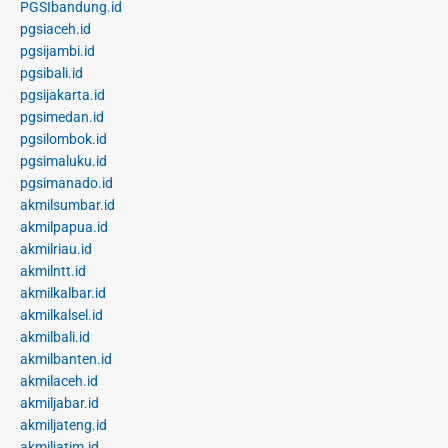
PGSIbandung.id
pgsiaceh.id
pgsijambi.id
pgsibali.id
pgsijakarta.id
pgsimedan.id
pgsilombok.id
pgsimaluku.id
pgsimanado.id
akmilsumbar.id
akmilpapua.id
akmilriau.id
akmilntt.id
akmilkalbar.id
akmilkalsel.id
akmilbali.id
akmilbanten.id
akmilaceh.id
akmiljabar.id
akmiljateng.id
akmiljatim.id