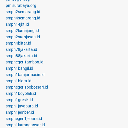
pmisurabaya.org
smpn2semarang.id
smpn4semarang.id
smpn14jkt.id
smpn2lumajang.id
smpn2sutojayan.id
smpn4blitar.id
smpn78jakarta.id
smpn88jakarta.id
smpnegeri1ambon.id
smpn1bangil.id
smpn1banjarmasin.id
smpn1biora.id
smpnegeri1bobotsari.id
smpn1boyolali.id
smpn1gresik.id
smpn1jayapura.id
smpn1jember.id
smpnegeri1jepara.id
smpn1karanganyar.id