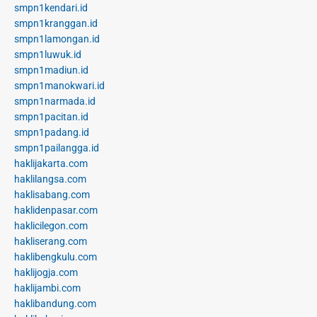
smpn1kendari.id
smpn1kranggan.id
smpn1lamongan.id
smpn1luwuk.id
smpn1madiun.id
smpn1manokwari.id
smpn1narmada.id
smpn1pacitan.id
smpn1padang.id
smpn1pailangga.id
haklijakarta.com
haklilangsa.com
haklisabang.com
haklidenpasar.com
haklicilegon.com
hakliserang.com
haklibengkulu.com
haklijogja.com
haklijambi.com
haklibandung.com