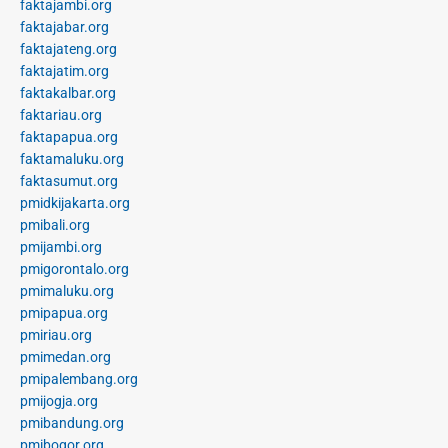
faktajambi.org
faktajabar.org
faktajateng.org
faktajatim.org
faktakalbar.org
faktariau.org
faktapapua.org
faktamaluku.org
faktasumut.org
pmidkijakarta.org
pmibali.org
pmijambi.org
pmigorontalo.org
pmimaluku.org
pmipapua.org
pmiriau.org
pmimedan.org
pmipalembang.org
pmijogja.org
pmibandung.org
pmibogor.org