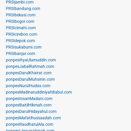
PRSIjambi.com
PRSIbandung.com
PRSIbekasi.com
PRSIbogor.com
PRSIcimahi.com
PRSIcirebon.com
PRSIdepok.com
PRSIsukabumi.com
PRSIbanjar.com
ponpesIhyaUlumuddin.com
ponpesJabalRahmah.com
ponpesDarulKhairat.com
ponpesDarulMuhsinin.com
ponpesNurulHudas.com
ponpesMadinatuddiniyahBabul.com
ponpesInsanMadani.com
ponpesBaitilHikmah.com
ponpesDarulHidayahul.com
ponpesMafatihussaadah.com
ponpesRaudhatulAla.com
ponpesLiqaurrahmah.com