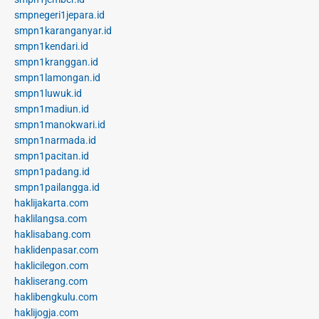
smpnegeri1jepara.id
smpn1karanganyar.id
smpn1kendari.id
smpn1kranggan.id
smpn1lamongan.id
smpn1luwuk.id
smpn1madiun.id
smpn1manokwari.id
smpn1narmada.id
smpn1pacitan.id
smpn1padang.id
smpn1pailangga.id
haklijakarta.com
haklilangsa.com
haklisabang.com
haklidenpasar.com
haklicilegon.com
hakliserang.com
haklibengkulu.com
haklijogja.com