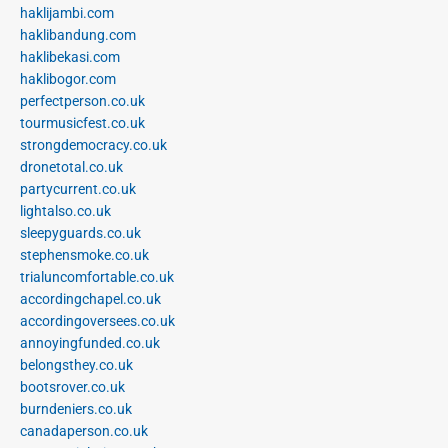
haklijambi.com
haklibandung.com
haklibekasi.com
haklibogor.com
perfectperson.co.uk
tourmusicfest.co.uk
strongdemocracy.co.uk
dronetotal.co.uk
partycurrent.co.uk
lightalso.co.uk
sleepyguards.co.uk
stephensmoke.co.uk
trialuncomfortable.co.uk
accordingchapel.co.uk
accordingoversees.co.uk
annoyingfunded.co.uk
belongsthey.co.uk
bootsrover.co.uk
burndeniers.co.uk
canadaperson.co.uk