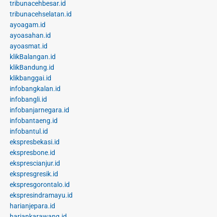
tribunacehbesar.id
tribunacehselatan.id
ayoagam.id
ayoasahan.id
ayoasmat.id
klikBalangan.id
klikBandung.id
klikbanggai.id
infobangkalan.id
infobangli.id
infobanjarnegara.id
infobantaeng.id
infobantul.id
ekspresbekasi.id
ekspresbone.id
eksprescianjur.id
ekspresgresik.id
ekspresgorontalo.id
ekspresindramayu.id
harianjepara.id
hariankarawang.id