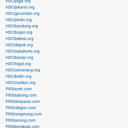
HDCIjogja.org
HDCIjakarta.org
HDCIgorontalo.org
HDCIjambi.org
HDCIbandung.org
HDCIbogor.org
HDCIbekasi.org
HDCIdepok.org
HDCIsukabumi.org
HDCIbanjar.org
HDCItegal.org
HDCIsemarang.org
HDCIkediri.org
HDCImadiun.org
PRSIaceh.com
PRSIsabang.com
PRSIdenpasar.com
PRSIcilegon.com
PRSItangerang.com
PRSIserang.com
PRSIbengkulu.com