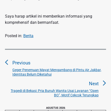
Saya harap artikel ini memberikan informasi yang
komprehensif dan bermanfaat.
Posted in:
Berita
N
a
Previous
v
i
Geger Penemuan Mayat Mengambang di Pintu Air Jakbar,
P
Identitas Belum Diketahui
g
r
a
e
Next
v
s
Tragedi di Bekasi: Pria Bunuh Wanita Usai Layanan “Open
N
i
BO”, Motif Cekcok Terungkap
i
e
o
p
x
u
P
AGUSTUS 2026
o
t