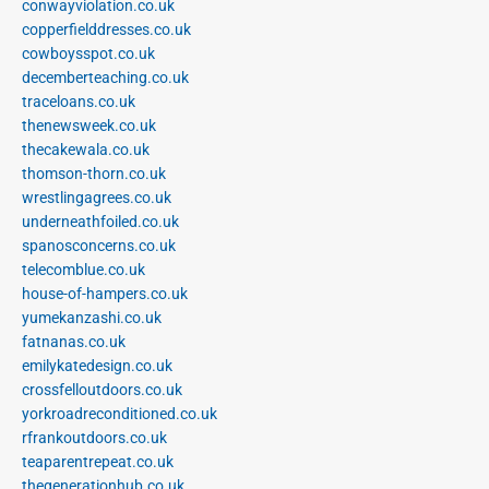
conwayviolation.co.uk
copperfielddresses.co.uk
cowboysspot.co.uk
decemberteaching.co.uk
traceloans.co.uk
thenewsweek.co.uk
thecakewala.co.uk
thomson-thorn.co.uk
wrestlingagrees.co.uk
underneathfoiled.co.uk
spanosconcerns.co.uk
telecomblue.co.uk
house-of-hampers.co.uk
yumekanzashi.co.uk
fatnanas.co.uk
emilykatedesign.co.uk
crossfelloutdoors.co.uk
yorkroadreconditioned.co.uk
rfrankoutdoors.co.uk
teaparentrepeat.co.uk
thegenerationhub.co.uk