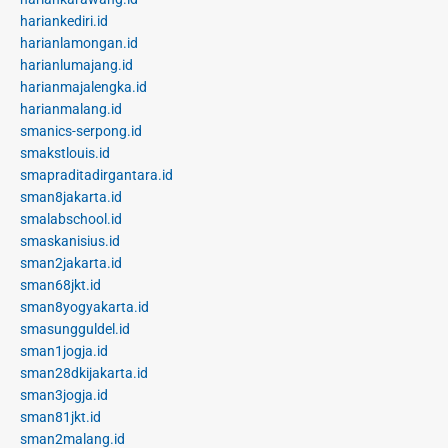
hariankediri.id
harianlamongan.id
harianlumajang.id
harianmajalengka.id
harianmalang.id
smanics-serpong.id
smakstlouis.id
smapraditadirgantara.id
sman8jakarta.id
smalabschool.id
smaskanisius.id
sman2jakarta.id
sman68jkt.id
sman8yogyakarta.id
smasungguldel.id
sman1jogja.id
sman28dkijakarta.id
sman3jogja.id
sman81jkt.id
sman2malang.id