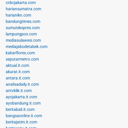
cnbcjakarta.com
hariansumatra.com
harianikn.com
bandungtimes.com
sumutekspres.com
lampungpos.com
mediasulawesi.com
mediajabodetabek.com
kabarflores.com
seputarmetro.com
aktual.it.com
akurat.it.com
antara.it.com
analisadaily.it.com
antvklik.it.com
ayojakarta.it.com
ayobandung.it.com
beritabali.it.com
bangsaonline.it.com
beritajatim.it.com