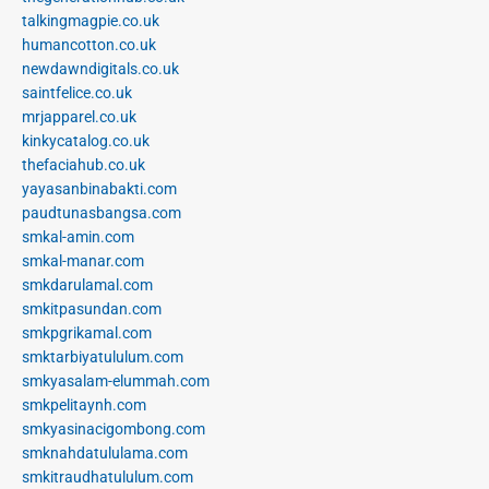
talkingmagpie.co.uk
humancotton.co.uk
newdawndigitals.co.uk
saintfelice.co.uk
mrjapparel.co.uk
kinkycatalog.co.uk
thefaciahub.co.uk
yayasanbinabakti.com
paudtunasbangsa.com
smkal-amin.com
smkal-manar.com
smkdarulamal.com
smkitpasundan.com
smkpgrikamal.com
smktarbiyatululum.com
smkyasalam-elummah.com
smkpelitaynh.com
smkyasinacigombong.com
smknahdatululama.com
smkitraudhatululum.com