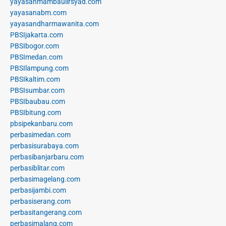
yayasanmambaulirsyad.com
yayasanabm.com
yayasandharmawanita.com
PBSIjakarta.com
PBSIbogor.com
PBSImedan.com
PBSIlampung.com
PBSIkaltim.com
PBSIsumbar.com
PBSIbaubau.com
PBSIbitung.com
pbsipekanbaru.com
perbasimedan.com
perbasisurabaya.com
perbasibanjarbaru.com
perbasiblitar.com
perbasimagelang.com
perbasijambi.com
perbasiserang.com
perbasitangerang.com
perbasimalang.com