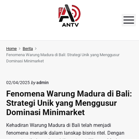
S
k
i
M
p
t
A
o
N
Home
Berita
c
Fenomena Warung Madura di Bali: Strategi Unik yang Menggusur
o
T
Dominasi Minimarket
n
V
t
e
02/04/2025
by
admin
n
Fenomena Warung Madura di Bali:
t
Strategi Unik yang Menggusur
Dominasi Minimarket
Kehadiran Warung Madura di Bali telah menjadi
fenomena menarik dalam lanskap bisnis ritel. Dengan