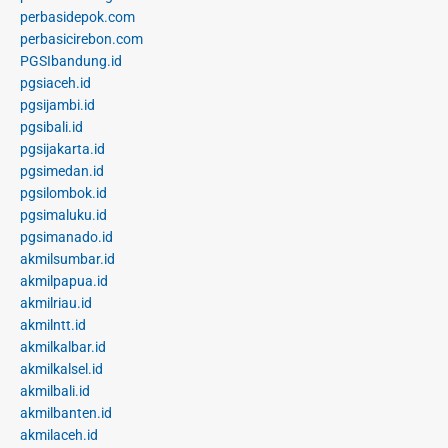
perbasidepok.com
perbasicirebon.com
PGSIbandung.id
pgsiaceh.id
pgsijambi.id
pgsibali.id
pgsijakarta.id
pgsimedan.id
pgsilombok.id
pgsimaluku.id
pgsimanado.id
akmilsumbar.id
akmilpapua.id
akmilriau.id
akmilntt.id
akmilkalbar.id
akmilkalsel.id
akmilbali.id
akmilbanten.id
akmilaceh.id