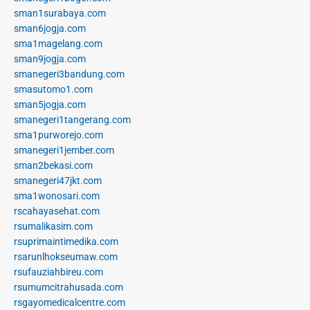
sman1surabaya.com
sman6jogja.com
sma1magelang.com
sman9jogja.com
smanegeri3bandung.com
smasutomo1.com
sman5jogja.com
smanegeri1tangerang.com
sma1purworejo.com
smanegeri1jember.com
sman2bekasi.com
smanegeri47jkt.com
sma1wonosari.com
rscahayasehat.com
rsumalikasim.com
rsuprimaintimedika.com
rsarunlhokseumaw.com
rsufauziahbireu.com
rsumumcitrahusada.com
rsgayomedicalcentre.com