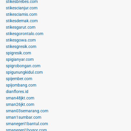
stikesbrebes.com
stikescianjur.com
stikesciamis.com
stikesdemak.com
stikesgarut.com
stikesgorontalo.com
stikesgowa.com
stikesgresik.com
spigresik.com
spigianyar.com
spigrobongan.com
spigunungkidul.com
spijember.com
spijombang.com
dianflores.id
sman48jkt.com
sman26jkt.com
sman03semarang.com
sman1sumbar.com
smanegeri1bantul.com
smanegeri1bogor.com