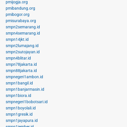
pmijogja.org
pmibandung.org
pmibogor.org
pmisurabaya.org
smpn2semarang.id
smpn4semarang.id
smpn14jkt.id
smpn2lumajang.id
smpn2sutojayan.id
smpn4blitar.id
smpn78jakarta.id
smpn88jakarta.id
smpnegeri1ambon.id
smpn1bangil.id
smpn1banjarmasin.id
smpn1biora.id
smpnegeri1bobotsari.id
smpn1boyolali.id
smpn1gresik.id
smpn1jayapura.id
smpn1jember.id