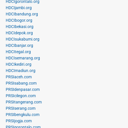
HDCIgorontalo.org
HDCIjambi.org
HDCIbandung.org
HDCIbogor.org
HDCIbekasi.org
HDCIdepok.org
HDCIsukabumi.org
HDCIbanjar.org
HDCItegal.org
HDCIsemarang.org
HDCIkediri.org
HDCImadiun.org
PRSIaceh.com
PRSIsabang.com
PRSIdenpasar.com
PRSIcilegon.com
PRSItangerang.com
PRSIserang.com
PRSIbengkulu.com
PRSIjogja.com
PRSIgorontalo.com