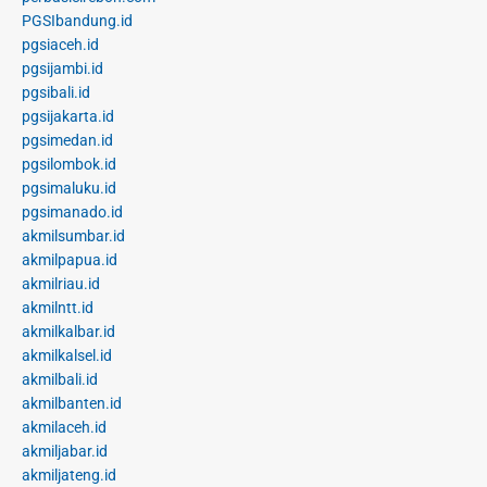
PGSIbandung.id
pgsiaceh.id
pgsijambi.id
pgsibali.id
pgsijakarta.id
pgsimedan.id
pgsilombok.id
pgsimaluku.id
pgsimanado.id
akmilsumbar.id
akmilpapua.id
akmilriau.id
akmilntt.id
akmilkalbar.id
akmilkalsel.id
akmilbali.id
akmilbanten.id
akmilaceh.id
akmiljabar.id
akmiljateng.id