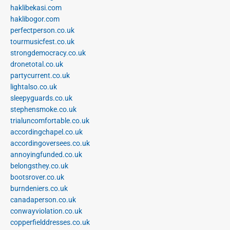
haklibekasi.com
haklibogor.com
perfectperson.co.uk
tourmusicfest.co.uk
strongdemocracy.co.uk
dronetotal.co.uk
partycurrent.co.uk
lightalso.co.uk
sleepyguards.co.uk
stephensmoke.co.uk
trialuncomfortable.co.uk
accordingchapel.co.uk
accordingoversees.co.uk
annoyingfunded.co.uk
belongsthey.co.uk
bootsrover.co.uk
burndeniers.co.uk
canadaperson.co.uk
conwayviolation.co.uk
copperfielddresses.co.uk