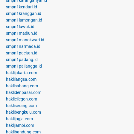
smpn1karanganyar.id
smpn1kendari.id
smpn1kranggan.id
smpn1lamongan.id
smpn1luwuk.id
smpn1madiun.id
smpn1manokwari.id
smpn1narmada.id
smpn1pacitan.id
smpn1padang.id
smpn1pailangga.id
haklijakarta.com
haklilangsa.com
haklisabang.com
haklidenpasar.com
haklicilegon.com
hakliserang.com
haklibengkulu.com
haklijogja.com
haklijambi.com
haklibandung.com