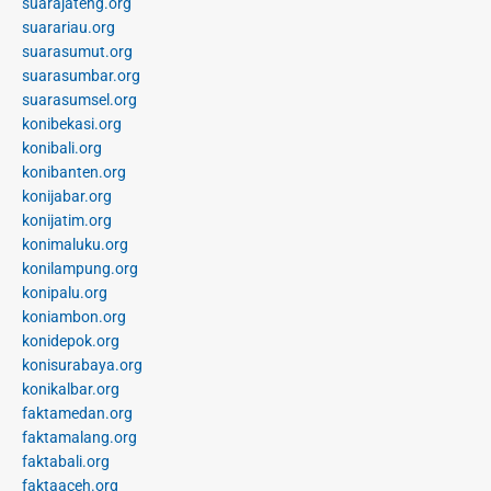
suarajateng.org
suarariau.org
suarasumut.org
suarasumbar.org
suarasumsel.org
konibekasi.org
konibali.org
konibanten.org
konijabar.org
konijatim.org
konimaluku.org
konilampung.org
konipalu.org
koniambon.org
konidepok.org
konisurabaya.org
konikalbar.org
faktamedan.org
faktamalang.org
faktabali.org
faktaaceh.org