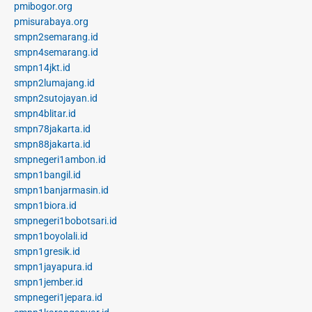
pmibogor.org
pmisurabaya.org
smpn2semarang.id
smpn4semarang.id
smpn14jkt.id
smpn2lumajang.id
smpn2sutojayan.id
smpn4blitar.id
smpn78jakarta.id
smpn88jakarta.id
smpnegeri1ambon.id
smpn1bangil.id
smpn1banjarmasin.id
smpn1biora.id
smpnegeri1bobotsari.id
smpn1boyolali.id
smpn1gresik.id
smpn1jayapura.id
smpn1jember.id
smpnegeri1jepara.id