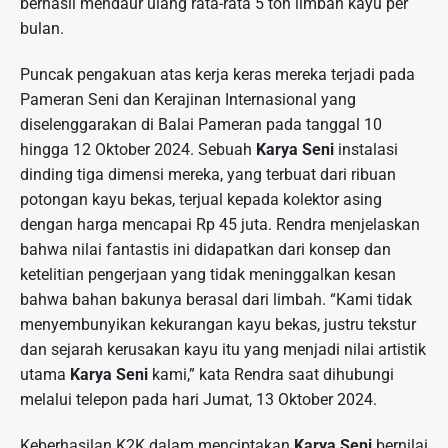
berhasil mendaur ulang rata-rata 5 ton limbah kayu per
bulan.
Puncak pengakuan atas kerja keras mereka terjadi pada
Pameran Seni dan Kerajinan Internasional yang
diselenggarakan di Balai Pameran pada tanggal 10
hingga 12 Oktober 2024. Sebuah
Karya Seni
instalasi
dinding tiga dimensi mereka, yang terbuat dari ribuan
potongan kayu bekas, terjual kepada kolektor asing
dengan harga mencapai Rp 45 juta. Rendra menjelaskan
bahwa nilai fantastis ini didapatkan dari konsep dan
ketelitian pengerjaan yang tidak meninggalkan kesan
bahwa bahan bakunya berasal dari limbah. “Kami tidak
menyembunyikan kekurangan kayu bekas, justru tekstur
dan sejarah kerusakan kayu itu yang menjadi nilai artistik
utama
Karya Seni
kami,” kata Rendra saat dihubungi
melalui telepon pada hari Jumat, 13 Oktober 2024.
Keberhasilan K2K dalam menciptakan
Karya Seni
bernilai