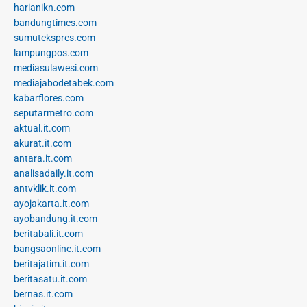
harianikn.com
bandungtimes.com
sumutekspres.com
lampungpos.com
mediasulawesi.com
mediajabodetabek.com
kabarflores.com
seputarmetro.com
aktual.it.com
akurat.it.com
antara.it.com
analisadaily.it.com
antvklik.it.com
ayojakarta.it.com
ayobandung.it.com
beritabali.it.com
bangsaonline.it.com
beritajatim.it.com
beritasatu.it.com
bernas.it.com