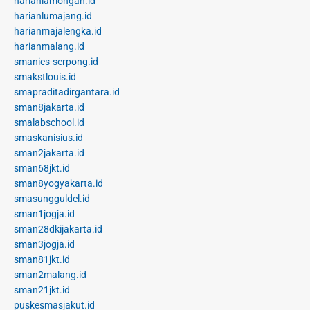
harianlamongan.id
harianlumajang.id
harianmajalengka.id
harianmalang.id
smanics-serpong.id
smakstlouis.id
smapraditadirgantara.id
sman8jakarta.id
smalabschool.id
smaskanisius.id
sman2jakarta.id
sman68jkt.id
sman8yogyakarta.id
smasungguldel.id
sman1jogja.id
sman28dkijakarta.id
sman3jogja.id
sman81jkt.id
sman2malang.id
sman21jkt.id
puskesmasjakut.id