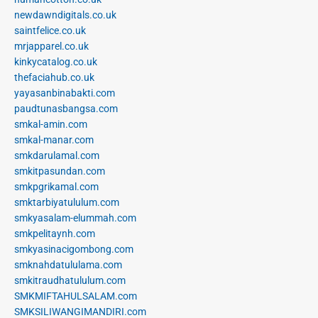
newdawndigitals.co.uk
saintfelice.co.uk
mrjapparel.co.uk
kinkycatalog.co.uk
thefaciahub.co.uk
yayasanbinabakti.com
paudtunasbangsa.com
smkal-amin.com
smkal-manar.com
smkdarulamal.com
smkitpasundan.com
smkpgrikamal.com
smktarbiyatululum.com
smkyasalam-elummah.com
smkpelitaynh.com
smkyasinacigombong.com
smknahdatululama.com
smkitraudhatululum.com
SMKMIFTAHULSALAM.com
SMKSILIWANGIMANDIRI.com