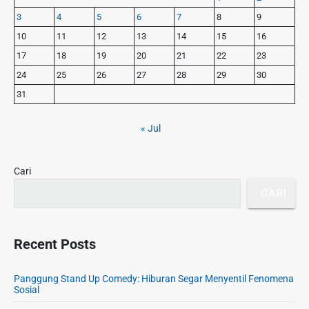
o
m
o
3
4
5
6
7
8
9
s
a
s
r
t
10
11
12
13
14
15
16
t
y
:
17
18
19
20
21
22
23
S
:
24
25
26
27
28
29
30
i
d
31
e
b
« Jul
a
r
Cari
CARI
Recent Posts
Panggung Stand Up Comedy: Hiburan Segar Menyentil Fenomena
Sosial