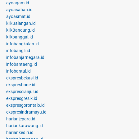
ayoagam.id
ayoasahan.id
ayoasmat.id
klikBalangan.id
klikBandung.id
klikbanggai.id
infobangkalan.id
infobangli.id
infobanjarnegara.id
infobantaeng.id
infobantul.id
ekspresbekasi.id
ekspresbone.id
eksprescianjur.id
ekspresgresik.id
ekspresgorontalo.id
ekspresindramayu.id
harianjepara.id
hariankarawang.id
hariankediri.id