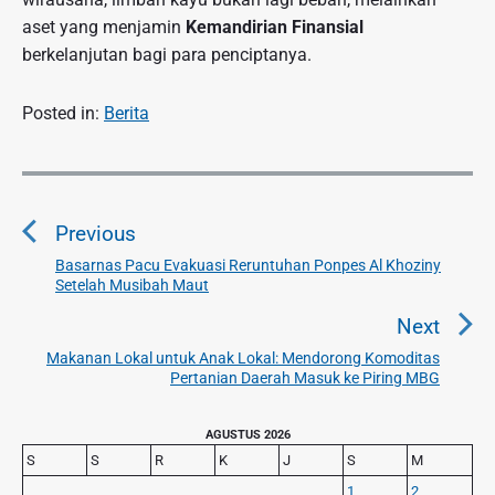
aset yang menjamin
Kemandirian Finansial
berkelanjutan bagi para penciptanya.
Posted in:
Berita
N
a
Previous
v
i
Basarnas Pacu Evakuasi Reruntuhan Ponpes Al Khoziny
P
Setelah Musibah Maut
g
r
a
e
Next
v
s
Makanan Lokal untuk Anak Lokal: Mendorong Komoditas
N
i
Pertanian Daerah Masuk ke Piring MBG
i
e
o
p
x
u
P
AGUSTUS 2026
o
t
r
s
S
S
R
K
J
S
M
s
p
i
p
1
2