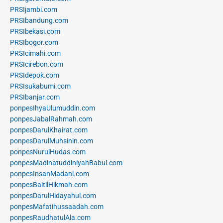
PRSIjambi.com
PRSIbandung.com
PRSIbekasi.com
PRSIbogor.com
PRSIcimahi.com
PRSIcirebon.com
PRSIdepok.com
PRSIsukabumi.com
PRSIbanjar.com
ponpesIhyaUlumuddin.com
ponpesJabalRahmah.com
ponpesDarulKhairat.com
ponpesDarulMuhsinin.com
ponpesNurulHudas.com
ponpesMadinatuddiniyahBabul.com
ponpesInsanMadani.com
ponpesBaitilHikmah.com
ponpesDarulHidayahul.com
ponpesMafatihussaadah.com
ponpesRaudhatulAla.com