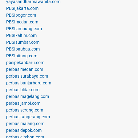
yayasandharmawanita.com
PBSIjakarta.com
PBSIbogor.com
PBSImedan.com
PBSIlampung.com
PBSIkaltim.com
PBSIsumbar.com
PBSIbaubau.com
PBSIbitung.com
pbsipekanbaru.com
perbasimedan.com
perbasisurabaya.com
perbasibanjarbaru.com
perbasiblitar.com
perbasimagelang.com
perbasijambi.com
perbasiserang.com
perbasitangerang.com
perbasimalang.com
perbasidepok.com
perbasicirebon.com