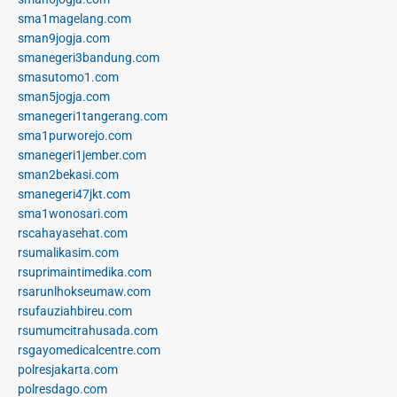
sma1magelang.com
sman9jogja.com
smanegeri3bandung.com
smasutomo1.com
sman5jogja.com
smanegeri1tangerang.com
sma1purworejo.com
smanegeri1jember.com
sman2bekasi.com
smanegeri47jkt.com
sma1wonosari.com
rscahayasehat.com
rsumalikasim.com
rsuprimaintimedika.com
rsarunlhokseumaw.com
rsufauziahbireu.com
rsumumcitrahusada.com
rsgayomedicalcentre.com
polresjakarta.com
polresdago.com