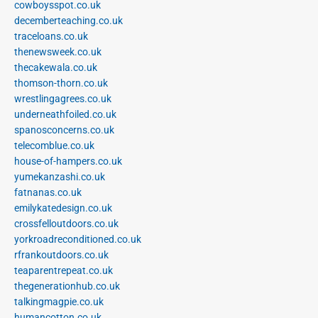
cowboysspot.co.uk
decemberteaching.co.uk
traceloans.co.uk
thenewsweek.co.uk
thecakewala.co.uk
thomson-thorn.co.uk
wrestlingagrees.co.uk
underneathfoiled.co.uk
spanosconcerns.co.uk
telecomblue.co.uk
house-of-hampers.co.uk
yumekanzashi.co.uk
fatnanas.co.uk
emilykatedesign.co.uk
crossfelloutdoors.co.uk
yorkroadreconditioned.co.uk
rfrankoutdoors.co.uk
teaparentrepeat.co.uk
thegenerationhub.co.uk
talkingmagpie.co.uk
humancotton.co.uk