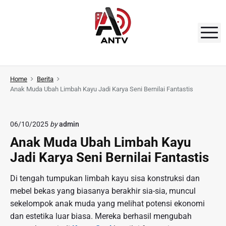
S
k
i
M
p
t
A
o
N
Home
Berita
c
Anak Muda Ubah Limbah Kayu Jadi Karya Seni Bernilai Fantastis
o
T
n
V
t
06/10/2025
by
admin
e
Anak Muda Ubah Limbah Kayu
n
Jadi Karya Seni Bernilai Fantastis
t
Di tengah tumpukan limbah kayu sisa konstruksi dan
mebel bekas yang biasanya berakhir sia-sia, muncul
sekelompok anak muda yang melihat potensi ekonomi
dan estetika luar biasa. Mereka berhasil mengubah