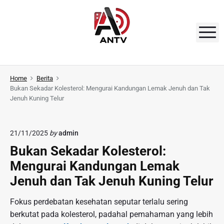
S
k
i
M
p
t
A
o
N
Home
Berita
c
Bukan Sekadar Kolesterol: Mengurai Kandungan Lemak Jenuh dan Tak
o
T
Jenuh Kuning Telur
n
V
t
e
21/11/2025
by
admin
n
Bukan Sekadar Kolesterol:
t
Mengurai Kandungan Lemak
Jenuh dan Tak Jenuh Kuning Telur
Fokus perdebatan kesehatan seputar terlalu sering
berkutat pada kolesterol, padahal pemahaman yang lebih