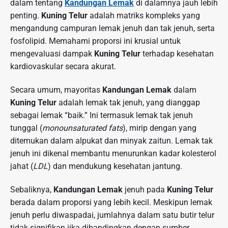
dalam tentang
Kandungan Lemak
di dalamnya jauh lebih
penting.
Kuning Telur
adalah matriks kompleks yang
mengandung campuran lemak jenuh dan tak jenuh, serta
fosfolipid. Memahami proporsi ini krusial untuk
mengevaluasi dampak
Kuning Telur
terhadap kesehatan
kardiovaskular secara akurat.
Secara umum, mayoritas
Kandungan Lemak
dalam
Kuning Telur
adalah lemak tak jenuh, yang dianggap
sebagai lemak “baik.” Ini termasuk lemak tak jenuh
tunggal (
monounsaturated fats
), mirip dengan yang
ditemukan dalam alpukat dan minyak zaitun. Lemak tak
jenuh ini dikenal membantu menurunkan kadar kolesterol
jahat (
LDL
) dan mendukung kesehatan jantung.
Sebaliknya,
Kandungan Lemak
jenuh pada
Kuning Telur
berada dalam proporsi yang lebih kecil. Meskipun lemak
jenuh perlu diwaspadai, jumlahnya dalam satu butir telur
tidak signifikan jika dibandingkan dengan sumber