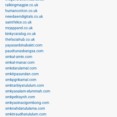
talkingmagpie.co.uk
humancotton.co.uk
newdawndigitals.co.uk
saintfelice.co.uk
mrjapparel.co.uk
kinkycatalog.co.uk
thefaciahub.co.uk
yayasanbinabakti.com
paudtunasbangsa.com
smkal-amin.com
smkal-manar.com
smkdarulamal.com
smkitpasundan.com
smkpgrikamal.com
smktarbiyatululum.com
smkyasalam-elummah.com
smkpelitaynh.com
smkyasinacigombong.com
smknahdatululama.com
smkitraudhatululum.com