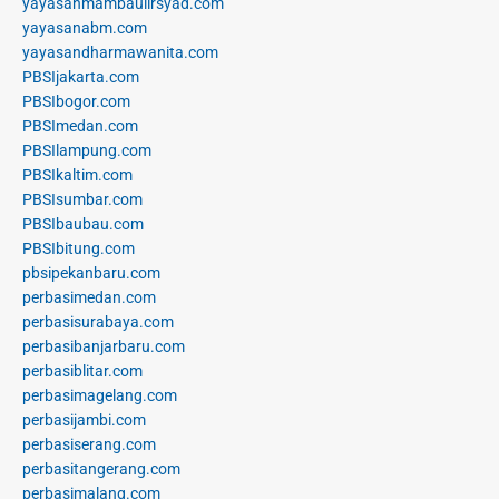
yayasanmambaulirsyad.com
yayasanabm.com
yayasandharmawanita.com
PBSIjakarta.com
PBSIbogor.com
PBSImedan.com
PBSIlampung.com
PBSIkaltim.com
PBSIsumbar.com
PBSIbaubau.com
PBSIbitung.com
pbsipekanbaru.com
perbasimedan.com
perbasisurabaya.com
perbasibanjarbaru.com
perbasiblitar.com
perbasimagelang.com
perbasijambi.com
perbasiserang.com
perbasitangerang.com
perbasimalang.com