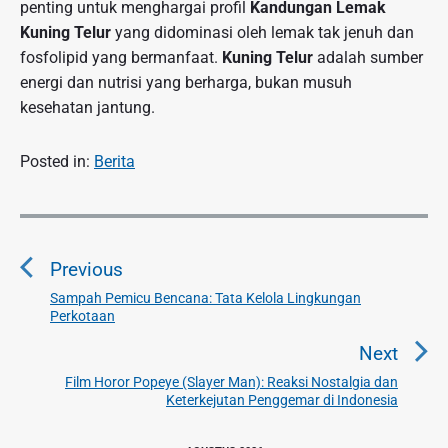
penting untuk menghargai profil
Kandungan Lemak
Kuning Telur
yang didominasi oleh lemak tak jenuh dan
fosfolipid yang bermanfaat.
Kuning Telur
adalah sumber
energi dan nutrisi yang berharga, bukan musuh
kesehatan jantung.
Posted in:
Berita
N
a
Previous
v
i
Sampah Pemicu Bencana: Tata Kelola Lingkungan
P
Perkotaan
g
r
a
e
Next
v
s
Film Horor Popeye (Slayer Man): Reaksi Nostalgia dan
N
i
Keterkejutan Penggemar di Indonesia
i
e
o
p
x