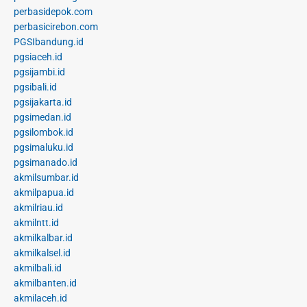
perbasidepok.com
perbasicirebon.com
PGSIbandung.id
pgsiaceh.id
pgsijambi.id
pgsibali.id
pgsijakarta.id
pgsimedan.id
pgsilombok.id
pgsimaluku.id
pgsimanado.id
akmilsumbar.id
akmilpapua.id
akmilriau.id
akmilntt.id
akmilkalbar.id
akmilkalsel.id
akmilbali.id
akmilbanten.id
akmilaceh.id