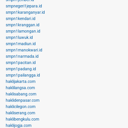
smpnegeri1jepara.id
smpn1karanganyar.id
smpn1kendari.id
smpn1kranggan.id
smpn1lamongan.id
smpn1luwuk.id
smpn1madiun.id
smpn1manokwari.id
smpn1narmada.id
smpn1pacitan.id
smpn1padang.id
smpn1pailangga.id
haklijakarta.com
haklilangsa.com
haklisabang.com
haklidenpasar.com
haklicilegon.com
hakliserang.com
haklibengkulu.com
haklijogja.com