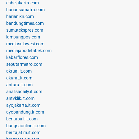
cnbcjakarta.com
hariansumatra.com
harianikn.com
bandungtimes.com
sumutekspres.com
lampungpos.com
mediasulawesi.com
mediajabodetabek.com
kabarflores.com
seputarmetro.com
aktual.it.com
akurat.it.com
antara.it.com
analisadaily.it.com
antvklik.it.com
ayojakarta.it.com
ayobandung.it.com
beritabali.it.com
bangsaonline.it.com
beritajatim.it.com