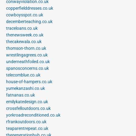
conwayviolation.co.uk
copperfielddresses.co.uk
cowboysspot.co.uk
decemberteaching.co.uk
traceloans.co.uk
thenewsweek.co.uk
thecakewala.co.uk
thomson-thorn.co.uk
wrestlingagrees.co.uk
underneathfoiled.co.uk
spanosconcerns.co.uk
telecomblue.co.uk
house-of-hampers.co.uk
yumekanzashi.co.uk
fatnanas.co.uk
emilykatedesign.co.uk
crossfelloutdoors.co.uk
yorkroadreconditioned.co.uk
rfrankoutdoors.co.uk
teaparentrepeat.co.uk
thegenerationhub.co.uk