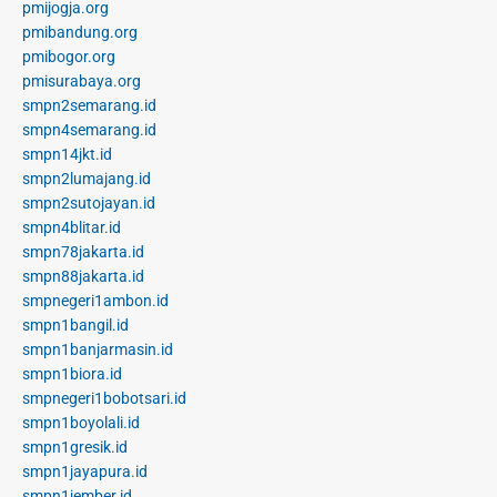
pmijogja.org
pmibandung.org
pmibogor.org
pmisurabaya.org
smpn2semarang.id
smpn4semarang.id
smpn14jkt.id
smpn2lumajang.id
smpn2sutojayan.id
smpn4blitar.id
smpn78jakarta.id
smpn88jakarta.id
smpnegeri1ambon.id
smpn1bangil.id
smpn1banjarmasin.id
smpn1biora.id
smpnegeri1bobotsari.id
smpn1boyolali.id
smpn1gresik.id
smpn1jayapura.id
smpn1jember.id