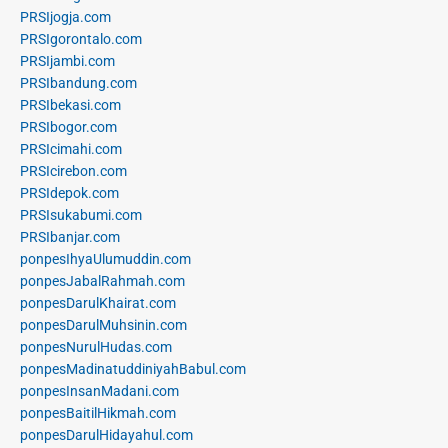
PRSIjogja.com
PRSIgorontalo.com
PRSIjambi.com
PRSIbandung.com
PRSIbekasi.com
PRSIbogor.com
PRSIcimahi.com
PRSIcirebon.com
PRSIdepok.com
PRSIsukabumi.com
PRSIbanjar.com
ponpesIhyaUlumuddin.com
ponpesJabalRahmah.com
ponpesDarulKhairat.com
ponpesDarulMuhsinin.com
ponpesNurulHudas.com
ponpesMadinatuddiniyahBabul.com
ponpesInsanMadani.com
ponpesBaitilHikmah.com
ponpesDarulHidayahul.com