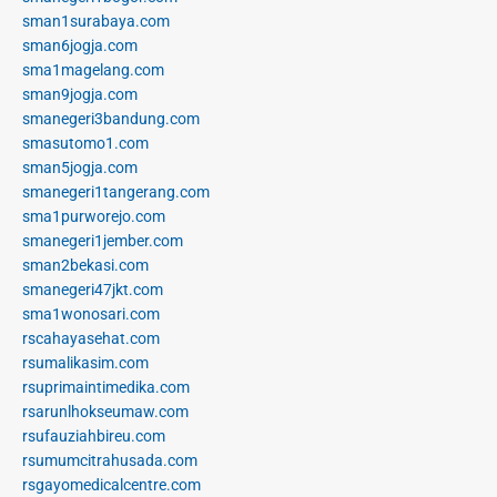
sman1surabaya.com
sman6jogja.com
sma1magelang.com
sman9jogja.com
smanegeri3bandung.com
smasutomo1.com
sman5jogja.com
smanegeri1tangerang.com
sma1purworejo.com
smanegeri1jember.com
sman2bekasi.com
smanegeri47jkt.com
sma1wonosari.com
rscahayasehat.com
rsumalikasim.com
rsuprimaintimedika.com
rsarunlhokseumaw.com
rsufauziahbireu.com
rsumumcitrahusada.com
rsgayomedicalcentre.com