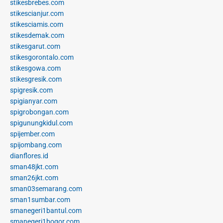
stikesbrebes.com
stikescianjur.com
stikesciamis.com
stikesdemak.com
stikesgarut.com
stikesgorontalo.com
stikesgowa.com
stikesgresik.com
spigresik.com
spigianyar.com
spigrobongan.com
spigunungkidul.com
spijember.com
spijombang.com
dianflores.id
sman48jkt.com
sman26jkt.com
sman03semarang.com
sman1sumbar.com
smanegeri1bantul.com
smanegeri1bogor.com