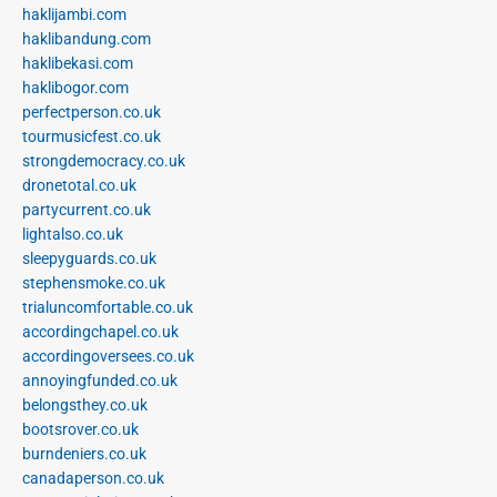
haklijambi.com
haklibandung.com
haklibekasi.com
haklibogor.com
perfectperson.co.uk
tourmusicfest.co.uk
strongdemocracy.co.uk
dronetotal.co.uk
partycurrent.co.uk
lightalso.co.uk
sleepyguards.co.uk
stephensmoke.co.uk
trialuncomfortable.co.uk
accordingchapel.co.uk
accordingoversees.co.uk
annoyingfunded.co.uk
belongsthey.co.uk
bootsrover.co.uk
burndeniers.co.uk
canadaperson.co.uk