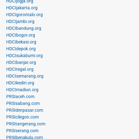
HDCIjogja.org
HDCIjakarta.org
HDCIgorontalo.org
HDCIjambi.org
HDCIbandung.org
HDCIbogor.org
HDCIbekasi.org
HDCIdepok.org
HDCIsukabumi.org
HDCIbanjar.org
HDCItegal.org
HDCIsemarang.org
HDCIkediri.org
HDCImadiun.org
PRSIaceh.com
PRSIsabang.com
PRSIdenpasar.com
PRSIcilegon.com
PRSItangerang.com
PRSIserang.com
PRSIbengkulu.com