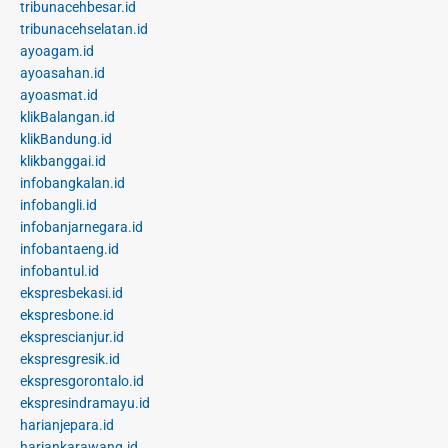
tribunacehbesar.id
tribunacehselatan.id
ayoagam.id
ayoasahan.id
ayoasmat.id
klikBalangan.id
klikBandung.id
klikbanggai.id
infobangkalan.id
infobangli.id
infobanjarnegara.id
infobantaeng.id
infobantul.id
ekspresbekasi.id
ekspresbone.id
eksprescianjur.id
ekspresgresik.id
ekspresgorontalo.id
ekspresindramayu.id
harianjepara.id
hariankarawang.id