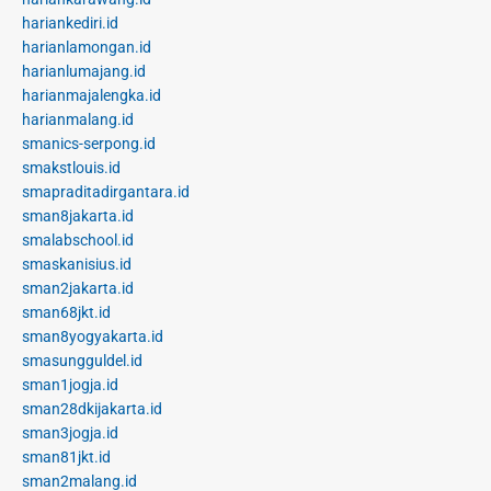
hariankediri.id
harianlamongan.id
harianlumajang.id
harianmajalengka.id
harianmalang.id
smanics-serpong.id
smakstlouis.id
smapraditadirgantara.id
sman8jakarta.id
smalabschool.id
smaskanisius.id
sman2jakarta.id
sman68jkt.id
sman8yogyakarta.id
smasungguldel.id
sman1jogja.id
sman28dkijakarta.id
sman3jogja.id
sman81jkt.id
sman2malang.id