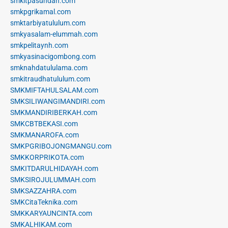
smkitpasundan.com
smkpgrikamal.com
smktarbiyatululum.com
smkyasalam-elummah.com
smkpelitaynh.com
smkyasinacigombong.com
smknahdatululama.com
smkitraudhatululum.com
SMKMIFTAHULSALAM.com
SMKSILIWANGIMANDIRI.com
SMKMANDIRIBERKAH.com
SMKCBTBEKASI.com
SMKMANAROFA.com
SMKPGRIBOJONGMANGU.com
SMKKORPRIKOTA.com
SMKITDARULHIDAYAH.com
SMKSIROJULUMMAH.com
SMKSAZZAHRA.com
SMKCitaTeknika.com
SMKKARYAUNCINTA.com
SMKALHIKAM.com