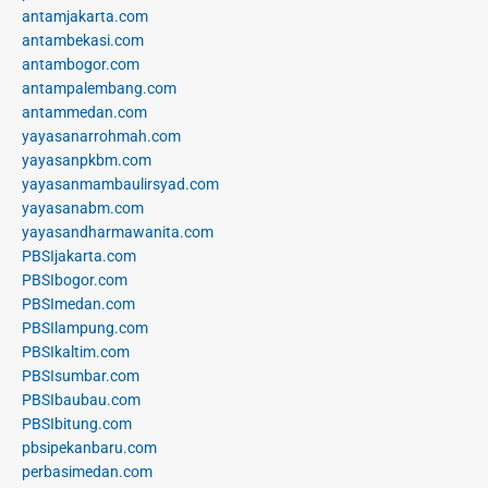
antamjakarta.com
antambekasi.com
antambogor.com
antampalembang.com
antammedan.com
yayasanarrohmah.com
yayasanpkbm.com
yayasanmambaulirsyad.com
yayasanabm.com
yayasandharmawanita.com
PBSIjakarta.com
PBSIbogor.com
PBSImedan.com
PBSIlampung.com
PBSIkaltim.com
PBSIsumbar.com
PBSIbaubau.com
PBSIbitung.com
pbsipekanbaru.com
perbasimedan.com