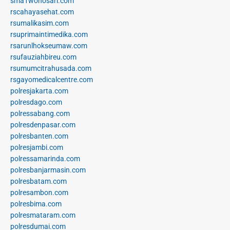
sma1wonosari.com
rscahayasehat.com
rsumalikasim.com
rsuprimaintimedika.com
rsarunlhokseumaw.com
rsufauziahbireu.com
rsumumcitrahusada.com
rsgayomedicalcentre.com
polresjakarta.com
polresdago.com
polressabang.com
polresdenpasar.com
polresbanten.com
polresjambi.com
polressamarinda.com
polresbanjarmasin.com
polresbatam.com
polresambon.com
polresbima.com
polresmataram.com
polresdumai.com