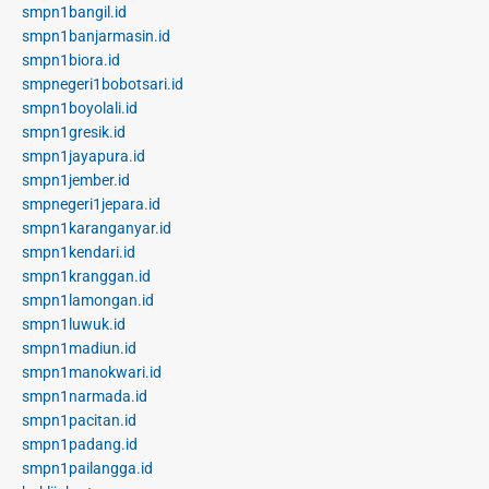
smpn1bangil.id
smpn1banjarmasin.id
smpn1biora.id
smpnegeri1bobotsari.id
smpn1boyolali.id
smpn1gresik.id
smpn1jayapura.id
smpn1jember.id
smpnegeri1jepara.id
smpn1karanganyar.id
smpn1kendari.id
smpn1kranggan.id
smpn1lamongan.id
smpn1luwuk.id
smpn1madiun.id
smpn1manokwari.id
smpn1narmada.id
smpn1pacitan.id
smpn1padang.id
smpn1pailangga.id