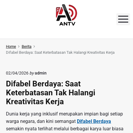
S
k
i
M
p
t
A
o
N
Home
Berita
c
Difabel Berdaya: Saat Keterbatasan Tak Halangi Kreativitas Kerja
o
T
n
V
t
02/04/2026
by
admin
e
Difabel Berdaya: Saat
n
Keterbatasan Tak Halangi
t
Kreativitas Kerja
Dunia kerja yang inklusif merupakan impian bagi setiap
warga negara, dan kini semangat
Difabel Berdaya
semakin nyata terlihat melalui berbagai karya luar biasa