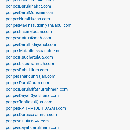
ponpesDarulKhairat.com
ponpesDarulMuhsinin.com
ponpesNurulHudas.com
ponpesMadinatuddiniyahBabul.com
ponpesInsanMadani.com
ponpesBaitilHikmah.com
ponpesDarulHidayahul.com
ponpesMafatihussaadah.com
ponpesRaudhatulAla.com
ponpesLiqaurrahmah.com
ponpesBabulUlum.com
ponpesThariqunNajah.com
ponpesDarulQuran.com
ponpesDarulMifathurrahmah.com
ponpesDayahSyaikhuna.com
ponpesTahfidzulQua.com
ponpesRAHMATULHIDAYAH.com
ponpesDarussalamnuh.com
ponpesBUDiIHSAN.com
ponpesdayahdarulilham.com