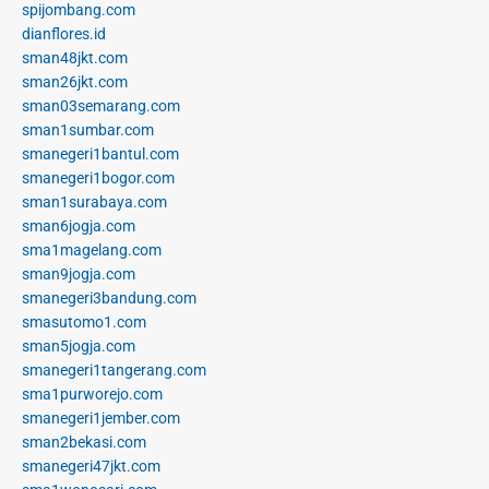
spijombang.com
dianflores.id
sman48jkt.com
sman26jkt.com
sman03semarang.com
sman1sumbar.com
smanegeri1bantul.com
smanegeri1bogor.com
sman1surabaya.com
sman6jogja.com
sma1magelang.com
sman9jogja.com
smanegeri3bandung.com
smasutomo1.com
sman5jogja.com
smanegeri1tangerang.com
sma1purworejo.com
smanegeri1jember.com
sman2bekasi.com
smanegeri47jkt.com