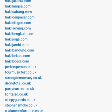
haklijakarta.com
haklilangsa.com
haklisabang.com
haklidenpasar.com
haklicilegon.com
hakliserang.com
haklibengkulu.com
haklijogja.com
haklijambi.com
haklibandung.com
haklibekasi.com
haklibogor.com
perfectperson.co.uk
tourmusicfest.co.uk
strongdemocracy.co.uk
dronetotal.co.uk
partycurrent.co.uk
lightalso.co.uk
sleepyguards.co.uk
stephensmoke.co.uk
trialuncomfortable.co.uk