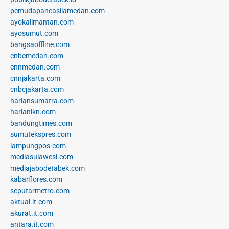
pemudapancasilamedan.com
ayokalimantan.com
ayosumut.com
bangsaoffline.com
cnbcmedan.com
cnnmedan.com
cnnjakarta.com
cnbcjakarta.com
hariansumatra.com
harianikn.com
bandungtimes.com
sumutekspres.com
lampungpos.com
mediasulawesi.com
mediajabodetabek.com
kabarflores.com
seputarmetro.com
aktual.it.com
akurat.it.com
antara.it.com