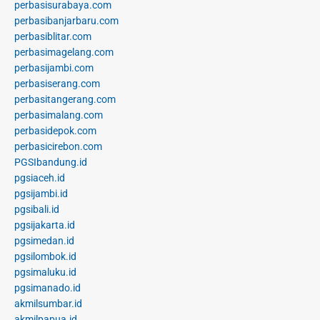
perbasisurabaya.com
perbasibanjarbaru.com
perbasiblitar.com
perbasimagelang.com
perbasijambi.com
perbasiserang.com
perbasitangerang.com
perbasimalang.com
perbasidepok.com
perbasicirebon.com
PGSIbandung.id
pgsiaceh.id
pgsijambi.id
pgsibali.id
pgsijakarta.id
pgsimedan.id
pgsilombok.id
pgsimaluku.id
pgsimanado.id
akmilsumbar.id
akmilpapua.id