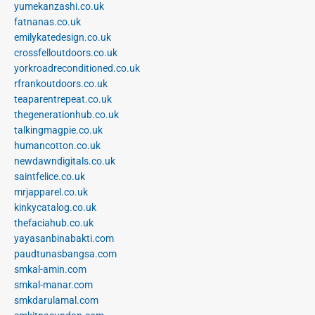
yumekanzashi.co.uk
fatnanas.co.uk
emilykatedesign.co.uk
crossfelloutdoors.co.uk
yorkroadreconditioned.co.uk
rfrankoutdoors.co.uk
teaparentrepeat.co.uk
thegenerationhub.co.uk
talkingmagpie.co.uk
humancotton.co.uk
newdawndigitals.co.uk
saintfelice.co.uk
mrjapparel.co.uk
kinkycatalog.co.uk
thefaciahub.co.uk
yayasanbinabakti.com
paudtunasbangsa.com
smkal-amin.com
smkal-manar.com
smkdarulamal.com