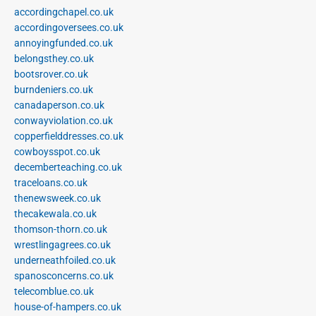
accordingchapel.co.uk
accordingoversees.co.uk
annoyingfunded.co.uk
belongsthey.co.uk
bootsrover.co.uk
burndeniers.co.uk
canadaperson.co.uk
conwayviolation.co.uk
copperfielddresses.co.uk
cowboysspot.co.uk
decemberteaching.co.uk
traceloans.co.uk
thenewsweek.co.uk
thecakewala.co.uk
thomson-thorn.co.uk
wrestlingagrees.co.uk
underneathfoiled.co.uk
spanosconcerns.co.uk
telecomblue.co.uk
house-of-hampers.co.uk