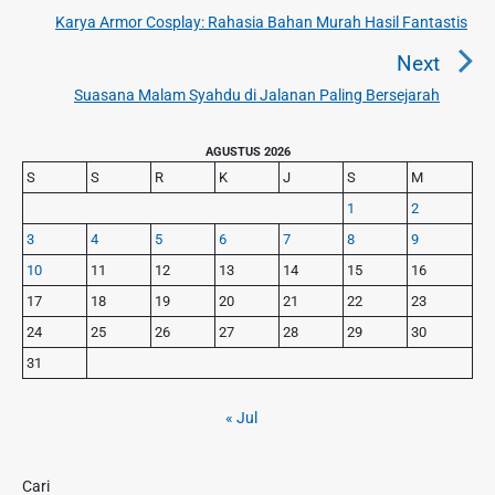
i
Karya Armor Cosplay: Rahasia Bahan Murah Hasil Fantastis
P
g
r
Next
a
e
Suasana Malam Syahdu di Jalanan Paling Bersejarah
N
v
s
e
i
i
P
x
AGUSTUS 2026
o
p
r
S
S
R
K
J
S
M
t
u
o
i
p
1
2
s
m
s
o
3
4
5
6
7
8
9
a
p
s
r
10
11
12
13
14
15
16
o
y
t
s
17
18
19
20
21
22
23
S
:
t
24
25
26
27
28
29
30
i
:
d
31
e
b
« Jul
a
r
Cari