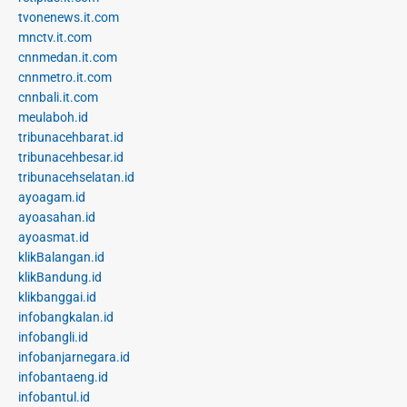
tvonenews.it.com
mnctv.it.com
cnnmedan.it.com
cnnmetro.it.com
cnnbali.it.com
meulaboh.id
tribunacehbarat.id
tribunacehbesar.id
tribunacehselatan.id
ayoagam.id
ayoasahan.id
ayoasmat.id
klikBalangan.id
klikBandung.id
klikbanggai.id
infobangkalan.id
infobangli.id
infobanjarnegara.id
infobantaeng.id
infobantul.id