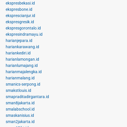
ekspresbekasi.id
ekspresbone.id
eksprescianjur.id
ekspresgresik.id
ekspresgorontalo.id
ekspresindramayu.id
harianjepara.id
hariankarawang.id
hariankediri.id
harianlamongan.id
harianlumajang.id
harianmajalengka.id
harianmalang.id
smanics-serpong.id
smakstlouis.id
smapraditadirgantara.id
sman8jakarta.id
smalabschool.id
smaskanisius.id
sman2jakarta.id