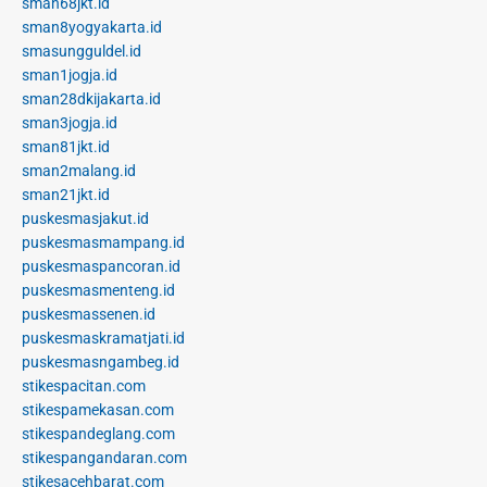
sman68jkt.id
sman8yogyakarta.id
smasungguldel.id
sman1jogja.id
sman28dkijakarta.id
sman3jogja.id
sman81jkt.id
sman2malang.id
sman21jkt.id
puskesmasjakut.id
puskesmasmampang.id
puskesmaspancoran.id
puskesmasmenteng.id
puskesmassenen.id
puskesmaskramatjati.id
puskesmasngambeg.id
stikespacitan.com
stikespamekasan.com
stikespandeglang.com
stikespangandaran.com
stikesacehbarat.com