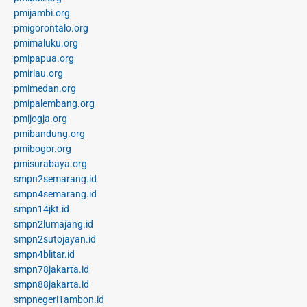
pmijambi.org
pmigorontalo.org
pmimaluku.org
pmipapua.org
pmiriau.org
pmimedan.org
pmipalembang.org
pmijogja.org
pmibandung.org
pmibogor.org
pmisurabaya.org
smpn2semarang.id
smpn4semarang.id
smpn14jkt.id
smpn2lumajang.id
smpn2sutojayan.id
smpn4blitar.id
smpn78jakarta.id
smpn88jakarta.id
smpnegeri1ambon.id