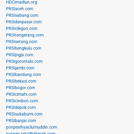
HDCImadiun.org
PRSIaceh.com
PRSIsabang.com
PRSIdenpasar.com
PRSIcilegon.com
PRSItangerang.com
PRSIserang.com
PRSIbengkulu.com
PRSIjogja.com
PRSIgorontalo.com
PRSIjambi.com
PRSIbandung.com
PRSIbekasi.com
PRSIbogor.com
PRSIcimahi.com
PRSIcirebon.com
PRSIdepok.com
PRSIsukabumi.com
PRSIbanjar.com
ponpesIhyaUlumuddin.com
ponpesJabalRahmah.com