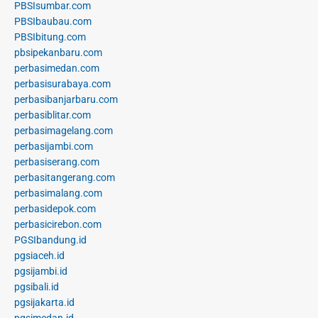
PBSIsumbar.com
PBSIbaubau.com
PBSIbitung.com
pbsipekanbaru.com
perbasimedan.com
perbasisurabaya.com
perbasibanjarbaru.com
perbasiblitar.com
perbasimagelang.com
perbasijambi.com
perbasiserang.com
perbasitangerang.com
perbasimalang.com
perbasidepok.com
perbasicirebon.com
PGSIbandung.id
pgsiaceh.id
pgsijambi.id
pgsibali.id
pgsijakarta.id