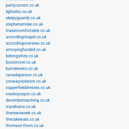
partycurrent.co.uk
lightalso.co.uk
sleepyguards.co.uk
stephensmoke.co.uk
trialuncomfortable.co.uk
accordingchapel.co.uk
accordingoversees.co.uk
annoyingfunded.co.uk
belongsthey.co.uk
bootsrover.co.uk
burndeniers.co.uk
canadaperson.co.uk
conwayviolation.co.uk
copperfielddresses.co.uk
cowboysspot.co.uk
decemberteaching.co.uk
traceloans.co.uk
thenewsweek.co.uk
thecakewala.co.uk
thomson-thorn.co.uk