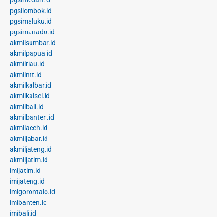
pgsimedan.id
pgsilombok.id
pgsimaluku.id
pgsimanado.id
akmilsumbar.id
akmilpapua.id
akmilriau.id
akmilntt.id
akmilkalbar.id
akmilkalsel.id
akmilbali.id
akmilbanten.id
akmilaceh.id
akmiljabar.id
akmiljateng.id
akmiljatim.id
imijatim.id
imijateng.id
imigorontalo.id
imibanten.id
imibali.id