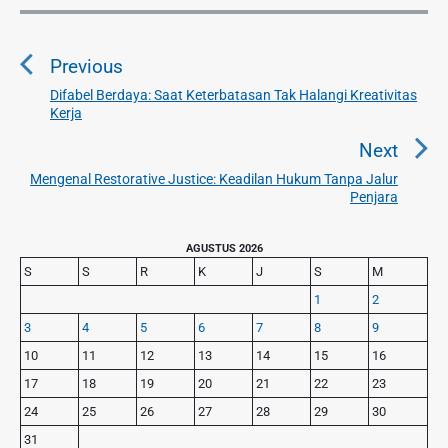
N
a
Previous
v
i
Difabel Berdaya: Saat Keterbatasan Tak Halangi Kreativitas
P
Kerja
g
r
a
e
Next
v
s
Mengenal Restorative Justice: Keadilan Hukum Tanpa Jalur
N
i
Penjara
i
e
o
p
x
u
P
AGUSTUS 2026
o
t
r
s
S
S
R
K
J
S
M
s
p
i
p
1
2
o
m
o
3
4
5
6
7
8
9
s
a
s
r
t
10
11
12
13
14
15
16
t
y
:
17
18
19
20
21
22
23
S
:
24
25
26
27
28
29
30
i
d
31