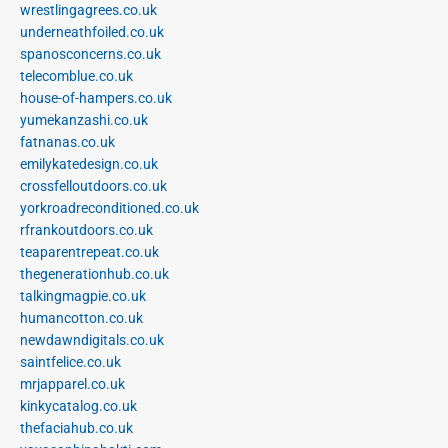
wrestlingagrees.co.uk
underneathfoiled.co.uk
spanosconcerns.co.uk
telecomblue.co.uk
house-of-hampers.co.uk
yumekanzashi.co.uk
fatnanas.co.uk
emilykatedesign.co.uk
crossfelloutdoors.co.uk
yorkroadreconditioned.co.uk
rfrankoutdoors.co.uk
teaparentrepeat.co.uk
thegenerationhub.co.uk
talkingmagpie.co.uk
humancotton.co.uk
newdawndigitals.co.uk
saintfelice.co.uk
mrjapparel.co.uk
kinkycatalog.co.uk
thefaciahub.co.uk