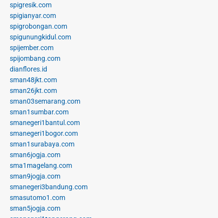
spigresik.com
spigianyar.com
spigrobongan.com
spigunungkidul.com
spijember.com
spijombang.com
dianflores.id
sman48jkt.com
sman26jkt.com
sman03semarang.com
sman1sumbar.com
smanegeri1bantul.com
smanegeri1bogor.com
sman1surabaya.com
sman6jogja.com
sma1magelang.com
sman9jogja.com
smanegeri3bandung.com
smasutomo1.com
sman5jogja.com