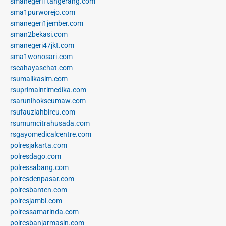
smanegeri1tangerang.com
sma1purworejo.com
smanegeri1jember.com
sman2bekasi.com
smanegeri47jkt.com
sma1wonosari.com
rscahayasehat.com
rsumalikasim.com
rsuprimaintimedika.com
rsarunlhokseumaw.com
rsufauziahbireu.com
rsumumcitrahusada.com
rsgayomedicalcentre.com
polresjakarta.com
polresdago.com
polressabang.com
polresdenpasar.com
polresbanten.com
polresjambi.com
polressamarinda.com
polresbanjarmasin.com