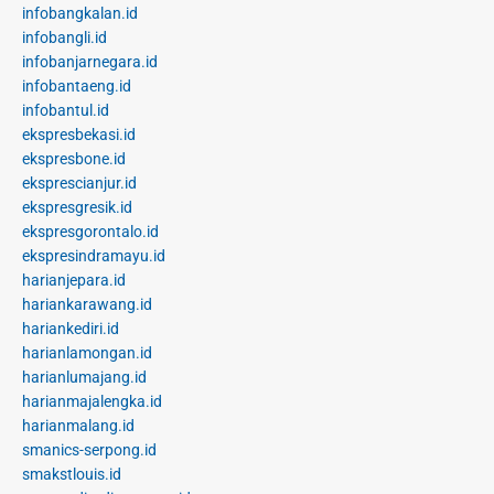
infobangkalan.id
infobangli.id
infobanjarnegara.id
infobantaeng.id
infobantul.id
ekspresbekasi.id
ekspresbone.id
eksprescianjur.id
ekspresgresik.id
ekspresgorontalo.id
ekspresindramayu.id
harianjepara.id
hariankarawang.id
hariankediri.id
harianlamongan.id
harianlumajang.id
harianmajalengka.id
harianmalang.id
smanics-serpong.id
smakstlouis.id