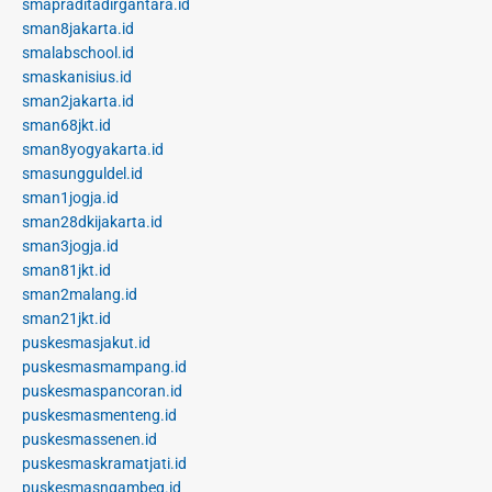
smapraditadirgantara.id
sman8jakarta.id
smalabschool.id
smaskanisius.id
sman2jakarta.id
sman68jkt.id
sman8yogyakarta.id
smasungguldel.id
sman1jogja.id
sman28dkijakarta.id
sman3jogja.id
sman81jkt.id
sman2malang.id
sman21jkt.id
puskesmasjakut.id
puskesmasmampang.id
puskesmaspancoran.id
puskesmasmenteng.id
puskesmassenen.id
puskesmaskramatjati.id
puskesmasngambeg.id