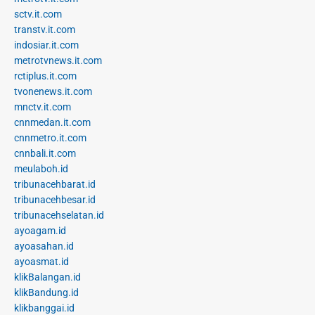
sctv.it.com
transtv.it.com
indosiar.it.com
metrotvnews.it.com
rctiplus.it.com
tvonenews.it.com
mnctv.it.com
cnnmedan.it.com
cnnmetro.it.com
cnnbali.it.com
meulaboh.id
tribunacehbarat.id
tribunacehbesar.id
tribunacehselatan.id
ayoagam.id
ayoasahan.id
ayoasmat.id
klikBalangan.id
klikBandung.id
klikbanggai.id