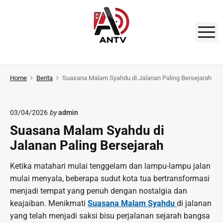
S
k
i
M
p
t
A
o
N
Home
Berita
Suasana Malam Syahdu di Jalanan Paling Bersejarah
c
o
T
n
V
03/04/2026
by
admin
t
Suasana Malam Syahdu di
e
n
Jalanan Paling Bersejarah
t
Ketika matahari mulai tenggelam dan lampu-lampu jalan
mulai menyala, beberapa sudut kota tua bertransformasi
menjadi tempat yang penuh dengan nostalgia dan
keajaiban. Menikmati
Suasana Malam Syahdu
di jalanan
yang telah menjadi saksi bisu perjalanan sejarah bangsa