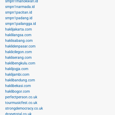
smpn1manokwari.id
smpn1narmada.id
smpn1pacitan.id
smpn1padang.id
smpn1pailangga.id
haklijakarta.com
haklilangsa.com
haklisabang.com
haklidenpasar.com
haklicilegon.com
hakliserang.com
haklibengkulu.com
haklijogja.com
haklijambi.com
haklibandung.com
haklibekasi.com
haklibogor.com
perfectperson.co.uk
tourmusicfest.co.uk
strongdemocracy.co.uk
dronetotal.co.uk