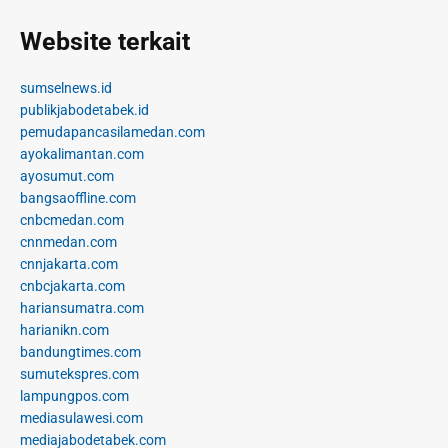
Website terkait
sumselnews.id
publikjabodetabek.id
pemudapancasilamedan.com
ayokalimantan.com
ayosumut.com
bangsaoffline.com
cnbcmedan.com
cnnmedan.com
cnnjakarta.com
cnbcjakarta.com
hariansumatra.com
harianikn.com
bandungtimes.com
sumutekspres.com
lampungpos.com
mediasulawesi.com
mediajabodetabek.com