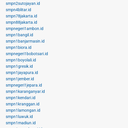
smpn2sutojayan.id
smpn4blitar.id
smpn78jakarta.id
smpn88jakarta.id
smpnegeri1ambon.id
smpn1bangil.id
smpn1banjarmasin.id
smpn1biora.id
smpnegeri1bobotsari.id
smpn1boyolali.id
smpn1gresik.id
smpn1jayapura.id
smpn1jember.id
smpnegeri1jepara.id
smpn1karanganyar.id
smpn1kendari.id
smpn1kranggan.id
smpn1lamongan.id
smpn1luwuk.id
smpn1madiun.id