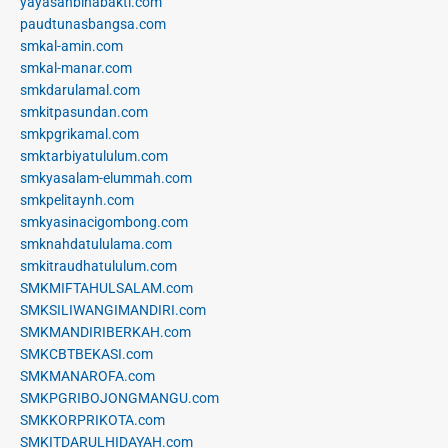
yayasanbinabakti.com
paudtunasbangsa.com
smkal-amin.com
smkal-manar.com
smkdarulamal.com
smkitpasundan.com
smkpgrikamal.com
smktarbiyatululum.com
smkyasalam-elummah.com
smkpelitaynh.com
smkyasinacigombong.com
smknahdatululama.com
smkitraudhatululum.com
SMKMIFTAHULSALAM.com
SMKSILIWANGIMANDIRI.com
SMKMANDIRIBERKAH.com
SMKCBTBEKASI.com
SMKMANAROFA.com
SMKPGRIBOJONGMANGU.com
SMKKORPRIKOTA.com
SMKITDARULHIDAYAH.com