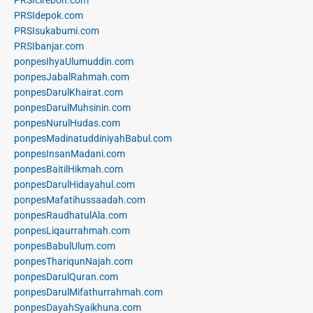
PRSIcirebon.com
PRSIdepok.com
PRSIsukabumi.com
PRSIbanjar.com
ponpesIhyaUlumuddin.com
ponpesJabalRahmah.com
ponpesDarulKhairat.com
ponpesDarulMuhsinin.com
ponpesNurulHudas.com
ponpesMadinatuddiniyahBabul.com
ponpesInsanMadani.com
ponpesBaitilHikmah.com
ponpesDarulHidayahul.com
ponpesMafatihussaadah.com
ponpesRaudhatulAla.com
ponpesLiqaurrahmah.com
ponpesBabulUlum.com
ponpesThariqunNajah.com
ponpesDarulQuran.com
ponpesDarulMifathurrahmah.com
ponpesDayahSyaikhuna.com