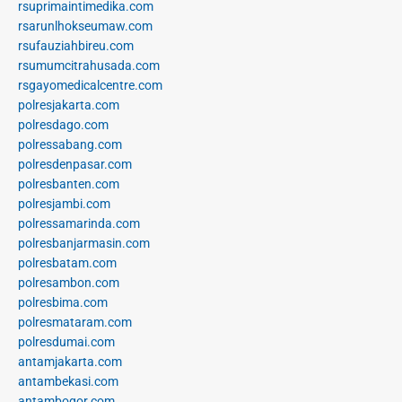
rsuprimaintimedika.com
rsarunlhokseumaw.com
rsufauziahbireu.com
rsumumcitrahusada.com
rsgayomedicalcentre.com
polresjakarta.com
polresdago.com
polressabang.com
polresdenpasar.com
polresbanten.com
polresjambi.com
polressamarinda.com
polresbanjarmasin.com
polresbatam.com
polresambon.com
polresbima.com
polresmataram.com
polresdumai.com
antamjakarta.com
antambekasi.com
antambogor.com