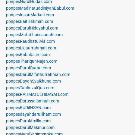
ponpesNurulHudas.com
ponpesMadinatuddiniyahBabul.com
ponpesInsanMadani.com
ponpesBaitilHikmah.com
ponpesDarulHidayahul.com
ponpesMafatihussaadah.com
ponpesRaudhatulAla.com
ponpesLiqaurrahmah.com
ponpesBabulUlum.com
ponpesThariqunNajah.com
ponpesDarulQuran.com
ponpesDarulMifathurrahmah.com
ponpesDayahSyaikhuna.com
ponpesTahfidzulQua.com
ponpesRAHMATULHIDAYAH.com
ponpesDarussalamnuh.com
ponpesBUDiIHSAN.com
ponpesdayahdarulilham.com
ponpesDarulAmilin.com
ponpesDarulMakmur.com
ponpesNurulYaqintengku.com