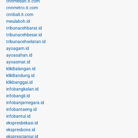
cnnmedan.it.com
cnnmetro.it.com
cnnbali.it.com
meulaboh.id
tribunacehbarat.id
tribunacehbesar.id
tribunacehselatan.id
ayoagam.id
ayoasahan.id
ayoasmat.id
klikBalangan.id
klikBandung.id
klikbanggai.id
infobangkalan.id
infobangli.id
infobanjarnegara.id
infobantaeng.id
infobantul.id
ekspresbekasi.id
ekspresbone.id
eksprescianjur.id