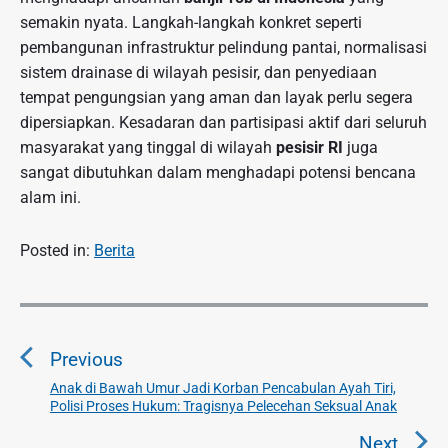
semakin nyata. Langkah-langkah konkret seperti
pembangunan infrastruktur pelindung pantai, normalisasi
sistem drainase di wilayah pesisir, dan penyediaan
tempat pengungsian yang aman dan layak perlu segera
dipersiapkan. Kesadaran dan partisipasi aktif dari seluruh
masyarakat yang tinggal di wilayah
pesisir RI
juga
sangat dibutuhkan dalam menghadapi potensi bencana
alam ini.
Posted in:
Berita
N
a
Previous
v
i
Anak di Bawah Umur Jadi Korban Pencabulan Ayah Tiri,
P
Polisi Proses Hukum: Tragisnya Pelecehan Seksual Anak
g
r
a
e
Next