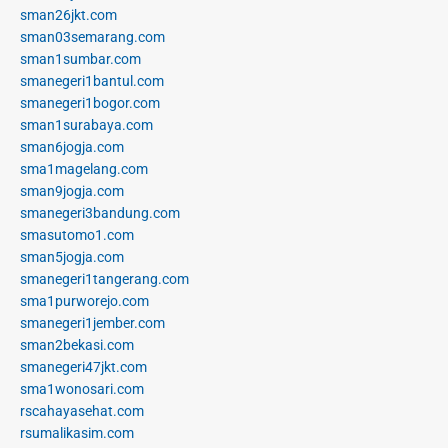
sman26jkt.com
sman03semarang.com
sman1sumbar.com
smanegeri1bantul.com
smanegeri1bogor.com
sman1surabaya.com
sman6jogja.com
sma1magelang.com
sman9jogja.com
smanegeri3bandung.com
smasutomo1.com
sman5jogja.com
smanegeri1tangerang.com
sma1purworejo.com
smanegeri1jember.com
sman2bekasi.com
smanegeri47jkt.com
sma1wonosari.com
rscahayasehat.com
rsumalikasim.com