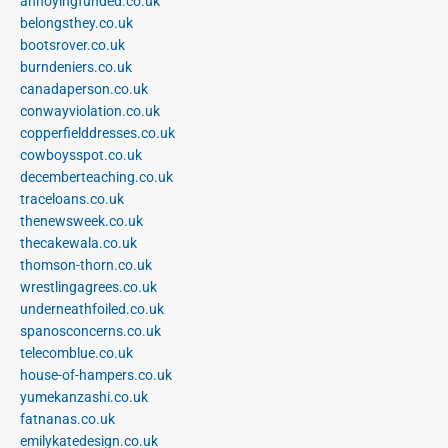
annoyingfunded.co.uk
belongsthey.co.uk
bootsrover.co.uk
burndeniers.co.uk
canadaperson.co.uk
conwayviolation.co.uk
copperfielddresses.co.uk
cowboysspot.co.uk
decemberteaching.co.uk
traceloans.co.uk
thenewsweek.co.uk
thecakewala.co.uk
thomson-thorn.co.uk
wrestlingagrees.co.uk
underneathfoiled.co.uk
spanosconcerns.co.uk
telecomblue.co.uk
house-of-hampers.co.uk
yumekanzashi.co.uk
fatnanas.co.uk
emilykatedesign.co.uk