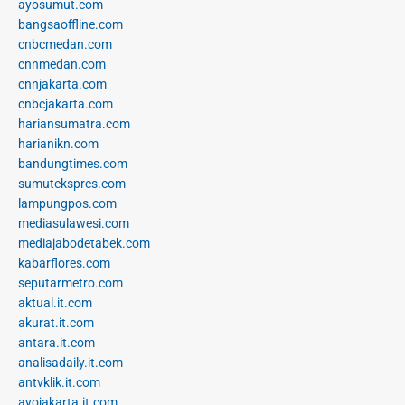
ayosumut.com
bangsaoffline.com
cnbcmedan.com
cnnmedan.com
cnnjakarta.com
cnbcjakarta.com
hariansumatra.com
harianikn.com
bandungtimes.com
sumutekspres.com
lampungpos.com
mediasulawesi.com
mediajabodetabek.com
kabarflores.com
seputarmetro.com
aktual.it.com
akurat.it.com
antara.it.com
analisadaily.it.com
antvklik.it.com
ayojakarta.it.com