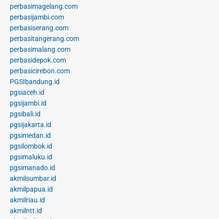
perbasimagelang.com
perbasijambi.com
perbasiserang.com
perbasitangerang.com
perbasimalang.com
perbasidepok.com
perbasicirebon.com
PGSIbandung.id
pgsiaceh.id
pgsijambi.id
pgsibali.id
pgsijakarta.id
pgsimedan.id
pgsilombok.id
pgsimaluku.id
pgsimanado.id
akmilsumbar.id
akmilpapua.id
akmilriau.id
akmilntt.id