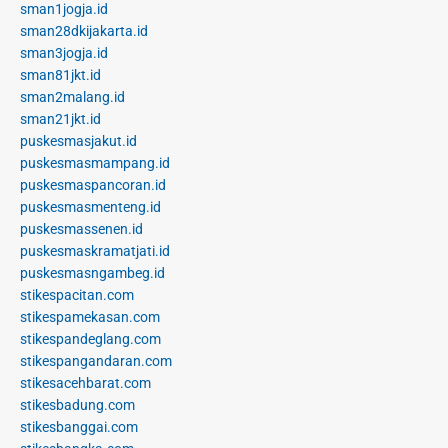
sman1jogja.id
sman28dkijakarta.id
sman3jogja.id
sman81jkt.id
sman2malang.id
sman21jkt.id
puskesmasjakut.id
puskesmasmampang.id
puskesmaspancoran.id
puskesmasmenteng.id
puskesmassenen.id
puskesmaskramatjati.id
puskesmasngambeg.id
stikespacitan.com
stikespamekasan.com
stikespandeglang.com
stikespangandaran.com
stikesacehbarat.com
stikesbadung.com
stikesbanggai.com