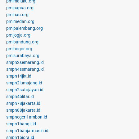
pmimaluku.org
pmipapua.org
pmiriau.org
pmimedan.org
pmipalembang.org
pmijogja.org
pmibandung.org
pmibogor.org
pmisurabaya.org
smpn2semarang.id
smpn4semarang.id
smpn14jkt.id
smpn2lumajang.id
smpn2sutojayan.id
smpn4blitar.id
smpn78jakarta.id
smpn88jakarta.id
smpnegeri1ambon.id
smpn1bangil.id
smpn1banjarmasin.id
smpn1biora.id