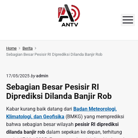
S
k
i
M
p
t
A
o
N
Home
Berita
c
Sebagian Besar Pesisir RI Diprediksi Dilanda Banjir Rob
o
T
n
V
t
17/05/2025
by
admin
e
Sebagian Besar Pesisir RI
n
Diprediksi Dilanda Banjir Rob
t
Kabar kurang baik datang dari
Badan Meteorologi,
Klimatologi, dan Geofisika
(BMKG) yang memprediksi
bahwa sebagian besar wilayah
pesisir RI diprediksi
dilanda banjir rob
dalam sepekan ke depan, terhitung