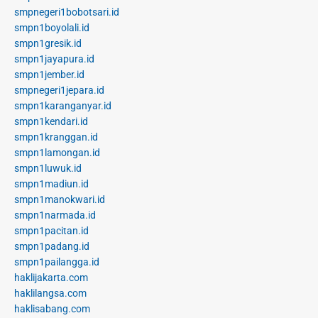
smpnegeri1bobotsari.id
smpn1boyolali.id
smpn1gresik.id
smpn1jayapura.id
smpn1jember.id
smpnegeri1jepara.id
smpn1karanganyar.id
smpn1kendari.id
smpn1kranggan.id
smpn1lamongan.id
smpn1luwuk.id
smpn1madiun.id
smpn1manokwari.id
smpn1narmada.id
smpn1pacitan.id
smpn1padang.id
smpn1pailangga.id
haklijakarta.com
haklilangsa.com
haklisabang.com