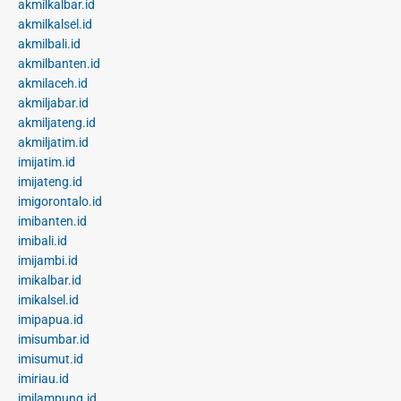
akmilkalbar.id
akmilkalsel.id
akmilbali.id
akmilbanten.id
akmilaceh.id
akmiljabar.id
akmiljateng.id
akmiljatim.id
imijatim.id
imijateng.id
imigorontalo.id
imibanten.id
imibali.id
imijambi.id
imikalbar.id
imikalsel.id
imipapua.id
imisumbar.id
imisumut.id
imiriau.id
imilampung.id