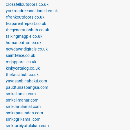
crossfelloutdoors.co.uk
yorkroadreconditioned.co.uk
rfrankoutdoors.co.uk
teaparentrepeat.co.uk
thegenerationhub.co.uk
talkingmagpie.co.uk
humancotton.co.uk
newdawndigitals.co.uk
saintfelice.co.uk
mrjapparel.co.uk
kinkycatalog.co.uk
thefaciahub.co.uk
yayasanbinabakti.com
paudtunasbangsa.com
smkal-amin.com
smkal-manar.com
smkdarulamal.com
smkitpasundan.com
smkpgrikamal.com
smktarbiyatululum.com