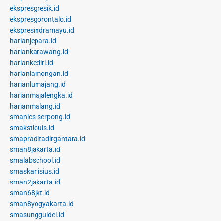
ekspresgresik.id
ekspresgorontalo.id
ekspresindramayu.id
harianjepara.id
hariankarawang.id
hariankediri.id
harianlamongan.id
harianlumajang.id
harianmajalengka.id
harianmalang.id
smanics-serpong.id
smakstlouis.id
smapraditadirgantara.id
sman8jakarta.id
smalabschool.id
smaskanisius.id
sman2jakarta.id
sman68jkt.id
sman8yogyakarta.id
smasungguldel.id