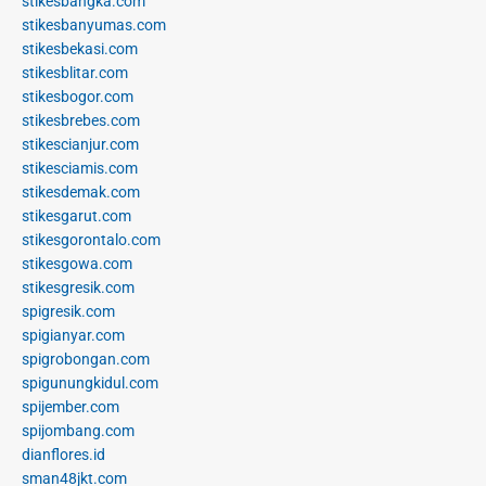
stikesbangka.com
stikesbanyumas.com
stikesbekasi.com
stikesblitar.com
stikesbogor.com
stikesbrebes.com
stikescianjur.com
stikesciamis.com
stikesdemak.com
stikesgarut.com
stikesgorontalo.com
stikesgowa.com
stikesgresik.com
spigresik.com
spigianyar.com
spigrobongan.com
spigunungkidul.com
spijember.com
spijombang.com
dianflores.id
sman48jkt.com