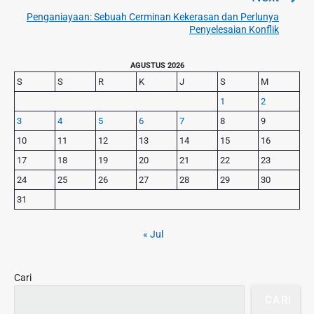
v
s
Penganiayaan: Sebuah Cerminan Kekerasan dan Perlunya
N
i
Penyelesaian Konflik
i
e
o
p
x
u
P
AGUSTUS 2026
o
t
r
s
S
S
R
K
J
S
M
s
p
i
p
1
2
o
m
o
3
4
5
6
7
8
9
s
a
s
r
t
10
11
12
13
14
15
16
t
y
:
17
18
19
20
21
22
23
S
:
24
25
26
27
28
29
30
i
d
31
e
b
« Jul
a
r
Cari
CARI