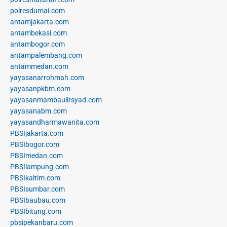
polresdumai.com
antamjakarta.com
antambekasi.com
antambogor.com
antampalembang.com
antammedan.com
yayasanarrohmah.com
yayasanpkbm.com
yayasanmambaulirsyad.com
yayasanabm.com
yayasandharmawanita.com
PBSIjakarta.com
PBSIbogor.com
PBSImedan.com
PBSIlampung.com
PBSIkaltim.com
PBSIsumbar.com
PBSIbaubau.com
PBSIbitung.com
pbsipekanbaru.com