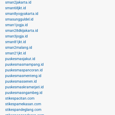
sman2jakarta.id
sman68jkt.id
sman8yogyakarta.id
smasungguldel.id
sman1jogja.id
sman28dkijakarta.id
sman3jogja.id
sman81jkt.id
sman2malang.id
sman21jkt.id
puskesmasjakut.id
puskesmasmampang.id
puskesmaspancoran.id
puskesmasmenteng.id
puskesmassenen.id
puskesmaskramatjati.id
puskesmasngambeg.id
stikespacitan.com
stikespamekasan.com
stikespandeglang.com