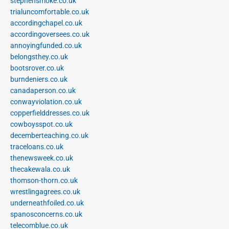
stephensmoke.co.uk
trialuncomfortable.co.uk
accordingchapel.co.uk
accordingoversees.co.uk
annoyingfunded.co.uk
belongsthey.co.uk
bootsrover.co.uk
burndeniers.co.uk
canadaperson.co.uk
conwayviolation.co.uk
copperfielddresses.co.uk
cowboysspot.co.uk
decemberteaching.co.uk
traceloans.co.uk
thenewsweek.co.uk
thecakewala.co.uk
thomson-thorn.co.uk
wrestlingagrees.co.uk
underneathfoiled.co.uk
spanosconcerns.co.uk
telecomblue.co.uk