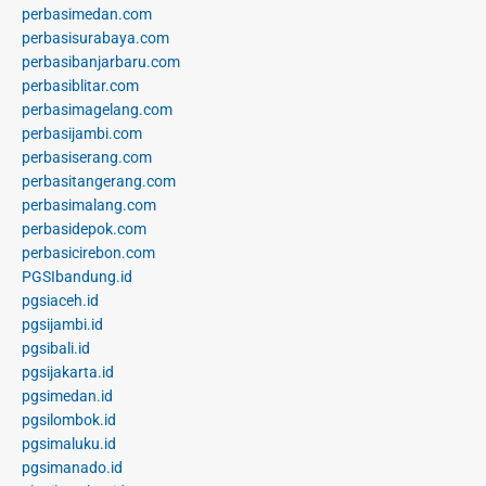
perbasimedan.com
perbasisurabaya.com
perbasibanjarbaru.com
perbasiblitar.com
perbasimagelang.com
perbasijambi.com
perbasiserang.com
perbasitangerang.com
perbasimalang.com
perbasidepok.com
perbasicirebon.com
PGSIbandung.id
pgsiaceh.id
pgsijambi.id
pgsibali.id
pgsijakarta.id
pgsimedan.id
pgsilombok.id
pgsimaluku.id
pgsimanado.id