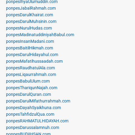
ponpesIhyaUlumuddin.com
ponpesJabalRahmah.com
ponpesDarulKhairat.com
ponpesDarulMuhsinin.com
ponpesNurulHudas.com
ponpesMadinatuddiniyahBabul.com
ponpesInsanMadani.com
ponpesBaitilHikmah.com
ponpesDarulHidayahul.com
ponpesMafatihussaadah.com
ponpesRaudhatulAla.com
ponpesLiqaurrahmah.com
ponpesBabulUlum.com
ponpesThariqunNajah.com
ponpesDarulQuran.com
ponpesDarulMifathurrahmah.com
ponpesDayahSyaikhuna.com
ponpesTahfidzulQua.com
ponpesRAHMATULHIDAYAH.com
ponpesDarussalamnuh.com
ponpesBUDiIHSAN.com