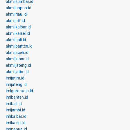
akmilsumbar.id
akmilpapua.id
akmilriau.id
akmilntt.id
akmilkalbar.id
akmilkalsel.id
akmilbali.id
akmilbanten.id
akmilaceh.id
akmiljabar.id
akmiljateng.id
akmiljatim.id
imijatim.id
imijateng.id
imigorontalo.id
imibanten.id
imibali.id
imijambi.id
imikalbar.id
imikalsel.id
imipapua.id