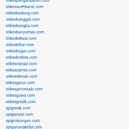
stikespangandaran.com
stikesacehbarat.com
stikesbadung.com
stikesbanggai.com
stikesbangka.com
stikesbanyumas.com
stikesbekasi.com
stikesblitar.com
stikesbogor.com
stikesbrebes.com
stikescianjur.com
stikesciamis.com
stikesdemak.com
stikesgarut.com
stikesgorontalo.com
stikesgowa.com
stikesgresik.com
spigresik.com
spigianyar.com
spigrobongan.com
spigunungkidul.com