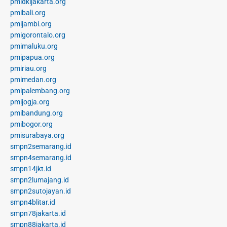
pmidkijakarta.org
pmibali.org
pmijambi.org
pmigorontalo.org
pmimaluku.org
pmipapua.org
pmiriau.org
pmimedan.org
pmipalembang.org
pmijogja.org
pmibandung.org
pmibogor.org
pmisurabaya.org
smpn2semarang.id
smpn4semarang.id
smpn14jkt.id
smpn2lumajang.id
smpn2sutojayan.id
smpn4blitar.id
smpn78jakarta.id
smpn88jakarta.id