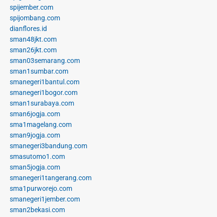
spijember.com
spijombang.com
dianflores.id
sman48jkt.com
sman26jkt.com
sman03semarang.com
sman1sumbar.com
smanegeri1bantul.com
smanegeri1bogor.com
sman1surabaya.com
sman6jogja.com
sma1magelang.com
sman9jogja.com
smanegeri3bandung.com
smasutomo1.com
sman5jogja.com
smanegeri1tangerang.com
sma1purworejo.com
smanegeri1jember.com
sman2bekasi.com