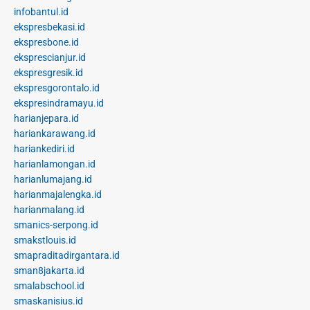
infobantul.id
ekspresbekasi.id
ekspresbone.id
eksprescianjur.id
ekspresgresik.id
ekspresgorontalo.id
ekspresindramayu.id
harianjepara.id
hariankarawang.id
hariankediri.id
harianlamongan.id
harianlumajang.id
harianmajalengka.id
harianmalang.id
smanics-serpong.id
smakstlouis.id
smapraditadirgantara.id
sman8jakarta.id
smalabschool.id
smaskanisius.id