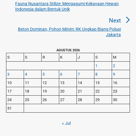
i
Fauna Nusantara Stilize: Mengagumi Kekayaan Hewan
P
Indonesia dalam Bentuk Unik
g
r
a
e
Next
v
s
Beton Dominan, Pohon Minim: RK Ungkap Biang Polusi
N
i
Jakarta
i
e
o
p
x
u
P
AGUSTUS 2026
o
t
r
s
S
S
R
K
J
S
M
s
p
i
p
1
2
o
m
o
3
4
5
6
7
8
9
s
a
s
r
t
10
11
12
13
14
15
16
t
y
:
17
18
19
20
21
22
23
S
:
24
25
26
27
28
29
30
i
d
31
e
b
« Jul
a
r