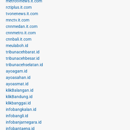
metrotvnews.it.com
rctiplus.it.com
tvonenews.it.com
mnctv.it.com
cnnmedan.it.com
cnnmetro.it.com
cnnbali.it.com
meulaboh.id
tribunacehbarat.id
tribunacehbesar.id
tribunacehselatan.id
ayoagam.id
ayoasahan.id
ayoasmat.id
klikBalangan.id
klikBandung.id
klikbanggai.id
infobangkalan.id
infobangli.id
infobanjarnegara.id
infobantaeng.id