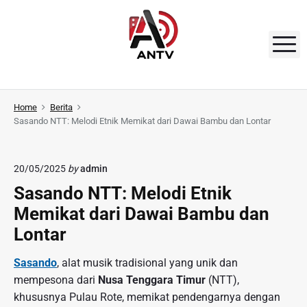
S
k
i
M
p
t
A
o
N
Home
Berita
c
Sasando NTT: Melodi Etnik Memikat dari Dawai Bambu dan Lontar
o
T
n
V
t
20/05/2025
by
admin
e
Sasando NTT: Melodi Etnik
n
Memikat dari Dawai Bambu dan
t
Lontar
Sasando
, alat musik tradisional yang unik dan
mempesona dari
Nusa Tenggara Timur
(NTT),
khususnya Pulau Rote, memikat pendengarnya dengan