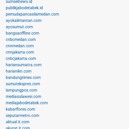
sumselnews.id
publikjabodetabek.id
pemudapancasilamedan.com
ayokalimantan.com
ayosumut.com
bangsaoffline.com
cnbcmedan.com
cnnmedan.com
cnnjakarta.com
cnbcjakarta.com
hariansumatra.com
harianikn.com
bandungtimes.com
sumutekspres.com
lampungpos.com
mediasulawesi.com
mediajabodetabek.com
kabarflores.com
seputarmetro.com
aktual.it.com
akurat.it.com