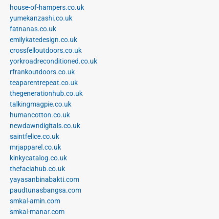
house-of-hampers.co.uk
yumekanzashi.co.uk
fatnanas.co.uk
emilykatedesign.co.uk
crossfelloutdoors.co.uk
yorkroadreconditioned.co.uk
rfrankoutdoors.co.uk
teaparentrepeat.co.uk
thegenerationhub.co.uk
talkingmagpie.co.uk
humancotton.co.uk
newdawndigitals.co.uk
saintfelice.co.uk
mrjapparel.co.uk
kinkycatalog.co.uk
thefaciahub.co.uk
yayasanbinabakti.com
paudtunasbangsa.com
smkal-amin.com
smkal-manar.com