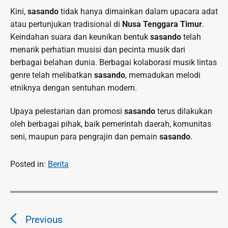
Kini,
sasando
tidak hanya dimainkan dalam upacara adat
atau pertunjukan tradisional di
Nusa Tenggara Timur
.
Keindahan suara dan keunikan bentuk
sasando
telah
menarik perhatian musisi dan pecinta musik dari
berbagai belahan dunia. Berbagai kolaborasi musik lintas
genre telah melibatkan
sasando
, memadukan melodi
etniknya dengan sentuhan modern.
Upaya pelestarian dan promosi
sasando
terus dilakukan
oleh berbagai pihak, baik pemerintah daerah, komunitas
seni, maupun para pengrajin dan pemain
sasando
.
Posted in:
Berita
N
a
Previous
v