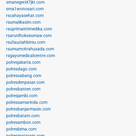
smanegeri47jkt.com
sma1wonosari.com
rscahayasehat.com
rsumalikasim.com
rsuprimaintimedika.com
rsarunlhokseumaw.com
rsufauziahbireu.com
rsumumcitrahusada.com
rsgayomedicalcentre.com
polresjakarta.com
polresdago.com
polressabang.com
polresdenpasar.com
polresbanten.com
polresjambi.com
polressamarinda.com
polresbanjarmasin.com
polresbatam.com
polresambon.com
polresbima.com
polresmataram.com