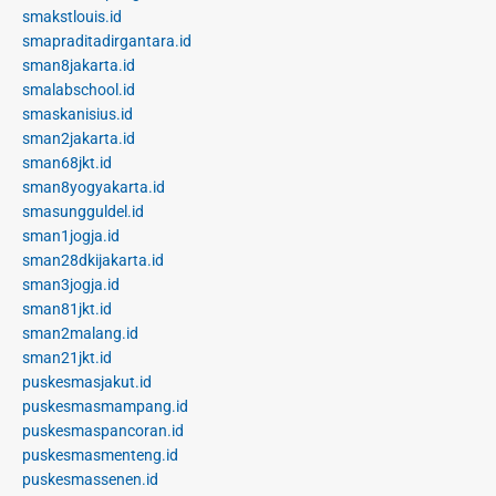
smakstlouis.id
smapraditadirgantara.id
sman8jakarta.id
smalabschool.id
smaskanisius.id
sman2jakarta.id
sman68jkt.id
sman8yogyakarta.id
smasungguldel.id
sman1jogja.id
sman28dkijakarta.id
sman3jogja.id
sman81jkt.id
sman2malang.id
sman21jkt.id
puskesmasjakut.id
puskesmasmampang.id
puskesmaspancoran.id
puskesmasmenteng.id
puskesmassenen.id