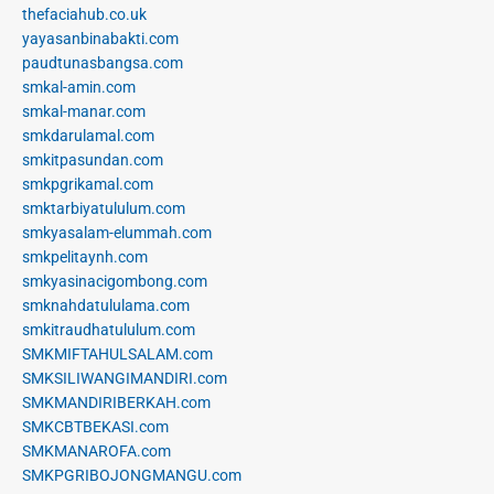
thefaciahub.co.uk
yayasanbinabakti.com
paudtunasbangsa.com
smkal-amin.com
smkal-manar.com
smkdarulamal.com
smkitpasundan.com
smkpgrikamal.com
smktarbiyatululum.com
smkyasalam-elummah.com
smkpelitaynh.com
smkyasinacigombong.com
smknahdatululama.com
smkitraudhatululum.com
SMKMIFTAHULSALAM.com
SMKSILIWANGIMANDIRI.com
SMKMANDIRIBERKAH.com
SMKCBTBEKASI.com
SMKMANAROFA.com
SMKPGRIBOJONGMANGU.com