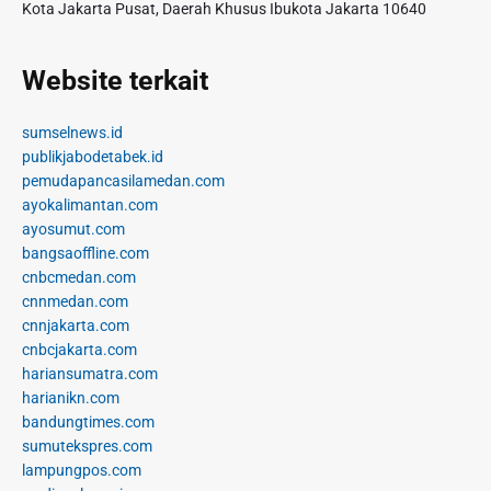
Kota Jakarta Pusat, Daerah Khusus Ibukota Jakarta 10640
Website terkait
sumselnews.id
publikjabodetabek.id
pemudapancasilamedan.com
ayokalimantan.com
ayosumut.com
bangsaoffline.com
cnbcmedan.com
cnnmedan.com
cnnjakarta.com
cnbcjakarta.com
hariansumatra.com
harianikn.com
bandungtimes.com
sumutekspres.com
lampungpos.com