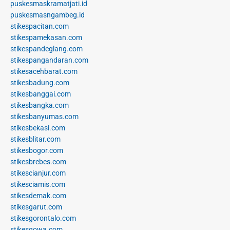
puskesmaskramatjati.id
puskesmasngambeg.id
stikespacitan.com
stikespamekasan.com
stikespandeglang.com
stikespangandaran.com
stikesacehbarat.com
stikesbadung.com
stikesbanggai.com
stikesbangka.com
stikesbanyumas.com
stikesbekasi.com
stikesblitar.com
stikesbogor.com
stikesbrebes.com
stikescianjur.com
stikesciamis.com
stikesdemak.com
stikesgarut.com
stikesgorontalo.com
stikesgowa.com