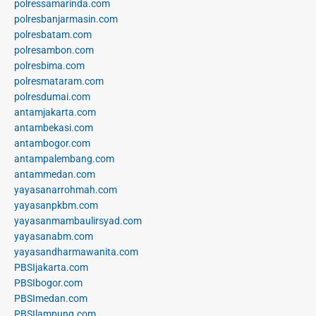
polressamarinda.com
polresbanjarmasin.com
polresbatam.com
polresambon.com
polresbima.com
polresmataram.com
polresdumai.com
antamjakarta.com
antambekasi.com
antambogor.com
antampalembang.com
antammedan.com
yayasanarrohmah.com
yayasanpkbm.com
yayasanmambaulirsyad.com
yayasanabm.com
yayasandharmawanita.com
PBSIjakarta.com
PBSIbogor.com
PBSImedan.com
PBSIlampung.com