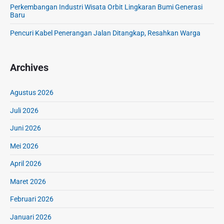
Perkembangan Industri Wisata Orbit Lingkaran Bumi Generasi
P
Baru
a
n
Pencuri Kabel Penerangan Jalan Ditangkap, Resahkan Warga
g
a
n
Archives
T
e
Agustus 2026
r
b
Juli 2026
e
Juni 2026
s
a
Mei 2026
r
I
April 2026
n
Maret 2026
d
o
Februari 2026
n
Januari 2026
e