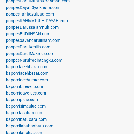
ponpesDarulMifathurrahmah.com
ponpesDayahSyaikhuna.com
ponpesTahfidzulQua.com
ponpesRAHMATULHIDAYAH.com
ponpesDarussalamnuh.com
ponpesBUDiIHSAN.com
ponpesdayahdarulilham.com
ponpesDarulAmilin.com
ponpesDarulMakmur.com
ponpesNurulYaqintengku.com
bapomiacehbarat.com
bapomiacehbesar.com
bapomiacehtimur.com
bapomibireuen.com
bapomigayolues.com
bapomipidie.com
bapomisimeulue.com
bapomiasahan.com
bapomibatubara.com
bapomilabuhanbatu.com
bapomilangkat.com