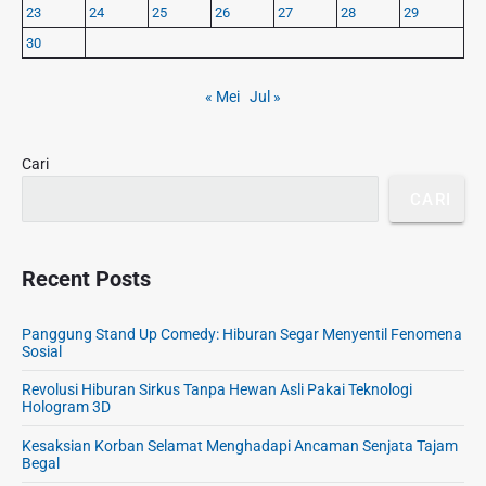
P
23
24
25
26
27
28
29
i
o
d
30
k
e
o
b
« Mei
Jul »
k
a
U
r
t
Cari
a
m
CARI
a
d
a
Recent Posts
n
P
Panggung Stand Up Comedy: Hiburan Segar Menyentil Fenomena
r
Sosial
o
d
Revolusi Hiburan Sirkus Tanpa Hewan Asli Pakai Teknologi
Hologram 3D
u
k
Kesaksian Korban Selamat Menghadapi Ancaman Senjata Tajam
s
Begal
i