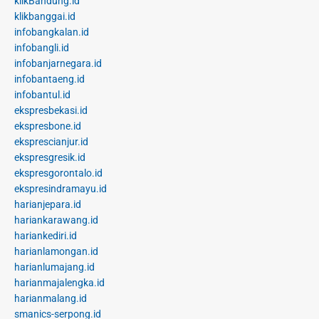
klikBandung.id
klikbanggai.id
infobangkalan.id
infobangli.id
infobanjarnegara.id
infobantaeng.id
infobantul.id
ekspresbekasi.id
ekspresbone.id
eksprescianjur.id
ekspresgresik.id
ekspresgorontalo.id
ekspresindramayu.id
harianjepara.id
hariankarawang.id
hariankediri.id
harianlamongan.id
harianlumajang.id
harianmajalengka.id
harianmalang.id
smanics-serpong.id