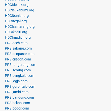
HDCIdepok.org
HDCIsukabumi.org
HDCIbanjar.org
HDCItegal.org
HDCIsemarang.org
HDCIkediri.org
HDCImadiun.org
PRSIaceh.com
PRSIsabang.com
PRSIdenpasar.com
PRSIcilegon.com
PRSItangerang.com
PRSIserang.com
PRSIbengkulu.com
PRSIjogja.com
PRSIgorontalo.com
PRSIjambi.com
PRSIbandung.com
PRSIbekasi.com
PRSIbogor.com