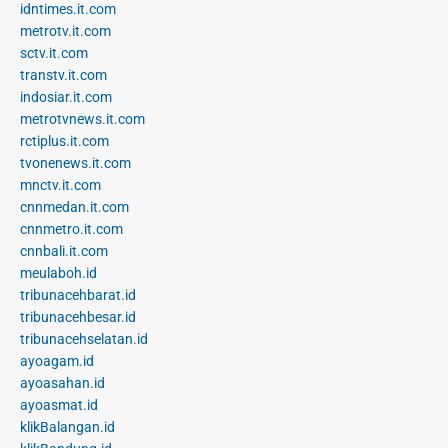
idntimes.it.com
metrotv.it.com
sctv.it.com
transtv.it.com
indosiar.it.com
metrotvnews.it.com
rctiplus.it.com
tvonenews.it.com
mnctv.it.com
cnnmedan.it.com
cnnmetro.it.com
cnnbali.it.com
meulaboh.id
tribunacehbarat.id
tribunacehbesar.id
tribunacehselatan.id
ayoagam.id
ayoasahan.id
ayoasmat.id
klikBalangan.id