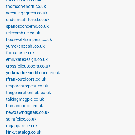
thomson-thorn.co.uk
wrestlingagrees.co.uk
underneathfoiled.co.uk
spanosconcerns.co.uk
telecomblue.co.uk
house-of-hampers.co.uk
yumekanzashi.co.uk
fatnanas.co.uk
emilykatedesign.co.uk
crossfelloutdoors.co.uk
yorkroadreconditioned.co.uk
rfrankoutdoors.co.uk
teaparentrepeat.co.uk
thegenerationhub.co.uk
talkingmagpie.co.uk
humancotton.co.uk
newdawndigitals.co.uk
saintfelice.co.uk
mrjapparel.co.uk
kinkycatalog.co.uk