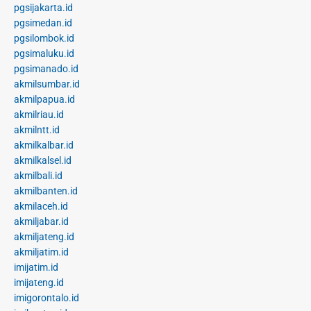
pgsijakarta.id
pgsimedan.id
pgsilombok.id
pgsimaluku.id
pgsimanado.id
akmilsumbar.id
akmilpapua.id
akmilriau.id
akmilntt.id
akmilkalbar.id
akmilkalsel.id
akmilbali.id
akmilbanten.id
akmilaceh.id
akmiljabar.id
akmiljateng.id
akmiljatim.id
imijatim.id
imijateng.id
imigorontalo.id