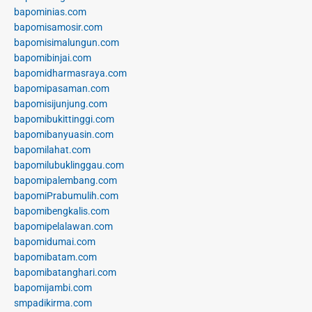
bapominias.com
bapomisamosir.com
bapomisimalungun.com
bapomibinjai.com
bapomidharmasraya.com
bapomipasaman.com
bapomisijunjung.com
bapomibukittinggi.com
bapomibanyuasin.com
bapomilahat.com
bapomilubuklinggau.com
bapomipalembang.com
bapomiPrabumulih.com
bapomibengkalis.com
bapomipelalawan.com
bapomidumai.com
bapomibatam.com
bapomibatanghari.com
bapomijambi.com
smpadikirma.com