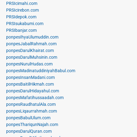
PRSIcimahi.com
PRSIcirebon.com
PRSIdepok.com
PRSIsukabumi.com
PRSIbanjar.com
ponpesIhyaUlumuddin.com
ponpesJabalRahmah.com
ponpesDarulKhairat.com
ponpesDarulMuhsinin.com
ponpesNurulHudas.com
ponpesMadinatuddiniyahBabul.com
ponpesInsanMadani.com
ponpesBaitilHikmah.com
ponpesDarulHidayahul.com
ponpesMafatihussaadah.com
ponpesRaudhatulAla.com
ponpesLiqaurrahmah.com
ponpesBabulUlum.com
ponpesThariqunNajah.com
ponpesDarulQuran.com