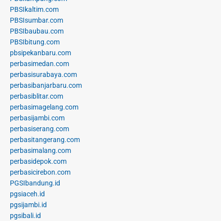
PBSIkaltim.com
PBSIsumbar.com
PBSIbaubau.com
PBSIbitung.com
pbsipekanbaru.com
perbasimedan.com
perbasisurabaya.com
perbasibanjarbaru.com
perbasiblitar.com
perbasimagelang.com
perbasijambi.com
perbasiserang.com
perbasitangerang.com
perbasimalang.com
perbasidepok.com
perbasicirebon.com
PGSIbandung.id
pgsiaceh.id
pgsijambi.id
pgsibali.id