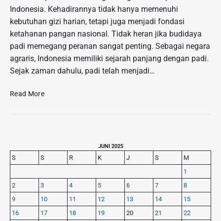
Indonesia. Kehadirannya tidak hanya memenuhi
kebutuhan gizi harian, tetapi juga menjadi fondasi
ketahanan pangan nasional. Tidak heran jika budidaya
padi memegang peranan sangat penting. Sebagai negara
agraris, Indonesia memiliki sejarah panjang dengan padi.
Sejak zaman dahulu, padi telah menjadi…
P
Read More
a
d
i
:
P
M
JUNI 2025
r
a
S
S
R
K
J
S
M
i
k
1
m
a
2
3
4
5
6
7
8
a
n
r
9
10
11
12
13
14
15
a
y
n
16
17
18
19
20
21
22
S