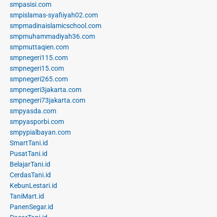
smpasisi.com
smpislamas-syafiiyah02.com
smpmadinaislamicschool.com
smpmuhammadiyah36.com
smpmuttaqien.com
smpnegeri115.com
smpnegeri15.com
smpnegeri265.com
smpnegeri3jakarta.com
smpnegeri73jakarta.com
smpyasda.com
smpyasporbi.com
smpypialbayan.com
SmartTani.id
PusatTani.id
BelajarTani.id
CerdasTani.id
KebunLestari.id
TaniMart.id
PanenSegar.id