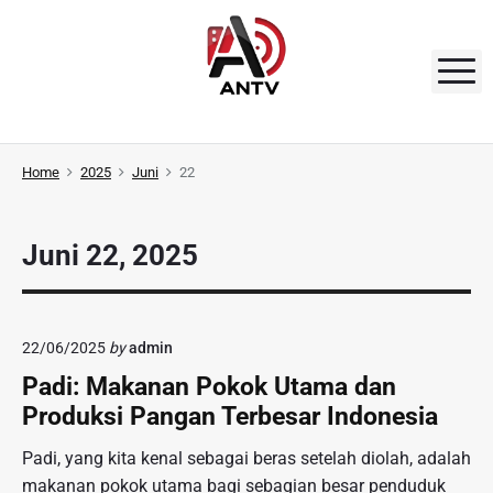
S
k
i
M
p
t
A
o
N
Home
2025
Juni
22
c
o
T
n
V
Juni 22, 2025
t
e
n
t
22/06/2025
by
admin
Padi: Makanan Pokok Utama dan
Produksi Pangan Terbesar Indonesia
Padi, yang kita kenal sebagai beras setelah diolah, adalah
makanan pokok utama bagi sebagian besar penduduk