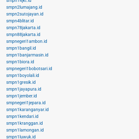
smpn14jkt.id
smpn2lumajang.id
smpn2sutojayan.id
smpn4blitar.id
smpn78jakarta.id
smpn88jakarta.id
smpnegeri1ambon.id
smpn1bangil.id
smpn1banjarmasin.id
smpn1biora.id
smpnegeri1bobotsari.id
smpn1boyolali.id
smpn1gresik.id
smpn1jayapura.id
smpn1jember.id
smpnegeri1jepara.id
smpn1karanganyar.id
smpn1kendari.id
smpn1kranggan.id
smpn1lamongan.id
smpn1luwuk.id