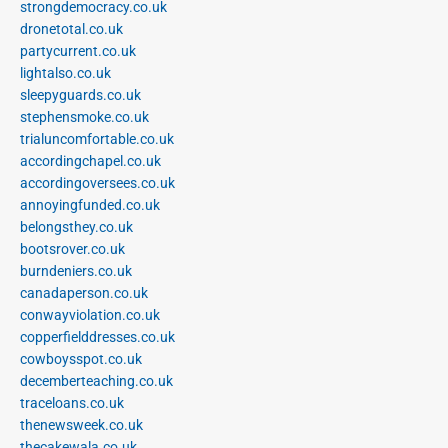
strongdemocracy.co.uk
dronetotal.co.uk
partycurrent.co.uk
lightalso.co.uk
sleepyguards.co.uk
stephensmoke.co.uk
trialuncomfortable.co.uk
accordingchapel.co.uk
accordingoversees.co.uk
annoyingfunded.co.uk
belongsthey.co.uk
bootsrover.co.uk
burndeniers.co.uk
canadaperson.co.uk
conwayviolation.co.uk
copperfielddresses.co.uk
cowboysspot.co.uk
decemberteaching.co.uk
traceloans.co.uk
thenewsweek.co.uk
thecakewala.co.uk