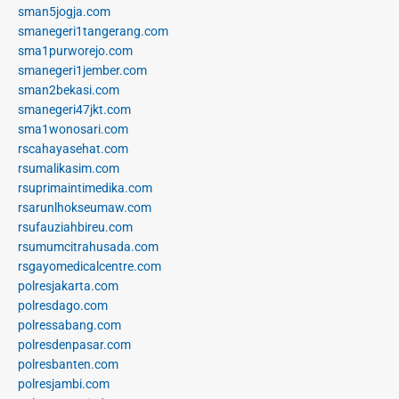
sman5jogja.com
smanegeri1tangerang.com
sma1purworejo.com
smanegeri1jember.com
sman2bekasi.com
smanegeri47jkt.com
sma1wonosari.com
rscahayasehat.com
rsumalikasim.com
rsuprimaintimedika.com
rsarunlhokseumaw.com
rsufauziahbireu.com
rsumumcitrahusada.com
rsgayomedicalcentre.com
polresjakarta.com
polresdago.com
polressabang.com
polresdenpasar.com
polresbanten.com
polresjambi.com