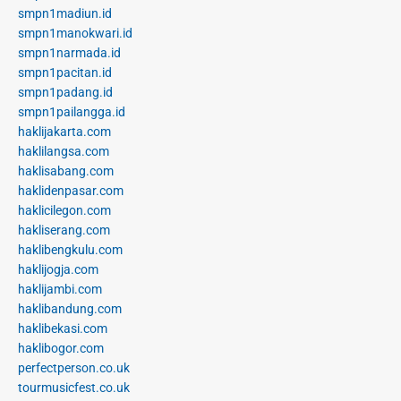
smpn1madiun.id
smpn1manokwari.id
smpn1narmada.id
smpn1pacitan.id
smpn1padang.id
smpn1pailangga.id
haklijakarta.com
haklilangsa.com
haklisabang.com
haklidenpasar.com
haklicilegon.com
hakliserang.com
haklibengkulu.com
haklijogja.com
haklijambi.com
haklibandung.com
haklibekasi.com
haklibogor.com
perfectperson.co.uk
tourmusicfest.co.uk