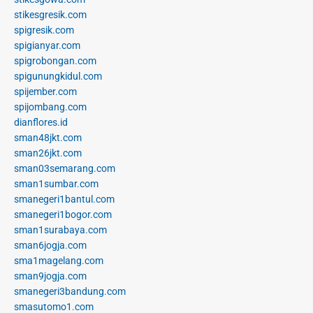
stikesgresik.com
spigresik.com
spigianyar.com
spigrobongan.com
spigunungkidul.com
spijember.com
spijombang.com
dianflores.id
sman48jkt.com
sman26jkt.com
sman03semarang.com
sman1sumbar.com
smanegeri1bantul.com
smanegeri1bogor.com
sman1surabaya.com
sman6jogja.com
sma1magelang.com
sman9jogja.com
smanegeri3bandung.com
smasutomo1.com