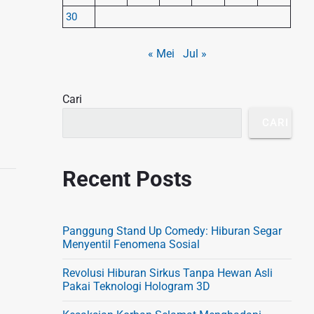
S
30
i
« Mei
Jul »
d
e
Cari
b
a
CARI
r
Recent Posts
Panggung Stand Up Comedy: Hiburan Segar
Menyentil Fenomena Sosial
Revolusi Hiburan Sirkus Tanpa Hewan Asli
Pakai Teknologi Hologram 3D