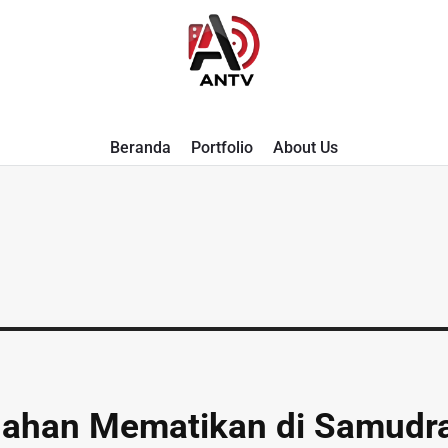
A
Beranda
Portfolio
About Us
N
T
V
ndahan Mematikan di Samudr