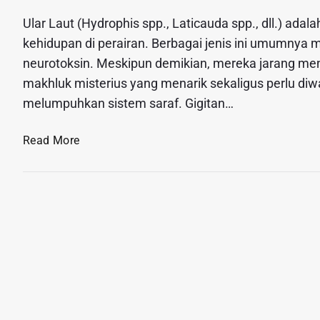
Ular Laut (Hydrophis spp., Laticauda spp., dll.) ad
kehidupan di perairan. Berbagai jenis ini umumnya me
neurotoksin. Meskipun demikian, mereka jarang men
makhluk misterius yang menarik sekaligus perlu diw
melumpuhkan sistem saraf. Gigitan…
M
Read More
e
n
g
e
n
a
l
U
l
a