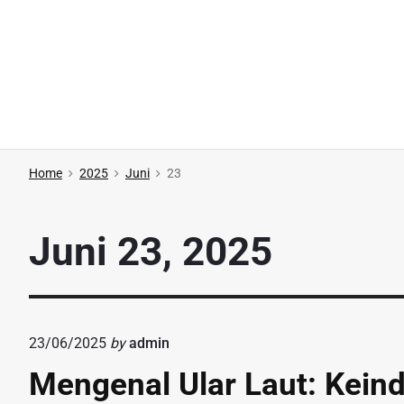
S
k
i
p
t
o
c
Home
2025
Juni
23
o
n
Juni 23, 2025
t
e
n
t
23/06/2025
by
admin
Mengenal Ular Laut: Kei